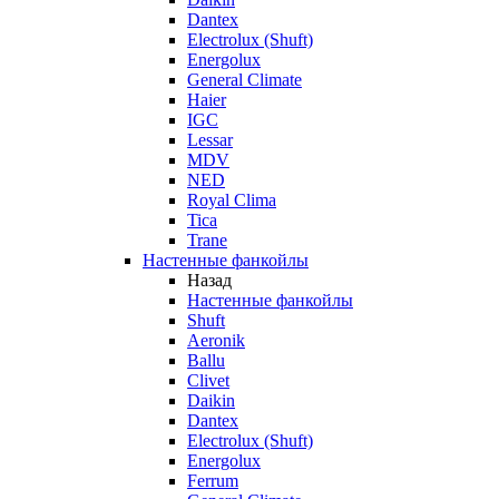
Dantex
Electrolux (Shuft)
Energolux
General Climate
Haier
IGC
Lessar
MDV
NED
Royal Clima
Tica
Trane
Настенные фанкойлы
Назад
Настенные фанкойлы
Shuft
Aeronik
Ballu
Clivet
Daikin
Dantex
Electrolux (Shuft)
Energolux
Ferrum