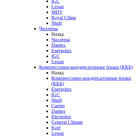
IGC
Lessar
MDV
Royal Clima
Shuft
Чиллеры
Назад
Чиллеры
Dantex
Energolux
IGC
Lessar
Компрессорно-конденсаторные блоки (ККБ)
Назад
Компрессорно-конденсаторные блоки
(ККБ)
Energolux
IGC
Shuft
Carrier
Dantex
Electrolux
General Climate
Korf
Lessar