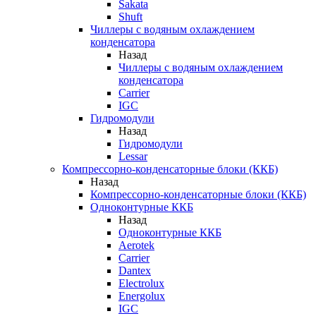
Sakata
Shuft
Чиллеры с водяным охлаждением
конденсатора
Назад
Чиллеры с водяным охлаждением
конденсатора
Carrier
IGC
Гидромодули
Назад
Гидромодули
Lessar
Компрессорно-конденсаторные блоки (ККБ)
Назад
Компрессорно-конденсаторные блоки (ККБ)
Одноконтурные ККБ
Назад
Одноконтурные ККБ
Aerotek
Carrier
Dantex
Electrolux
Energolux
IGC