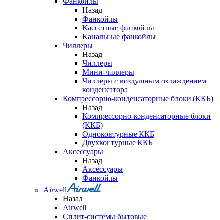
Фанкойлы
Назад
Фанкойлы
Кассетные фанкойлы
Канальные фанкойлы
Чиллеры
Назад
Чиллеры
Мини-чиллеры
Чиллеры с воздушным охлаждением
конденсатора
Компрессорно-конденсаторные блоки (ККБ)
Назад
Компрессорно-конденсаторные блоки
(ККБ)
Одноконтурные ККБ
Двухконтурные ККБ
Аксессуары
Назад
Аксессуары
Фанкойлы
Airwell
Назад
Airwell
Сплит-системы бытовые