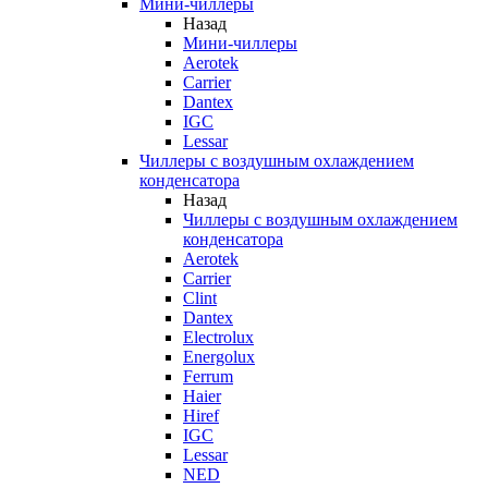
Мини-чиллеры
Назад
Мини-чиллеры
Aerotek
Carrier
Dantex
IGC
Lessar
Чиллеры с воздушным охлаждением
конденсатора
Назад
Чиллеры с воздушным охлаждением
конденсатора
Aerotek
Carrier
Clint
Dantex
Electrolux
Energolux
Ferrum
Haier
Hiref
IGC
Lessar
NED