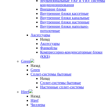
Мультизональные VRF и VRV системы
кондиционирования
Внешние блоки
Внутренние блоки кассетные
Внутренние блоки канальные
Внутренние блоки настенные
Внутренние блоки напольно-
потолочные
Аксессуары
Назад
Аксессуары
Фанкойлы
Компрессорно-конденсаторные блоки
(ККБ)
Green
Назад
Green
Сплит-системы бытовые
Назад
Сплит-системы бытовые
Настенные сплит-системы
Hiref
Назад
Hiref
Чиллеры