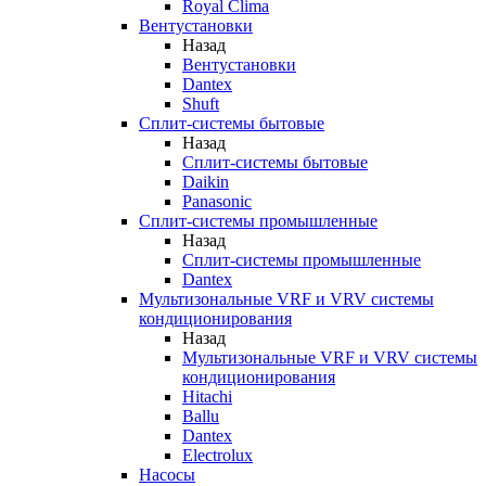
Royal Clima
Вентустановки
Назад
Вентустановки
Dantex
Shuft
Сплит-системы бытовые
Назад
Сплит-системы бытовые
Daikin
Panasonic
Сплит-системы промышленные
Назад
Сплит-системы промышленные
Dantex
Мультизональные VRF и VRV системы
кондиционирования
Назад
Мультизональные VRF и VRV системы
кондиционирования
Hitachi
Ballu
Dantex
Electrolux
Насосы