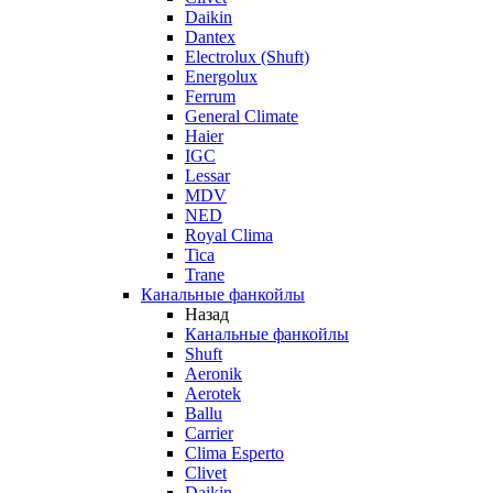
Daikin
Dantex
Electrolux (Shuft)
Energolux
Ferrum
General Climate
Haier
IGC
Lessar
MDV
NED
Royal Clima
Tica
Trane
Канальные фанкойлы
Назад
Канальные фанкойлы
Shuft
Aeronik
Aerotek
Ballu
Carrier
Clima Esperto
Clivet
Daikin