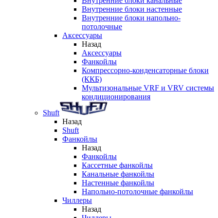
Внутренние блоки канальные
Внутренние блоки настенные
Внутренние блоки напольно-
потолочные
Аксессуары
Назад
Аксессуары
Фанкойлы
Компрессорно-конденсаторные блоки
(ККБ)
Мультизональные VRF и VRV системы
кондиционирования
Shuft
Назад
Shuft
Фанкойлы
Назад
Фанкойлы
Кассетные фанкойлы
Канальные фанкойлы
Настенные фанкойлы
Напольно-потолочные фанкойлы
Чиллеры
Назад
Чиллеры