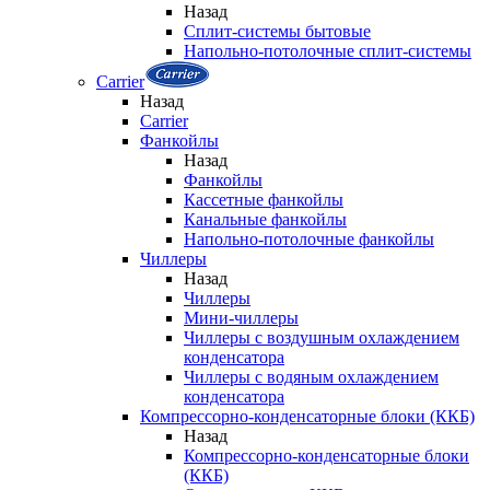
Назад
Сплит-системы бытовые
Напольно-потолочные сплит-системы
Carrier
Назад
Carrier
Фанкойлы
Назад
Фанкойлы
Кассетные фанкойлы
Канальные фанкойлы
Напольно-потолочные фанкойлы
Чиллеры
Назад
Чиллеры
Мини-чиллеры
Чиллеры с воздушным охлаждением
конденсатора
Чиллеры с водяным охлаждением
конденсатора
Компрессорно-конденсаторные блоки (ККБ)
Назад
Компрессорно-конденсаторные блоки
(ККБ)