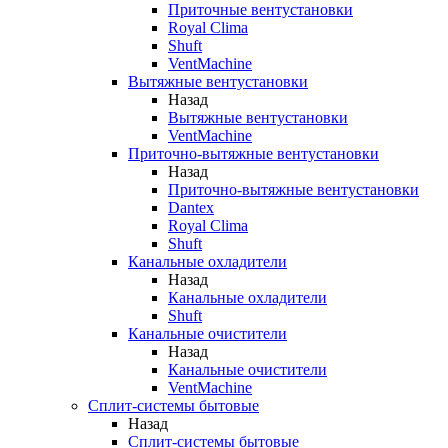
Приточные вентустановки
Royal Clima
Shuft
VentMachine
Вытяжные вентустановки
Назад
Вытяжные вентустановки
VentMachine
Приточно-вытяжные вентустановки
Назад
Приточно-вытяжные вентустановки
Dantex
Royal Clima
Shuft
Канальные охладители
Назад
Канальные охладители
Shuft
Канальные очистители
Назад
Канальные очистители
VentMachine
Сплит-системы бытовые
Назад
Сплит-системы бытовые