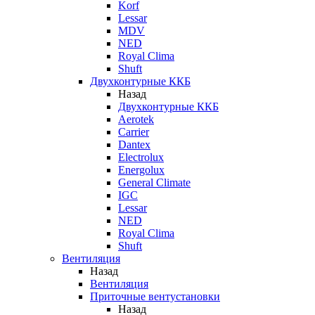
Korf
Lessar
MDV
NED
Royal Clima
Shuft
Двухконтурные ККБ
Назад
Двухконтурные ККБ
Aerotek
Carrier
Dantex
Electrolux
Energolux
General Climate
IGC
Lessar
NED
Royal Clima
Shuft
Вентиляция
Назад
Вентиляция
Приточные вентустановки
Назад