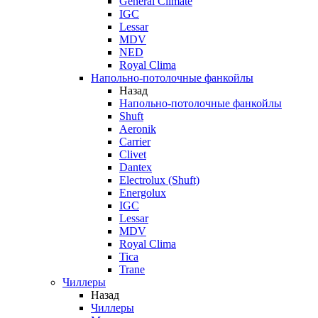
General Climate
IGC
Lessar
MDV
NED
Royal Clima
Напольно-потолочные фанкойлы
Назад
Напольно-потолочные фанкойлы
Shuft
Aeronik
Carrier
Clivet
Dantex
Electrolux (Shuft)
Energolux
IGC
Lessar
MDV
Royal Clima
Tica
Trane
Чиллеры
Назад
Чиллеры