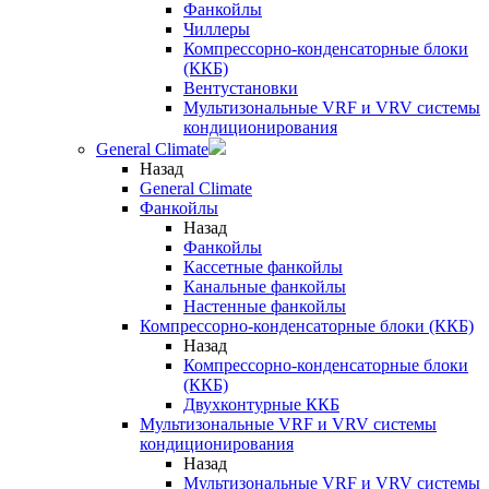
Фанкойлы
Чиллеры
Компрессорно-конденсаторные блоки
(ККБ)
Вентустановки
Мультизональные VRF и VRV системы
кондиционирования
General Climate
Назад
General Climate
Фанкойлы
Назад
Фанкойлы
Кассетные фанкойлы
Канальные фанкойлы
Настенные фанкойлы
Компрессорно-конденсаторные блоки (ККБ)
Назад
Компрессорно-конденсаторные блоки
(ККБ)
Двухконтурные ККБ
Мультизональные VRF и VRV системы
кондиционирования
Назад
Мультизональные VRF и VRV системы