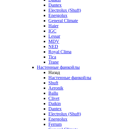
Dantex
Electrolux (Shuft)
Energolux
General Climate
Haier
IGC
Lessar
MDV
NED
Royal Clima
Tica
Trane
Настенные фанкойлы
Назад
Настенные фанкойлы
Shuft
Aeronik
Ballu
Clivet
Daikin
Dantex
Electrolux (Shuft)
Energolux
Ferrum