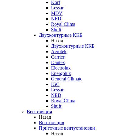
Korf
Lessar
MDV
NED
Royal Clima
Shuft
Двухконтурные ККБ
Назад
Двухконтурные ККБ
Aerotek
Carrier
Dantex
Electrolux
Energolux
General Climate
IGC
Lessar
NED
Royal Clima
Shuft
Вентиляция
Назад
Вентиляция
Приточные вентустановки
Назад