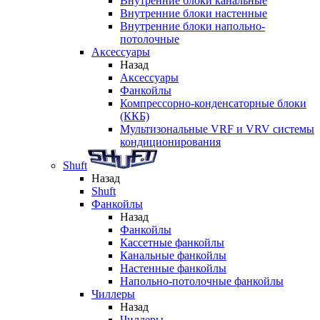
Внутренние блоки канальные
Внутренние блоки настенные
Внутренние блоки напольно-
потолочные
Аксессуары
Назад
Аксессуары
Фанкойлы
Компрессорно-конденсаторные блоки
(ККБ)
Мультизональные VRF и VRV системы
кондиционирования
Shuft
Назад
Shuft
Фанкойлы
Назад
Фанкойлы
Кассетные фанкойлы
Канальные фанкойлы
Настенные фанкойлы
Напольно-потолочные фанкойлы
Чиллеры
Назад
Чиллеры