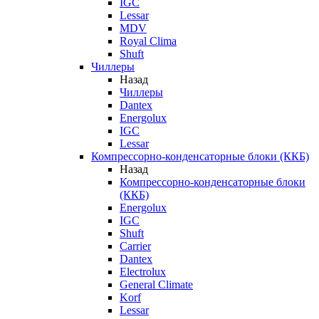
IGC
Lessar
MDV
Royal Clima
Shuft
Чиллеры
Назад
Чиллеры
Dantex
Energolux
IGC
Lessar
Компрессорно-конденсаторные блоки (ККБ)
Назад
Компрессорно-конденсаторные блоки
(ККБ)
Energolux
IGC
Shuft
Carrier
Dantex
Electrolux
General Climate
Korf
Lessar