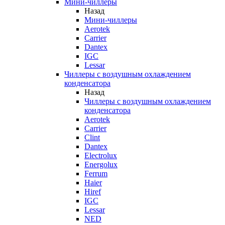
Мини-чиллеры
Назад
Мини-чиллеры
Aerotek
Carrier
Dantex
IGC
Lessar
Чиллеры с воздушным охлаждением
конденсатора
Назад
Чиллеры с воздушным охлаждением
конденсатора
Aerotek
Carrier
Clint
Dantex
Electrolux
Energolux
Ferrum
Haier
Hiref
IGC
Lessar
NED