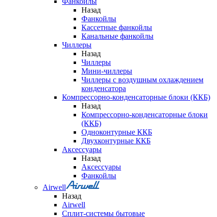
Фанкойлы
Назад
Фанкойлы
Кассетные фанкойлы
Канальные фанкойлы
Чиллеры
Назад
Чиллеры
Мини-чиллеры
Чиллеры с воздушным охлаждением
конденсатора
Компрессорно-конденсаторные блоки (ККБ)
Назад
Компрессорно-конденсаторные блоки
(ККБ)
Одноконтурные ККБ
Двухконтурные ККБ
Аксессуары
Назад
Аксессуары
Фанкойлы
Airwell
Назад
Airwell
Сплит-системы бытовые