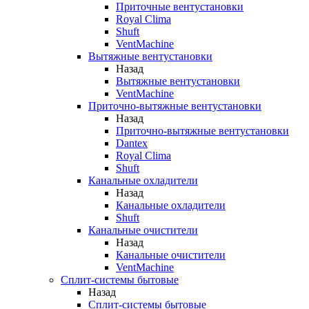
Приточные вентустановки
Royal Clima
Shuft
VentMachine
Вытяжные вентустановки
Назад
Вытяжные вентустановки
VentMachine
Приточно-вытяжные вентустановки
Назад
Приточно-вытяжные вентустановки
Dantex
Royal Clima
Shuft
Канальные охладители
Назад
Канальные охладители
Shuft
Канальные очистители
Назад
Канальные очистители
VentMachine
Сплит-системы бытовые
Назад
Сплит-системы бытовые