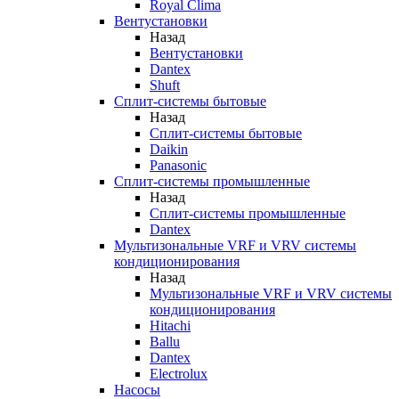
Royal Clima
Вентустановки
Назад
Вентустановки
Dantex
Shuft
Сплит-системы бытовые
Назад
Сплит-системы бытовые
Daikin
Panasonic
Сплит-системы промышленные
Назад
Сплит-системы промышленные
Dantex
Мультизональные VRF и VRV системы
кондиционирования
Назад
Мультизональные VRF и VRV системы
кондиционирования
Hitachi
Ballu
Dantex
Electrolux
Насосы