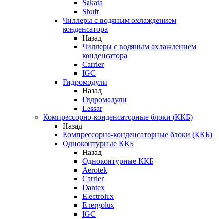
Sakata
Shuft
Чиллеры с водяным охлаждением
конденсатора
Назад
Чиллеры с водяным охлаждением
конденсатора
Carrier
IGC
Гидромодули
Назад
Гидромодули
Lessar
Компрессорно-конденсаторные блоки (ККБ)
Назад
Компрессорно-конденсаторные блоки (ККБ)
Одноконтурные ККБ
Назад
Одноконтурные ККБ
Aerotek
Carrier
Dantex
Electrolux
Energolux
IGC