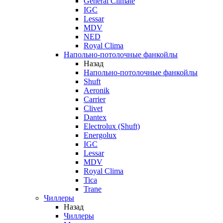
General Climate
IGC
Lessar
MDV
NED
Royal Clima
Напольно-потолочные фанкойлы
Назад
Напольно-потолочные фанкойлы
Shuft
Aeronik
Carrier
Clivet
Dantex
Electrolux (Shuft)
Energolux
IGC
Lessar
MDV
Royal Clima
Tica
Trane
Чиллеры
Назад
Чиллеры