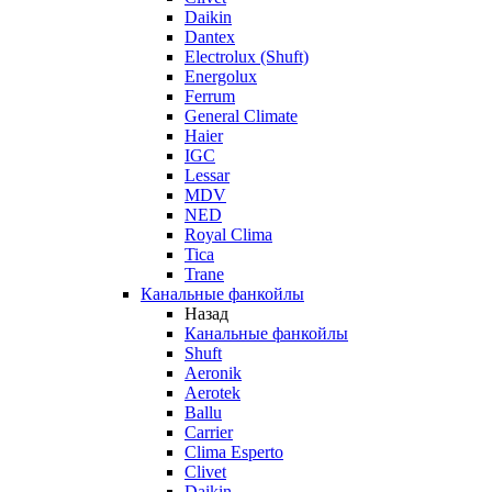
Daikin
Dantex
Electrolux (Shuft)
Energolux
Ferrum
General Climate
Haier
IGC
Lessar
MDV
NED
Royal Clima
Tica
Trane
Канальные фанкойлы
Назад
Канальные фанкойлы
Shuft
Aeronik
Aerotek
Ballu
Carrier
Clima Esperto
Clivet
Daikin