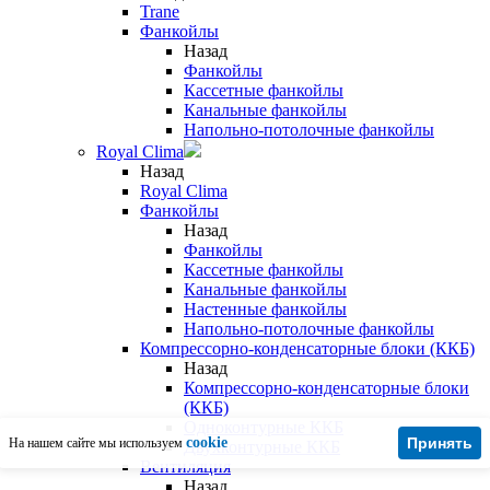
Trane
Фанкойлы
Назад
Фанкойлы
Кассетные фанкойлы
Канальные фанкойлы
Напольно-потолочные фанкойлы
Royal Clima
Назад
Royal Clima
Фанкойлы
Назад
Фанкойлы
Кассетные фанкойлы
Канальные фанкойлы
Настенные фанкойлы
Напольно-потолочные фанкойлы
Компрессорно-конденсаторные блоки (ККБ)
Назад
Компрессорно-конденсаторные блоки
(ККБ)
Одноконтурные ККБ
cookie
Принять
На нашем сайте мы используем
Двухконтурные ККБ
Вентиляция
Назад