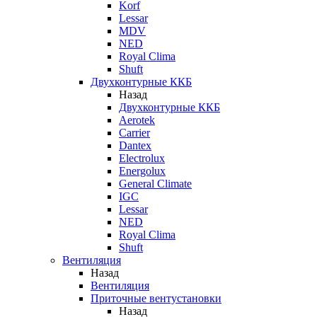
Korf
Lessar
MDV
NED
Royal Clima
Shuft
Двухконтурные ККБ
Назад
Двухконтурные ККБ
Aerotek
Carrier
Dantex
Electrolux
Energolux
General Climate
IGC
Lessar
NED
Royal Clima
Shuft
Вентиляция
Назад
Вентиляция
Приточные вентустановки
Назад