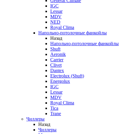
General Climate
IGC
Lessar
MDV
NED
Royal Clima
Напольно-потолочные фанкойлы
Назад
Напольно-потолочные фанкойлы
Shuft
Aeronik
Carrier
Clivet
Dantex
Electrolux (Shuft)
Energolux
IGC
Lessar
MDV
Royal Clima
Tica
Trane
Чиллеры
Назад
Чиллеры