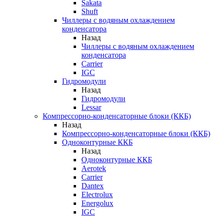
Sakata
Shuft
Чиллеры с водяным охлаждением
конденсатора
Назад
Чиллеры с водяным охлаждением
конденсатора
Carrier
IGC
Гидромодули
Назад
Гидромодули
Lessar
Компрессорно-конденсаторные блоки (ККБ)
Назад
Компрессорно-конденсаторные блоки (ККБ)
Одноконтурные ККБ
Назад
Одноконтурные ККБ
Aerotek
Carrier
Dantex
Electrolux
Energolux
IGC