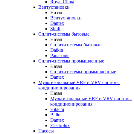
Royal Clima
Вентустановки
Назад
Вентустановки
Dantex
Shuft
Сплит-системы бытовые
Назад
Сплит-системы бытовые
Daikin
Panasonic
Сплит-системы промышленные
Назад
Сплит-системы промышленные
Dantex
Мультизональные VRF и VRV системы
кондиционирования
Назад
Мультизональные VRF и VRV системы
кондиционирования
Hitachi
Ballu
Dantex
Electrolux
Насосы