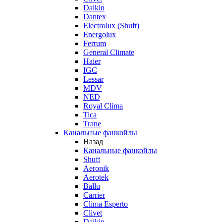
Daikin
Dantex
Electrolux (Shuft)
Energolux
Ferrum
General Climate
Haier
IGC
Lessar
MDV
NED
Royal Clima
Tica
Trane
Канальные фанкойлы
Назад
Канальные фанкойлы
Shuft
Aeronik
Aerotek
Ballu
Carrier
Clima Esperto
Clivet
Daikin