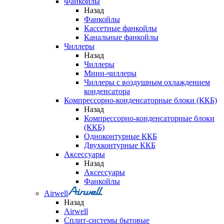
Фанкойлы
Назад
Фанкойлы
Кассетные фанкойлы
Канальные фанкойлы
Чиллеры
Назад
Чиллеры
Мини-чиллеры
Чиллеры с воздушным охлаждением
конденсатора
Компрессорно-конденсаторные блоки (ККБ)
Назад
Компрессорно-конденсаторные блоки
(ККБ)
Одноконтурные ККБ
Двухконтурные ККБ
Аксессуары
Назад
Аксессуары
Фанкойлы
Airwell
Назад
Airwell
Сплит-системы бытовые