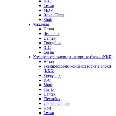
IGC
Lessar
MDV
Royal Clima
Shuft
Чиллеры
Назад
Чиллеры
Dantex
Energolux
IGC
Lessar
Компрессорно-конденсаторные блоки (ККБ)
Назад
Компрессорно-конденсаторные блоки
(ККБ)
Energolux
IGC
Shuft
Carrier
Dantex
Electrolux
General Climate
Korf
Lessar