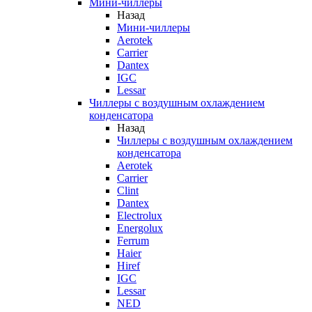
Мини-чиллеры
Назад
Мини-чиллеры
Aerotek
Carrier
Dantex
IGC
Lessar
Чиллеры с воздушным охлаждением
конденсатора
Назад
Чиллеры с воздушным охлаждением
конденсатора
Aerotek
Carrier
Clint
Dantex
Electrolux
Energolux
Ferrum
Haier
Hiref
IGC
Lessar
NED