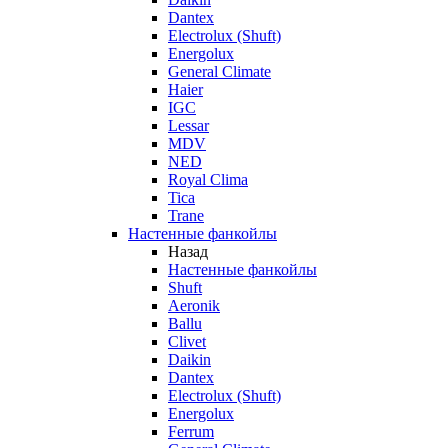
Dantex
Electrolux (Shuft)
Energolux
General Climate
Haier
IGC
Lessar
MDV
NED
Royal Clima
Tica
Trane
Настенные фанкойлы
Назад
Настенные фанкойлы
Shuft
Aeronik
Ballu
Clivet
Daikin
Dantex
Electrolux (Shuft)
Energolux
Ferrum