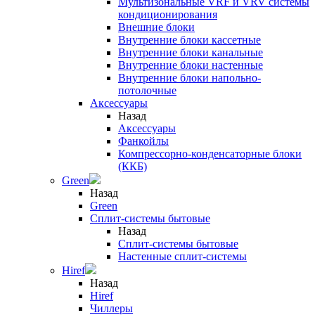
Мультизональные VRF и VRV системы
кондиционирования
Внешние блоки
Внутренние блоки кассетные
Внутренние блоки канальные
Внутренние блоки настенные
Внутренние блоки напольно-
потолочные
Аксессуары
Назад
Аксессуары
Фанкойлы
Компрессорно-конденсаторные блоки
(ККБ)
Green
Назад
Green
Сплит-системы бытовые
Назад
Сплит-системы бытовые
Настенные сплит-системы
Hiref
Назад
Hiref
Чиллеры