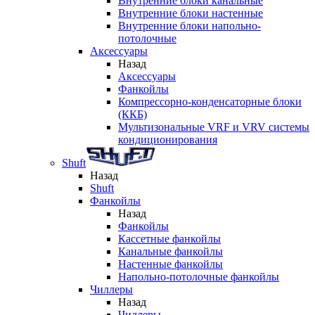
Внутренние блоки канальные
Внутренние блоки настенные
Внутренние блоки напольно-
потолочные
Аксессуары
Назад
Аксессуары
Фанкойлы
Компрессорно-конденсаторные блоки
(ККБ)
Мультизональные VRF и VRV системы
кондиционирования
Shuft
Назад
Shuft
Фанкойлы
Назад
Фанкойлы
Кассетные фанкойлы
Канальные фанкойлы
Настенные фанкойлы
Напольно-потолочные фанкойлы
Чиллеры
Назад
Чиллеры