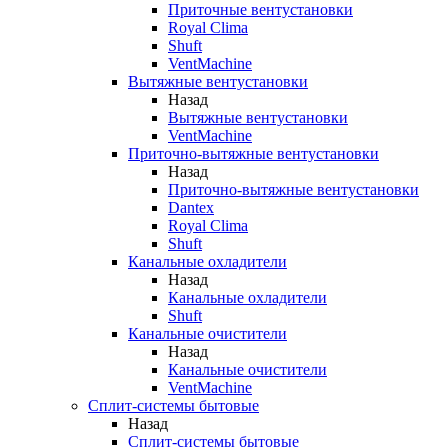
Приточные вентустановки
Royal Clima
Shuft
VentMachine
Вытяжные вентустановки
Назад
Вытяжные вентустановки
VentMachine
Приточно-вытяжные вентустановки
Назад
Приточно-вытяжные вентустановки
Dantex
Royal Clima
Shuft
Канальные охладители
Назад
Канальные охладители
Shuft
Канальные очистители
Назад
Канальные очистители
VentMachine
Сплит-системы бытовые
Назад
Сплит-системы бытовые