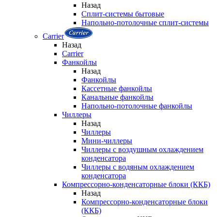
Назад
Сплит-системы бытовые
Напольно-потолочные сплит-системы
Carrier
Назад
Carrier
Фанкойлы
Назад
Фанкойлы
Кассетные фанкойлы
Канальные фанкойлы
Напольно-потолочные фанкойлы
Чиллеры
Назад
Чиллеры
Мини-чиллеры
Чиллеры с воздушным охлаждением
конденсатора
Чиллеры с водяным охлаждением
конденсатора
Компрессорно-конденсаторные блоки (ККБ)
Назад
Компрессорно-конденсаторные блоки
(ККБ)