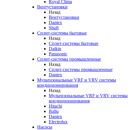
Royal Clima
Вентустановки
Назад
Вентустановки
Dantex
Shuft
Сплит-системы бытовые
Назад
Сплит-системы бытовые
Daikin
Panasonic
Сплит-системы промышленные
Назад
Сплит-системы промышленные
Dantex
Мультизональные VRF и VRV системы
кондиционирования
Назад
Мультизональные VRF и VRV системы
кондиционирования
Hitachi
Ballu
Dantex
Electrolux
Насосы