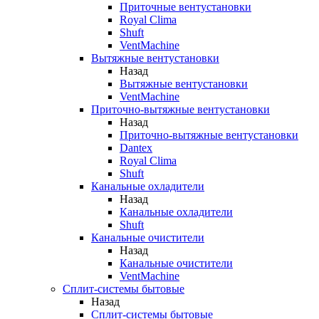
Приточные вентустановки
Royal Clima
Shuft
VentMachine
Вытяжные вентустановки
Назад
Вытяжные вентустановки
VentMachine
Приточно-вытяжные вентустановки
Назад
Приточно-вытяжные вентустановки
Dantex
Royal Clima
Shuft
Канальные охладители
Назад
Канальные охладители
Shuft
Канальные очистители
Назад
Канальные очистители
VentMachine
Сплит-системы бытовые
Назад
Сплит-системы бытовые