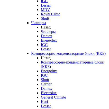
IGC
Lessar
MDV
Royal Clima
Shuft
Чиллеры
Назад
Чиллеры
Dantex
Energolux
IGC
Lessar
Компрессорно-конденсаторные блоки (ККБ)
Назад
Компрессорно-конденсаторные блоки
(ККБ)
Energolux
IGC
Shuft
Carrier
Dantex
Electrolux
General Climate
Korf
Lessar