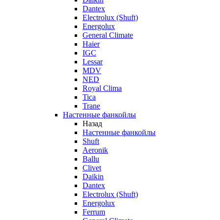
Dantex
Electrolux (Shuft)
Energolux
General Climate
Haier
IGC
Lessar
MDV
NED
Royal Clima
Tica
Trane
Настенные фанкойлы
Назад
Настенные фанкойлы
Shuft
Aeronik
Ballu
Clivet
Daikin
Dantex
Electrolux (Shuft)
Energolux
Ferrum