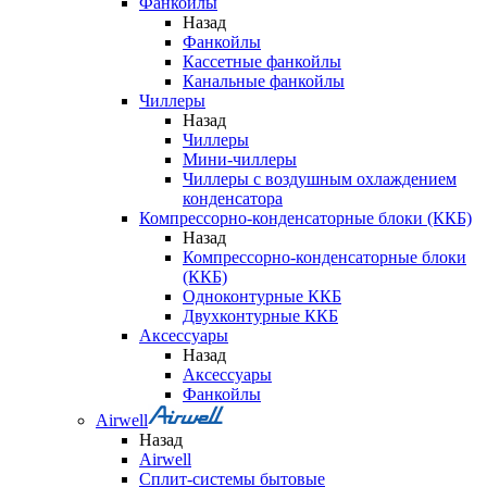
Фанкойлы
Назад
Фанкойлы
Кассетные фанкойлы
Канальные фанкойлы
Чиллеры
Назад
Чиллеры
Мини-чиллеры
Чиллеры с воздушным охлаждением
конденсатора
Компрессорно-конденсаторные блоки (ККБ)
Назад
Компрессорно-конденсаторные блоки
(ККБ)
Одноконтурные ККБ
Двухконтурные ККБ
Аксессуары
Назад
Аксессуары
Фанкойлы
Airwell
Назад
Airwell
Сплит-системы бытовые