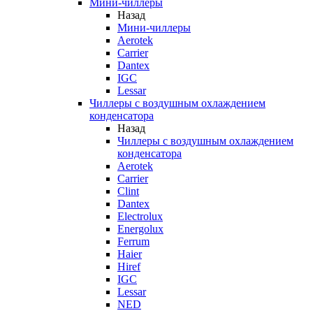
Мини-чиллеры
Назад
Мини-чиллеры
Aerotek
Carrier
Dantex
IGC
Lessar
Чиллеры с воздушным охлаждением
конденсатора
Назад
Чиллеры с воздушным охлаждением
конденсатора
Aerotek
Carrier
Clint
Dantex
Electrolux
Energolux
Ferrum
Haier
Hiref
IGC
Lessar
NED