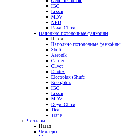
General Climate
IGC
Lessar
MDV
NED
Royal Clima
Напольно-потолочные фанкойлы
Назад
Напольно-потолочные фанкойлы
Shuft
Aeronik
Carrier
Clivet
Dantex
Electrolux (Shuft)
Energolux
IGC
Lessar
MDV
Royal Clima
Tica
Trane
Чиллеры
Назад
Чиллеры