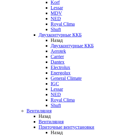
Korf
Lessar
MDV
NED
Royal Clima
Shuft
Двухконтурные ККБ
Назад
Двухконтурные ККБ
Aerotek
Carrier
Dantex
Electrolux
Energolux
General Climate
IGC
Lessar
NED
Royal Clima
Shuft
Вентиляция
Назад
Вентиляция
Приточные вентустановки
Назад