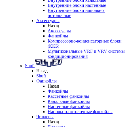
Внутренние блоки канальные
Внутренние блоки настенные
Внутренние блоки напольно-
потолочные
Аксессуары
Назад
Аксессуары
Фанкойлы
Компрессорно-конденсаторные блоки
(ККБ)
Мультизональные VRF и VRV системы
кондиционирования
Shuft
Назад
Shuft
Фанкойлы
Назад
Фанкойлы
Кассетные фанкойлы
Канальные фанкойлы
Настенные фанкойлы
Напольно-потолочные фанкойлы
Чиллеры
Назад
Чиллеры