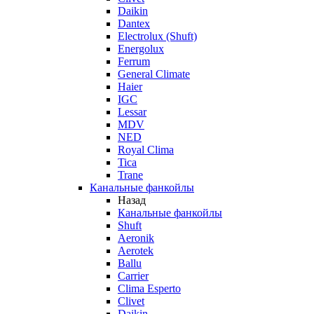
Daikin
Dantex
Electrolux (Shuft)
Energolux
Ferrum
General Climate
Haier
IGC
Lessar
MDV
NED
Royal Clima
Tica
Trane
Канальные фанкойлы
Назад
Канальные фанкойлы
Shuft
Aeronik
Aerotek
Ballu
Carrier
Clima Esperto
Clivet
Daikin