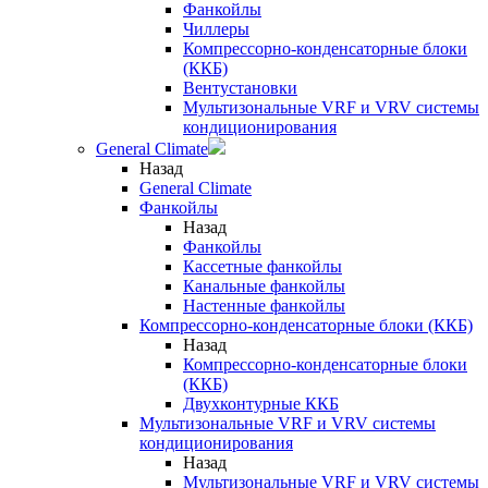
Фанкойлы
Чиллеры
Компрессорно-конденсаторные блоки
(ККБ)
Вентустановки
Мультизональные VRF и VRV системы
кондиционирования
General Climate
Назад
General Climate
Фанкойлы
Назад
Фанкойлы
Кассетные фанкойлы
Канальные фанкойлы
Настенные фанкойлы
Компрессорно-конденсаторные блоки (ККБ)
Назад
Компрессорно-конденсаторные блоки
(ККБ)
Двухконтурные ККБ
Мультизональные VRF и VRV системы
кондиционирования
Назад
Мультизональные VRF и VRV системы