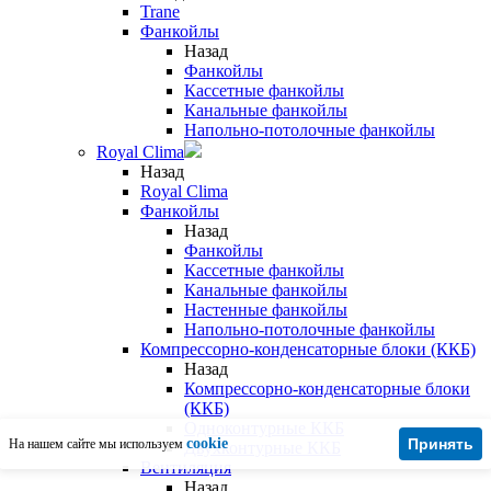
Trane
Фанкойлы
Назад
Фанкойлы
Кассетные фанкойлы
Канальные фанкойлы
Напольно-потолочные фанкойлы
Royal Clima
Назад
Royal Clima
Фанкойлы
Назад
Фанкойлы
Кассетные фанкойлы
Канальные фанкойлы
Настенные фанкойлы
Напольно-потолочные фанкойлы
Компрессорно-конденсаторные блоки (ККБ)
Назад
Компрессорно-конденсаторные блоки
(ККБ)
Одноконтурные ККБ
cookie
Принять
На нашем сайте мы используем
Двухконтурные ККБ
Вентиляция
Назад