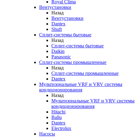
Royal Clima
Вентустановки
Назад
Вентустановки
Dantex
Shuft
Сплит-системы бытовые
Назад
Сплит-системы бытовые
Daikin
Panasonic
Сплит-системы промышленные
Назад
Сплит-системы промышленные
Dantex
Мультизональные VRF и VRV системы
кондиционирования
Назад
Мультизональные VRF и VRV системы
кондиционирования
Hitachi
Ballu
Dantex
Electrolux
Насосы