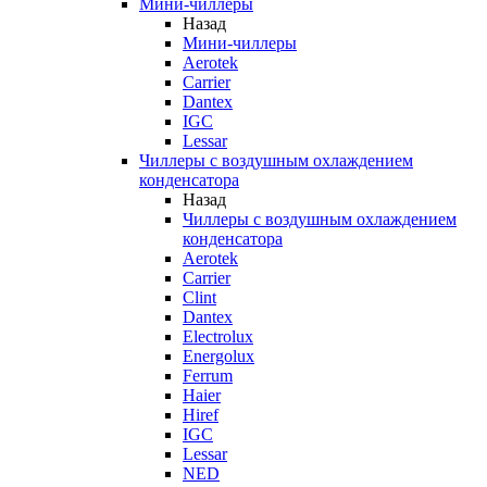
Мини-чиллеры
Назад
Мини-чиллеры
Aerotek
Carrier
Dantex
IGC
Lessar
Чиллеры с воздушным охлаждением
конденсатора
Назад
Чиллеры с воздушным охлаждением
конденсатора
Aerotek
Carrier
Clint
Dantex
Electrolux
Energolux
Ferrum
Haier
Hiref
IGC
Lessar
NED