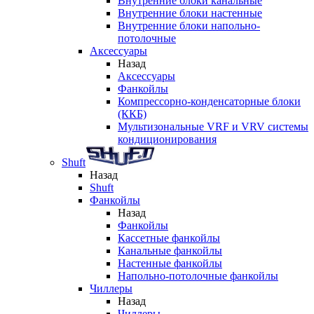
Внутренние блоки канальные
Внутренние блоки настенные
Внутренние блоки напольно-
потолочные
Аксессуары
Назад
Аксессуары
Фанкойлы
Компрессорно-конденсаторные блоки
(ККБ)
Мультизональные VRF и VRV системы
кондиционирования
Shuft
Назад
Shuft
Фанкойлы
Назад
Фанкойлы
Кассетные фанкойлы
Канальные фанкойлы
Настенные фанкойлы
Напольно-потолочные фанкойлы
Чиллеры
Назад
Чиллеры