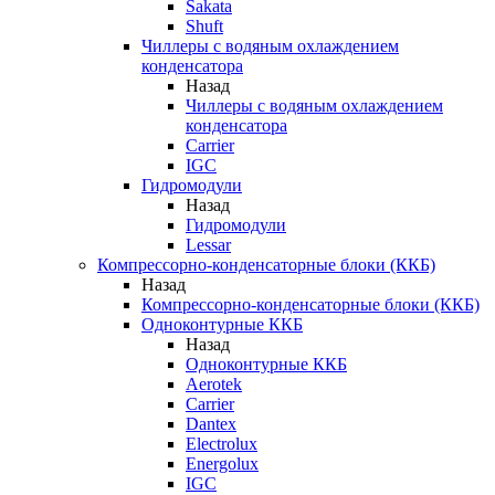
Sakata
Shuft
Чиллеры с водяным охлаждением
конденсатора
Назад
Чиллеры с водяным охлаждением
конденсатора
Carrier
IGC
Гидромодули
Назад
Гидромодули
Lessar
Компрессорно-конденсаторные блоки (ККБ)
Назад
Компрессорно-конденсаторные блоки (ККБ)
Одноконтурные ККБ
Назад
Одноконтурные ККБ
Aerotek
Carrier
Dantex
Electrolux
Energolux
IGC