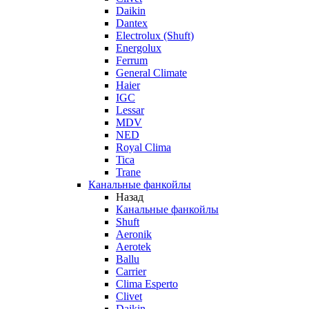
Daikin
Dantex
Electrolux (Shuft)
Energolux
Ferrum
General Climate
Haier
IGC
Lessar
MDV
NED
Royal Clima
Tica
Trane
Канальные фанкойлы
Назад
Канальные фанкойлы
Shuft
Aeronik
Aerotek
Ballu
Carrier
Clima Esperto
Clivet
Daikin