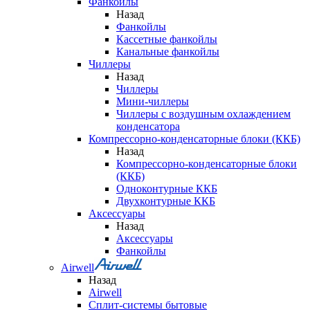
Фанкойлы
Назад
Фанкойлы
Кассетные фанкойлы
Канальные фанкойлы
Чиллеры
Назад
Чиллеры
Мини-чиллеры
Чиллеры с воздушным охлаждением
конденсатора
Компрессорно-конденсаторные блоки (ККБ)
Назад
Компрессорно-конденсаторные блоки
(ККБ)
Одноконтурные ККБ
Двухконтурные ККБ
Аксессуары
Назад
Аксессуары
Фанкойлы
Airwell
Назад
Airwell
Сплит-системы бытовые