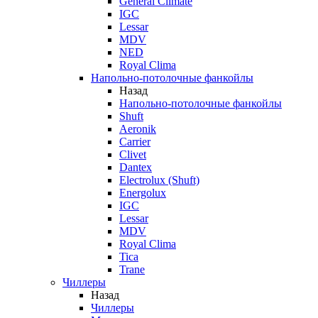
General Climate
IGC
Lessar
MDV
NED
Royal Clima
Напольно-потолочные фанкойлы
Назад
Напольно-потолочные фанкойлы
Shuft
Aeronik
Carrier
Clivet
Dantex
Electrolux (Shuft)
Energolux
IGC
Lessar
MDV
Royal Clima
Tica
Trane
Чиллеры
Назад
Чиллеры