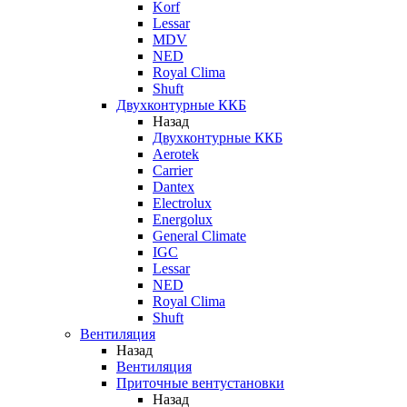
Korf
Lessar
MDV
NED
Royal Clima
Shuft
Двухконтурные ККБ
Назад
Двухконтурные ККБ
Aerotek
Carrier
Dantex
Electrolux
Energolux
General Climate
IGC
Lessar
NED
Royal Clima
Shuft
Вентиляция
Назад
Вентиляция
Приточные вентустановки
Назад