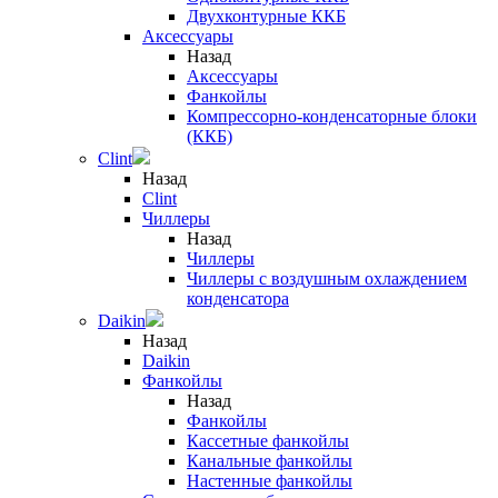
Двухконтурные ККБ
Аксессуары
Назад
Аксессуары
Фанкойлы
Компрессорно-конденсаторные блоки
(ККБ)
Clint
Назад
Clint
Чиллеры
Назад
Чиллеры
Чиллеры с воздушным охлаждением
конденсатора
Daikin
Назад
Daikin
Фанкойлы
Назад
Фанкойлы
Кассетные фанкойлы
Канальные фанкойлы
Настенные фанкойлы