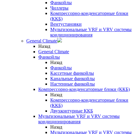
Фанкойлы
Чиллеры
Компрессорно-конденсаторные блоки
(ККБ)
Вентустановки
Мультизональные VRF и VRV системы
кондиционирования
General Climate
Назад
General Climate
Фанкойлы
Назад
Фанкойлы
Кассетные фанкойлы
Канальные фанкойлы
Настенные фанкойлы
Компрессорно-конденсаторные блоки (ККБ)
Назад
Компрессорно-конденсаторные блоки
(ККБ)
Двухконтурные ККБ
Мультизональные VRF и VRV системы
кондиционирования
Назад
Мультизональные VRF и VRV системы