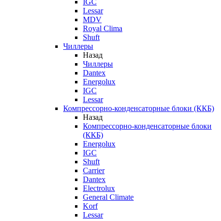
IGC
Lessar
MDV
Royal Clima
Shuft
Чиллеры
Назад
Чиллеры
Dantex
Energolux
IGC
Lessar
Компрессорно-конденсаторные блоки (ККБ)
Назад
Компрессорно-конденсаторные блоки
(ККБ)
Energolux
IGC
Shuft
Carrier
Dantex
Electrolux
General Climate
Korf
Lessar