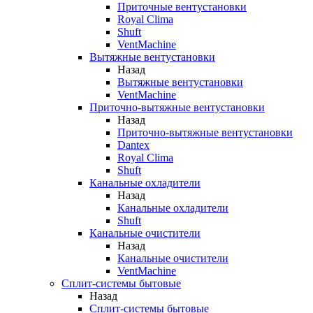
Приточные вентустановки
Royal Clima
Shuft
VentMachine
Вытяжные вентустановки
Назад
Вытяжные вентустановки
VentMachine
Приточно-вытяжные вентустановки
Назад
Приточно-вытяжные вентустановки
Dantex
Royal Clima
Shuft
Канальные охладители
Назад
Канальные охладители
Shuft
Канальные очистители
Назад
Канальные очистители
VentMachine
Сплит-системы бытовые
Назад
Сплит-системы бытовые