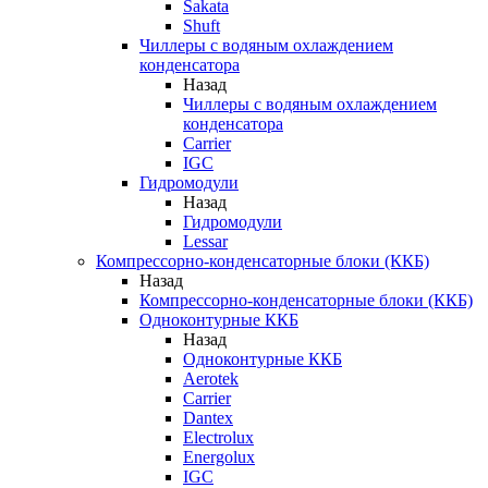
Sakata
Shuft
Чиллеры с водяным охлаждением
конденсатора
Назад
Чиллеры с водяным охлаждением
конденсатора
Carrier
IGC
Гидромодули
Назад
Гидромодули
Lessar
Компрессорно-конденсаторные блоки (ККБ)
Назад
Компрессорно-конденсаторные блоки (ККБ)
Одноконтурные ККБ
Назад
Одноконтурные ККБ
Aerotek
Carrier
Dantex
Electrolux
Energolux
IGC