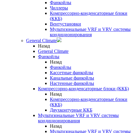
Фанкойлы
Чиллеры
Компрессорно-конденсаторные блоки
(ККБ)
Вентустановки
Мультизональные VRF и VRV системы
кондиционирования
General Climate
Назад
General Climate
Фанкойлы
Назад
Фанкойлы
Кассетные фанкойлы
Канальные фанкойлы
Настенные фанкойлы
Компрессорно-конденсаторные блоки (ККБ)
Назад
Компрессорно-конденсаторные блоки
(ККБ)
Двухконтурные ККБ
Мультизональные VRF и VRV системы
кондиционирования
Назад
Мультизональные VRF и VRV системы