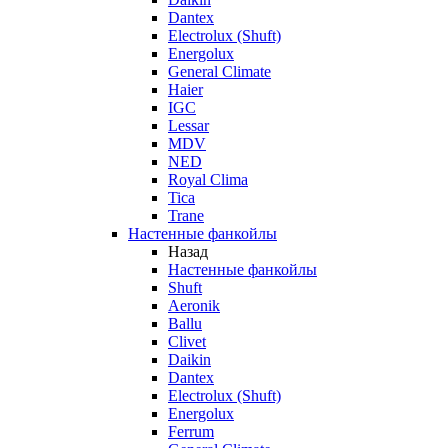
Dantex
Electrolux (Shuft)
Energolux
General Climate
Haier
IGC
Lessar
MDV
NED
Royal Clima
Tica
Trane
Настенные фанкойлы
Назад
Настенные фанкойлы
Shuft
Aeronik
Ballu
Clivet
Daikin
Dantex
Electrolux (Shuft)
Energolux
Ferrum