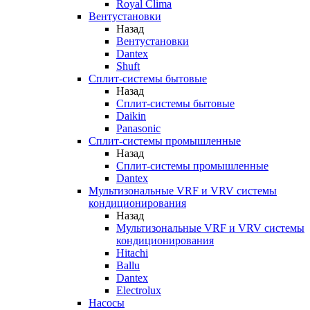
Royal Clima
Вентустановки
Назад
Вентустановки
Dantex
Shuft
Сплит-системы бытовые
Назад
Сплит-системы бытовые
Daikin
Panasonic
Сплит-системы промышленные
Назад
Сплит-системы промышленные
Dantex
Мультизональные VRF и VRV системы
кондиционирования
Назад
Мультизональные VRF и VRV системы
кондиционирования
Hitachi
Ballu
Dantex
Electrolux
Насосы