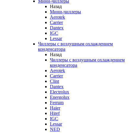
Мини-чиллеры
Назад
Мини-чиллеры
Aerotek
Carrier
Dantex
IGC
Lessar
Чиллеры с воздушным охлаждением
конденсатора
Назад
Чиллеры с воздушным охлаждением
конденсатора
Aerotek
Carrier
Clint
Dantex
Electrolux
Energolux
Ferrum
Haier
Hiref
IGC
Lessar
NED