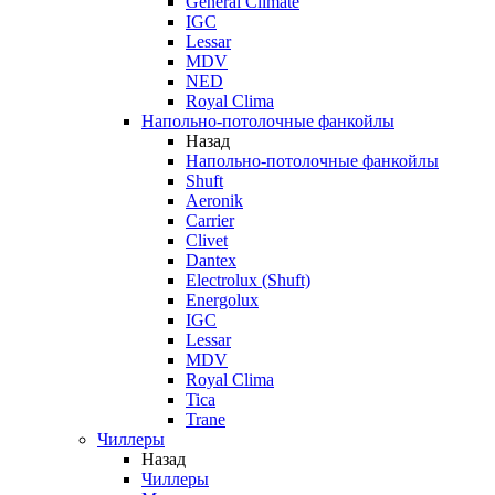
General Climate
IGC
Lessar
MDV
NED
Royal Clima
Напольно-потолочные фанкойлы
Назад
Напольно-потолочные фанкойлы
Shuft
Aeronik
Carrier
Clivet
Dantex
Electrolux (Shuft)
Energolux
IGC
Lessar
MDV
Royal Clima
Tica
Trane
Чиллеры
Назад
Чиллеры