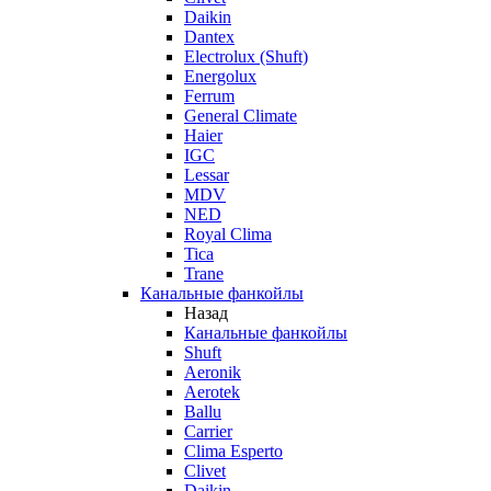
Daikin
Dantex
Electrolux (Shuft)
Energolux
Ferrum
General Climate
Haier
IGC
Lessar
MDV
NED
Royal Clima
Tica
Trane
Канальные фанкойлы
Назад
Канальные фанкойлы
Shuft
Aeronik
Aerotek
Ballu
Carrier
Clima Esperto
Clivet
Daikin