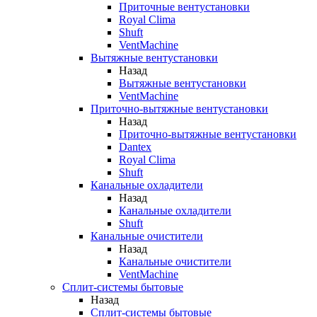
Приточные вентустановки
Royal Clima
Shuft
VentMachine
Вытяжные вентустановки
Назад
Вытяжные вентустановки
VentMachine
Приточно-вытяжные вентустановки
Назад
Приточно-вытяжные вентустановки
Dantex
Royal Clima
Shuft
Канальные охладители
Назад
Канальные охладители
Shuft
Канальные очистители
Назад
Канальные очистители
VentMachine
Сплит-системы бытовые
Назад
Сплит-системы бытовые