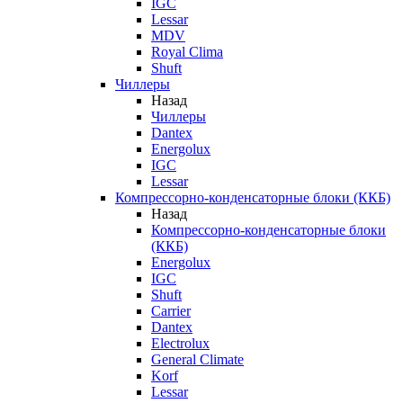
IGC
Lessar
MDV
Royal Clima
Shuft
Чиллеры
Назад
Чиллеры
Dantex
Energolux
IGC
Lessar
Компрессорно-конденсаторные блоки (ККБ)
Назад
Компрессорно-конденсаторные блоки
(ККБ)
Energolux
IGC
Shuft
Carrier
Dantex
Electrolux
General Climate
Korf
Lessar