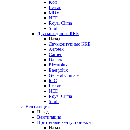
Korf
Lessar
MDV
NED
Royal Clima
Shuft
Двухконтурные ККБ
Назад
Двухконтурные ККБ
Aerotek
Carrier
Dantex
Electrolux
Energolux
General Climate
IGC
Lessar
NED
Royal Clima
Shuft
Вентиляция
Назад
Вентиляция
Приточные вентустановки
Назад