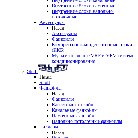
Внутренние блоки канальные
Внутренние блоки настенные
Внутренние блоки напольно-
потолочные
Аксессуары
Назад
Аксессуары
Фанкойлы
Компрессорно-конденсаторные блоки
(ККБ)
Мультизональные VRF и VRV системы
кондиционирования
Shuft
Назад
Shuft
Фанкойлы
Назад
Фанкойлы
Кассетные фанкойлы
Канальные фанкойлы
Настенные фанкойлы
Напольно-потолочные фанкойлы
Чиллеры
Назад
Чиллеры