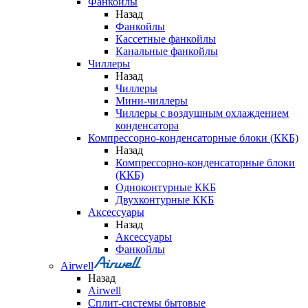
Фанкойлы
Назад
Фанкойлы
Кассетные фанкойлы
Канальные фанкойлы
Чиллеры
Назад
Чиллеры
Мини-чиллеры
Чиллеры с воздушным охлаждением
конденсатора
Компрессорно-конденсаторные блоки (ККБ)
Назад
Компрессорно-конденсаторные блоки
(ККБ)
Одноконтурные ККБ
Двухконтурные ККБ
Аксессуары
Назад
Аксессуары
Фанкойлы
Airwell
Назад
Airwell
Сплит-системы бытовые