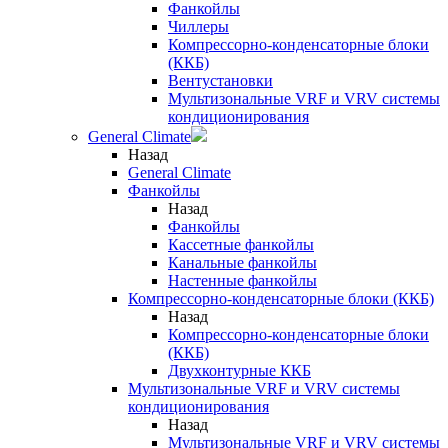
Фанкойлы
Чиллеры
Компрессорно-конденсаторные блоки
(ККБ)
Вентустановки
Мультизональные VRF и VRV системы
кондиционирования
General Climate
Назад
General Climate
Фанкойлы
Назад
Фанкойлы
Кассетные фанкойлы
Канальные фанкойлы
Настенные фанкойлы
Компрессорно-конденсаторные блоки (ККБ)
Назад
Компрессорно-конденсаторные блоки
(ККБ)
Двухконтурные ККБ
Мультизональные VRF и VRV системы
кондиционирования
Назад
Мультизональные VRF и VRV системы