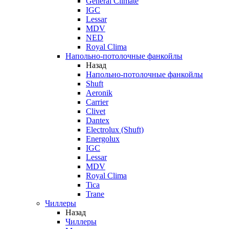
General Climate
IGC
Lessar
MDV
NED
Royal Clima
Напольно-потолочные фанкойлы
Назад
Напольно-потолочные фанкойлы
Shuft
Aeronik
Carrier
Clivet
Dantex
Electrolux (Shuft)
Energolux
IGC
Lessar
MDV
Royal Clima
Tica
Trane
Чиллеры
Назад
Чиллеры