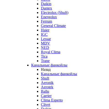
Daikin
Dantex
Electrolux (Shuft)
Energolux
Ferrum
General Climate
Haier
IGC
Lessar
MDV
NED
Royal Clima
Tica
Trane
Канальные фанкойлы
Назад
Канальные фанкойлы
Shuft
Aeronik
Aerotek
Ballu
Carrier
Clima Esperto
Clivet
Daikin