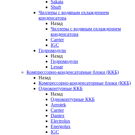
Sakata
Shuft
Чиллеры с водяным охлаждением
конденсатора
Назад
Чиллеры с водяным охлаждением
конденсатора
Carrier
IGC
Гидромодули
Назад
Гидромодули
Lessar
Компрессорно-конденсаторные блоки (ККБ)
Назад
Компрессорно-конденсаторные блоки (ККБ)
Одноконтурные ККБ
Назад
Одноконтурные ККБ
Aerotek
Carrier
Dantex
Electrolux
Energolux
IGC