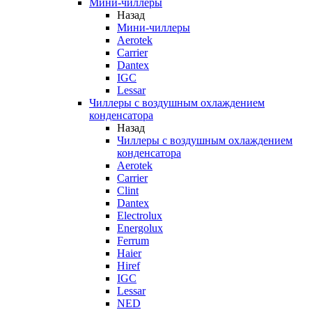
Мини-чиллеры
Назад
Мини-чиллеры
Aerotek
Carrier
Dantex
IGC
Lessar
Чиллеры с воздушным охлаждением
конденсатора
Назад
Чиллеры с воздушным охлаждением
конденсатора
Aerotek
Carrier
Clint
Dantex
Electrolux
Energolux
Ferrum
Haier
Hiref
IGC
Lessar
NED