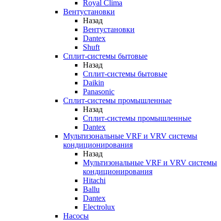
Royal Clima
Вентустановки
Назад
Вентустановки
Dantex
Shuft
Сплит-системы бытовые
Назад
Сплит-системы бытовые
Daikin
Panasonic
Сплит-системы промышленные
Назад
Сплит-системы промышленные
Dantex
Мультизональные VRF и VRV системы
кондиционирования
Назад
Мультизональные VRF и VRV системы
кондиционирования
Hitachi
Ballu
Dantex
Electrolux
Насосы