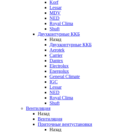
Korf
Lessar
MDV
NED
Royal Clima
Shuft
Двухконтурные ККБ
Назад
Двухконтурные ККБ
Aerotek
Carrier
Dantex
Electrolux
Energolux
General Climate
IGC
Lessar
NED
Royal Clima
Shuft
Вентиляция
Назад
Вентиляция
Приточные вентустановки
Назад