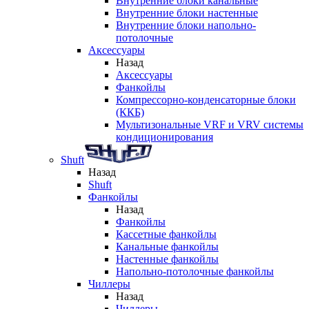
Внутренние блоки канальные
Внутренние блоки настенные
Внутренние блоки напольно-
потолочные
Аксессуары
Назад
Аксессуары
Фанкойлы
Компрессорно-конденсаторные блоки
(ККБ)
Мультизональные VRF и VRV системы
кондиционирования
Shuft
Назад
Shuft
Фанкойлы
Назад
Фанкойлы
Кассетные фанкойлы
Канальные фанкойлы
Настенные фанкойлы
Напольно-потолочные фанкойлы
Чиллеры
Назад
Чиллеры