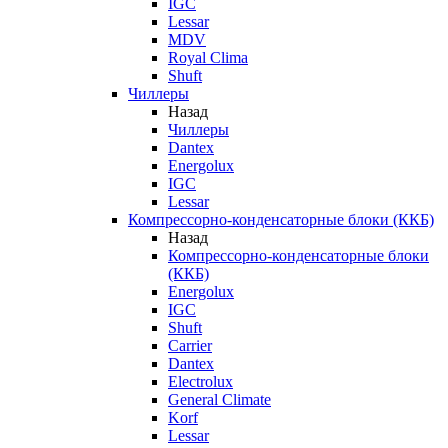
IGC
Lessar
MDV
Royal Clima
Shuft
Чиллеры
Назад
Чиллеры
Dantex
Energolux
IGC
Lessar
Компрессорно-конденсаторные блоки (ККБ)
Назад
Компрессорно-конденсаторные блоки
(ККБ)
Energolux
IGC
Shuft
Carrier
Dantex
Electrolux
General Climate
Korf
Lessar