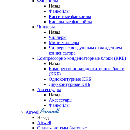
Фанкойлы
Назад
Фанкойлы
Кассетные фанкойлы
Канальные фанкойлы
Чиллеры
Назад
Чиллеры
Мини-чиллеры
Чиллеры с воздушным охлаждением
конденсатора
Компрессорно-конденсаторные блоки (ККБ)
Назад
Компрессорно-конденсаторные блоки
(ККБ)
Одноконтурные ККБ
Двухконтурные ККБ
Аксессуары
Назад
Аксессуары
Фанкойлы
Airwell
Назад
Airwell
Сплит-системы бытовые