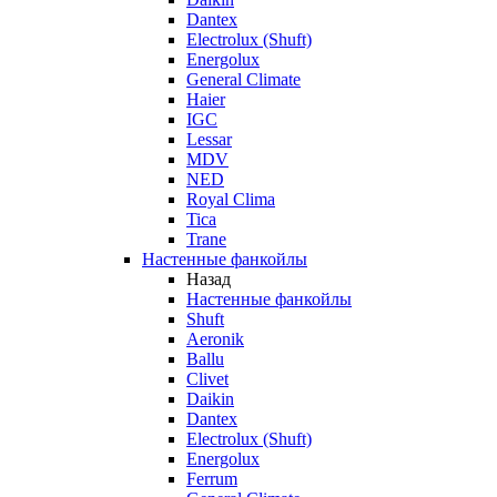
Dantex
Electrolux (Shuft)
Energolux
General Climate
Haier
IGC
Lessar
MDV
NED
Royal Clima
Tica
Trane
Настенные фанкойлы
Назад
Настенные фанкойлы
Shuft
Aeronik
Ballu
Clivet
Daikin
Dantex
Electrolux (Shuft)
Energolux
Ferrum