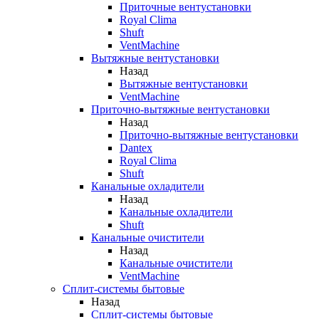
Приточные вентустановки
Royal Clima
Shuft
VentMachine
Вытяжные вентустановки
Назад
Вытяжные вентустановки
VentMachine
Приточно-вытяжные вентустановки
Назад
Приточно-вытяжные вентустановки
Dantex
Royal Clima
Shuft
Канальные охладители
Назад
Канальные охладители
Shuft
Канальные очистители
Назад
Канальные очистители
VentMachine
Сплит-системы бытовые
Назад
Сплит-системы бытовые