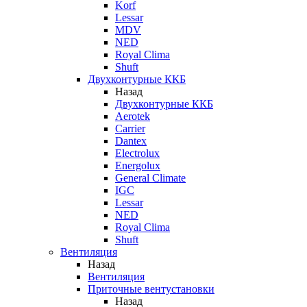
Korf
Lessar
MDV
NED
Royal Clima
Shuft
Двухконтурные ККБ
Назад
Двухконтурные ККБ
Aerotek
Carrier
Dantex
Electrolux
Energolux
General Climate
IGC
Lessar
NED
Royal Clima
Shuft
Вентиляция
Назад
Вентиляция
Приточные вентустановки
Назад