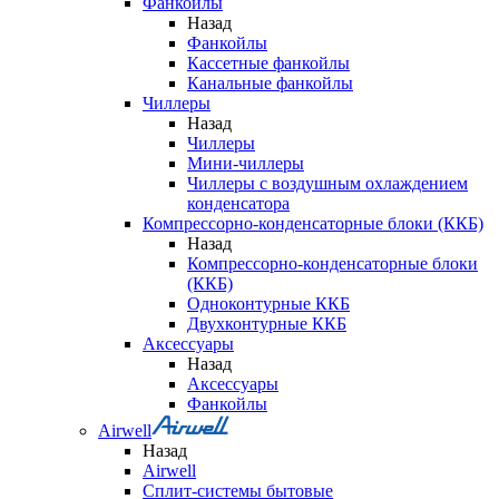
Фанкойлы
Назад
Фанкойлы
Кассетные фанкойлы
Канальные фанкойлы
Чиллеры
Назад
Чиллеры
Мини-чиллеры
Чиллеры с воздушным охлаждением
конденсатора
Компрессорно-конденсаторные блоки (ККБ)
Назад
Компрессорно-конденсаторные блоки
(ККБ)
Одноконтурные ККБ
Двухконтурные ККБ
Аксессуары
Назад
Аксессуары
Фанкойлы
Airwell
Назад
Airwell
Сплит-системы бытовые