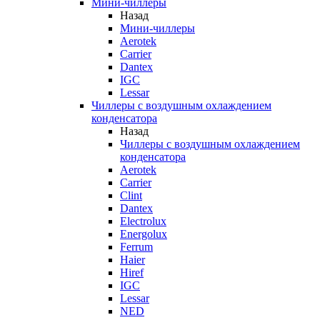
Мини-чиллеры
Назад
Мини-чиллеры
Aerotek
Carrier
Dantex
IGC
Lessar
Чиллеры с воздушным охлаждением
конденсатора
Назад
Чиллеры с воздушным охлаждением
конденсатора
Aerotek
Carrier
Clint
Dantex
Electrolux
Energolux
Ferrum
Haier
Hiref
IGC
Lessar
NED