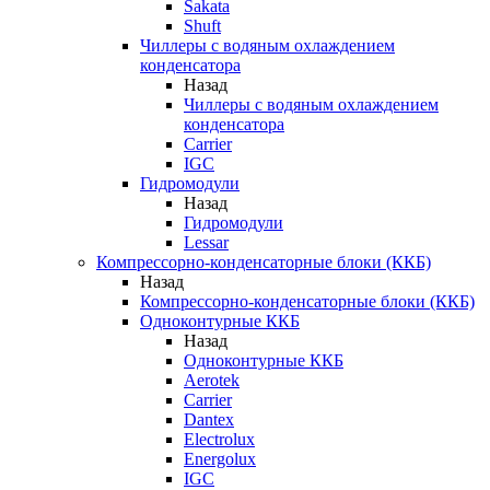
Sakata
Shuft
Чиллеры с водяным охлаждением
конденсатора
Назад
Чиллеры с водяным охлаждением
конденсатора
Carrier
IGC
Гидромодули
Назад
Гидромодули
Lessar
Компрессорно-конденсаторные блоки (ККБ)
Назад
Компрессорно-конденсаторные блоки (ККБ)
Одноконтурные ККБ
Назад
Одноконтурные ККБ
Aerotek
Carrier
Dantex
Electrolux
Energolux
IGC