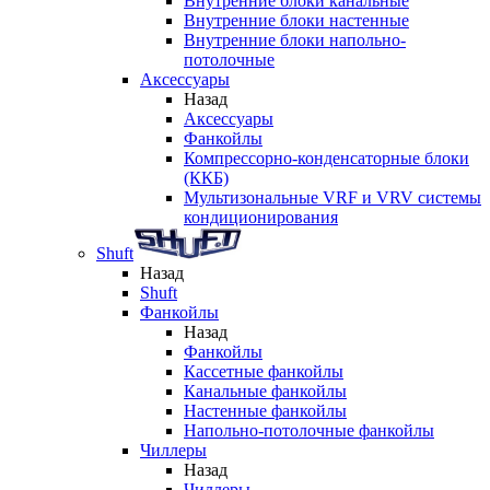
Внутренние блоки канальные
Внутренние блоки настенные
Внутренние блоки напольно-
потолочные
Аксессуары
Назад
Аксессуары
Фанкойлы
Компрессорно-конденсаторные блоки
(ККБ)
Мультизональные VRF и VRV системы
кондиционирования
Shuft
Назад
Shuft
Фанкойлы
Назад
Фанкойлы
Кассетные фанкойлы
Канальные фанкойлы
Настенные фанкойлы
Напольно-потолочные фанкойлы
Чиллеры
Назад
Чиллеры