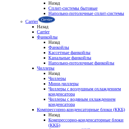
Назад
Сплит-системы бытовые
Напольно-потолочные сплит-системы
Carrier
Назад
Carrier
Фанкойлы
Назад
Фанкойлы
Кассетные фанкойлы
Канальные фанкойлы
Напольно-потолочные фанкойлы
Чиллеры
Назад
Чиллеры
Мини-чиллеры
Чиллеры с воздушным охлаждением
конденсатора
Чиллеры с водяным охлаждением
конденсатора
Компрессорно-конденсаторные блоки (ККБ)
Назад
Компрессорно-конденсаторные блоки
(ККБ)