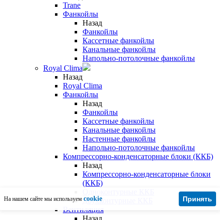
Trane
Фанкойлы
Назад
Фанкойлы
Кассетные фанкойлы
Канальные фанкойлы
Напольно-потолочные фанкойлы
Royal Clima
Назад
Royal Clima
Фанкойлы
Назад
Фанкойлы
Кассетные фанкойлы
Канальные фанкойлы
Настенные фанкойлы
Напольно-потолочные фанкойлы
Компрессорно-конденсаторные блоки (ККБ)
Назад
Компрессорно-конденсаторные блоки
(ККБ)
Одноконтурные ККБ
cookie
Принять
На нашем сайте мы используем
Двухконтурные ККБ
Вентиляция
Назад