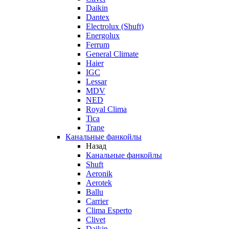
Daikin
Dantex
Electrolux (Shuft)
Energolux
Ferrum
General Climate
Haier
IGC
Lessar
MDV
NED
Royal Clima
Tica
Trane
Канальные фанкойлы
Назад
Канальные фанкойлы
Shuft
Aeronik
Aerotek
Ballu
Carrier
Clima Esperto
Clivet
Daikin