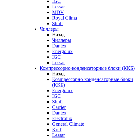
IGC
Lessar
MDV
Royal Clima
Shuft
Чиллеры
Назад
Чиллеры
Dantex
Energolux
IGC
Lessar
Компрессорно-конденсаторные блоки (ККБ)
Назад
Компрессорно-конденсаторные блоки
(ККБ)
Energolux
IGC
Shuft
Carrier
Dantex
Electrolux
General Climate
Korf
Lessar