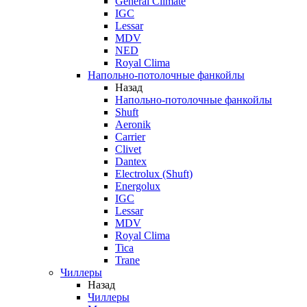
General Climate
IGC
Lessar
MDV
NED
Royal Clima
Напольно-потолочные фанкойлы
Назад
Напольно-потолочные фанкойлы
Shuft
Aeronik
Carrier
Clivet
Dantex
Electrolux (Shuft)
Energolux
IGC
Lessar
MDV
Royal Clima
Tica
Trane
Чиллеры
Назад
Чиллеры