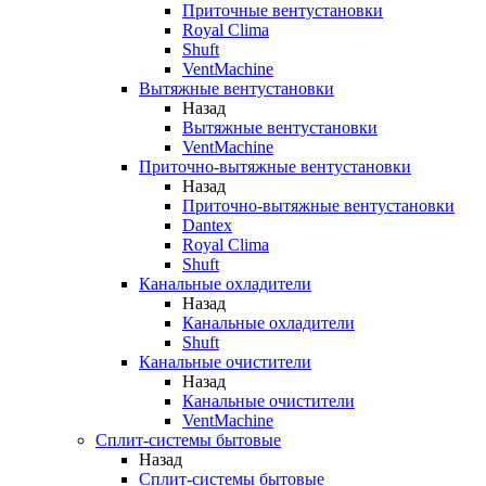
Приточные вентустановки
Royal Clima
Shuft
VentMachine
Вытяжные вентустановки
Назад
Вытяжные вентустановки
VentMachine
Приточно-вытяжные вентустановки
Назад
Приточно-вытяжные вентустановки
Dantex
Royal Clima
Shuft
Канальные охладители
Назад
Канальные охладители
Shuft
Канальные очистители
Назад
Канальные очистители
VentMachine
Сплит-системы бытовые
Назад
Сплит-системы бытовые