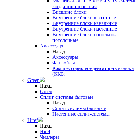
Мультизональные VRF и VRV системы
кондиционирования
Внешние блоки
Внутренние блоки кассетные
Внутренние блоки канальные
Внутренние блоки настенные
Внутренние блоки напольно-
потолочные
Аксессуары
Назад
Аксессуары
Фанкойлы
Компрессорно-конденсаторные блоки
(ККБ)
Green
Назад
Green
Сплит-системы бытовые
Назад
Сплит-системы бытовые
Настенные сплит-системы
Hiref
Назад
Hiref
Чиллеры