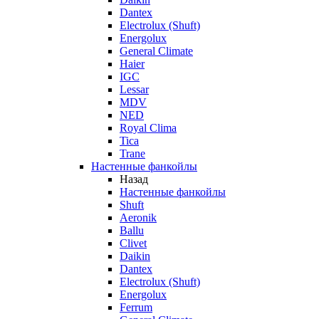
Dantex
Electrolux (Shuft)
Energolux
General Climate
Haier
IGC
Lessar
MDV
NED
Royal Clima
Tica
Trane
Настенные фанкойлы
Назад
Настенные фанкойлы
Shuft
Aeronik
Ballu
Clivet
Daikin
Dantex
Electrolux (Shuft)
Energolux
Ferrum