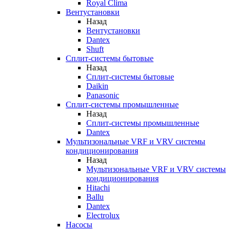
Royal Clima
Вентустановки
Назад
Вентустановки
Dantex
Shuft
Сплит-системы бытовые
Назад
Сплит-системы бытовые
Daikin
Panasonic
Сплит-системы промышленные
Назад
Сплит-системы промышленные
Dantex
Мультизональные VRF и VRV системы
кондиционирования
Назад
Мультизональные VRF и VRV системы
кондиционирования
Hitachi
Ballu
Dantex
Electrolux
Насосы