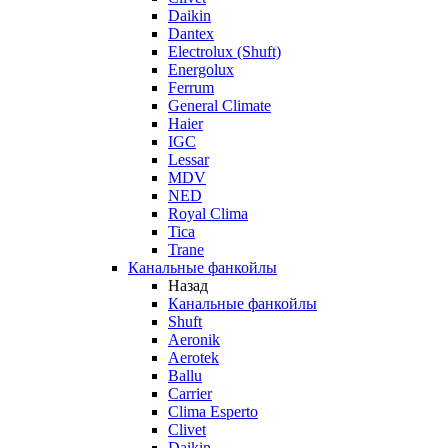
Daikin
Dantex
Electrolux (Shuft)
Energolux
Ferrum
General Climate
Haier
IGC
Lessar
MDV
NED
Royal Clima
Tica
Trane
Канальные фанкойлы
Назад
Канальные фанкойлы
Shuft
Aeronik
Aerotek
Ballu
Carrier
Clima Esperto
Clivet
Daikin