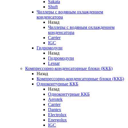
Sakata
Shuft
Чиллеры с водяным охлаждением
конденсатора
Назад
Чиллеры с водяным охлаждением
конденсатора
Carrier
IGC
Гидромодули
Назад
Гидромодули
Lessar
Компрессорно-конденсаторные блоки (ККБ)
Назад
Компрессорно-конденсаторные блоки (ККБ)
Одноконтурные ККБ
Назад
Одноконтурные ККБ
Aerotek
Carrier
Dantex
Electrolux
Energolux
IGC