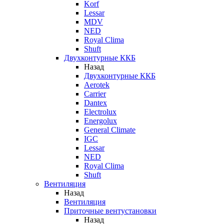
Korf
Lessar
MDV
NED
Royal Clima
Shuft
Двухконтурные ККБ
Назад
Двухконтурные ККБ
Aerotek
Carrier
Dantex
Electrolux
Energolux
General Climate
IGC
Lessar
NED
Royal Clima
Shuft
Вентиляция
Назад
Вентиляция
Приточные вентустановки
Назад