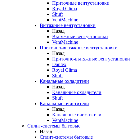
Приточные вентустановки
Royal Clima
Shuft
VentMachine
Вытяжные вентустановки
Назад
Вытяжные вентустановки
VentMachine
Приточно-вытяжные вентустановки
Назад
Приточно-вытяжные вентустановки
Dantex
Royal Clima
Shuft
Канальные охладители
Назад
Канальные охладители
Shuft
Канальные очистители
Назад
Канальные очистители
VentMachine
Сплит-системы бытовые
Назад
Сплит-системы бытовые