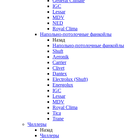
General Climate
IGC
Lessar
MDV
NED
Royal Clima
Напольно-потолочные фанкойлы
Назад
Напольно-потолочные фанкойлы
Shuft
Aeronik
Carrier
Clivet
Dantex
Electrolux (Shuft)
Energolux
IGC
Lessar
MDV
Royal Clima
Tica
Trane
Чиллеры
Назад
Чиллеры