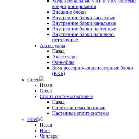
Мультизональные VRF и VRV системы
кондиционирования
Внешние блоки
Внутренние блоки кассетные
Внутренние блоки канальные
Внутренние блоки настенные
Внутренние блоки напольно-
потолочные
Аксессуары
Назад
Аксессуары
Фанкойлы
Компрессорно-конденсаторные блоки
(ККБ)
Green
Назад
Green
Сплит-системы бытовые
Назад
Сплит-системы бытовые
Настенные сплит-системы
Hiref
Назад
Hiref
Чиллеры