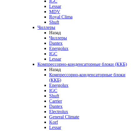
IGC
Lessar
MDV
Royal Clima
Shuft
Чиллеры
Назад
Чиллеры
Dantex
Energolux
IGC
Lessar
Компрессорно-конденсаторные блоки (ККБ)
Назад
Компрессорно-конденсаторные блоки
(ККБ)
Energolux
IGC
Shuft
Carrier
Dantex
Electrolux
General Climate
Korf
Lessar