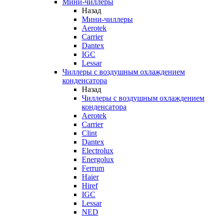
Мини-чиллеры
Назад
Мини-чиллеры
Aerotek
Carrier
Dantex
IGC
Lessar
Чиллеры с воздушным охлаждением
конденсатора
Назад
Чиллеры с воздушным охлаждением
конденсатора
Aerotek
Carrier
Clint
Dantex
Electrolux
Energolux
Ferrum
Haier
Hiref
IGC
Lessar
NED