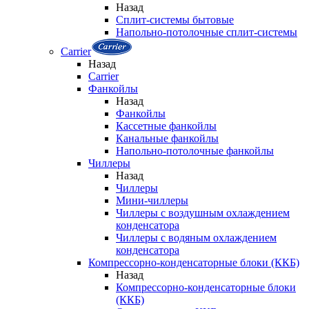
Назад
Сплит-системы бытовые
Напольно-потолочные сплит-системы
Carrier
Назад
Carrier
Фанкойлы
Назад
Фанкойлы
Кассетные фанкойлы
Канальные фанкойлы
Напольно-потолочные фанкойлы
Чиллеры
Назад
Чиллеры
Мини-чиллеры
Чиллеры с воздушным охлаждением
конденсатора
Чиллеры с водяным охлаждением
конденсатора
Компрессорно-конденсаторные блоки (ККБ)
Назад
Компрессорно-конденсаторные блоки
(ККБ)