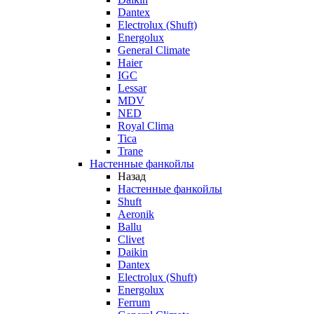
Dantex
Electrolux (Shuft)
Energolux
General Climate
Haier
IGC
Lessar
MDV
NED
Royal Clima
Tica
Trane
Настенные фанкойлы
Назад
Настенные фанкойлы
Shuft
Aeronik
Ballu
Clivet
Daikin
Dantex
Electrolux (Shuft)
Energolux
Ferrum