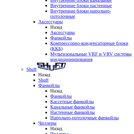
Внутренние блоки канальные
Внутренние блоки настенные
Внутренние блоки напольно-
потолочные
Аксессуары
Назад
Аксессуары
Фанкойлы
Компрессорно-конденсаторные блоки
(ККБ)
Мультизональные VRF и VRV системы
кондиционирования
Shuft
Назад
Shuft
Фанкойлы
Назад
Фанкойлы
Кассетные фанкойлы
Канальные фанкойлы
Настенные фанкойлы
Напольно-потолочные фанкойлы
Чиллеры
Назад
Чиллеры