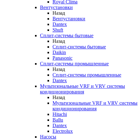
Royal Clima
Вентустановки
Назад
Вентустановки
Dantex
Shuft
Сплит-системы бытовые
Назад
Сплит-системы бытовые
Daikin
Panasonic
Сплит-системы промышленные
Назад
Сплит-системы промышленные
Dantex
Мультизональные VRF и VRV системы
кондиционирования
Назад
Мультизональные VRF и VRV системы
кондиционирования
Hitachi
Ballu
Dantex
Electrolux
Насосы