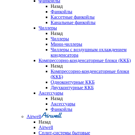
Фанкойлы
Назад
Фанкойлы
Кассетные фанкойлы
Канальные фанкойлы
Чиллеры
Назад
Чиллеры
Мини-чиллеры
Чиллеры с воздушным охлаждением
конденсатора
Компрессорно-конденсаторные блоки (ККБ)
Назад
Компрессорно-конденсаторные блоки
(ККБ)
Одноконтурные ККБ
Двухконтурные ККБ
Аксессуары
Назад
Аксессуары
Фанкойлы
Airwell
Назад
Airwell
Сплит-системы бытовые