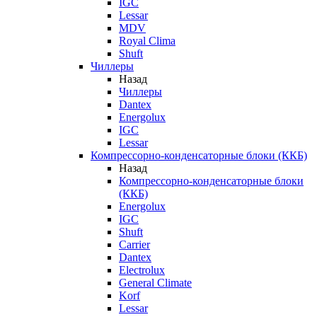
IGC
Lessar
MDV
Royal Clima
Shuft
Чиллеры
Назад
Чиллеры
Dantex
Energolux
IGC
Lessar
Компрессорно-конденсаторные блоки (ККБ)
Назад
Компрессорно-конденсаторные блоки
(ККБ)
Energolux
IGC
Shuft
Carrier
Dantex
Electrolux
General Climate
Korf
Lessar