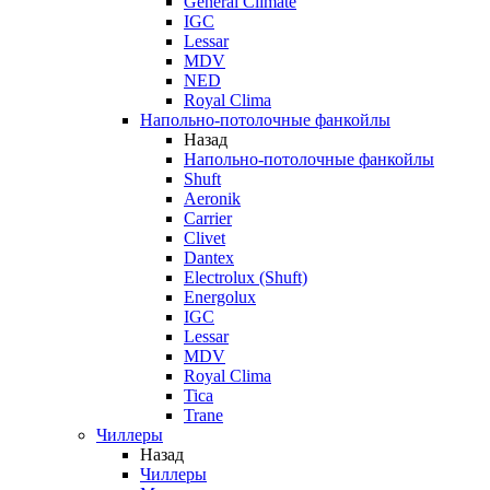
General Climate
IGC
Lessar
MDV
NED
Royal Clima
Напольно-потолочные фанкойлы
Назад
Напольно-потолочные фанкойлы
Shuft
Aeronik
Carrier
Clivet
Dantex
Electrolux (Shuft)
Energolux
IGC
Lessar
MDV
Royal Clima
Tica
Trane
Чиллеры
Назад
Чиллеры