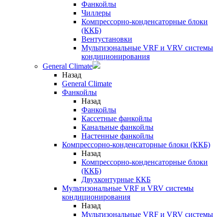
Фанкойлы
Чиллеры
Компрессорно-конденсаторные блоки
(ККБ)
Вентустановки
Мультизональные VRF и VRV системы
кондиционирования
General Climate
Назад
General Climate
Фанкойлы
Назад
Фанкойлы
Кассетные фанкойлы
Канальные фанкойлы
Настенные фанкойлы
Компрессорно-конденсаторные блоки (ККБ)
Назад
Компрессорно-конденсаторные блоки
(ККБ)
Двухконтурные ККБ
Мультизональные VRF и VRV системы
кондиционирования
Назад
Мультизональные VRF и VRV системы