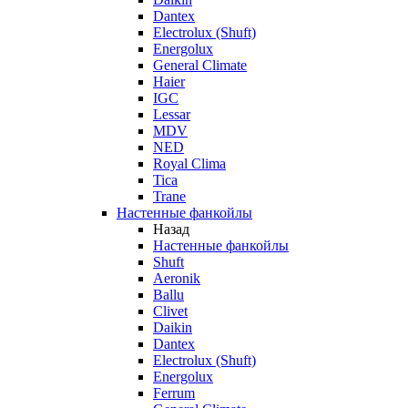
Dantex
Electrolux (Shuft)
Energolux
General Climate
Haier
IGC
Lessar
MDV
NED
Royal Clima
Tica
Trane
Настенные фанкойлы
Назад
Настенные фанкойлы
Shuft
Aeronik
Ballu
Clivet
Daikin
Dantex
Electrolux (Shuft)
Energolux
Ferrum