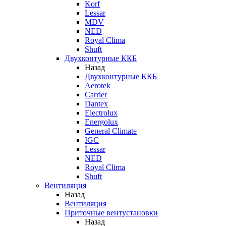
Korf
Lessar
MDV
NED
Royal Clima
Shuft
Двухконтурные ККБ
Назад
Двухконтурные ККБ
Aerotek
Carrier
Dantex
Electrolux
Energolux
General Climate
IGC
Lessar
NED
Royal Clima
Shuft
Вентиляция
Назад
Вентиляция
Приточные вентустановки
Назад