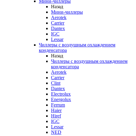
Мини-чиллеры
Назад
Мини-чиллеры
Aerotek
Carrier
Dantex
IGC
Lessar
Чиллеры с воздушным охлаждением
конденсатора
Назад
Чиллеры с воздушным охлаждением
конденсатора
Aerotek
Carrier
Clint
Dantex
Electrolux
Energolux
Ferrum
Haier
Hiref
IGC
Lessar
NED