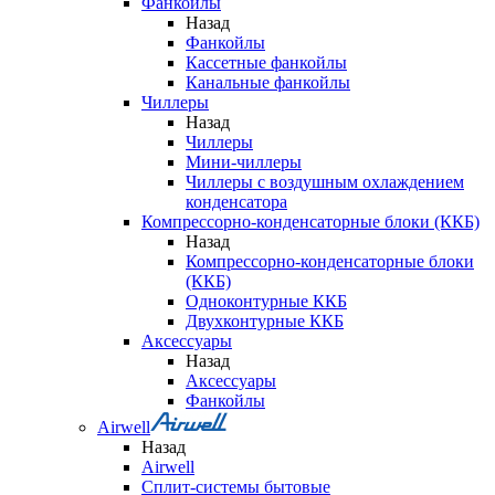
Фанкойлы
Назад
Фанкойлы
Кассетные фанкойлы
Канальные фанкойлы
Чиллеры
Назад
Чиллеры
Мини-чиллеры
Чиллеры с воздушным охлаждением
конденсатора
Компрессорно-конденсаторные блоки (ККБ)
Назад
Компрессорно-конденсаторные блоки
(ККБ)
Одноконтурные ККБ
Двухконтурные ККБ
Аксессуары
Назад
Аксессуары
Фанкойлы
Airwell
Назад
Airwell
Сплит-системы бытовые