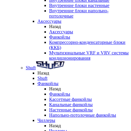
Внутренние блоки канальные
Внутренние блоки настенные
Внутренние блоки напольно-
потолочные
Аксессуары
Назад
Аксессуары
Фанкойлы
Компрессорно-конденсаторные блоки
(ККБ)
Мультизональные VRF и VRV системы
кондиционирования
Shuft
Назад
Shuft
Фанкойлы
Назад
Фанкойлы
Кассетные фанкойлы
Канальные фанкойлы
Настенные фанкойлы
Напольно-потолочные фанкойлы
Чиллеры
Назад
Чиллеры