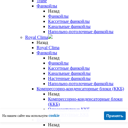
Trane
Фанкойлы
Назад
Фанкойлы
Кассетные фанкойлы
Канальные фанкойлы
Напольно-потолочные фанкойлы
Royal Clima
Назад
Royal Clima
Фанкойлы
Назад
Фанкойлы
Кассетные фанкойлы
Канальные фанкойлы
Настенные фанкойлы
Напольно-потолочные фанкойлы
Компрессорно-конденсаторные блоки (ККБ)
Назад
Компрессорно-конденсаторные блоки
(ККБ)
Одноконтурные ККБ
Двухконтурные ККБ
cookie
Принять
На нашем сайте мы используем
Вентиляция
Назад