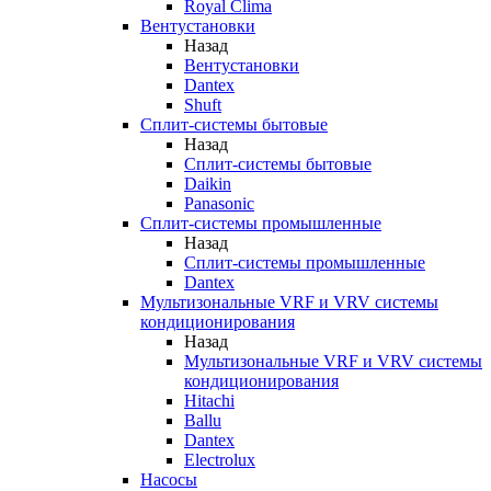
Royal Clima
Вентустановки
Назад
Вентустановки
Dantex
Shuft
Сплит-системы бытовые
Назад
Сплит-системы бытовые
Daikin
Panasonic
Сплит-системы промышленные
Назад
Сплит-системы промышленные
Dantex
Мультизональные VRF и VRV системы
кондиционирования
Назад
Мультизональные VRF и VRV системы
кондиционирования
Hitachi
Ballu
Dantex
Electrolux
Насосы