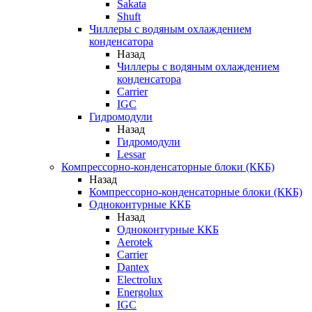
Sakata
Shuft
Чиллеры с водяным охлаждением
конденсатора
Назад
Чиллеры с водяным охлаждением
конденсатора
Carrier
IGC
Гидромодули
Назад
Гидромодули
Lessar
Компрессорно-конденсаторные блоки (ККБ)
Назад
Компрессорно-конденсаторные блоки (ККБ)
Одноконтурные ККБ
Назад
Одноконтурные ККБ
Aerotek
Carrier
Dantex
Electrolux
Energolux
IGC