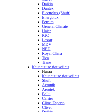
Daikin
Dantex
Electrolux (Shuft)
Energolux
Ferrum
General Climate
Haier
IGC
Lessar
MDV
NED
Royal Clima
Tica
Trane
Канальные фанкойлы
Назад
Канальные фанкойлы
Shuft
Aeronik
Aerotek
Ballu
Carrier
Clima Esperto
Clivet
Daikin