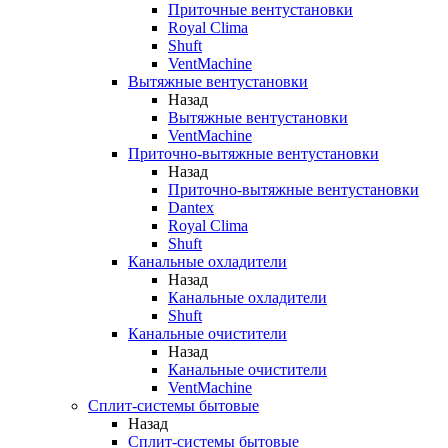
Приточные вентустановки
Royal Clima
Shuft
VentMachine
Вытяжные вентустановки
Назад
Вытяжные вентустановки
VentMachine
Приточно-вытяжные вентустановки
Назад
Приточно-вытяжные вентустановки
Dantex
Royal Clima
Shuft
Канальные охладители
Назад
Канальные охладители
Shuft
Канальные очистители
Назад
Канальные очистители
VentMachine
Сплит-системы бытовые
Назад
Сплит-системы бытовые