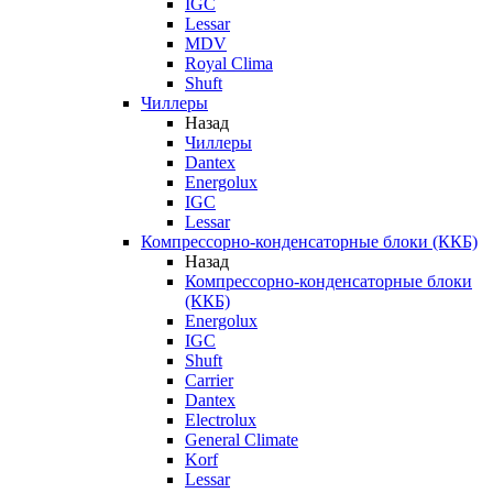
IGC
Lessar
MDV
Royal Clima
Shuft
Чиллеры
Назад
Чиллеры
Dantex
Energolux
IGC
Lessar
Компрессорно-конденсаторные блоки (ККБ)
Назад
Компрессорно-конденсаторные блоки
(ККБ)
Energolux
IGC
Shuft
Carrier
Dantex
Electrolux
General Climate
Korf
Lessar