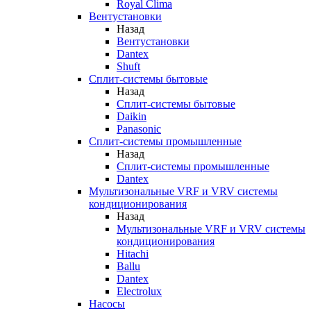
Royal Clima
Вентустановки
Назад
Вентустановки
Dantex
Shuft
Сплит-системы бытовые
Назад
Сплит-системы бытовые
Daikin
Panasonic
Сплит-системы промышленные
Назад
Сплит-системы промышленные
Dantex
Мультизональные VRF и VRV системы
кондиционирования
Назад
Мультизональные VRF и VRV системы
кондиционирования
Hitachi
Ballu
Dantex
Electrolux
Насосы