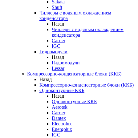
Sakata
Shuft
Чиллеры с водяным охлаждением
конденсатора
Назад
Чиллеры с водяным охлаждением
конденсатора
Carrier
IGC
Гидромодули
Назад
Гидромодули
Lessar
Компрессорно-конденсаторные блоки (ККБ)
Назад
Компрессорно-конденсаторные блоки (ККБ)
Одноконтурные ККБ
Назад
Одноконтурные ККБ
Aerotek
Carrier
Dantex
Electrolux
Energolux
IGC