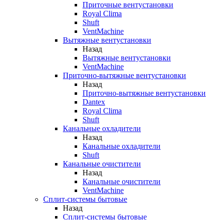
Приточные вентустановки
Royal Clima
Shuft
VentMachine
Вытяжные вентустановки
Назад
Вытяжные вентустановки
VentMachine
Приточно-вытяжные вентустановки
Назад
Приточно-вытяжные вентустановки
Dantex
Royal Clima
Shuft
Канальные охладители
Назад
Канальные охладители
Shuft
Канальные очистители
Назад
Канальные очистители
VentMachine
Сплит-системы бытовые
Назад
Сплит-системы бытовые