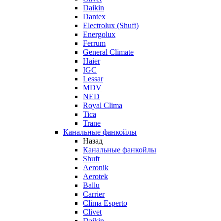
Daikin
Dantex
Electrolux (Shuft)
Energolux
Ferrum
General Climate
Haier
IGC
Lessar
MDV
NED
Royal Clima
Tica
Trane
Канальные фанкойлы
Назад
Канальные фанкойлы
Shuft
Aeronik
Aerotek
Ballu
Carrier
Clima Esperto
Clivet
Daikin