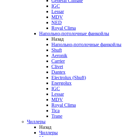
General Climate
IGC
Lessar
MDV
NED
Royal Clima
Напольно-потолочные фанкойлы
Назад
Напольно-потолочные фанкойлы
Shuft
Aeronik
Carrier
Clivet
Dantex
Electrolux (Shuft)
Energolux
IGC
Lessar
MDV
Royal Clima
Tica
Trane
Чиллеры
Назад
Чиллеры