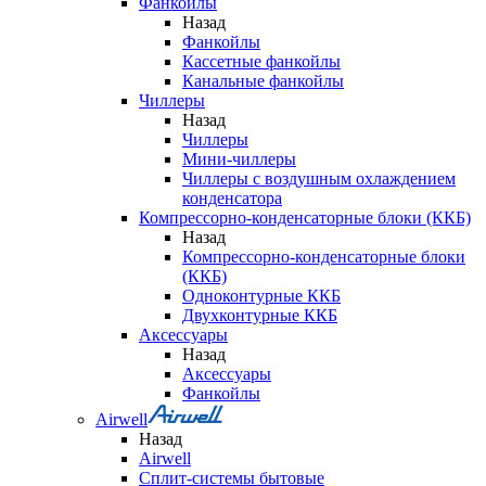
Фанкойлы
Назад
Фанкойлы
Кассетные фанкойлы
Канальные фанкойлы
Чиллеры
Назад
Чиллеры
Мини-чиллеры
Чиллеры с воздушным охлаждением
конденсатора
Компрессорно-конденсаторные блоки (ККБ)
Назад
Компрессорно-конденсаторные блоки
(ККБ)
Одноконтурные ККБ
Двухконтурные ККБ
Аксессуары
Назад
Аксессуары
Фанкойлы
Airwell
Назад
Airwell
Сплит-системы бытовые