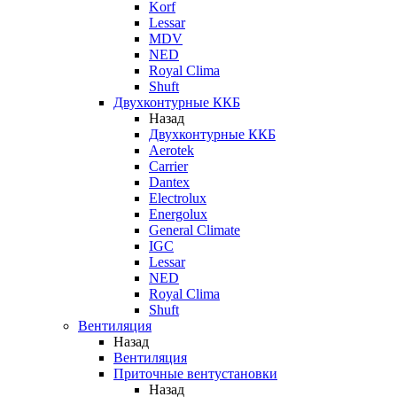
Korf
Lessar
MDV
NED
Royal Clima
Shuft
Двухконтурные ККБ
Назад
Двухконтурные ККБ
Aerotek
Carrier
Dantex
Electrolux
Energolux
General Climate
IGC
Lessar
NED
Royal Clima
Shuft
Вентиляция
Назад
Вентиляция
Приточные вентустановки
Назад