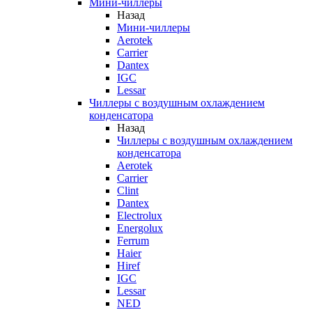
Мини-чиллеры
Назад
Мини-чиллеры
Aerotek
Carrier
Dantex
IGC
Lessar
Чиллеры с воздушным охлаждением
конденсатора
Назад
Чиллеры с воздушным охлаждением
конденсатора
Aerotek
Carrier
Clint
Dantex
Electrolux
Energolux
Ferrum
Haier
Hiref
IGC
Lessar
NED