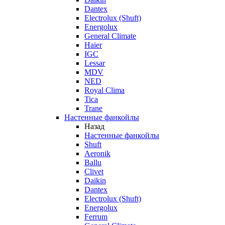
Dantex
Electrolux (Shuft)
Energolux
General Climate
Haier
IGC
Lessar
MDV
NED
Royal Clima
Tica
Trane
Настенные фанкойлы
Назад
Настенные фанкойлы
Shuft
Aeronik
Ballu
Clivet
Daikin
Dantex
Electrolux (Shuft)
Energolux
Ferrum