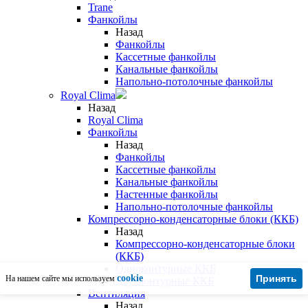
Trane
Фанкойлы
Назад
Фанкойлы
Кассетные фанкойлы
Канальные фанкойлы
Напольно-потолочные фанкойлы
Royal Clima
Назад
Royal Clima
Фанкойлы
Назад
Фанкойлы
Кассетные фанкойлы
Канальные фанкойлы
Настенные фанкойлы
Напольно-потолочные фанкойлы
Компрессорно-конденсаторные блоки (ККБ)
Назад
Компрессорно-конденсаторные блоки
(ККБ)
Одноконтурные ККБ
cookie
Принять
На нашем сайте мы используем
Двухконтурные ККБ
Вентиляция
Назад