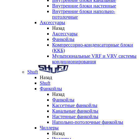
Внутренние блоки канальные
Внутренние блоки настенные
Внутренние блоки напольно-
потолочные
Аксессуары
Назад
Аксессуары
Фанкойлы
Компрессорно-конденсаторные блоки
(ККБ)
Мультизональные VRF и VRV системы
кондиционирования
Shuft
Назад
Shuft
Фанкойлы
Назад
Фанкойлы
Кассетные фанкойлы
Канальные фанкойлы
Настенные фанкойлы
Напольно-потолочные фанкойлы
Чиллеры
Назад
Чиллеры