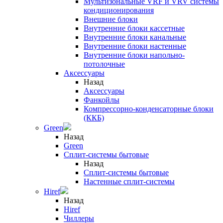
Мультизональные VRF и VRV системы
кондиционирования
Внешние блоки
Внутренние блоки кассетные
Внутренние блоки канальные
Внутренние блоки настенные
Внутренние блоки напольно-
потолочные
Аксессуары
Назад
Аксессуары
Фанкойлы
Компрессорно-конденсаторные блоки
(ККБ)
Green
Назад
Green
Сплит-системы бытовые
Назад
Сплит-системы бытовые
Настенные сплит-системы
Hiref
Назад
Hiref
Чиллеры