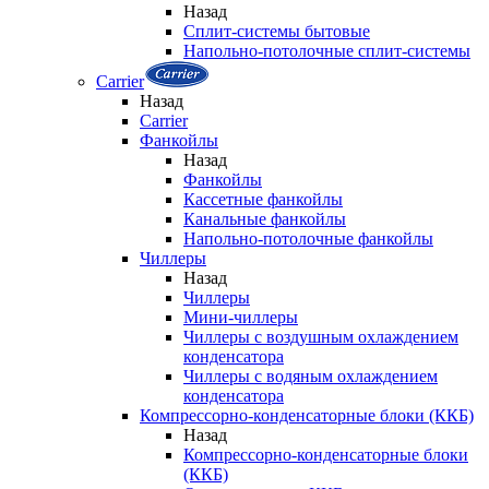
Назад
Сплит-системы бытовые
Напольно-потолочные сплит-системы
Carrier
Назад
Carrier
Фанкойлы
Назад
Фанкойлы
Кассетные фанкойлы
Канальные фанкойлы
Напольно-потолочные фанкойлы
Чиллеры
Назад
Чиллеры
Мини-чиллеры
Чиллеры с воздушным охлаждением
конденсатора
Чиллеры с водяным охлаждением
конденсатора
Компрессорно-конденсаторные блоки (ККБ)
Назад
Компрессорно-конденсаторные блоки
(ККБ)