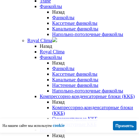
Trane
Фанкойлы
Назад
Фанкойлы
Кассетные фанкойлы
Канальные фанкойлы
Напольно-потолочные фанкойлы
Royal Clima
Назад
Royal Clima
Фанкойлы
Назад
Фанкойлы
Кассетные фанкойлы
Канальные фанкойлы
Настенные фанкойлы
Напольно-потолочные фанкойлы
Компрессорно-конденсаторные блоки (ККБ)
Назад
Компрессорно-конденсаторные блоки
(ККБ)
Одноконтурные ККБ
Двухконтурные ККБ
cookie
Принять
На нашем сайте мы используем
Вентиляция
Назад