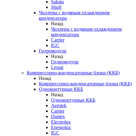
Sakata
Shuft
Чиллеры с водяным охлаждением
конденсатора
Назад
Чиллеры с водяным охлаждением
конденсатора
Carrier
IGC
Гидромодули
Назад
Гидромодули
Lessar
Компрессорно-конденсаторные блоки (ККБ)
Назад
Компрессорно-конденсаторные блоки (ККБ)
Одноконтурные ККБ
Назад
Одноконтурные ККБ
Aerotek
Carrier
Dantex
Electrolux
Energolux
IGC