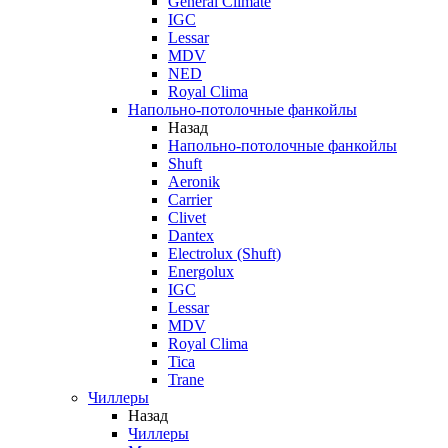
General Climate
IGC
Lessar
MDV
NED
Royal Clima
Напольно-потолочные фанкойлы
Назад
Напольно-потолочные фанкойлы
Shuft
Aeronik
Carrier
Clivet
Dantex
Electrolux (Shuft)
Energolux
IGC
Lessar
MDV
Royal Clima
Tica
Trane
Чиллеры
Назад
Чиллеры