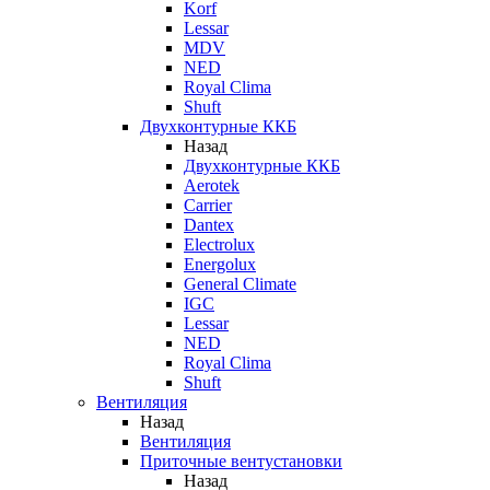
Korf
Lessar
MDV
NED
Royal Clima
Shuft
Двухконтурные ККБ
Назад
Двухконтурные ККБ
Aerotek
Carrier
Dantex
Electrolux
Energolux
General Climate
IGC
Lessar
NED
Royal Clima
Shuft
Вентиляция
Назад
Вентиляция
Приточные вентустановки
Назад