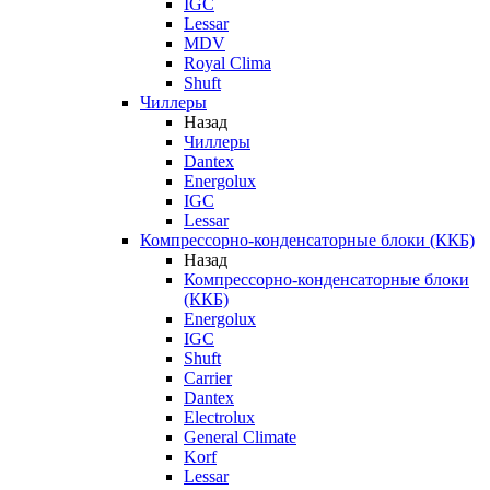
IGC
Lessar
MDV
Royal Clima
Shuft
Чиллеры
Назад
Чиллеры
Dantex
Energolux
IGC
Lessar
Компрессорно-конденсаторные блоки (ККБ)
Назад
Компрессорно-конденсаторные блоки
(ККБ)
Energolux
IGC
Shuft
Carrier
Dantex
Electrolux
General Climate
Korf
Lessar