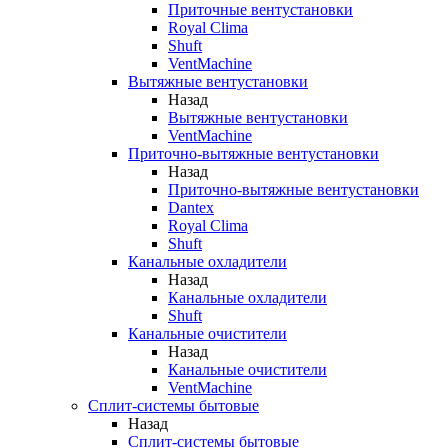
Приточные вентустановки
Royal Clima
Shuft
VentMachine
Вытяжные вентустановки
Назад
Вытяжные вентустановки
VentMachine
Приточно-вытяжные вентустановки
Назад
Приточно-вытяжные вентустановки
Dantex
Royal Clima
Shuft
Канальные охладители
Назад
Канальные охладители
Shuft
Канальные очистители
Назад
Канальные очистители
VentMachine
Сплит-системы бытовые
Назад
Сплит-системы бытовые