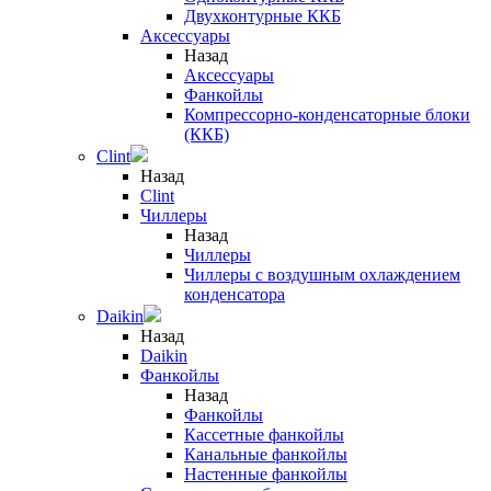
Двухконтурные ККБ
Аксессуары
Назад
Аксессуары
Фанкойлы
Компрессорно-конденсаторные блоки
(ККБ)
Clint
Назад
Clint
Чиллеры
Назад
Чиллеры
Чиллеры с воздушным охлаждением
конденсатора
Daikin
Назад
Daikin
Фанкойлы
Назад
Фанкойлы
Кассетные фанкойлы
Канальные фанкойлы
Настенные фанкойлы