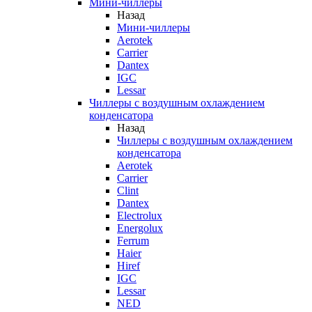
Мини-чиллеры
Назад
Мини-чиллеры
Aerotek
Carrier
Dantex
IGC
Lessar
Чиллеры с воздушным охлаждением
конденсатора
Назад
Чиллеры с воздушным охлаждением
конденсатора
Aerotek
Carrier
Clint
Dantex
Electrolux
Energolux
Ferrum
Haier
Hiref
IGC
Lessar
NED