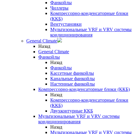
Фанкойлы
Чиллеры
Компрессорно-конденсаторные блоки
(ККБ)
Вентустановки
Мультизональные VRF и VRV системы
кондиционирования
General Climate
Назад
General Climate
Фанкойлы
Назад
Фанкойлы
Кассетные фанкойлы
Канальные фанкойлы
Настенные фанкойлы
Компрессорно-конденсаторные блоки (ККБ)
Назад
Компрессорно-конденсаторные блоки
(ККБ)
Двухконтурные ККБ
Мультизональные VRF и VRV системы
кондиционирования
Назад
Мультизональные VRF и VRV системы