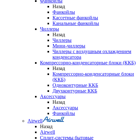
Фанкойлы
Назад
Фанкойлы
Кассетные фанкойлы
Канальные фанкойлы
Чиллеры
Назад
Чиллеры
Мини-чиллеры
Чиллеры с воздушным охлаждением
конденсатора
Компрессорно-конденсаторные блоки (ККБ)
Назад
Компрессорно-конденсаторные блоки
(ККБ)
Одноконтурные ККБ
Двухконтурные ККБ
Аксессуары
Назад
Аксессуары
Фанкойлы
Airwell
Назад
Airwell
Сплит-системы бытовые