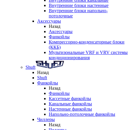
Внутренние блоки канальные
Внутренние блоки настенные
Внутренние блоки напольно-
потолочные
Аксессуары
Назад
Аксессуары
Фанкойлы
Компрессорно-конденсаторные блоки
(ККБ)
Мультизональные VRF и VRV системы
кондиционирования
Shuft
Назад
Shuft
Фанкойлы
Назад
Фанкойлы
Кассетные фанкойлы
Канальные фанкойлы
Настенные фанкойлы
Напольно-потолочные фанкойлы
Чиллеры
Назад
Чиллеры