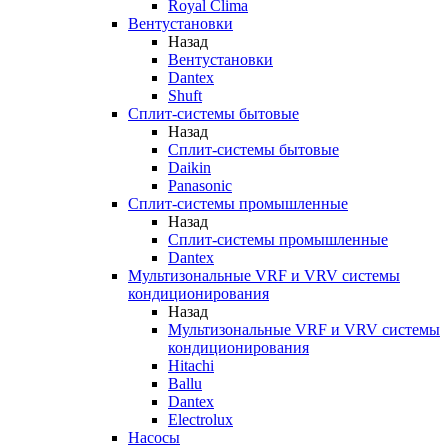
Royal Clima
Вентустановки
Назад
Вентустановки
Dantex
Shuft
Сплит-системы бытовые
Назад
Сплит-системы бытовые
Daikin
Panasonic
Сплит-системы промышленные
Назад
Сплит-системы промышленные
Dantex
Мультизональные VRF и VRV системы
кондиционирования
Назад
Мультизональные VRF и VRV системы
кондиционирования
Hitachi
Ballu
Dantex
Electrolux
Насосы