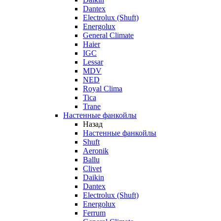
Dantex
Electrolux (Shuft)
Energolux
General Climate
Haier
IGC
Lessar
MDV
NED
Royal Clima
Tica
Trane
Настенные фанкойлы
Назад
Настенные фанкойлы
Shuft
Aeronik
Ballu
Clivet
Daikin
Dantex
Electrolux (Shuft)
Energolux
Ferrum