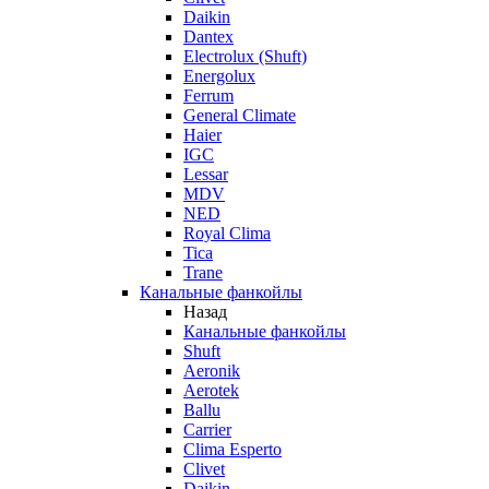
Daikin
Dantex
Electrolux (Shuft)
Energolux
Ferrum
General Climate
Haier
IGC
Lessar
MDV
NED
Royal Clima
Tica
Trane
Канальные фанкойлы
Назад
Канальные фанкойлы
Shuft
Aeronik
Aerotek
Ballu
Carrier
Clima Esperto
Clivet
Daikin