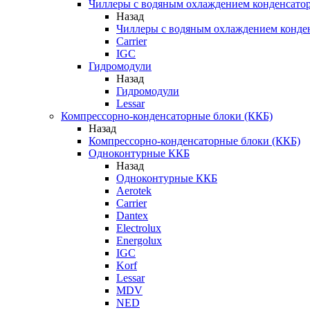
Чиллеры с водяным охлаждением конденсато
Назад
Чиллеры с водяным охлаждением конде
Carrier
IGC
Гидромодули
Назад
Гидромодули
Lessar
Компрессорно-конденсаторные блоки (ККБ)
Назад
Компрессорно-конденсаторные блоки (ККБ)
Одноконтурные ККБ
Назад
Одноконтурные ККБ
Aerotek
Carrier
Dantex
Electrolux
Energolux
IGC
Korf
Lessar
MDV
NED