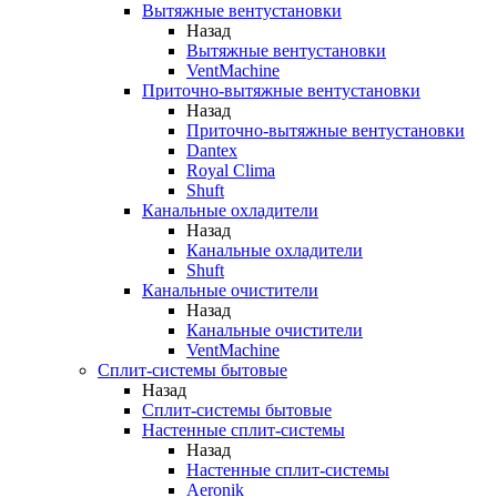
Вытяжные вентустановки
Назад
Вытяжные вентустановки
VentMachine
Приточно-вытяжные вентустановки
Назад
Приточно-вытяжные вентустановки
Dantex
Royal Clima
Shuft
Канальные охладители
Назад
Канальные охладители
Shuft
Канальные очистители
Назад
Канальные очистители
VentMachine
Сплит-системы бытовые
Назад
Сплит-системы бытовые
Настенные сплит-системы
Назад
Настенные сплит-системы
Aeronik