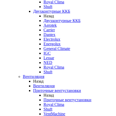
Royal Clima
Shuft
Двухконтурные ККБ
Назад
Двухконтурные ККБ
Aerotek
Carrier
Dantex
Electrolux
Energolux
General Climate
IGC
Lessar
NED
Royal Clima
Shuft
Вентиляция
Назад
Вентиляция
Приточные вентустановки
Назад
Приточные вентустановки
Royal Clima
Shuft
VentMachine