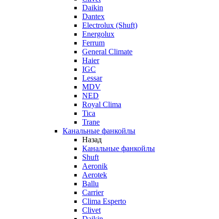
Daikin
Dantex
Electrolux (Shuft)
Energolux
Ferrum
General Climate
Haier
IGC
Lessar
MDV
NED
Royal Clima
Tica
Trane
Канальные фанкойлы
Назад
Канальные фанкойлы
Shuft
Aeronik
Aerotek
Ballu
Carrier
Clima Esperto
Clivet
Daikin