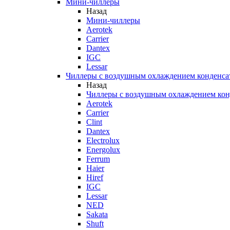
Мини-чиллеры
Назад
Мини-чиллеры
Aerotek
Carrier
Dantex
IGC
Lessar
Чиллеры с воздушным охлаждением конденса
Назад
Чиллеры с воздушным охлаждением кон
Aerotek
Carrier
Clint
Dantex
Electrolux
Energolux
Ferrum
Haier
Hiref
IGC
Lessar
NED
Sakata
Shuft