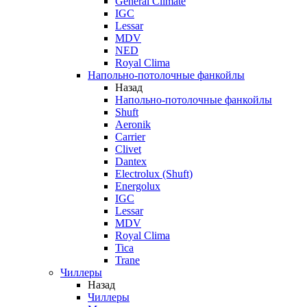
General Climate
IGC
Lessar
MDV
NED
Royal Clima
Напольно-потолочные фанкойлы
Назад
Напольно-потолочные фанкойлы
Shuft
Aeronik
Carrier
Clivet
Dantex
Electrolux (Shuft)
Energolux
IGC
Lessar
MDV
Royal Clima
Tica
Trane
Чиллеры
Назад
Чиллеры