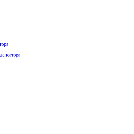
тора
денсатора