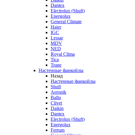
Dantex
Electrolux (Shuft)
Energolux
General Climate
Haier
IGC
Lessar
MDV
NED
Royal Clima
Tica
Trane
Настенные фанкойлы
Назад
Настенные фанкойлы
Shuft
Aeronik
Ballu
Clivet
Daikin
Dantex
Electrolux (Shuft)
Energolux
Ferrum