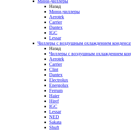
Мини-чиллеры
Назад
Мини-чиллеры
Aerotek
Carrier
Dantex
IGC
Lessar
Чиллеры с воздушным охлаждением конденса
Назад
Чиллеры с воздушным охлаждением кон
Aerotek
Carrier
Clint
Dantex
Electrolux
Energolux
Ferrum
Haier
Hiref
IGC
Lessar
NED
Sakata
Shuft