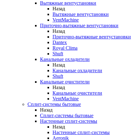
Вытяжные вентустановки
Назад
Вытяжные вентустановки
VentMachine
Приточно-вытяжные вентустановки
Назад
Приточно-вытяжные вентустановки
Dantex
Royal Clima
Shuft
Канальные охладители
Назад
Канальные охладители
Shuft
Канальные очистители
Назад
Канальные очистители
VentMachine
Сплит-системы бытовые
Назад
Сплит-системы бытовые
Настенные сплит-системы
Назад
Настенные сплит-системы
Aeronik