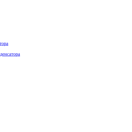
тора
денсатора