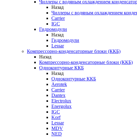
Чиллеры с водяным охлаждением конденсато
Назад
Чиллеры с водяным охлаждением конде
Carrier
IGC
Гидромодули
Назад
Гидромодули
Lessar
Компрессорно-конденсаторные блоки (ККБ)
Назад
Компрессорно-конденсаторные блоки (ККБ)
Одноконтурные ККБ
Назад
Одноконтурные ККБ
Aerotek
Carrier
Dantex
Electrolux
Energolux
IGC
Korf
Lessar
MDV
NED