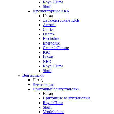
Royal Clima
Shuft
Двухконтурные ККБ
Назад
Двухконтурные ККБ
Aerotek
Carrier
Dantex
Electrolux
Energolux
General Climate
IGC
Lessar
NED
Royal Clima
Shuft
Вентиляция
Назад
Вентиляция
Приточные вентустановки
Назад
Приточные вентустановки
Royal Clima
Shuft
VentMachine