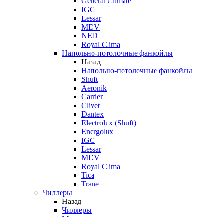
General Climate
IGC
Lessar
MDV
NED
Royal Clima
Напольно-потолочные фанкойлы
Назад
Напольно-потолочные фанкойлы
Shuft
Aeronik
Carrier
Clivet
Dantex
Electrolux (Shuft)
Energolux
IGC
Lessar
MDV
Royal Clima
Tica
Trane
Чиллеры
Назад
Чиллеры