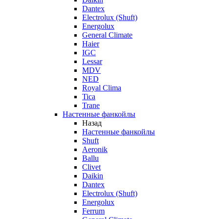
Dantex
Electrolux (Shuft)
Energolux
General Climate
Haier
IGC
Lessar
MDV
NED
Royal Clima
Tica
Trane
Настенные фанкойлы
Назад
Настенные фанкойлы
Shuft
Aeronik
Ballu
Clivet
Daikin
Dantex
Electrolux (Shuft)
Energolux
Ferrum