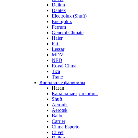
Daikin
Dantex
Electrolux (Shuft)
Energolux
Ferrum
General Climate
Haier
IGC
Lessar
MDV
NED
Royal Clima
Tica
Trane
Канальные фанкойлы
Назад
Канальные фанкойлы
Shuft
Aeronik
Aerotek
Ballu
Carrier
Clima Esperto
Clivet
Daikin