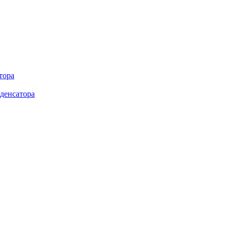
тора
денсатора