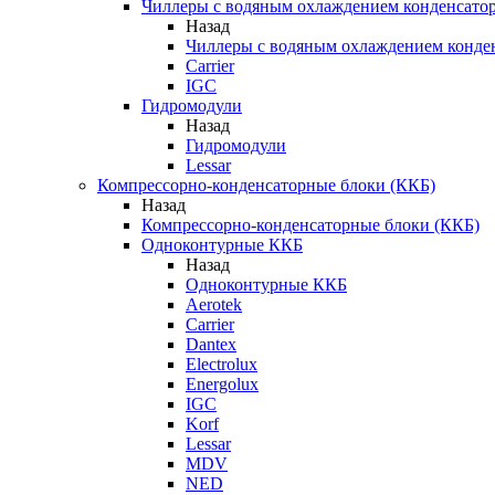
Чиллеры с водяным охлаждением конденсато
Назад
Чиллеры с водяным охлаждением конде
Carrier
IGC
Гидромодули
Назад
Гидромодули
Lessar
Компрессорно-конденсаторные блоки (ККБ)
Назад
Компрессорно-конденсаторные блоки (ККБ)
Одноконтурные ККБ
Назад
Одноконтурные ККБ
Aerotek
Carrier
Dantex
Electrolux
Energolux
IGC
Korf
Lessar
MDV
NED