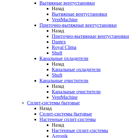
Вытяжные вентустановки
Назад
Вытяжные вентустановки
VentMachine
Приточно-вытяжные вентустановки
Назад
Приточно-вытяжные вентустановки
Dantex
Royal Clima
Shuft
Канальные охладители
Назад
Канальные охладители
Shuft
Канальные очистители
Назад
Канальные очистители
VentMachine
Сплит-системы бытовые
Назад
Сплит-системы бытовые
Настенные сплит-системы
Назад
Настенные сплит-системы
Aeronik