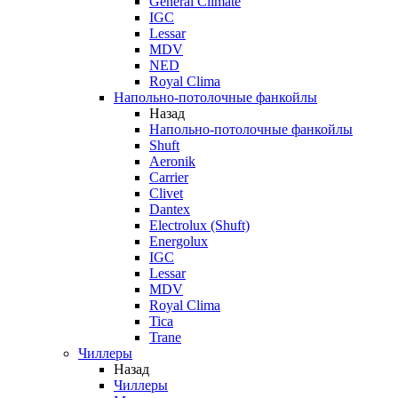
General Climate
IGC
Lessar
MDV
NED
Royal Clima
Напольно-потолочные фанкойлы
Назад
Напольно-потолочные фанкойлы
Shuft
Aeronik
Carrier
Clivet
Dantex
Electrolux (Shuft)
Energolux
IGC
Lessar
MDV
Royal Clima
Tica
Trane
Чиллеры
Назад
Чиллеры