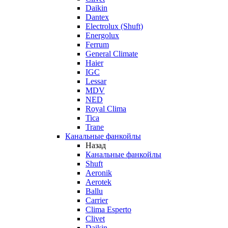
Daikin
Dantex
Electrolux (Shuft)
Energolux
Ferrum
General Climate
Haier
IGC
Lessar
MDV
NED
Royal Clima
Tica
Trane
Канальные фанкойлы
Назад
Канальные фанкойлы
Shuft
Aeronik
Aerotek
Ballu
Carrier
Clima Esperto
Clivet
Daikin