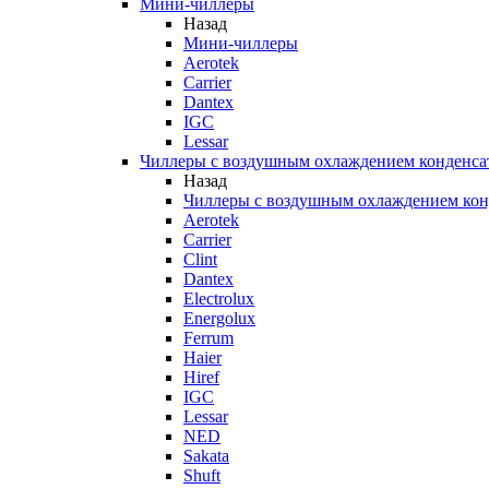
Мини-чиллеры
Назад
Мини-чиллеры
Aerotek
Carrier
Dantex
IGC
Lessar
Чиллеры с воздушным охлаждением конденса
Назад
Чиллеры с воздушным охлаждением кон
Aerotek
Carrier
Clint
Dantex
Electrolux
Energolux
Ferrum
Haier
Hiref
IGC
Lessar
NED
Sakata
Shuft