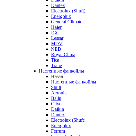
Dantex
Electrolux (Shuft)
Energolux
General Climate
Haier
IGC
Lessar
MDV
NED
Royal Clima
Tica
Trane
Настенные фанкойлы
Назад
Настенные фанкойлы
Shuft
Aeronik
Ballu
Clivet
Daikin
Dantex
Electrolux (Shuft)
Energolux
Ferrum