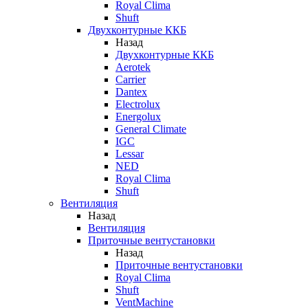
Royal Clima
Shuft
Двухконтурные ККБ
Назад
Двухконтурные ККБ
Aerotek
Carrier
Dantex
Electrolux
Energolux
General Climate
IGC
Lessar
NED
Royal Clima
Shuft
Вентиляция
Назад
Вентиляция
Приточные вентустановки
Назад
Приточные вентустановки
Royal Clima
Shuft
VentMachine