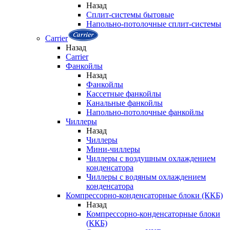
Назад
Сплит-системы бытовые
Напольно-потолочные сплит-системы
Carrier
Назад
Carrier
Фанкойлы
Назад
Фанкойлы
Кассетные фанкойлы
Канальные фанкойлы
Напольно-потолочные фанкойлы
Чиллеры
Назад
Чиллеры
Мини-чиллеры
Чиллеры с воздушным охлаждением
конденсатора
Чиллеры с водяным охлаждением
конденсатора
Компрессорно-конденсаторные блоки (ККБ)
Назад
Компрессорно-конденсаторные блоки
(ККБ)