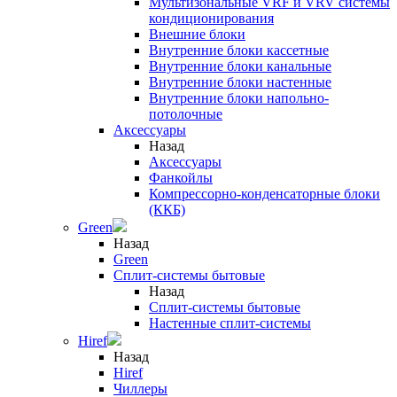
Мультизональные VRF и VRV системы
кондиционирования
Внешние блоки
Внутренние блоки кассетные
Внутренние блоки канальные
Внутренние блоки настенные
Внутренние блоки напольно-
потолочные
Аксессуары
Назад
Аксессуары
Фанкойлы
Компрессорно-конденсаторные блоки
(ККБ)
Green
Назад
Green
Сплит-системы бытовые
Назад
Сплит-системы бытовые
Настенные сплит-системы
Hiref
Назад
Hiref
Чиллеры