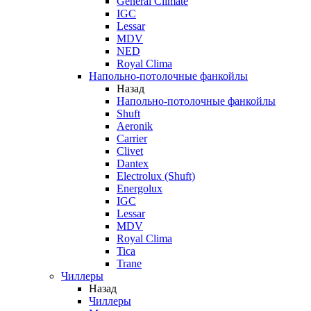
General Climate
IGC
Lessar
MDV
NED
Royal Clima
Напольно-потолочные фанкойлы
Назад
Напольно-потолочные фанкойлы
Shuft
Aeronik
Carrier
Clivet
Dantex
Electrolux (Shuft)
Energolux
IGC
Lessar
MDV
Royal Clima
Tica
Trane
Чиллеры
Назад
Чиллеры