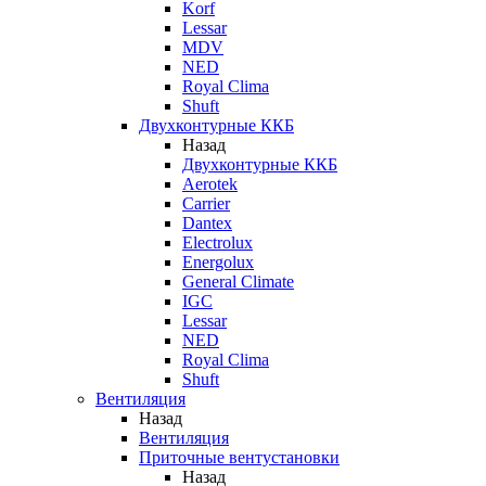
Korf
Lessar
MDV
NED
Royal Clima
Shuft
Двухконтурные ККБ
Назад
Двухконтурные ККБ
Aerotek
Carrier
Dantex
Electrolux
Energolux
General Climate
IGC
Lessar
NED
Royal Clima
Shuft
Вентиляция
Назад
Вентиляция
Приточные вентустановки
Назад