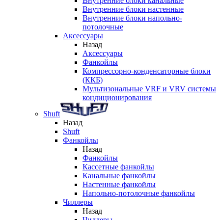
Внутренние блоки канальные
Внутренние блоки настенные
Внутренние блоки напольно-
потолочные
Аксессуары
Назад
Аксессуары
Фанкойлы
Компрессорно-конденсаторные блоки
(ККБ)
Мультизональные VRF и VRV системы
кондиционирования
Shuft
Назад
Shuft
Фанкойлы
Назад
Фанкойлы
Кассетные фанкойлы
Канальные фанкойлы
Настенные фанкойлы
Напольно-потолочные фанкойлы
Чиллеры
Назад
Чиллеры