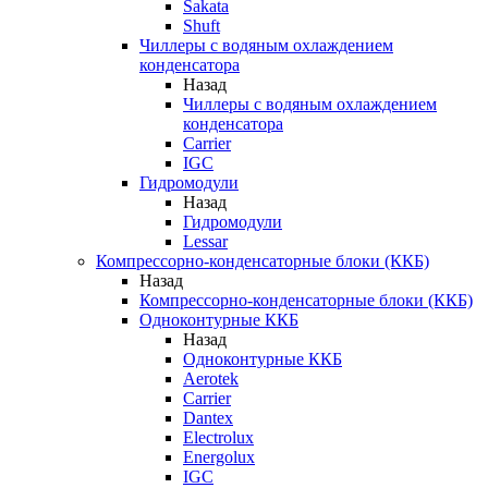
Sakata
Shuft
Чиллеры с водяным охлаждением
конденсатора
Назад
Чиллеры с водяным охлаждением
конденсатора
Carrier
IGC
Гидромодули
Назад
Гидромодули
Lessar
Компрессорно-конденсаторные блоки (ККБ)
Назад
Компрессорно-конденсаторные блоки (ККБ)
Одноконтурные ККБ
Назад
Одноконтурные ККБ
Aerotek
Carrier
Dantex
Electrolux
Energolux
IGC