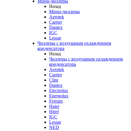
Мини-чиллеры
Назад
Мини-чиллеры
Aerotek
Carrier
Dantex
IGC
Lessar
Чиллеры с воздушным охлаждением
конденсатора
Назад
Чиллеры с воздушным охлаждением
конденсатора
Aerotek
Carrier
Clint
Dantex
Electrolux
Energolux
Ferrum
Haier
Hiref
IGC
Lessar
NED