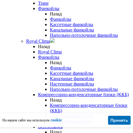
Trane
Фанкойлы
Назад
Фанкойлы
Кассетные фанкойлы
Канальные фанкойлы
Напольно-потолочные фанкойлы
Royal Clima
Назад
Royal Clima
Фанкойлы
Назад
Фанкойлы
Кассетные фанкойлы
Канальные фанкойлы
Настенные фанкойлы
Напольно-потолочные фанкойлы
Компрессорно-конденсаторные блоки (ККБ)
Назад
Компрессорно-конденсаторные блоки
(ККБ)
Одноконтурные ККБ
cookie
Принять
На нашем сайте мы используем
Двухконтурные ККБ
Вентиляция
Назад