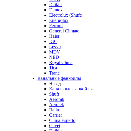
Daikin
Dantex
Electrolux (Shuft)
Energolux
Ferrum
General Climate
Haier
IGC
Lessar
MDV
NED
Royal Clima
Tica
Trane
Канальные фанкойлы
Назад
Канальные фанкойлы
Shuft
Aeronik
Aerotek
Ballu
Carrier
Clima Esperto
Clivet
Daikin