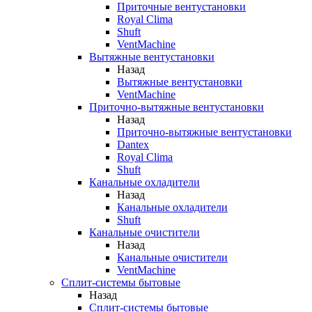
Приточные вентустановки
Royal Clima
Shuft
VentMachine
Вытяжные вентустановки
Назад
Вытяжные вентустановки
VentMachine
Приточно-вытяжные вентустановки
Назад
Приточно-вытяжные вентустановки
Dantex
Royal Clima
Shuft
Канальные охладители
Назад
Канальные охладители
Shuft
Канальные очистители
Назад
Канальные очистители
VentMachine
Сплит-системы бытовые
Назад
Сплит-системы бытовые