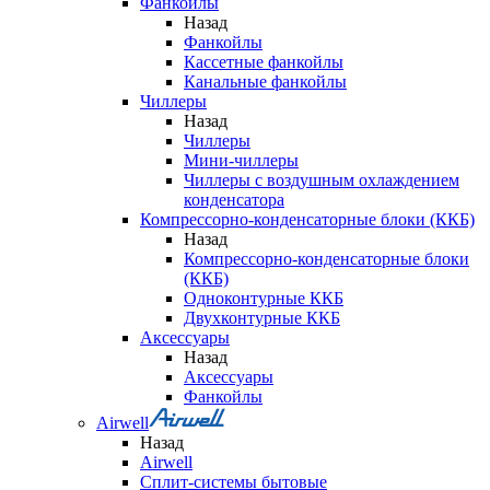
Фанкойлы
Назад
Фанкойлы
Кассетные фанкойлы
Канальные фанкойлы
Чиллеры
Назад
Чиллеры
Мини-чиллеры
Чиллеры с воздушным охлаждением
конденсатора
Компрессорно-конденсаторные блоки (ККБ)
Назад
Компрессорно-конденсаторные блоки
(ККБ)
Одноконтурные ККБ
Двухконтурные ККБ
Аксессуары
Назад
Аксессуары
Фанкойлы
Airwell
Назад
Airwell
Сплит-системы бытовые