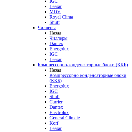
IGC
Lessar
MDV
Royal Clima
Shuft
Чиллеры
Назад
Чиллеры
Dantex
Energolux
IGC
Lessar
Компрессорно-конденсаторные блоки (ККБ)
Назад
Компрессорно-конденсаторные блоки
(ККБ)
Energolux
IGC
Shuft
Carrier
Dantex
Electrolux
General Climate
Korf
Lessar