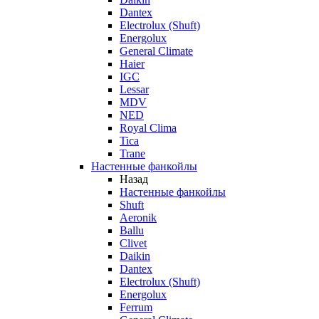
Dantex
Electrolux (Shuft)
Energolux
General Climate
Haier
IGC
Lessar
MDV
NED
Royal Clima
Tica
Trane
Настенные фанкойлы
Назад
Настенные фанкойлы
Shuft
Aeronik
Ballu
Clivet
Daikin
Dantex
Electrolux (Shuft)
Energolux
Ferrum