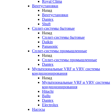
Royal Clima
Вентустановки
Назад
Вентустановки
Dantex
Shuft
Сплит-системы бытовые
Назад
Сплит-системы бытовые
Daikin
Panasonic
Сплит-системы промышленные
Назад
Сплит-системы промышленные
Dantex
Мультизональные VRF и VRV системы
кондиционирования
Назад
Мультизональные VRF и VRV системы
кондиционирования
Hitachi
Ballu
Dantex
Electrolux
Насосы