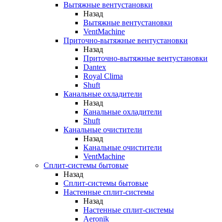
Вытяжные вентустановки
Назад
Вытяжные вентустановки
VentMachine
Приточно-вытяжные вентустановки
Назад
Приточно-вытяжные вентустановки
Dantex
Royal Clima
Shuft
Канальные охладители
Назад
Канальные охладители
Shuft
Канальные очистители
Назад
Канальные очистители
VentMachine
Сплит-системы бытовые
Назад
Сплит-системы бытовые
Настенные сплит-системы
Назад
Настенные сплит-системы
Aeronik