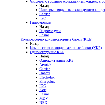
Чиллеры с водяным охлаждением конденсато
Назад
Чиллеры с водяным охлаждением конде
Carrier
IGC
Гидромодули
Назад
Гидромодули
Lessar
Компрессорно-конденсаторные блоки (ККБ)
Назад
Компрессорно-конденсаторные блоки (ККБ)
Одноконтурные ККБ
Назад
Одноконтурные ККБ
Aerotek
Carrier
Dantex
Electrolux
Energolux
IGC
Korf
Lessar
MDV
NED