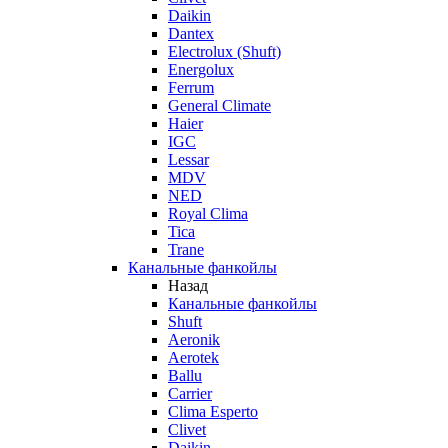
Daikin
Dantex
Electrolux (Shuft)
Energolux
Ferrum
General Climate
Haier
IGC
Lessar
MDV
NED
Royal Clima
Tica
Trane
Канальные фанкойлы
Назад
Канальные фанкойлы
Shuft
Aeronik
Aerotek
Ballu
Carrier
Clima Esperto
Clivet
Daikin