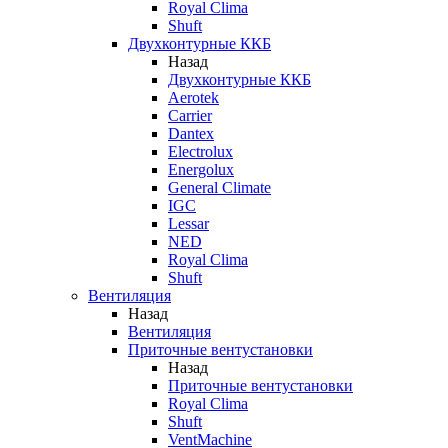
Royal Clima
Shuft
Двухконтурные ККБ
Назад
Двухконтурные ККБ
Aerotek
Carrier
Dantex
Electrolux
Energolux
General Climate
IGC
Lessar
NED
Royal Clima
Shuft
Вентиляция
Назад
Вентиляция
Приточные вентустановки
Назад
Приточные вентустановки
Royal Clima
Shuft
VentMachine