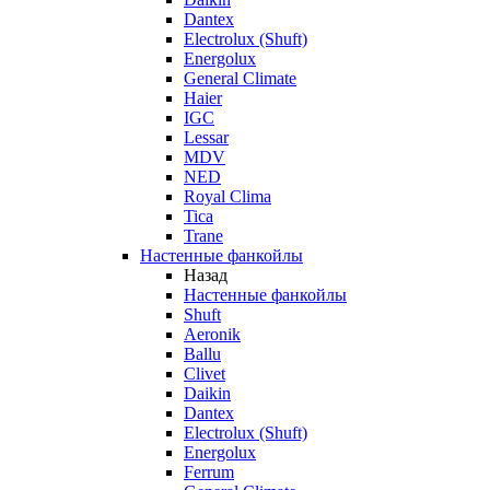
Dantex
Electrolux (Shuft)
Energolux
General Climate
Haier
IGC
Lessar
MDV
NED
Royal Clima
Tica
Trane
Настенные фанкойлы
Назад
Настенные фанкойлы
Shuft
Aeronik
Ballu
Clivet
Daikin
Dantex
Electrolux (Shuft)
Energolux
Ferrum