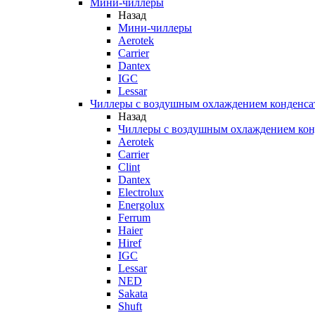
Мини-чиллеры
Назад
Мини-чиллеры
Aerotek
Carrier
Dantex
IGC
Lessar
Чиллеры с воздушным охлаждением конденса
Назад
Чиллеры с воздушным охлаждением кон
Aerotek
Carrier
Clint
Dantex
Electrolux
Energolux
Ferrum
Haier
Hiref
IGC
Lessar
NED
Sakata
Shuft