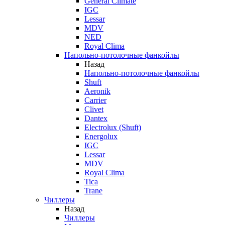
General Climate
IGC
Lessar
MDV
NED
Royal Clima
Напольно-потолочные фанкойлы
Назад
Напольно-потолочные фанкойлы
Shuft
Aeronik
Carrier
Clivet
Dantex
Electrolux (Shuft)
Energolux
IGC
Lessar
MDV
Royal Clima
Tica
Trane
Чиллеры
Назад
Чиллеры