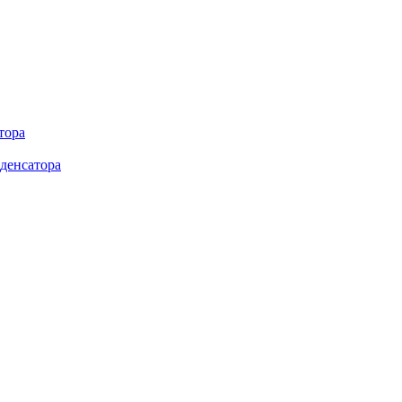
тора
денсатора