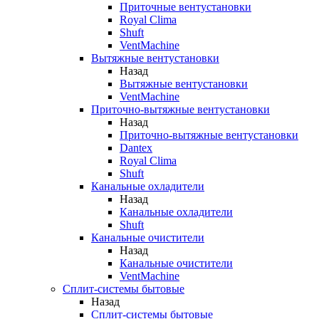
Приточные вентустановки
Royal Clima
Shuft
VentMachine
Вытяжные вентустановки
Назад
Вытяжные вентустановки
VentMachine
Приточно-вытяжные вентустановки
Назад
Приточно-вытяжные вентустановки
Dantex
Royal Clima
Shuft
Канальные охладители
Назад
Канальные охладители
Shuft
Канальные очистители
Назад
Канальные очистители
VentMachine
Сплит-системы бытовые
Назад
Сплит-системы бытовые