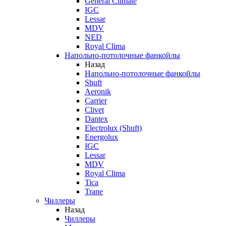
General Climate
IGC
Lessar
MDV
NED
Royal Clima
Напольно-потолочные фанкойлы
Назад
Напольно-потолочные фанкойлы
Shuft
Aeronik
Carrier
Clivet
Dantex
Electrolux (Shuft)
Energolux
IGC
Lessar
MDV
Royal Clima
Tica
Trane
Чиллеры
Назад
Чиллеры