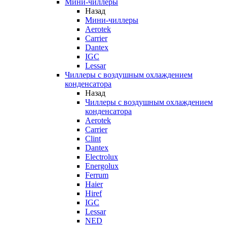
Мини-чиллеры
Назад
Мини-чиллеры
Aerotek
Carrier
Dantex
IGC
Lessar
Чиллеры с воздушным охлаждением
конденсатора
Назад
Чиллеры с воздушным охлаждением
конденсатора
Aerotek
Carrier
Clint
Dantex
Electrolux
Energolux
Ferrum
Haier
Hiref
IGC
Lessar
NED