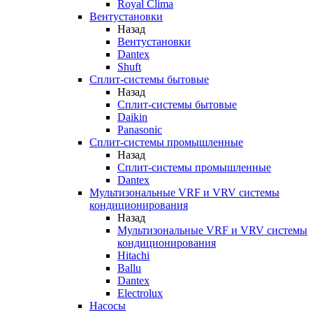
Royal Clima
Вентустановки
Назад
Вентустановки
Dantex
Shuft
Сплит-системы бытовые
Назад
Сплит-системы бытовые
Daikin
Panasonic
Сплит-системы промышленные
Назад
Сплит-системы промышленные
Dantex
Мультизональные VRF и VRV системы
кондиционирования
Назад
Мультизональные VRF и VRV системы
кондиционирования
Hitachi
Ballu
Dantex
Electrolux
Насосы