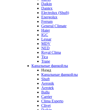
Daikin
Dantex
Electrolux (Shuft)
Energolux
Ferrum
General Climate
Haier
IGC
Lessar
MDV
NED
Royal Clima
Tica
Trane
Канальные фанкойлы
Назад
Канальные фанкойлы
Shuft
Aeronik
Aerotek
Ballu
Carrier
Clima Esperto
Clivet
Daikin