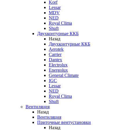
Korf
Lessar
MDV
NED
Royal Clima
Shuft
Двухконтурные ККБ
Назад
Двухконтурные ККБ
Aerotek
Carrier
Dantex
Electrolux
Energolux
General Climate
IGC
Lessar
NED
Royal Clima
Shuft
Вентиляция
Назад
Вентиляция
Приточные вентустановки
Назад