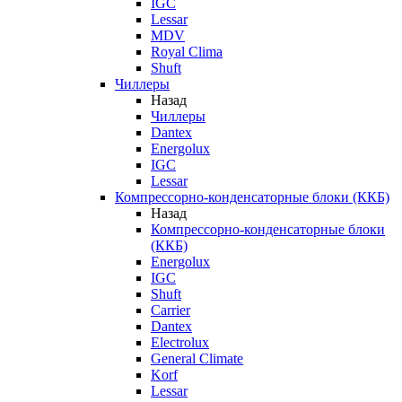
IGC
Lessar
MDV
Royal Clima
Shuft
Чиллеры
Назад
Чиллеры
Dantex
Energolux
IGC
Lessar
Компрессорно-конденсаторные блоки (ККБ)
Назад
Компрессорно-конденсаторные блоки
(ККБ)
Energolux
IGC
Shuft
Carrier
Dantex
Electrolux
General Climate
Korf
Lessar