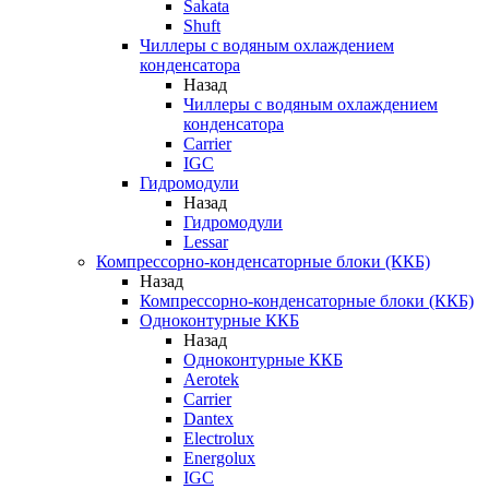
Sakata
Shuft
Чиллеры с водяным охлаждением
конденсатора
Назад
Чиллеры с водяным охлаждением
конденсатора
Carrier
IGC
Гидромодули
Назад
Гидромодули
Lessar
Компрессорно-конденсаторные блоки (ККБ)
Назад
Компрессорно-конденсаторные блоки (ККБ)
Одноконтурные ККБ
Назад
Одноконтурные ККБ
Aerotek
Carrier
Dantex
Electrolux
Energolux
IGC