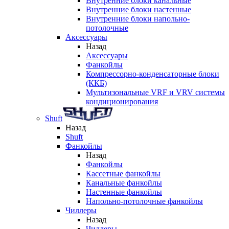
Внутренние блоки канальные
Внутренние блоки настенные
Внутренние блоки напольно-
потолочные
Аксессуары
Назад
Аксессуары
Фанкойлы
Компрессорно-конденсаторные блоки
(ККБ)
Мультизональные VRF и VRV системы
кондиционирования
Shuft
Назад
Shuft
Фанкойлы
Назад
Фанкойлы
Кассетные фанкойлы
Канальные фанкойлы
Настенные фанкойлы
Напольно-потолочные фанкойлы
Чиллеры
Назад
Чиллеры