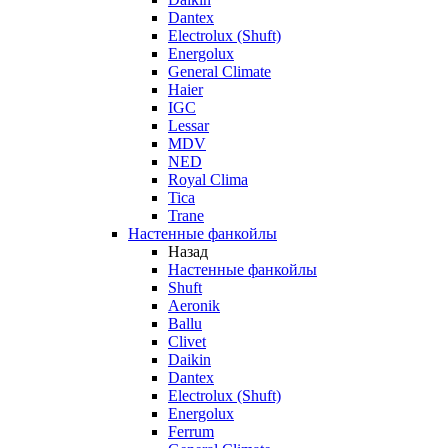
Dantex
Electrolux (Shuft)
Energolux
General Climate
Haier
IGC
Lessar
MDV
NED
Royal Clima
Tica
Trane
Настенные фанкойлы
Назад
Настенные фанкойлы
Shuft
Aeronik
Ballu
Clivet
Daikin
Dantex
Electrolux (Shuft)
Energolux
Ferrum