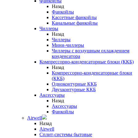
Фанкойлы
Назад
Фанкойлы
Кассетные фанкойлы
Канальные фанкойлы
Чиллеры
Назад
Чиллеры
Мини-чиллеры
Чиллеры с воздушным охлаждением
конденсатора
Компрессорно-конденсаторные блоки (ККБ)
Назад
Компрессорно-конденсаторные блоки
(ККБ)
Одноконтурные ККБ
Двухконтурные ККБ
Аксессуары
Назад
Аксессуары
Фанкойлы
Airwell
Назад
Airwell
Сплит-системы бытовые