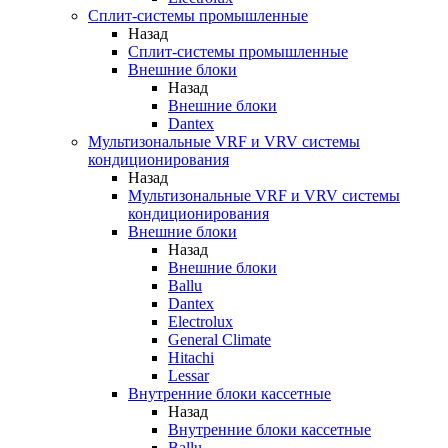
Сплит-системы промышленные
Назад
Сплит-системы промышленные
Внешние блоки
Назад
Внешние блоки
Dantex
Мультизональные VRF и VRV системы
кондиционирования
Назад
Мультизональные VRF и VRV системы
кондиционирования
Внешние блоки
Назад
Внешние блоки
Ballu
Dantex
Electrolux
General Climate
Hitachi
Lessar
Внутренние блоки кассетные
Назад
Внутренние блоки кассетные
Ballu