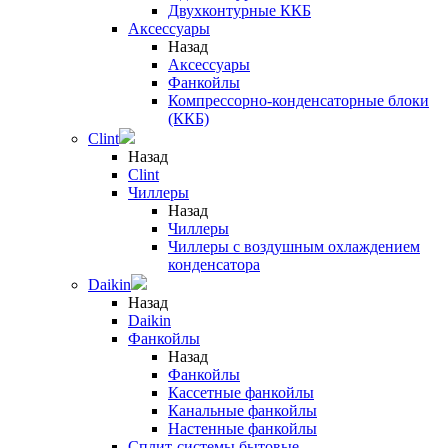
Двухконтурные ККБ
Аксессуары
Назад
Аксессуары
Фанкойлы
Компрессорно-конденсаторные блоки
(ККБ)
Clint
Назад
Clint
Чиллеры
Назад
Чиллеры
Чиллеры с воздушным охлаждением
конденсатора
Daikin
Назад
Daikin
Фанкойлы
Назад
Фанкойлы
Кассетные фанкойлы
Канальные фанкойлы
Настенные фанкойлы
Сплит-системы бытовые