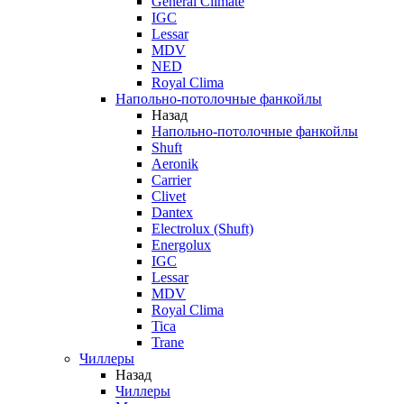
General Climate
IGC
Lessar
MDV
NED
Royal Clima
Напольно-потолочные фанкойлы
Назад
Напольно-потолочные фанкойлы
Shuft
Aeronik
Carrier
Clivet
Dantex
Electrolux (Shuft)
Energolux
IGC
Lessar
MDV
Royal Clima
Tica
Trane
Чиллеры
Назад
Чиллеры