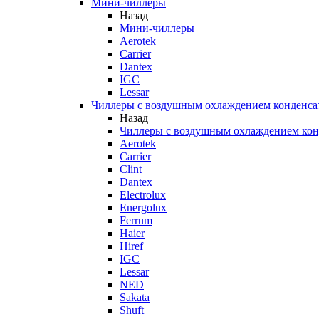
Мини-чиллеры
Назад
Мини-чиллеры
Aerotek
Carrier
Dantex
IGC
Lessar
Чиллеры с воздушным охлаждением конденса
Назад
Чиллеры с воздушным охлаждением кон
Aerotek
Carrier
Clint
Dantex
Electrolux
Energolux
Ferrum
Haier
Hiref
IGC
Lessar
NED
Sakata
Shuft