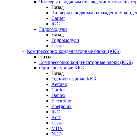
Чиллеры с водяным охлаждением конденсато
Назад
Чиллеры с водяным охлаждением конде
Carrier
IGC
Гидромодули
Назад
Гидромодули
Lessar
Компрессорно-конденсаторные блоки (ККБ)
Назад
Компрессорно-конденсаторные блоки (ККБ)
Одноконтурные ККБ
Назад
Одноконтурные ККБ
Aerotek
Carrier
Dantex
Electrolux
Energolux
IGC
Korf
Lessar
MDV
NED