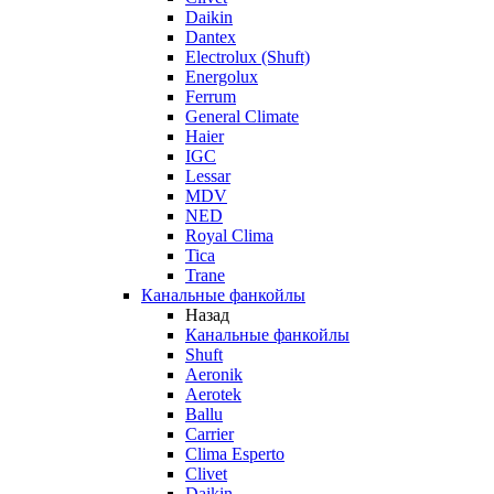
Daikin
Dantex
Electrolux (Shuft)
Energolux
Ferrum
General Climate
Haier
IGC
Lessar
MDV
NED
Royal Clima
Tica
Trane
Канальные фанкойлы
Назад
Канальные фанкойлы
Shuft
Aeronik
Aerotek
Ballu
Carrier
Clima Esperto
Clivet
Daikin