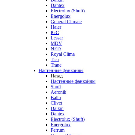
Dantex
Electrolux (Shuft)
Energolux
General Climate
Haier
IGC
Lessar
MDV
NED
Royal Clima
Tica
Trane
Настенные фанкойлы
Назад
Настенные фанкойлы
Shuft
Aeronik
Ballu
Clivet
Daikin
Dantex
Electrolux (Shuft)
Energolux
Ferrum