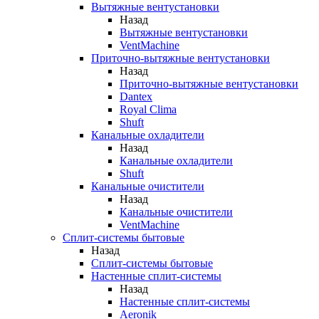
Вытяжные вентустановки
Назад
Вытяжные вентустановки
VentMachine
Приточно-вытяжные вентустановки
Назад
Приточно-вытяжные вентустановки
Dantex
Royal Clima
Shuft
Канальные охладители
Назад
Канальные охладители
Shuft
Канальные очистители
Назад
Канальные очистители
VentMachine
Сплит-системы бытовые
Назад
Сплит-системы бытовые
Настенные сплит-системы
Назад
Настенные сплит-системы
Aeronik