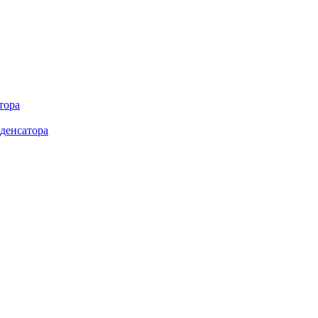
тора
денсатора