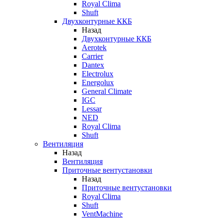
Royal Clima
Shuft
Двухконтурные ККБ
Назад
Двухконтурные ККБ
Aerotek
Carrier
Dantex
Electrolux
Energolux
General Climate
IGC
Lessar
NED
Royal Clima
Shuft
Вентиляция
Назад
Вентиляция
Приточные вентустановки
Назад
Приточные вентустановки
Royal Clima
Shuft
VentMachine