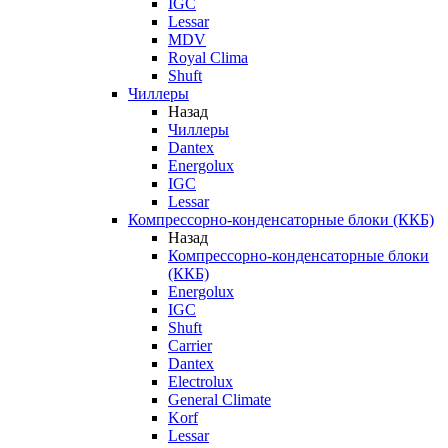
IGC
Lessar
MDV
Royal Clima
Shuft
Чиллеры
Назад
Чиллеры
Dantex
Energolux
IGC
Lessar
Компрессорно-конденсаторные блоки (ККБ)
Назад
Компрессорно-конденсаторные блоки
(ККБ)
Energolux
IGC
Shuft
Carrier
Dantex
Electrolux
General Climate
Korf
Lessar