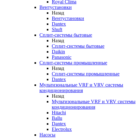
Royal Clima
Вентустановки
Назад
Вентустановки
Dantex
Shuft
Сплит-системы бытовые
Назад
Сплит-системы бытовые
Daikin
Panasonic
Сплит-системы промышленные
Назад
Сплит-системы промышленные
Dantex
Мультизональные VRF и VRV системы
кондиционирования
Назад
Мультизональные VRF и VRV системы
кондиционирования
Hitachi
Ballu
Dantex
Electrolux
Насосы