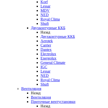
Korf
Lessar
MDV
NED
Royal Clima
Shuft
Двухконтурные ККБ
Назад
Двухконтурные ККБ
Aerotek
Carrier
Dantex
Electrolux
Energolux
General Climate
IGC
Lessar
NED
Royal Clima
Shuft
Вентиляция
Назад
Вентиляция
Приточные вентустановки
Назад