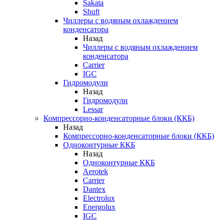
Sakata
Shuft
Чиллеры с водяным охлаждением
конденсатора
Назад
Чиллеры с водяным охлаждением
конденсатора
Carrier
IGC
Гидромодули
Назад
Гидромодули
Lessar
Компрессорно-конденсаторные блоки (ККБ)
Назад
Компрессорно-конденсаторные блоки (ККБ)
Одноконтурные ККБ
Назад
Одноконтурные ККБ
Aerotek
Carrier
Dantex
Electrolux
Energolux
IGC