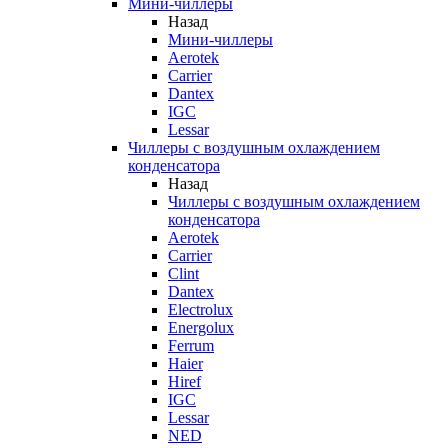
Мини-чиллеры
Назад
Мини-чиллеры
Aerotek
Carrier
Dantex
IGC
Lessar
Чиллеры с воздушным охлаждением
конденсатора
Назад
Чиллеры с воздушным охлаждением
конденсатора
Aerotek
Carrier
Clint
Dantex
Electrolux
Energolux
Ferrum
Haier
Hiref
IGC
Lessar
NED