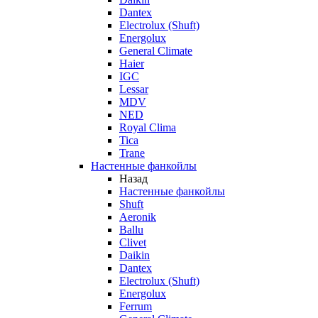
Dantex
Electrolux (Shuft)
Energolux
General Climate
Haier
IGC
Lessar
MDV
NED
Royal Clima
Tica
Trane
Настенные фанкойлы
Назад
Настенные фанкойлы
Shuft
Aeronik
Ballu
Clivet
Daikin
Dantex
Electrolux (Shuft)
Energolux
Ferrum