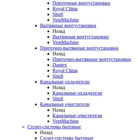
Приточные вентустановки
Royal Clima
Shuft
VentMachine
Вытяжные вентустановки
Назад
Вытяжные вентустановки
VentMachine
Приточно-вытяжные вентустановки
Назад
Приточно-вытяжные вентустановки
Dantex
Royal Clima
Shuft
Канальные охладители
Назад
Канальные охладители
Shuft
Канальные очистители
Назад
Канальные очистители
VentMachine
Сплит-системы бытовые
Назад
Сплит-системы бытовые