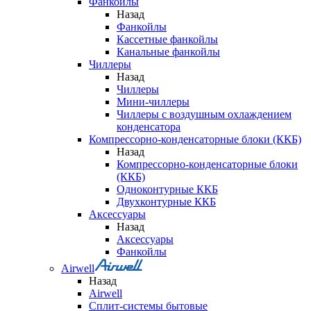
Фанкойлы
Назад
Фанкойлы
Кассетные фанкойлы
Канальные фанкойлы
Чиллеры
Назад
Чиллеры
Мини-чиллеры
Чиллеры с воздушным охлаждением
конденсатора
Компрессорно-конденсаторные блоки (ККБ)
Назад
Компрессорно-конденсаторные блоки
(ККБ)
Одноконтурные ККБ
Двухконтурные ККБ
Аксессуары
Назад
Аксессуары
Фанкойлы
Airwell
Назад
Airwell
Сплит-системы бытовые