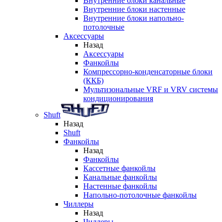
Внутренние блоки канальные
Внутренние блоки настенные
Внутренние блоки напольно-
потолочные
Аксессуары
Назад
Аксессуары
Фанкойлы
Компрессорно-конденсаторные блоки
(ККБ)
Мультизональные VRF и VRV системы
кондиционирования
Shuft
Назад
Shuft
Фанкойлы
Назад
Фанкойлы
Кассетные фанкойлы
Канальные фанкойлы
Настенные фанкойлы
Напольно-потолочные фанкойлы
Чиллеры
Назад
Чиллеры