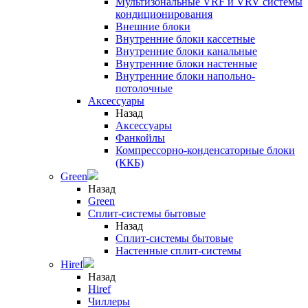
Мультизональные VRF и VRV системы
кондиционирования
Внешние блоки
Внутренние блоки кассетные
Внутренние блоки канальные
Внутренние блоки настенные
Внутренние блоки напольно-
потолочные
Аксессуары
Назад
Аксессуары
Фанкойлы
Компрессорно-конденсаторные блоки
(ККБ)
Green
Назад
Green
Сплит-системы бытовые
Назад
Сплит-системы бытовые
Настенные сплит-системы
Hiref
Назад
Hiref
Чиллеры