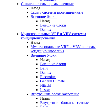
Сплит-системы промышленные
Назад
Сплит-системы промышленные
Внешние блоки
Назад
Внешние блоки
Dantex
Мультизональные VRF и VRV системы
кондиционирования
Назад
Мультизональные VRF и VRV системы
кондиционирования
Внешние блоки
Назад
Внешние блоки
Ballu
Dantex
Electrolux
General Climate
Hitachi
Lessar
Внутренние блоки кассетные
Назад
Внутренние блоки кассетные
Ballu