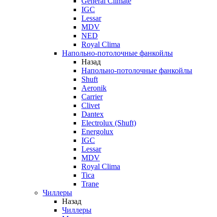
General Climate
IGC
Lessar
MDV
NED
Royal Clima
Напольно-потолочные фанкойлы
Назад
Напольно-потолочные фанкойлы
Shuft
Aeronik
Carrier
Clivet
Dantex
Electrolux (Shuft)
Energolux
IGC
Lessar
MDV
Royal Clima
Tica
Trane
Чиллеры
Назад
Чиллеры