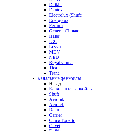
Daikin
Dantex
Electrolux (Shuft)
Energolux
Ferrum
General Climate
Haier
IGC
Lessar
MDV
NED
Royal Clima
Tica
Trane
Канальные фанкойлы
Назад
Канальные фанкойлы
Shuft
Aeronik
Aerotek
Ballu
Carrier
Clima Esperto
Clivet
Daikin