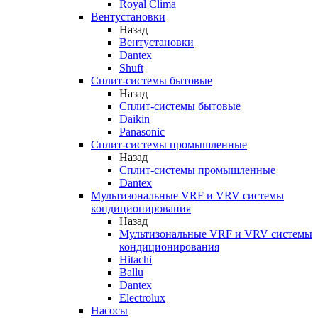
Royal Clima
Вентустановки
Назад
Вентустановки
Dantex
Shuft
Сплит-системы бытовые
Назад
Сплит-системы бытовые
Daikin
Panasonic
Сплит-системы промышленные
Назад
Сплит-системы промышленные
Dantex
Мультизональные VRF и VRV системы
кондиционирования
Назад
Мультизональные VRF и VRV системы
кондиционирования
Hitachi
Ballu
Dantex
Electrolux
Насосы