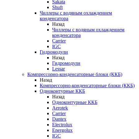
Sakata
Shuft
Чиллеры с водяным охлаждением
конденсатора
Назад
Чиллеры с водяным охлаждением
конденсатора
Carrier
IGC
Гидромодули
Назад
Гидромодули
Lessar
Компрессорно-конденсаторные блоки (ККБ)
Назад
Компрессорно-конденсаторные блоки (ККБ)
Одноконтурные ККБ
Назад
Одноконтурные ККБ
Aerotek
Carrier
Dantex
Electrolux
Energolux
IGC