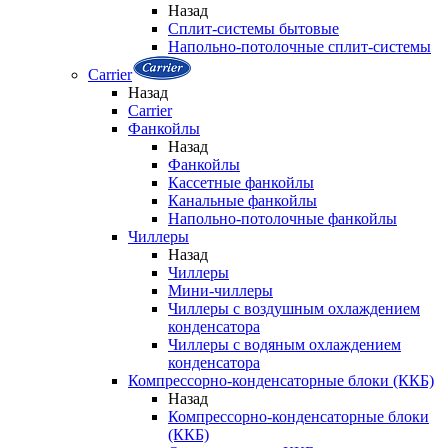
Назад
Сплит-системы бытовые
Напольно-потолочные сплит-системы
Carrier
Назад
Carrier
Фанкойлы
Назад
Фанкойлы
Кассетные фанкойлы
Канальные фанкойлы
Напольно-потолочные фанкойлы
Чиллеры
Назад
Чиллеры
Мини-чиллеры
Чиллеры с воздушным охлаждением
конденсатора
Чиллеры с водяным охлаждением
конденсатора
Компрессорно-конденсаторные блоки (ККБ)
Назад
Компрессорно-конденсаторные блоки
(ККБ)