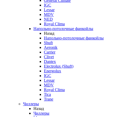
General Climate
IGC
Lessar
MDV
NED
Royal Clima
Напольно-потолочные фанкойлы
Назад
Напольно-потолочные фанкойлы
Shuft
Aeronik
Carrier
Clivet
Dantex
Electrolux (Shuft)
Energolux
IGC
Lessar
MDV
Royal Clima
Tica
Trane
Чиллеры
Назад
Чиллеры