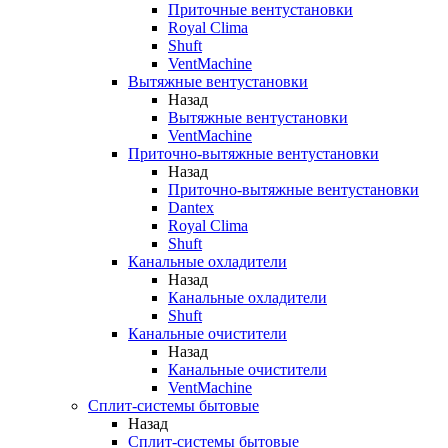
Приточные вентустановки
Royal Clima
Shuft
VentMachine
Вытяжные вентустановки
Назад
Вытяжные вентустановки
VentMachine
Приточно-вытяжные вентустановки
Назад
Приточно-вытяжные вентустановки
Dantex
Royal Clima
Shuft
Канальные охладители
Назад
Канальные охладители
Shuft
Канальные очистители
Назад
Канальные очистители
VentMachine
Сплит-системы бытовые
Назад
Сплит-системы бытовые