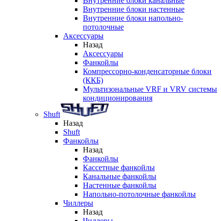
Внутренние блоки канальные
Внутренние блоки настенные
Внутренние блоки напольно-
потолочные
Аксессуары
Назад
Аксессуары
Фанкойлы
Компрессорно-конденсаторные блоки
(ККБ)
Мультизональные VRF и VRV системы
кондиционирования
Shuft
Назад
Shuft
Фанкойлы
Назад
Фанкойлы
Кассетные фанкойлы
Канальные фанкойлы
Настенные фанкойлы
Напольно-потолочные фанкойлы
Чиллеры
Назад
Чиллеры