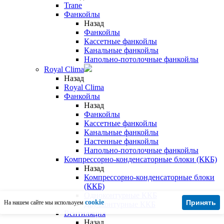
Trane
Фанкойлы
Назад
Фанкойлы
Кассетные фанкойлы
Канальные фанкойлы
Напольно-потолочные фанкойлы
Royal Clima
Назад
Royal Clima
Фанкойлы
Назад
Фанкойлы
Кассетные фанкойлы
Канальные фанкойлы
Настенные фанкойлы
Напольно-потолочные фанкойлы
Компрессорно-конденсаторные блоки (ККБ)
Назад
Компрессорно-конденсаторные блоки
(ККБ)
Одноконтурные ККБ
cookie
Принять
На нашем сайте мы используем
Двухконтурные ККБ
Вентиляция
Назад