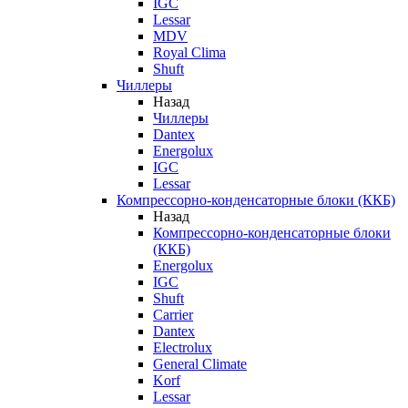
IGC
Lessar
MDV
Royal Clima
Shuft
Чиллеры
Назад
Чиллеры
Dantex
Energolux
IGC
Lessar
Компрессорно-конденсаторные блоки (ККБ)
Назад
Компрессорно-конденсаторные блоки
(ККБ)
Energolux
IGC
Shuft
Carrier
Dantex
Electrolux
General Climate
Korf
Lessar