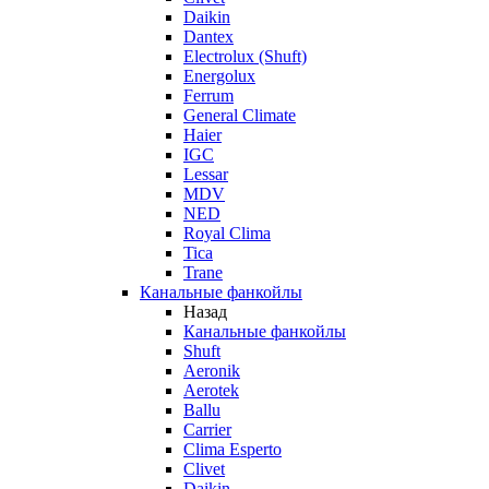
Daikin
Dantex
Electrolux (Shuft)
Energolux
Ferrum
General Climate
Haier
IGC
Lessar
MDV
NED
Royal Clima
Tica
Trane
Канальные фанкойлы
Назад
Канальные фанкойлы
Shuft
Aeronik
Aerotek
Ballu
Carrier
Clima Esperto
Clivet
Daikin