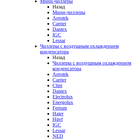
Мини-чиллеры
Назад
Мини-чиллеры
Aerotek
Carrier
Dantex
IGC
Lessar
Чиллеры с воздушным охлаждением
конденсатора
Назад
Чиллеры с воздушным охлаждением
конденсатора
Aerotek
Carrier
Clint
Dantex
Electrolux
Energolux
Ferrum
Haier
Hiref
IGC
Lessar
NED