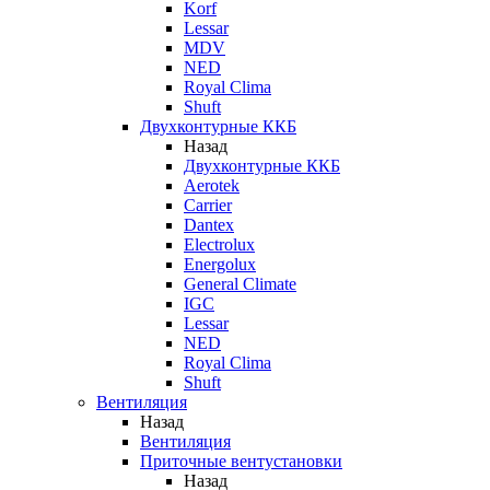
Korf
Lessar
MDV
NED
Royal Clima
Shuft
Двухконтурные ККБ
Назад
Двухконтурные ККБ
Aerotek
Carrier
Dantex
Electrolux
Energolux
General Climate
IGC
Lessar
NED
Royal Clima
Shuft
Вентиляция
Назад
Вентиляция
Приточные вентустановки
Назад