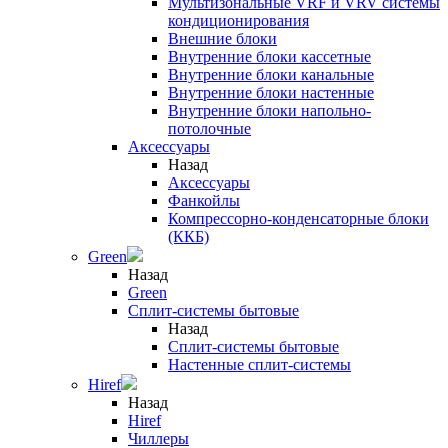
Мультизональные VRF и VRV системы
кондиционирования
Внешние блоки
Внутренние блоки кассетные
Внутренние блоки канальные
Внутренние блоки настенные
Внутренние блоки напольно-
потолочные
Аксессуары
Назад
Аксессуары
Фанкойлы
Компрессорно-конденсаторные блоки
(ККБ)
Green
Назад
Green
Сплит-системы бытовые
Назад
Сплит-системы бытовые
Настенные сплит-системы
Hiref
Назад
Hiref
Чиллеры