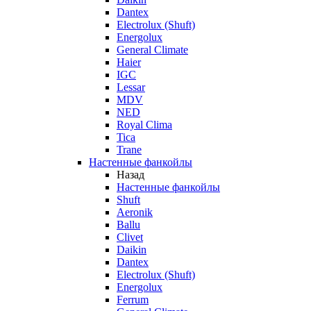
Dantex
Electrolux (Shuft)
Energolux
General Climate
Haier
IGC
Lessar
MDV
NED
Royal Clima
Tica
Trane
Настенные фанкойлы
Назад
Настенные фанкойлы
Shuft
Aeronik
Ballu
Clivet
Daikin
Dantex
Electrolux (Shuft)
Energolux
Ferrum