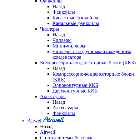
Фанкойлы
Назад
Фанкойлы
Кассетные фанкойлы
Канальные фанкойлы
Чиллеры
Назад
Чиллеры
Мини-чиллеры
Чиллеры с воздушным охлаждением
конденсатора
Компрессорно-конденсаторные блоки (ККБ)
Назад
Компрессорно-конденсаторные блоки
(ККБ)
Одноконтурные ККБ
Двухконтурные ККБ
Аксессуары
Назад
Аксессуары
Фанкойлы
Airwell
Назад
Airwell
Сплит-системы бытовые