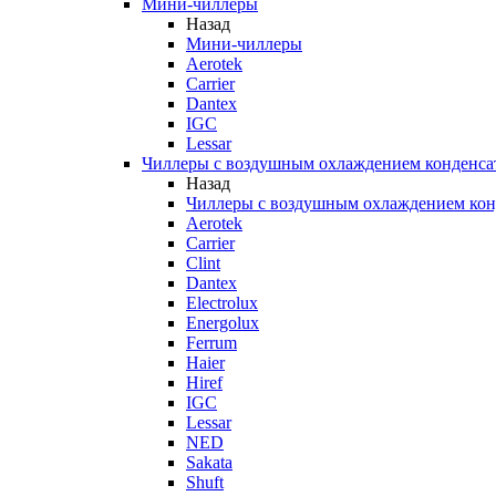
Мини-чиллеры
Назад
Мини-чиллеры
Aerotek
Carrier
Dantex
IGC
Lessar
Чиллеры с воздушным охлаждением конденса
Назад
Чиллеры с воздушным охлаждением кон
Aerotek
Carrier
Clint
Dantex
Electrolux
Energolux
Ferrum
Haier
Hiref
IGC
Lessar
NED
Sakata
Shuft