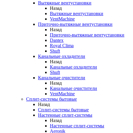
Вытяжные вентустановки
Назад
Вытяжные вентустановки
VentMachine
Приточно-вытяжные вентустановки
Назад
Приточно-вытяжные вентустановки
Dantex
Royal Clima
Shuft
Канальные охладители
Назад
Канальные охладители
Shuft
Канальные очистители
Назад
Канальные очистители
VentMachine
Сплит-системы бытовые
Назад
Сплит-системы бытовые
Настенные сплит-системы
Назад
Настенные сплит-системы
Aeronik