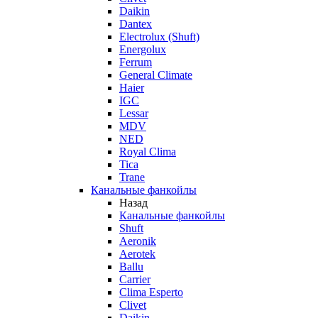
Daikin
Dantex
Electrolux (Shuft)
Energolux
Ferrum
General Climate
Haier
IGC
Lessar
MDV
NED
Royal Clima
Tica
Trane
Канальные фанкойлы
Назад
Канальные фанкойлы
Shuft
Aeronik
Aerotek
Ballu
Carrier
Clima Esperto
Clivet
Daikin