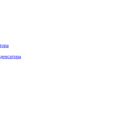
тора
денсатора