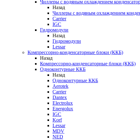
Чиллеры с водяным охлаждением конденсато
Назад
Чиллеры с водяным охлаждением конде
Carrier
IGC
Гидромодули
Назад
Гидромодули
Lessar
Компрессорно-конденсаторные блоки (ККБ)
Назад
Компрессорно-конденсаторные блоки (ККБ)
Одноконтурные ККБ
Назад
Одноконтурные ККБ
Aerotek
Carrier
Dantex
Electrolux
Energolux
IGC
Korf
Lessar
MDV
NED