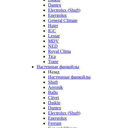
Dantex
Electrolux (Shuft)
Energolux
General Climate
Haier
IGC
Lessar
MDV
NED
Royal Clima
Tica
Trane
Настенные фанкойлы
Назад
Настенные фанкойлы
Shuft
Aeronik
Ballu
Clivet
Daikin
Dantex
Electrolux (Shuft)
Energolux
Ferrum