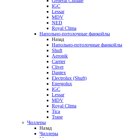
General Climate
IGC
Lessar
MDV
NED
Royal Clima
Напольно-потолочные фанкойлы
Назад
Напольно-потолочные фанкойлы
Shuft
Aeronik
Carrier
Clivet
Dantex
Electrolux (Shuft)
Energolux
IGC
Lessar
MDV
Royal Clima
Tica
Trane
Чиллеры
Назад
Чиллеры