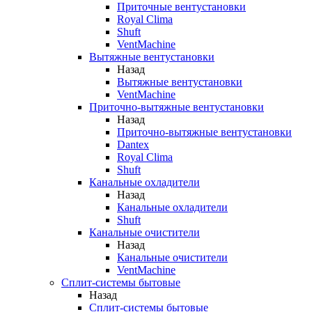
Приточные вентустановки
Royal Clima
Shuft
VentMachine
Вытяжные вентустановки
Назад
Вытяжные вентустановки
VentMachine
Приточно-вытяжные вентустановки
Назад
Приточно-вытяжные вентустановки
Dantex
Royal Clima
Shuft
Канальные охладители
Назад
Канальные охладители
Shuft
Канальные очистители
Назад
Канальные очистители
VentMachine
Сплит-системы бытовые
Назад
Сплит-системы бытовые