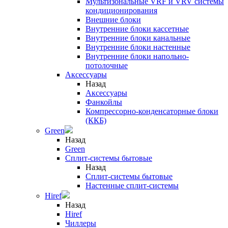
Мультизональные VRF и VRV системы
кондиционирования
Внешние блоки
Внутренние блоки кассетные
Внутренние блоки канальные
Внутренние блоки настенные
Внутренние блоки напольно-
потолочные
Аксессуары
Назад
Аксессуары
Фанкойлы
Компрессорно-конденсаторные блоки
(ККБ)
Green
Назад
Green
Сплит-системы бытовые
Назад
Сплит-системы бытовые
Настенные сплит-системы
Hiref
Назад
Hiref
Чиллеры