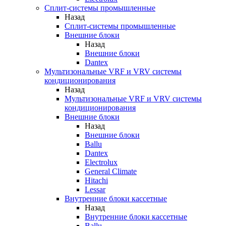
Сплит-системы промышленные
Назад
Сплит-системы промышленные
Внешние блоки
Назад
Внешние блоки
Dantex
Мультизональные VRF и VRV системы
кондиционирования
Назад
Мультизональные VRF и VRV системы
кондиционирования
Внешние блоки
Назад
Внешние блоки
Ballu
Dantex
Electrolux
General Climate
Hitachi
Lessar
Внутренние блоки кассетные
Назад
Внутренние блоки кассетные
Ballu