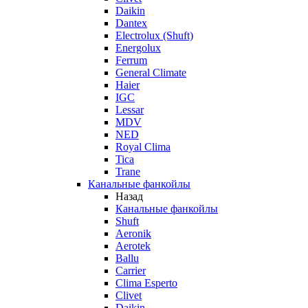
Daikin
Dantex
Electrolux (Shuft)
Energolux
Ferrum
General Climate
Haier
IGC
Lessar
MDV
NED
Royal Clima
Tica
Trane
Канальные фанкойлы
Назад
Канальные фанкойлы
Shuft
Aeronik
Aerotek
Ballu
Carrier
Clima Esperto
Clivet
Daikin