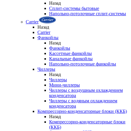
Назад
Сплит-системы бытовые
Напольно-потолочные сплит-системы
Carrier
Назад
Carrier
Фанкойлы
Назад
Фанкойлы
Кассетные фанкойлы
Канальные фанкойлы
Напольно-потолочные фанкойлы
Чиллеры
Назад
Чиллеры
Мини-чиллеры
Чиллеры с воздушным охлаждением
конденсатора
Чиллеры с водяным охлаждением
конденсатора
Компрессорно-конденсаторные блоки (ККБ)
Назад
Компрессорно-конденсаторные блоки
(ККБ)