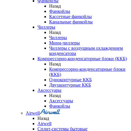
Фанкойлы
Назад
Фанкойлы
Кассетные фанкойлы
Канальные фанкойлы
Чиллеры
Назад
Чиллеры
Мини-чиллеры
Чиллеры с воздушным охлаждением
конденсатора
Компрессорно-конденсаторные блоки (ККБ)
Назад
Компрессорно-конденсаторные блоки
(ККБ)
Одноконтурные ККБ
Двухконтурные ККБ
Аксессуары
Назад
Аксессуары
Фанкойлы
Airwell
Назад
Airwell
Сплит-системы бытовые