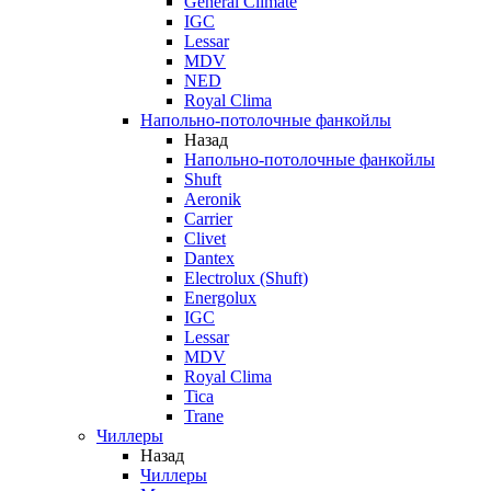
General Climate
IGC
Lessar
MDV
NED
Royal Clima
Напольно-потолочные фанкойлы
Назад
Напольно-потолочные фанкойлы
Shuft
Aeronik
Carrier
Clivet
Dantex
Electrolux (Shuft)
Energolux
IGC
Lessar
MDV
Royal Clima
Tica
Trane
Чиллеры
Назад
Чиллеры