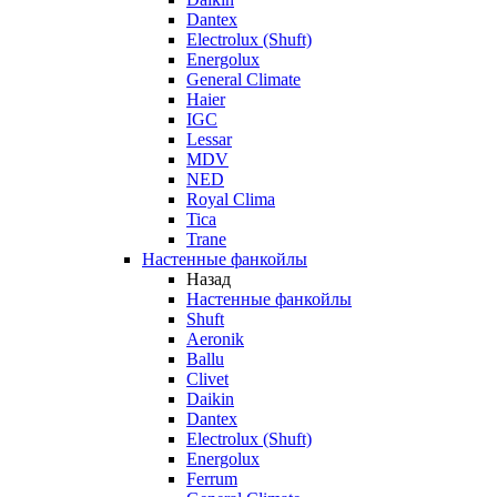
Dantex
Electrolux (Shuft)
Energolux
General Climate
Haier
IGC
Lessar
MDV
NED
Royal Clima
Tica
Trane
Настенные фанкойлы
Назад
Настенные фанкойлы
Shuft
Aeronik
Ballu
Clivet
Daikin
Dantex
Electrolux (Shuft)
Energolux
Ferrum