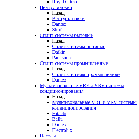
Royal Clima
Вентустановки
Назад
Вентустановки
Dantex
Shuft
Сплит-системы бытовые
Назад
Сплит-системы бытовые
Daikin
Panasonic
Сплит-системы промышленные
Назад
Сплит-системы промышленные
Dantex
Мультизональные VRF и VRV системы
кондиционирования
Назад
Мультизональные VRF и VRV системы
кондиционирования
Hitachi
Ballu
Dantex
Electrolux
Насосы