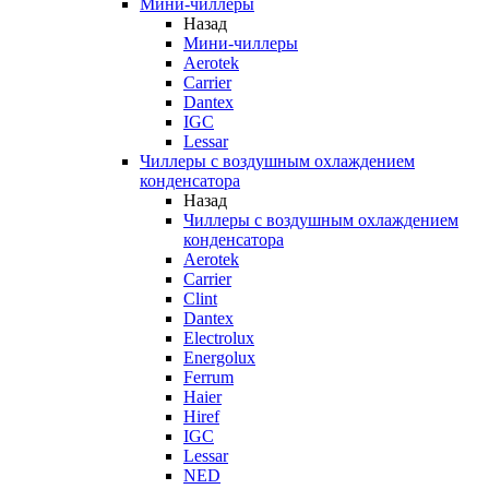
Мини-чиллеры
Назад
Мини-чиллеры
Aerotek
Carrier
Dantex
IGC
Lessar
Чиллеры с воздушным охлаждением
конденсатора
Назад
Чиллеры с воздушным охлаждением
конденсатора
Aerotek
Carrier
Clint
Dantex
Electrolux
Energolux
Ferrum
Haier
Hiref
IGC
Lessar
NED