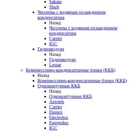
Sakata
Shuft
Чиллеры с водяным охлаждением
конденсатора
Назад
Чиллеры с водяным охлаждением
конденсатора
Carrier
IGC
Гидромодули
Назад
Гидромодули
Lessar
Компрессорно-конденсаторные блоки (ККБ)
Назад
Компрессорно-конденсаторные блоки (ККБ)
Одноконтурные ККБ
Назад
Одноконтурные ККБ
Aerotek
Carrier
Dantex
Electrolux
Energolux
IGC