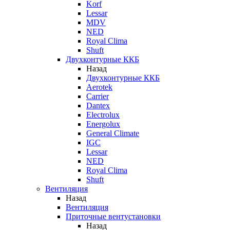
Korf
Lessar
MDV
NED
Royal Clima
Shuft
Двухконтурные ККБ
Назад
Двухконтурные ККБ
Aerotek
Carrier
Dantex
Electrolux
Energolux
General Climate
IGC
Lessar
NED
Royal Clima
Shuft
Вентиляция
Назад
Вентиляция
Приточные вентустановки
Назад