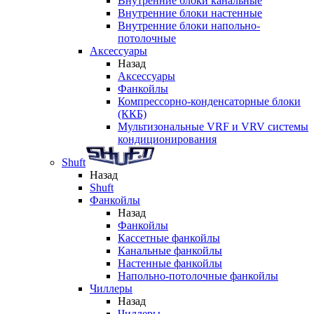
Внутренние блоки канальные
Внутренние блоки настенные
Внутренние блоки напольно-
потолочные
Аксессуары
Назад
Аксессуары
Фанкойлы
Компрессорно-конденсаторные блоки
(ККБ)
Мультизональные VRF и VRV системы
кондиционирования
Shuft
Назад
Shuft
Фанкойлы
Назад
Фанкойлы
Кассетные фанкойлы
Канальные фанкойлы
Настенные фанкойлы
Напольно-потолочные фанкойлы
Чиллеры
Назад
Чиллеры