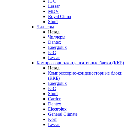
IGC
Lessar
MDV
Royal Clima
Shuft
Чиллеры
Назад
Чиллеры
Dantex
Energolux
IGC
Lessar
Компрессорно-конденсаторные блоки (ККБ)
Назад
Компрессорно-конденсаторные блоки
(ККБ)
Energolux
IGC
Shuft
Carrier
Dantex
Electrolux
General Climate
Korf
Lessar