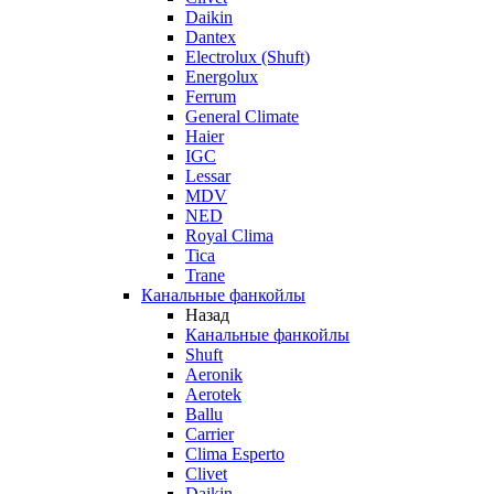
Daikin
Dantex
Electrolux (Shuft)
Energolux
Ferrum
General Climate
Haier
IGC
Lessar
MDV
NED
Royal Clima
Tica
Trane
Канальные фанкойлы
Назад
Канальные фанкойлы
Shuft
Aeronik
Aerotek
Ballu
Carrier
Clima Esperto
Clivet
Daikin