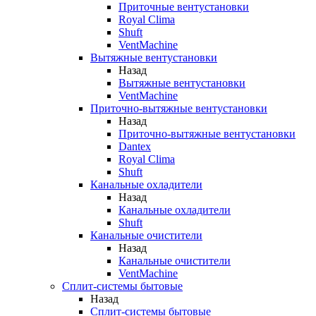
Приточные вентустановки
Royal Clima
Shuft
VentMachine
Вытяжные вентустановки
Назад
Вытяжные вентустановки
VentMachine
Приточно-вытяжные вентустановки
Назад
Приточно-вытяжные вентустановки
Dantex
Royal Clima
Shuft
Канальные охладители
Назад
Канальные охладители
Shuft
Канальные очистители
Назад
Канальные очистители
VentMachine
Сплит-системы бытовые
Назад
Сплит-системы бытовые