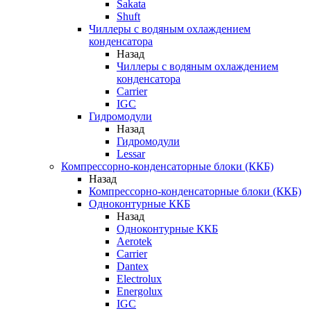
Sakata
Shuft
Чиллеры с водяным охлаждением
конденсатора
Назад
Чиллеры с водяным охлаждением
конденсатора
Carrier
IGC
Гидромодули
Назад
Гидромодули
Lessar
Компрессорно-конденсаторные блоки (ККБ)
Назад
Компрессорно-конденсаторные блоки (ККБ)
Одноконтурные ККБ
Назад
Одноконтурные ККБ
Aerotek
Carrier
Dantex
Electrolux
Energolux
IGC