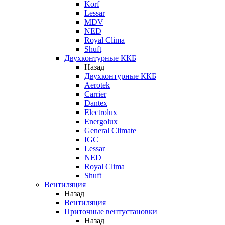
Korf
Lessar
MDV
NED
Royal Clima
Shuft
Двухконтурные ККБ
Назад
Двухконтурные ККБ
Aerotek
Carrier
Dantex
Electrolux
Energolux
General Climate
IGC
Lessar
NED
Royal Clima
Shuft
Вентиляция
Назад
Вентиляция
Приточные вентустановки
Назад