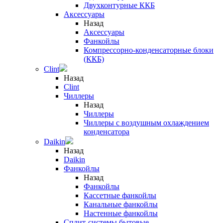
Двухконтурные ККБ
Аксессуары
Назад
Аксессуары
Фанкойлы
Компрессорно-конденсаторные блоки
(ККБ)
Clint
Назад
Clint
Чиллеры
Назад
Чиллеры
Чиллеры с воздушным охлаждением
конденсатора
Daikin
Назад
Daikin
Фанкойлы
Назад
Фанкойлы
Кассетные фанкойлы
Канальные фанкойлы
Настенные фанкойлы
Сплит-системы бытовые