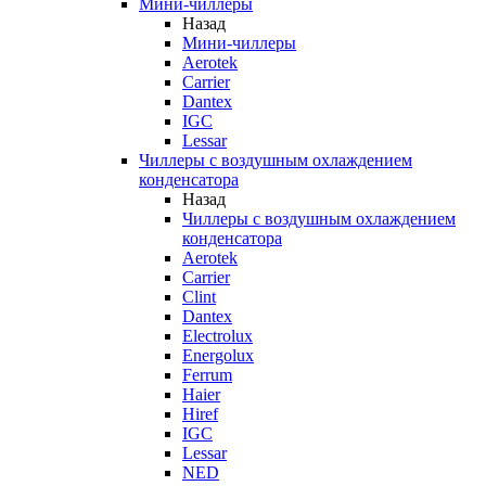
Мини-чиллеры
Назад
Мини-чиллеры
Aerotek
Carrier
Dantex
IGC
Lessar
Чиллеры с воздушным охлаждением
конденсатора
Назад
Чиллеры с воздушным охлаждением
конденсатора
Aerotek
Carrier
Clint
Dantex
Electrolux
Energolux
Ferrum
Haier
Hiref
IGC
Lessar
NED