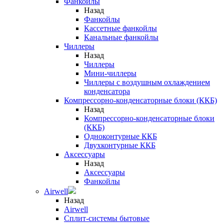
Фанкойлы
Назад
Фанкойлы
Кассетные фанкойлы
Канальные фанкойлы
Чиллеры
Назад
Чиллеры
Мини-чиллеры
Чиллеры с воздушным охлаждением
конденсатора
Компрессорно-конденсаторные блоки (ККБ)
Назад
Компрессорно-конденсаторные блоки
(ККБ)
Одноконтурные ККБ
Двухконтурные ККБ
Аксессуары
Назад
Аксессуары
Фанкойлы
Airwell
Назад
Airwell
Сплит-системы бытовые