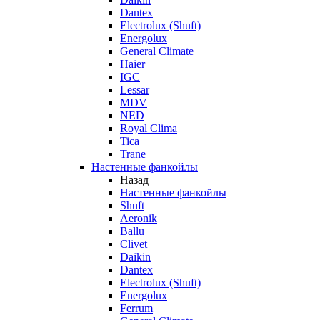
Dantex
Electrolux (Shuft)
Energolux
General Climate
Haier
IGC
Lessar
MDV
NED
Royal Clima
Tica
Trane
Настенные фанкойлы
Назад
Настенные фанкойлы
Shuft
Aeronik
Ballu
Clivet
Daikin
Dantex
Electrolux (Shuft)
Energolux
Ferrum