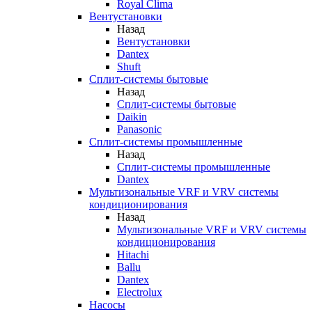
Royal Clima
Вентустановки
Назад
Вентустановки
Dantex
Shuft
Сплит-системы бытовые
Назад
Сплит-системы бытовые
Daikin
Panasonic
Сплит-системы промышленные
Назад
Сплит-системы промышленные
Dantex
Мультизональные VRF и VRV системы
кондиционирования
Назад
Мультизональные VRF и VRV системы
кондиционирования
Hitachi
Ballu
Dantex
Electrolux
Насосы