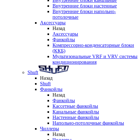
Внутренние блоки канальные
Внутренние блоки настенные
Внутренние блоки напольно-
потолочные
Аксессуары
Назад
Аксессуары
Фанкойлы
Компрессорно-конденсаторные блоки
(ККБ)
Мультизональные VRF и VRV системы
кондиционирования
Shuft
Назад
Shuft
Фанкойлы
Назад
Фанкойлы
Кассетные фанкойлы
Канальные фанкойлы
Настенные фанкойлы
Напольно-потолочные фанкойлы
Чиллеры
Назад
Чиллеры