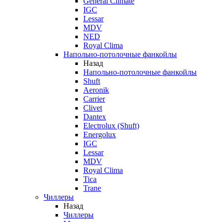
General Climate
IGC
Lessar
MDV
NED
Royal Clima
Напольно-потолочные фанкойлы
Назад
Напольно-потолочные фанкойлы
Shuft
Aeronik
Carrier
Clivet
Dantex
Electrolux (Shuft)
Energolux
IGC
Lessar
MDV
Royal Clima
Tica
Trane
Чиллеры
Назад
Чиллеры