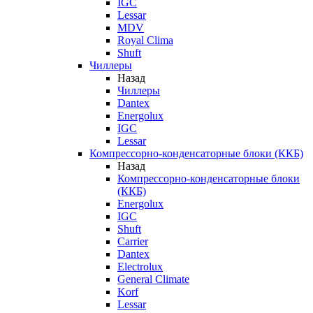
IGC
Lessar
MDV
Royal Clima
Shuft
Чиллеры
Назад
Чиллеры
Dantex
Energolux
IGC
Lessar
Компрессорно-конденсаторные блоки (ККБ)
Назад
Компрессорно-конденсаторные блоки
(ККБ)
Energolux
IGC
Shuft
Carrier
Dantex
Electrolux
General Climate
Korf
Lessar