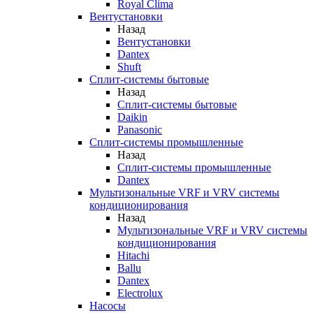
Royal Clima
Вентустановки
Назад
Вентустановки
Dantex
Shuft
Сплит-системы бытовые
Назад
Сплит-системы бытовые
Daikin
Panasonic
Сплит-системы промышленные
Назад
Сплит-системы промышленные
Dantex
Мультизональные VRF и VRV системы
кондиционирования
Назад
Мультизональные VRF и VRV системы
кондиционирования
Hitachi
Ballu
Dantex
Electrolux
Насосы