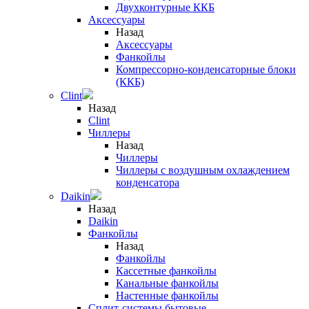
Двухконтурные ККБ
Аксессуары
Назад
Аксессуары
Фанкойлы
Компрессорно-конденсаторные блоки
(ККБ)
Clint
Назад
Clint
Чиллеры
Назад
Чиллеры
Чиллеры с воздушным охлаждением
конденсатора
Daikin
Назад
Daikin
Фанкойлы
Назад
Фанкойлы
Кассетные фанкойлы
Канальные фанкойлы
Настенные фанкойлы
Сплит-системы бытовые