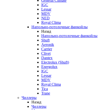
General Climate
IGC
Lessar
MDV
NED
Royal Clima
Напольно-потолочные фанкойлы
Назад
Напольно-потолочные фанкойлы
Shuft
Aeronik
Carrier
Clivet
Dantex
Electrolux (Shuft)
Energolux
IGC
Lessar
MDV
Royal Clima
Tica
Trane
Чиллеры
Назад
Чиллеры