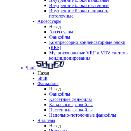
Внутренние блоки канальные
Внутренние блоки настенные
Внутренние блоки напольно-
потолочные
Аксессуары
Назад
Аксессуары
Фанкойлы
Компрессорно-конденсаторные блоки
(ККБ)
Мультизональные VRF и VRV системы
кондиционирования
Shuft
Назад
Shuft
Фанкойлы
Назад
Фанкойлы
Кассетные фанкойлы
Канальные фанкойлы
Настенные фанкойлы
Напольно-потолочные фанкойлы
Чиллеры
Назад
Чиллеры