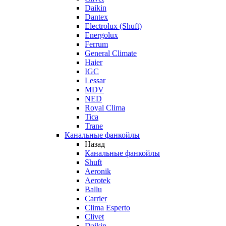
Daikin
Dantex
Electrolux (Shuft)
Energolux
Ferrum
General Climate
Haier
IGC
Lessar
MDV
NED
Royal Clima
Tica
Trane
Канальные фанкойлы
Назад
Канальные фанкойлы
Shuft
Aeronik
Aerotek
Ballu
Carrier
Clima Esperto
Clivet
Daikin