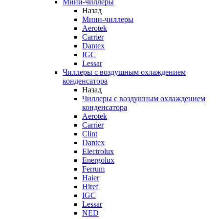
Мини-чиллеры
Назад
Мини-чиллеры
Aerotek
Carrier
Dantex
IGC
Lessar
Чиллеры с воздушным охлаждением
конденсатора
Назад
Чиллеры с воздушным охлаждением
конденсатора
Aerotek
Carrier
Clint
Dantex
Electrolux
Energolux
Ferrum
Haier
Hiref
IGC
Lessar
NED