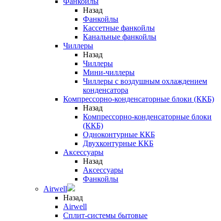
Фанкойлы
Назад
Фанкойлы
Кассетные фанкойлы
Канальные фанкойлы
Чиллеры
Назад
Чиллеры
Мини-чиллеры
Чиллеры с воздушным охлаждением
конденсатора
Компрессорно-конденсаторные блоки (ККБ)
Назад
Компрессорно-конденсаторные блоки
(ККБ)
Одноконтурные ККБ
Двухконтурные ККБ
Аксессуары
Назад
Аксессуары
Фанкойлы
Airwell
Назад
Airwell
Сплит-системы бытовые