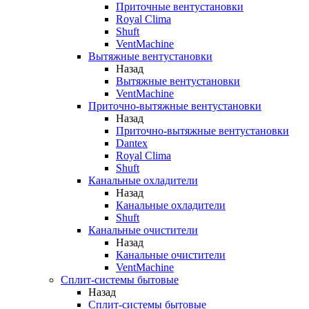
Приточные вентустановки
Royal Clima
Shuft
VentMachine
Вытяжные вентустановки
Назад
Вытяжные вентустановки
VentMachine
Приточно-вытяжные вентустановки
Назад
Приточно-вытяжные вентустановки
Dantex
Royal Clima
Shuft
Канальные охладители
Назад
Канальные охладители
Shuft
Канальные очистители
Назад
Канальные очистители
VentMachine
Сплит-системы бытовые
Назад
Сплит-системы бытовые