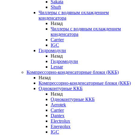
Sakata
Shuft
Чиллеры с водяным охлаждением
конденсатора
Назад
Чиллеры с водяным охлаждением
конденсатора
Carrier
IGC
Гидромодули
Назад
Гидромодули
Lessar
Компрессорно-конденсаторные блоки (ККБ)
Назад
Компрессорно-конденсаторные блоки (ККБ)
Одноконтурные ККБ
Назад
Одноконтурные ККБ
Aerotek
Carrier
Dantex
Electrolux
Energolux
IGC