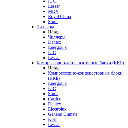
IGC
Lessar
MDV
Royal Clima
Shuft
Чиллеры
Назад
Чиллеры
Dantex
Energolux
IGC
Lessar
Компрессорно-конденсаторные блоки (ККБ)
Назад
Компрессорно-конденсаторные блоки
(ККБ)
Energolux
IGC
Shuft
Carrier
Dantex
Electrolux
General Climate
Korf
Lessar