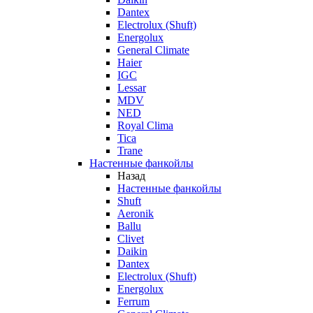
Dantex
Electrolux (Shuft)
Energolux
General Climate
Haier
IGC
Lessar
MDV
NED
Royal Clima
Tica
Trane
Настенные фанкойлы
Назад
Настенные фанкойлы
Shuft
Aeronik
Ballu
Clivet
Daikin
Dantex
Electrolux (Shuft)
Energolux
Ferrum