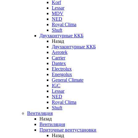
Korf
Lessar
MDV
NED
Royal Clima
Shuft
Двухконтурные ККБ
Назад
Двухконтурные ККБ
Aerotek
Carrier
Dantex
Electrolux
Energolux
General Climate
IGC
Lessar
NED
Royal Clima
Shuft
Вентиляция
Назад
Вентиляция
Приточные вентустановки
Назад