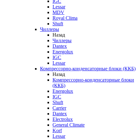
IGC
Lessar
MDV
Royal Clima
Shuft
Чиллеры
Назад
Чиллеры
Dantex
Energolux
IGC
Lessar
Компрессорно-конденсаторные блоки (ККБ)
Назад
Компрессорно-конденсаторные блоки
(ККБ)
Energolux
IGC
Shuft
Carrier
Dantex
Electrolux
General Climate
Korf
Lessar