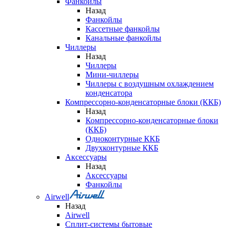
Фанкойлы
Назад
Фанкойлы
Кассетные фанкойлы
Канальные фанкойлы
Чиллеры
Назад
Чиллеры
Мини-чиллеры
Чиллеры с воздушным охлаждением
конденсатора
Компрессорно-конденсаторные блоки (ККБ)
Назад
Компрессорно-конденсаторные блоки
(ККБ)
Одноконтурные ККБ
Двухконтурные ККБ
Аксессуары
Назад
Аксессуары
Фанкойлы
Airwell
Назад
Airwell
Сплит-системы бытовые