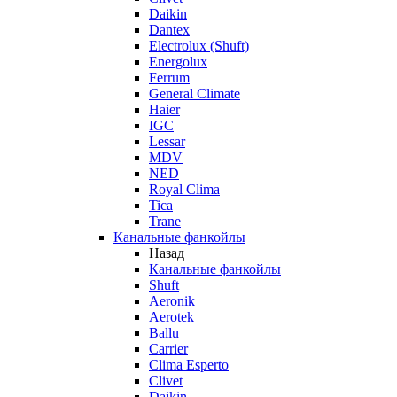
Daikin
Dantex
Electrolux (Shuft)
Energolux
Ferrum
General Climate
Haier
IGC
Lessar
MDV
NED
Royal Clima
Tica
Trane
Канальные фанкойлы
Назад
Канальные фанкойлы
Shuft
Aeronik
Aerotek
Ballu
Carrier
Clima Esperto
Clivet
Daikin