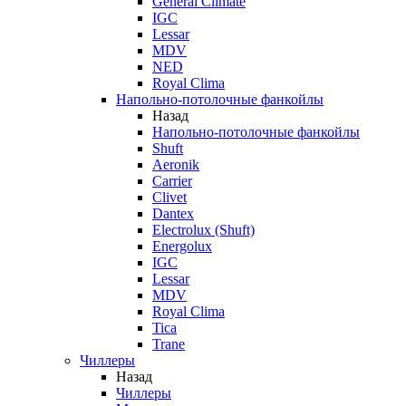
General Climate
IGC
Lessar
MDV
NED
Royal Clima
Напольно-потолочные фанкойлы
Назад
Напольно-потолочные фанкойлы
Shuft
Aeronik
Carrier
Clivet
Dantex
Electrolux (Shuft)
Energolux
IGC
Lessar
MDV
Royal Clima
Tica
Trane
Чиллеры
Назад
Чиллеры