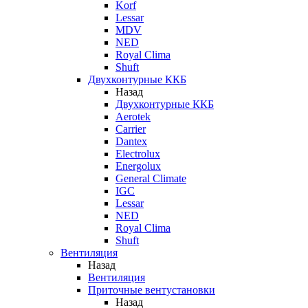
Korf
Lessar
MDV
NED
Royal Clima
Shuft
Двухконтурные ККБ
Назад
Двухконтурные ККБ
Aerotek
Carrier
Dantex
Electrolux
Energolux
General Climate
IGC
Lessar
NED
Royal Clima
Shuft
Вентиляция
Назад
Вентиляция
Приточные вентустановки
Назад