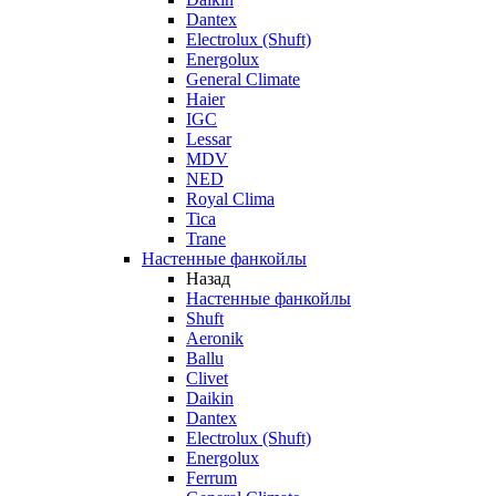
Dantex
Electrolux (Shuft)
Energolux
General Climate
Haier
IGC
Lessar
MDV
NED
Royal Clima
Tica
Trane
Настенные фанкойлы
Назад
Настенные фанкойлы
Shuft
Aeronik
Ballu
Clivet
Daikin
Dantex
Electrolux (Shuft)
Energolux
Ferrum