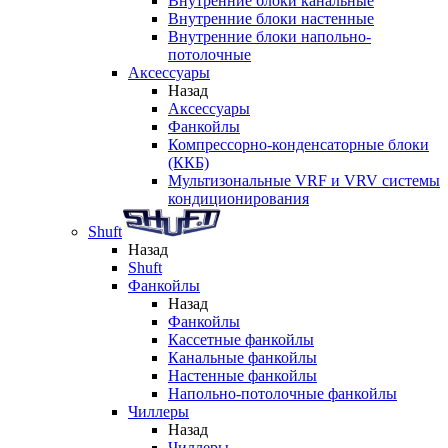
Внутренние блоки канальные
Внутренние блоки настенные
Внутренние блоки напольно-
потолочные
Аксессуары
Назад
Аксессуары
Фанкойлы
Компрессорно-конденсаторные блоки
(ККБ)
Мультизональные VRF и VRV системы
кондиционирования
Shuft
Назад
Shuft
Фанкойлы
Назад
Фанкойлы
Кассетные фанкойлы
Канальные фанкойлы
Настенные фанкойлы
Напольно-потолочные фанкойлы
Чиллеры
Назад
Чиллеры