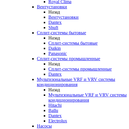
Royal Clima
Вентустановки
Назад
Вентустановки
Dantex
Shuft
Сплит-системы бытовые
Назад
Сплит-системы бытовые
Daikin
Panasonic
Сплит-системы промышленные
Назад
Сплит-системы промышленные
Dantex
Мультизональные VRF и VRV системы
кондиционирования
Назад
Мультизональные VRF и VRV системы
кондиционирования
Hitachi
Ballu
Dantex
Electrolux
Насосы