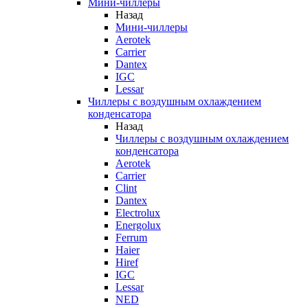
Мини-чиллеры
Назад
Мини-чиллеры
Aerotek
Carrier
Dantex
IGC
Lessar
Чиллеры с воздушным охлаждением
конденсатора
Назад
Чиллеры с воздушным охлаждением
конденсатора
Aerotek
Carrier
Clint
Dantex
Electrolux
Energolux
Ferrum
Haier
Hiref
IGC
Lessar
NED