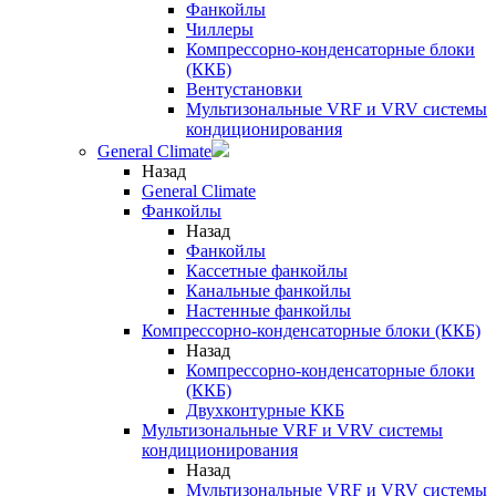
Фанкойлы
Чиллеры
Компрессорно-конденсаторные блоки
(ККБ)
Вентустановки
Мультизональные VRF и VRV системы
кондиционирования
General Climate
Назад
General Climate
Фанкойлы
Назад
Фанкойлы
Кассетные фанкойлы
Канальные фанкойлы
Настенные фанкойлы
Компрессорно-конденсаторные блоки (ККБ)
Назад
Компрессорно-конденсаторные блоки
(ККБ)
Двухконтурные ККБ
Мультизональные VRF и VRV системы
кондиционирования
Назад
Мультизональные VRF и VRV системы