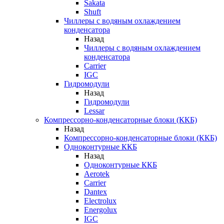
Sakata
Shuft
Чиллеры с водяным охлаждением
конденсатора
Назад
Чиллеры с водяным охлаждением
конденсатора
Carrier
IGC
Гидромодули
Назад
Гидромодули
Lessar
Компрессорно-конденсаторные блоки (ККБ)
Назад
Компрессорно-конденсаторные блоки (ККБ)
Одноконтурные ККБ
Назад
Одноконтурные ККБ
Aerotek
Carrier
Dantex
Electrolux
Energolux
IGC