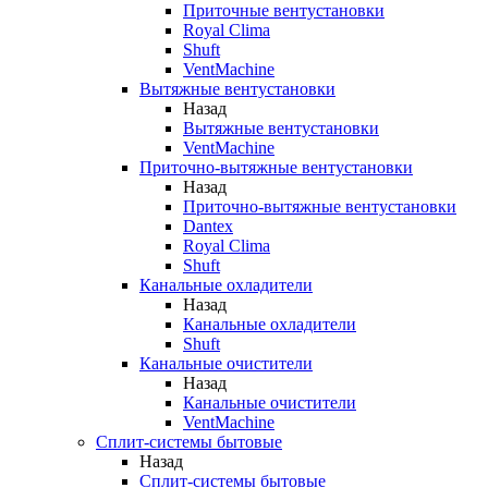
Приточные вентустановки
Royal Clima
Shuft
VentMachine
Вытяжные вентустановки
Назад
Вытяжные вентустановки
VentMachine
Приточно-вытяжные вентустановки
Назад
Приточно-вытяжные вентустановки
Dantex
Royal Clima
Shuft
Канальные охладители
Назад
Канальные охладители
Shuft
Канальные очистители
Назад
Канальные очистители
VentMachine
Сплит-системы бытовые
Назад
Сплит-системы бытовые