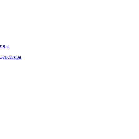
тора
денсатора