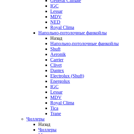
General Climate
IGC
Lessar
MDV
NED
Royal Clima
Напольно-потолочные фанкойлы
Назад
Напольно-потолочные фанкойлы
Shuft
Aeronik
Carrier
Clivet
Dantex
Electrolux (Shuft)
Energolux
IGC
Lessar
MDV
Royal Clima
Tica
Trane
Чиллеры
Назад
Чиллеры