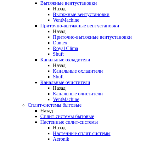
Вытяжные вентустановки
Назад
Вытяжные вентустановки
VentMachine
Приточно-вытяжные вентустановки
Назад
Приточно-вытяжные вентустановки
Dantex
Royal Clima
Shuft
Канальные охладители
Назад
Канальные охладители
Shuft
Канальные очистители
Назад
Канальные очистители
VentMachine
Сплит-системы бытовые
Назад
Сплит-системы бытовые
Настенные сплит-системы
Назад
Настенные сплит-системы
Aeronik