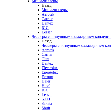
Мини-чиллеры
Назад
Мини-чиллеры
Aerotek
Carrier
Dantex
IGC
Lessar
Чиллеры с воздушным охлаждением конденса
Назад
Чиллеры с воздушным охлаждением кон
Aerotek
Carrier
Clint
Dantex
Electrolux
Energolux
Ferrum
Haier
Hiref
IGC
Lessar
NED
Sakata
Shuft