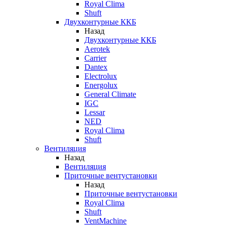
Royal Clima
Shuft
Двухконтурные ККБ
Назад
Двухконтурные ККБ
Aerotek
Carrier
Dantex
Electrolux
Energolux
General Climate
IGC
Lessar
NED
Royal Clima
Shuft
Вентиляция
Назад
Вентиляция
Приточные вентустановки
Назад
Приточные вентустановки
Royal Clima
Shuft
VentMachine