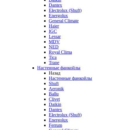
Dantex
Electrolux (Shuft)
Energolux
General Climate
Haier
IGC
Lessar
MDV
NED
Royal Clima
Tica
Trane
Настенные фанкойлы
Назад
Настенные фанкойлы
Shuft
Aeronik
Ballu
Clivet
Daikin
Dantex
Electrolux (Shuft)
Energolux
Ferrum