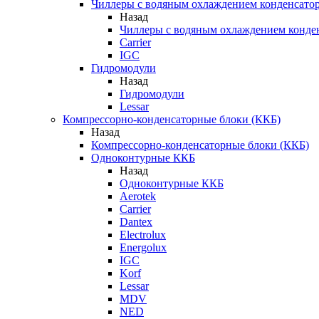
Чиллеры с водяным охлаждением конденсато
Назад
Чиллеры с водяным охлаждением конде
Carrier
IGC
Гидромодули
Назад
Гидромодули
Lessar
Компрессорно-конденсаторные блоки (ККБ)
Назад
Компрессорно-конденсаторные блоки (ККБ)
Одноконтурные ККБ
Назад
Одноконтурные ККБ
Aerotek
Carrier
Dantex
Electrolux
Energolux
IGC
Korf
Lessar
MDV
NED