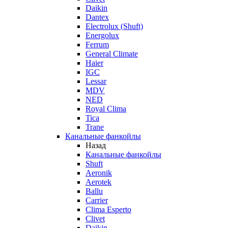
Daikin
Dantex
Electrolux (Shuft)
Energolux
Ferrum
General Climate
Haier
IGC
Lessar
MDV
NED
Royal Clima
Tica
Trane
Канальные фанкойлы
Назад
Канальные фанкойлы
Shuft
Aeronik
Aerotek
Ballu
Carrier
Clima Esperto
Clivet
Daikin