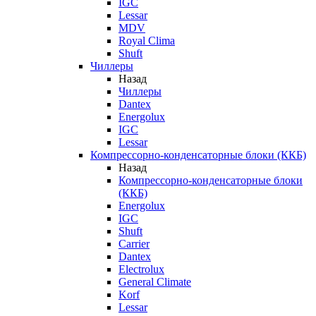
IGC
Lessar
MDV
Royal Clima
Shuft
Чиллеры
Назад
Чиллеры
Dantex
Energolux
IGC
Lessar
Компрессорно-конденсаторные блоки (ККБ)
Назад
Компрессорно-конденсаторные блоки
(ККБ)
Energolux
IGC
Shuft
Carrier
Dantex
Electrolux
General Climate
Korf
Lessar