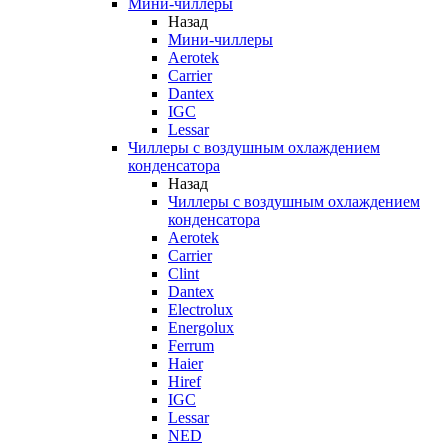
Мини-чиллеры
Назад
Мини-чиллеры
Aerotek
Carrier
Dantex
IGC
Lessar
Чиллеры с воздушным охлаждением
конденсатора
Назад
Чиллеры с воздушным охлаждением
конденсатора
Aerotek
Carrier
Clint
Dantex
Electrolux
Energolux
Ferrum
Haier
Hiref
IGC
Lessar
NED