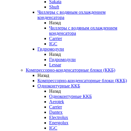
Sakata
Shuft
Чиллеры с водяным охлаждением
конденсатора
Назад
Чиллеры с водяным охлаждением
конденсатора
Carrier
IGC
Гидромодули
Назад
Гидромодули
Lessar
Компрессорно-конденсаторные блоки (ККБ)
Назад
Компрессорно-конденсаторные блоки (ККБ)
Одноконтурные ККБ
Назад
Одноконтурные ККБ
Aerotek
Carrier
Dantex
Electrolux
Energolux
IGC