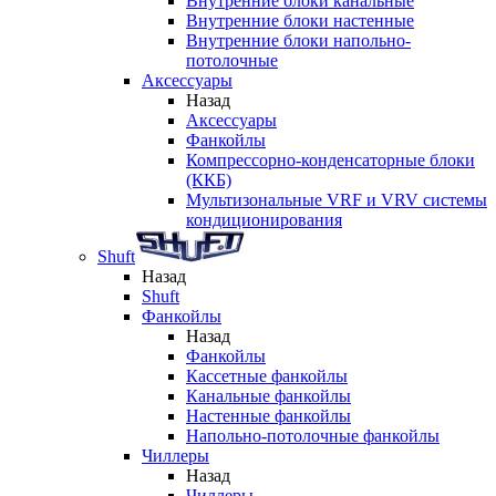
Внутренние блоки канальные
Внутренние блоки настенные
Внутренние блоки напольно-
потолочные
Аксессуары
Назад
Аксессуары
Фанкойлы
Компрессорно-конденсаторные блоки
(ККБ)
Мультизональные VRF и VRV системы
кондиционирования
Shuft
Назад
Shuft
Фанкойлы
Назад
Фанкойлы
Кассетные фанкойлы
Канальные фанкойлы
Настенные фанкойлы
Напольно-потолочные фанкойлы
Чиллеры
Назад
Чиллеры