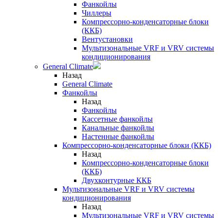
Фанкойлы
Чиллеры
Компрессорно-конденсаторные блоки
(ККБ)
Вентустановки
Мультизональные VRF и VRV системы
кондиционирования
General Climate
Назад
General Climate
Фанкойлы
Назад
Фанкойлы
Кассетные фанкойлы
Канальные фанкойлы
Настенные фанкойлы
Компрессорно-конденсаторные блоки (ККБ)
Назад
Компрессорно-конденсаторные блоки
(ККБ)
Двухконтурные ККБ
Мультизональные VRF и VRV системы
кондиционирования
Назад
Мультизональные VRF и VRV системы