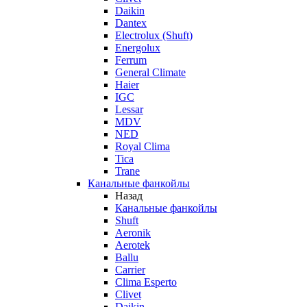
Daikin
Dantex
Electrolux (Shuft)
Energolux
Ferrum
General Climate
Haier
IGC
Lessar
MDV
NED
Royal Clima
Tica
Trane
Канальные фанкойлы
Назад
Канальные фанкойлы
Shuft
Aeronik
Aerotek
Ballu
Carrier
Clima Esperto
Clivet
Daikin