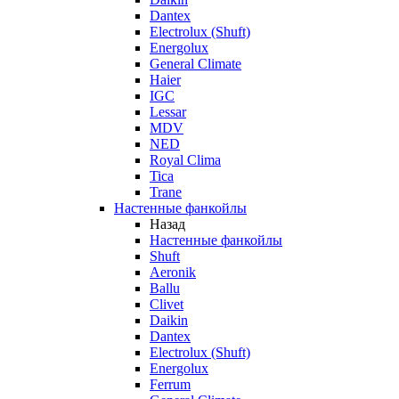
Dantex
Electrolux (Shuft)
Energolux
General Climate
Haier
IGC
Lessar
MDV
NED
Royal Clima
Tica
Trane
Настенные фанкойлы
Назад
Настенные фанкойлы
Shuft
Aeronik
Ballu
Clivet
Daikin
Dantex
Electrolux (Shuft)
Energolux
Ferrum