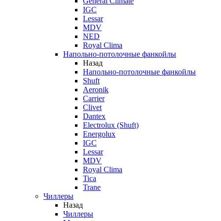
General Climate
IGC
Lessar
MDV
NED
Royal Clima
Напольно-потолочные фанкойлы
Назад
Напольно-потолочные фанкойлы
Shuft
Aeronik
Carrier
Clivet
Dantex
Electrolux (Shuft)
Energolux
IGC
Lessar
MDV
Royal Clima
Tica
Trane
Чиллеры
Назад
Чиллеры