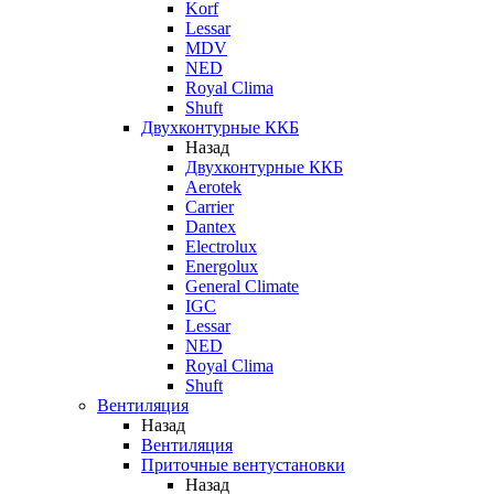
Korf
Lessar
MDV
NED
Royal Clima
Shuft
Двухконтурные ККБ
Назад
Двухконтурные ККБ
Aerotek
Carrier
Dantex
Electrolux
Energolux
General Climate
IGC
Lessar
NED
Royal Clima
Shuft
Вентиляция
Назад
Вентиляция
Приточные вентустановки
Назад