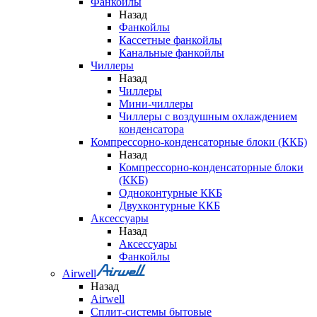
Фанкойлы
Назад
Фанкойлы
Кассетные фанкойлы
Канальные фанкойлы
Чиллеры
Назад
Чиллеры
Мини-чиллеры
Чиллеры с воздушным охлаждением
конденсатора
Компрессорно-конденсаторные блоки (ККБ)
Назад
Компрессорно-конденсаторные блоки
(ККБ)
Одноконтурные ККБ
Двухконтурные ККБ
Аксессуары
Назад
Аксессуары
Фанкойлы
Airwell
Назад
Airwell
Сплит-системы бытовые