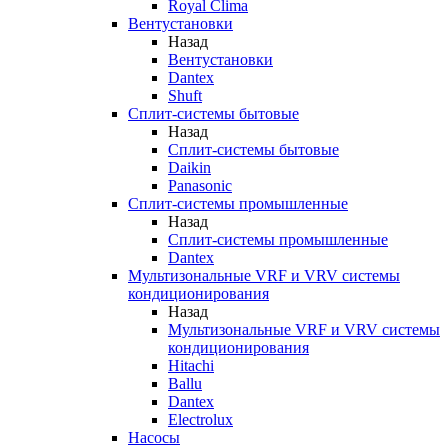
Royal Clima
Вентустановки
Назад
Вентустановки
Dantex
Shuft
Сплит-системы бытовые
Назад
Сплит-системы бытовые
Daikin
Panasonic
Сплит-системы промышленные
Назад
Сплит-системы промышленные
Dantex
Мультизональные VRF и VRV системы
кондиционирования
Назад
Мультизональные VRF и VRV системы
кондиционирования
Hitachi
Ballu
Dantex
Electrolux
Насосы