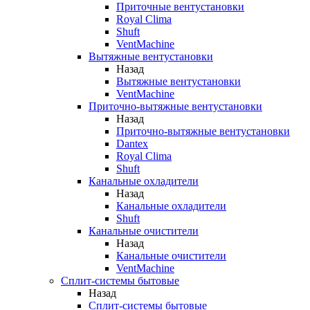
Приточные вентустановки
Royal Clima
Shuft
VentMachine
Вытяжные вентустановки
Назад
Вытяжные вентустановки
VentMachine
Приточно-вытяжные вентустановки
Назад
Приточно-вытяжные вентустановки
Dantex
Royal Clima
Shuft
Канальные охладители
Назад
Канальные охладители
Shuft
Канальные очистители
Назад
Канальные очистители
VentMachine
Сплит-системы бытовые
Назад
Сплит-системы бытовые