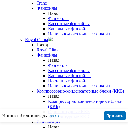
Trane
Фанкойлы
Назад
Фанкойлы
Кассетные фанкойлы
Канальные фанкойлы
Напольно-потолочные фанкойлы
Royal Clima
Назад
Royal Clima
Фанкойлы
Назад
Фанкойлы
Кассетные фанкойлы
Канальные фанкойлы
Настенные фанкойлы
Напольно-потолочные фанкойлы
Компрессорно-конденсаторные блоки (ККБ)
Назад
Компрессорно-конденсаторные блоки
(ККБ)
Одноконтурные ККБ
cookie
Принять
На нашем сайте мы используем
Двухконтурные ККБ
Вентиляция
Назад