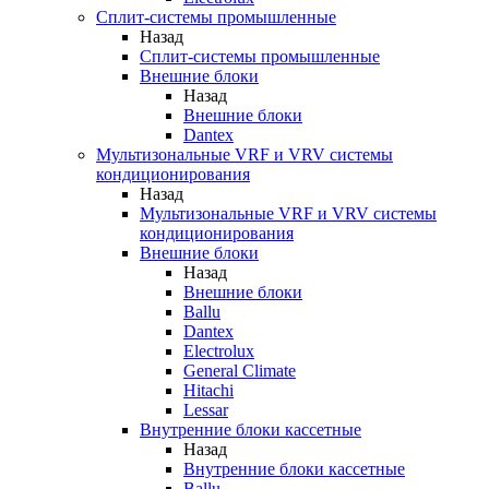
Сплит-системы промышленные
Назад
Сплит-системы промышленные
Внешние блоки
Назад
Внешние блоки
Dantex
Мультизональные VRF и VRV системы
кондиционирования
Назад
Мультизональные VRF и VRV системы
кондиционирования
Внешние блоки
Назад
Внешние блоки
Ballu
Dantex
Electrolux
General Climate
Hitachi
Lessar
Внутренние блоки кассетные
Назад
Внутренние блоки кассетные
Ballu