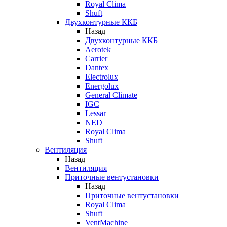
Royal Clima
Shuft
Двухконтурные ККБ
Назад
Двухконтурные ККБ
Aerotek
Carrier
Dantex
Electrolux
Energolux
General Climate
IGC
Lessar
NED
Royal Clima
Shuft
Вентиляция
Назад
Вентиляция
Приточные вентустановки
Назад
Приточные вентустановки
Royal Clima
Shuft
VentMachine