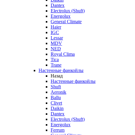
Dantex
Electrolux (Shuft)
Energolux
General Climate
Haier
IGC
Lessar
MDV
NED
Royal Clima
Tica
Trane
Настенные фанкойлы
Назад
Настенные фанкойлы
Shuft
Aeronik
Ballu
Clivet
Daikin
Dantex
Electrolux (Shuft)
Energolux
Ferrum