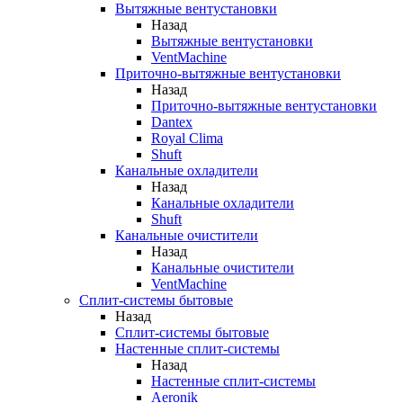
Вытяжные вентустановки
Назад
Вытяжные вентустановки
VentMachine
Приточно-вытяжные вентустановки
Назад
Приточно-вытяжные вентустановки
Dantex
Royal Clima
Shuft
Канальные охладители
Назад
Канальные охладители
Shuft
Канальные очистители
Назад
Канальные очистители
VentMachine
Сплит-системы бытовые
Назад
Сплит-системы бытовые
Настенные сплит-системы
Назад
Настенные сплит-системы
Aeronik