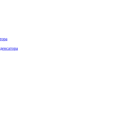
тора
денсатора