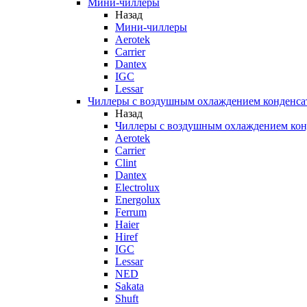
Мини-чиллеры
Назад
Мини-чиллеры
Aerotek
Carrier
Dantex
IGC
Lessar
Чиллеры с воздушным охлаждением конденса
Назад
Чиллеры с воздушным охлаждением кон
Aerotek
Carrier
Clint
Dantex
Electrolux
Energolux
Ferrum
Haier
Hiref
IGC
Lessar
NED
Sakata
Shuft