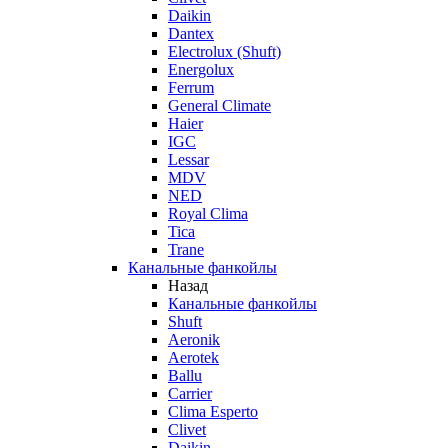
Daikin
Dantex
Electrolux (Shuft)
Energolux
Ferrum
General Climate
Haier
IGC
Lessar
MDV
NED
Royal Clima
Tica
Trane
Канальные фанкойлы
Назад
Канальные фанкойлы
Shuft
Aeronik
Aerotek
Ballu
Carrier
Clima Esperto
Clivet
Daikin