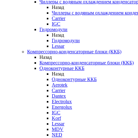
Чиллеры с водяным охлаждением конденсато
Назад
Чиллеры с водяным охлаждением конде
Carrier
IGC
Гидромодули
Назад
Гидромодули
Lessar
Компрессорно-конденсаторные блоки (ККБ)
Назад
Компрессорно-конденсаторные блоки (ККБ)
Одноконтурные ККБ
Назад
Одноконтурные ККБ
Aerotek
Carrier
Dantex
Electrolux
Energolux
IGC
Korf
Lessar
MDV
NED