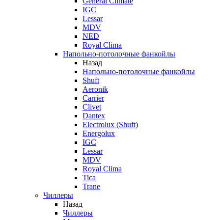
General Climate
IGC
Lessar
MDV
NED
Royal Clima
Напольно-потолочные фанкойлы
Назад
Напольно-потолочные фанкойлы
Shuft
Aeronik
Carrier
Clivet
Dantex
Electrolux (Shuft)
Energolux
IGC
Lessar
MDV
Royal Clima
Tica
Trane
Чиллеры
Назад
Чиллеры