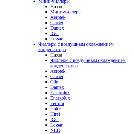
Мини-чиллеры
Назад
Мини-чиллеры
Aerotek
Carrier
Dantex
IGC
Lessar
Чиллеры с воздушным охлаждением
конденсатора
Назад
Чиллеры с воздушным охлаждением
конденсатора
Aerotek
Carrier
Clint
Dantex
Electrolux
Energolux
Ferrum
Haier
Hiref
IGC
Lessar
NED