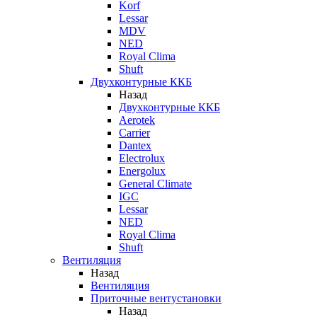
Korf
Lessar
MDV
NED
Royal Clima
Shuft
Двухконтурные ККБ
Назад
Двухконтурные ККБ
Aerotek
Carrier
Dantex
Electrolux
Energolux
General Climate
IGC
Lessar
NED
Royal Clima
Shuft
Вентиляция
Назад
Вентиляция
Приточные вентустановки
Назад