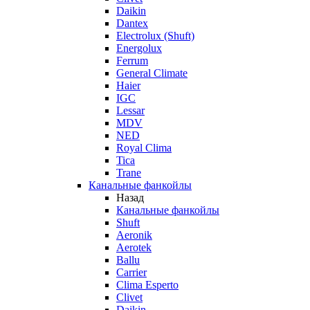
Daikin
Dantex
Electrolux (Shuft)
Energolux
Ferrum
General Climate
Haier
IGC
Lessar
MDV
NED
Royal Clima
Tica
Trane
Канальные фанкойлы
Назад
Канальные фанкойлы
Shuft
Aeronik
Aerotek
Ballu
Carrier
Clima Esperto
Clivet
Daikin