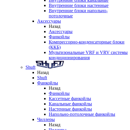
Внутренние блоки канальные
Внутренние блоки настенные
Внутренние блоки напольно-
потолочные
Аксессуары
Назад
Аксессуары
Фанкойлы
Компрессорно-конденсаторные блоки
(ККБ)
Мультизональные VRF и VRV системы
кондиционирования
Shuft
Назад
Shuft
Фанкойлы
Назад
Фанкойлы
Кассетные фанкойлы
Канальные фанкойлы
Настенные фанкойлы
Напольно-потолочные фанкойлы
Чиллеры
Назад
Чиллеры