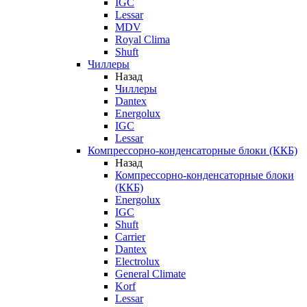
IGC
Lessar
MDV
Royal Clima
Shuft
Чиллеры
Назад
Чиллеры
Dantex
Energolux
IGC
Lessar
Компрессорно-конденсаторные блоки (ККБ)
Назад
Компрессорно-конденсаторные блоки
(ККБ)
Energolux
IGC
Shuft
Carrier
Dantex
Electrolux
General Climate
Korf
Lessar