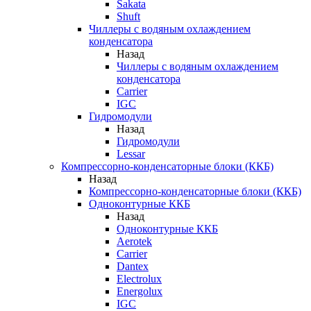
Sakata
Shuft
Чиллеры с водяным охлаждением
конденсатора
Назад
Чиллеры с водяным охлаждением
конденсатора
Carrier
IGC
Гидромодули
Назад
Гидромодули
Lessar
Компрессорно-конденсаторные блоки (ККБ)
Назад
Компрессорно-конденсаторные блоки (ККБ)
Одноконтурные ККБ
Назад
Одноконтурные ККБ
Aerotek
Carrier
Dantex
Electrolux
Energolux
IGC