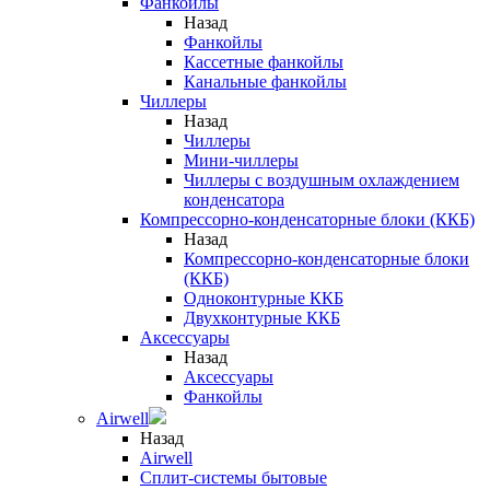
Фанкойлы
Назад
Фанкойлы
Кассетные фанкойлы
Канальные фанкойлы
Чиллеры
Назад
Чиллеры
Мини-чиллеры
Чиллеры с воздушным охлаждением
конденсатора
Компрессорно-конденсаторные блоки (ККБ)
Назад
Компрессорно-конденсаторные блоки
(ККБ)
Одноконтурные ККБ
Двухконтурные ККБ
Аксессуары
Назад
Аксессуары
Фанкойлы
Airwell
Назад
Airwell
Сплит-системы бытовые