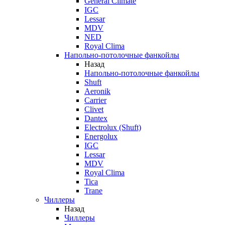
General Climate
IGC
Lessar
MDV
NED
Royal Clima
Напольно-потолочные фанкойлы
Назад
Напольно-потолочные фанкойлы
Shuft
Aeronik
Carrier
Clivet
Dantex
Electrolux (Shuft)
Energolux
IGC
Lessar
MDV
Royal Clima
Tica
Trane
Чиллеры
Назад
Чиллеры