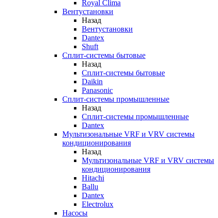
Royal Clima
Вентустановки
Назад
Вентустановки
Dantex
Shuft
Сплит-системы бытовые
Назад
Сплит-системы бытовые
Daikin
Panasonic
Сплит-системы промышленные
Назад
Сплит-системы промышленные
Dantex
Мультизональные VRF и VRV системы
кондиционирования
Назад
Мультизональные VRF и VRV системы
кондиционирования
Hitachi
Ballu
Dantex
Electrolux
Насосы