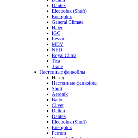
Dantex
Electrolux (Shuft)
Energolux
General Climate
Haier
IGC
Lessar
MDV
NED
Royal Clima
Tica
Trane
Настенные фанкойлы
Назад
Настенные фанкойлы
Shuft
Aeronik
Ballu
Clivet
Daikin
Dantex
Electrolux (Shuft)
Energolux
Ferrum