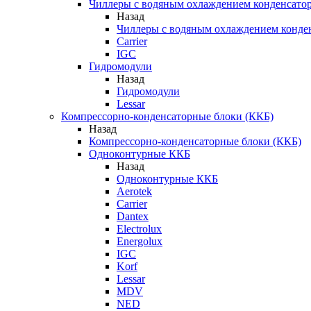
Чиллеры с водяным охлаждением конденсато
Назад
Чиллеры с водяным охлаждением конде
Carrier
IGC
Гидромодули
Назад
Гидромодули
Lessar
Компрессорно-конденсаторные блоки (ККБ)
Назад
Компрессорно-конденсаторные блоки (ККБ)
Одноконтурные ККБ
Назад
Одноконтурные ККБ
Aerotek
Carrier
Dantex
Electrolux
Energolux
IGC
Korf
Lessar
MDV
NED