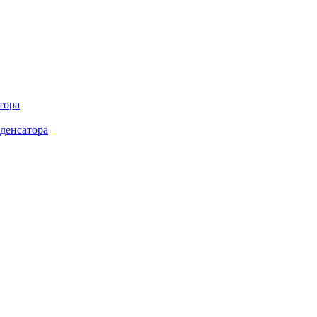
тора
денсатора