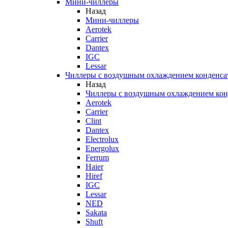
Мини-чиллеры
Назад
Мини-чиллеры
Aerotek
Carrier
Dantex
IGC
Lessar
Чиллеры с воздушным охлаждением конденса
Назад
Чиллеры с воздушным охлаждением кон
Aerotek
Carrier
Clint
Dantex
Electrolux
Energolux
Ferrum
Haier
Hiref
IGC
Lessar
NED
Sakata
Shuft