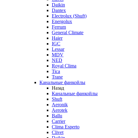
Daikin
Dantex
Electrolux (Shuft)
Energolux
Ferrum
General Climate
Haier
IGC
Lessar
MDV
NED
Royal Clima
Tica
Trane
Канальные фанкойлы
Назад
Канальные фанкойлы
Shuft
Aeronik
Aerotek
Ballu
Carrier
Clima Esperto
Clivet
Daikin