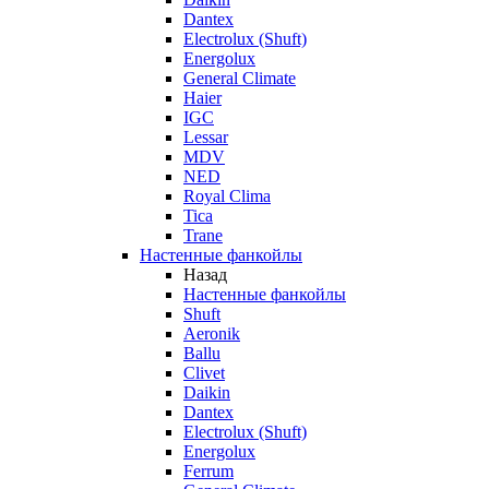
Dantex
Electrolux (Shuft)
Energolux
General Climate
Haier
IGC
Lessar
MDV
NED
Royal Clima
Tica
Trane
Настенные фанкойлы
Назад
Настенные фанкойлы
Shuft
Aeronik
Ballu
Clivet
Daikin
Dantex
Electrolux (Shuft)
Energolux
Ferrum