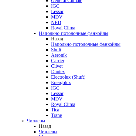
General Climate
IGC
Lessar
MDV
NED
Royal Clima
Напольно-потолочные фанкойлы
Назад
Напольно-потолочные фанкойлы
Shuft
Aeronik
Carrier
Clivet
Dantex
Electrolux (Shuft)
Energolux
IGC
Lessar
MDV
Royal Clima
Tica
Trane
Чиллеры
Назад
Чиллеры