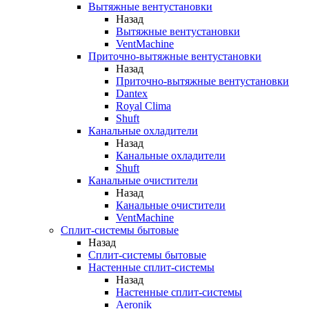
Вытяжные вентустановки
Назад
Вытяжные вентустановки
VentMachine
Приточно-вытяжные вентустановки
Назад
Приточно-вытяжные вентустановки
Dantex
Royal Clima
Shuft
Канальные охладители
Назад
Канальные охладители
Shuft
Канальные очистители
Назад
Канальные очистители
VentMachine
Сплит-системы бытовые
Назад
Сплит-системы бытовые
Настенные сплит-системы
Назад
Настенные сплит-системы
Aeronik