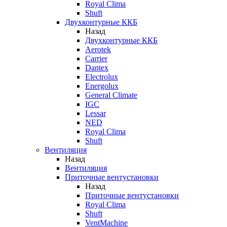
Royal Clima
Shuft
Двухконтурные ККБ
Назад
Двухконтурные ККБ
Aerotek
Carrier
Dantex
Electrolux
Energolux
General Climate
IGC
Lessar
NED
Royal Clima
Shuft
Вентиляция
Назад
Вентиляция
Приточные вентустановки
Назад
Приточные вентустановки
Royal Clima
Shuft
VentMachine