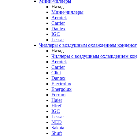
Мини-чиллеры
Назад
Мини-чиллеры
Aerotek
Carrier
Dantex
IGC
Lessar
Чиллеры с воздушным охлаждением конденса
Назад
Чиллеры с воздушным охлаждением кон
Aerotek
Carrier
Clint
Dantex
Electrolux
Energolux
Ferrum
Haier
Hiref
IGC
Lessar
NED
Sakata
Shuft