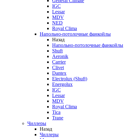
General Climate
IGC
Lessar
MDV
NED
Royal Clima
Напольно-потолочные фанкойлы
Назад
Напольно-потолочные фанкойлы
Shuft
Aeronik
Carrier
Clivet
Dantex
Electrolux (Shuft)
Energolux
IGC
Lessar
MDV
Royal Clima
Tica
Trane
Чиллеры
Назад
Чиллеры