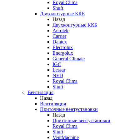
Royal Clima
Shuft
Двухконтурные ККБ
Назад
Двухконтурные ККБ
Aerotek
Carrier
Dantex
Electrolux
Energolux
General Climate
IGC
Lessar
NED
Royal Clima
Shuft
Вентиляция
Назад
Вентиляция
Приточные вентустановки
Назад
Приточные вентустановки
Royal Clima
Shuft
VentMachine