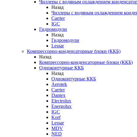
Чиллеры с водяным охлаждением конденсато
Назад
Чиллеры с водяным охлаждением конде
Carrier
IGC
Гидромодули
Назад
Гидромодули
Lessar
Компрессорно-конденсаторные блоки (ККБ)
Назад
Компрессорно-конденсаторные блоки (ККБ)
Одноконтурные ККБ
Назад
Одноконтурные ККБ
Aerotek
Carrier
Dantex
Electrolux
Energolux
IGC
Korf
Lessar
MDV
NED