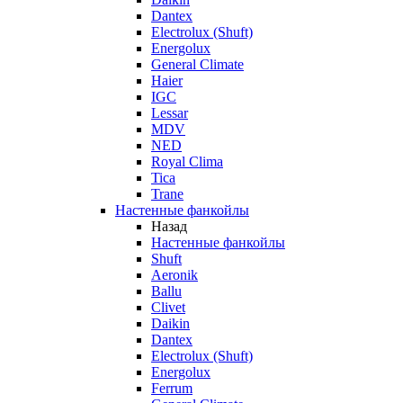
Dantex
Electrolux (Shuft)
Energolux
General Climate
Haier
IGC
Lessar
MDV
NED
Royal Clima
Tica
Trane
Настенные фанкойлы
Назад
Настенные фанкойлы
Shuft
Aeronik
Ballu
Clivet
Daikin
Dantex
Electrolux (Shuft)
Energolux
Ferrum