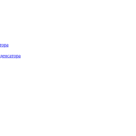
тора
денсатора