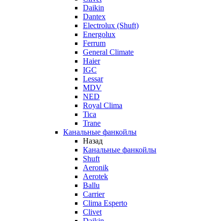
Daikin
Dantex
Electrolux (Shuft)
Energolux
Ferrum
General Climate
Haier
IGC
Lessar
MDV
NED
Royal Clima
Tica
Trane
Канальные фанкойлы
Назад
Канальные фанкойлы
Shuft
Aeronik
Aerotek
Ballu
Carrier
Clima Esperto
Clivet
Daikin