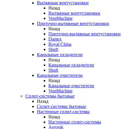
Вытяжные вентустановки
Назад
Вытяжные вентустановки
VentMachine
Приточно-вытяжные вентустановки
Назад
Приточно-вытяжные вентустановки
Dantex
Royal Clima
Shuft
Канальные охладители
Назад
Канальные охладители
Shuft
Канальные очистители
Назад
Канальные очистители
VentMachine
Сплит-системы бытовые
Назад
Сплит-системы бытовые
Настенные сплит-системы
Назад
Настенные сплит-системы
Aeronik