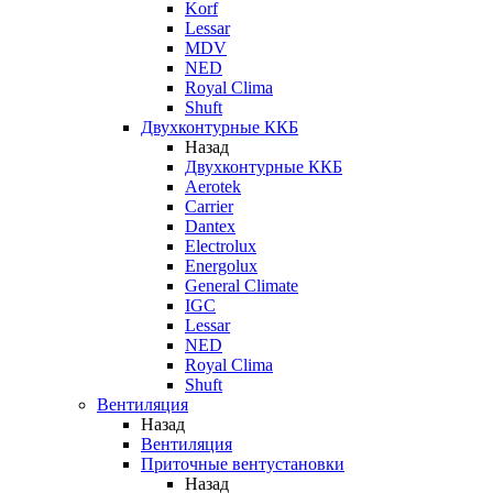
Korf
Lessar
MDV
NED
Royal Clima
Shuft
Двухконтурные ККБ
Назад
Двухконтурные ККБ
Aerotek
Carrier
Dantex
Electrolux
Energolux
General Climate
IGC
Lessar
NED
Royal Clima
Shuft
Вентиляция
Назад
Вентиляция
Приточные вентустановки
Назад