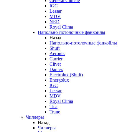
General Climate
IGC
Lessar
MDV
NED
Royal Clima
Напольно-потолочные фанкойлы
Назад
Напольно-потолочные фанкойлы
Shuft
Aeronik
Carrier
Clivet
Dantex
Electrolux (Shuft)
Energolux
IGC
Lessar
MDV
Royal Clima
Tica
Trane
Чиллеры
Назад
Чиллеры