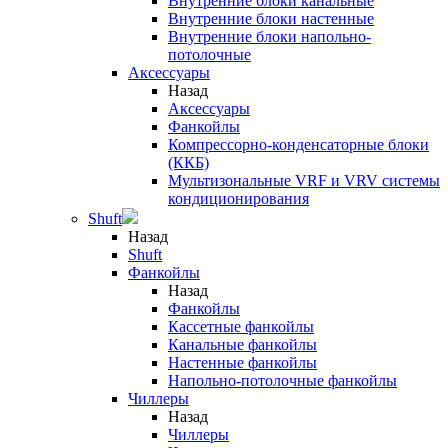
Внутренние блоки канальные
Внутренние блоки настенные
Внутренние блоки напольно-
потолочные
Аксессуары
Назад
Аксессуары
Фанкойлы
Компрессорно-конденсаторные блоки
(ККБ)
Мультизональные VRF и VRV системы
кондиционирования
Shuft
Назад
Shuft
Фанкойлы
Назад
Фанкойлы
Кассетные фанкойлы
Канальные фанкойлы
Настенные фанкойлы
Напольно-потолочные фанкойлы
Чиллеры
Назад
Чиллеры