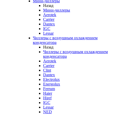
Мини-чиллеры
Назад
Мини-чиллеры
Aerotek
Carrier
Dantex
IGC
Lessar
Чиллеры с воздушным охлаждением
конденсатора
Назад
Чиллеры с воздушным охлаждением
конденсатора
Aerotek
Carrier
Clint
Dantex
Electrolux
Energolux
Ferrum
Haier
Hiref
IGC
Lessar
NED