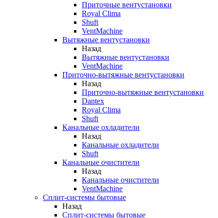
Приточные вентустановки
Royal Clima
Shuft
VentMachine
Вытяжные вентустановки
Назад
Вытяжные вентустановки
VentMachine
Приточно-вытяжные вентустановки
Назад
Приточно-вытяжные вентустановки
Dantex
Royal Clima
Shuft
Канальные охладители
Назад
Канальные охладители
Shuft
Канальные очистители
Назад
Канальные очистители
VentMachine
Сплит-системы бытовые
Назад
Сплит-системы бытовые