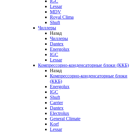
IGC
Lessar
MDV
Royal Clima
Shuft
Чиллеры
Назад
Чиллеры
Dantex
Energolux
IGC
Lessar
Компрессорно-конденсаторные блоки (ККБ)
Назад
Компрессорно-конденсаторные блоки
(ККБ)
Energolux
IGC
Shuft
Carrier
Dantex
Electrolux
General Climate
Korf
Lessar