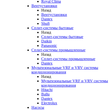
Royal Clima
Вентустановки
Назад
Вентустановки
Dantex
Shuft
Сплит-системы бытовые
Назад
Сплит-системы бытовые
Daikin
Panasonic
Сплит-системы промышленные
Назад
Сплит-системы промышленные
Dantex
Мультизональные VRF и VRV системы
кондиционирования
Назад
Мультизональные VRF и VRV системы
кондиционирования
Hitachi
Ballu
Dantex
Electrolux
Насосы