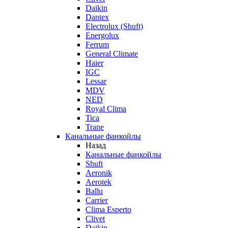
Daikin
Dantex
Electrolux (Shuft)
Energolux
Ferrum
General Climate
Haier
IGC
Lessar
MDV
NED
Royal Clima
Tica
Trane
Канальные фанкойлы
Назад
Канальные фанкойлы
Shuft
Aeronik
Aerotek
Ballu
Carrier
Clima Esperto
Clivet
Daikin