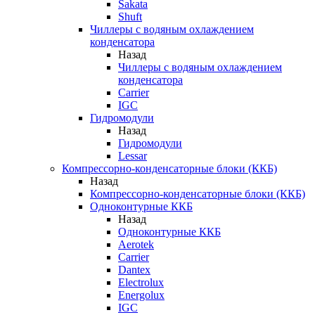
Sakata
Shuft
Чиллеры с водяным охлаждением
конденсатора
Назад
Чиллеры с водяным охлаждением
конденсатора
Carrier
IGC
Гидромодули
Назад
Гидромодули
Lessar
Компрессорно-конденсаторные блоки (ККБ)
Назад
Компрессорно-конденсаторные блоки (ККБ)
Одноконтурные ККБ
Назад
Одноконтурные ККБ
Aerotek
Carrier
Dantex
Electrolux
Energolux
IGC