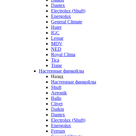
Dantex
Electrolux (Shuft)
Energolux
General Climate
Haier
IGC
Lessar
MDV
NED
Royal Clima
Tica
Trane
Настенные фанкойлы
Назад
Настенные фанкойлы
Shuft
Aeronik
Ballu
Clivet
Daikin
Dantex
Electrolux (Shuft)
Energolux
Ferrum