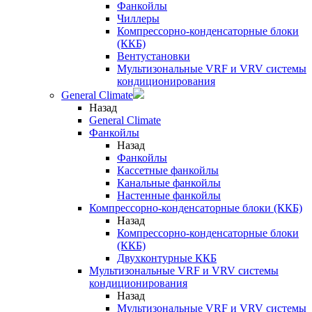
Фанкойлы
Чиллеры
Компрессорно-конденсаторные блоки
(ККБ)
Вентустановки
Мультизональные VRF и VRV системы
кондиционирования
General Climate
Назад
General Climate
Фанкойлы
Назад
Фанкойлы
Кассетные фанкойлы
Канальные фанкойлы
Настенные фанкойлы
Компрессорно-конденсаторные блоки (ККБ)
Назад
Компрессорно-конденсаторные блоки
(ККБ)
Двухконтурные ККБ
Мультизональные VRF и VRV системы
кондиционирования
Назад
Мультизональные VRF и VRV системы