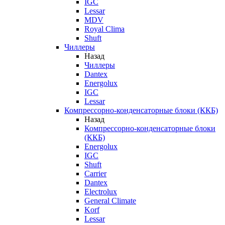
IGC
Lessar
MDV
Royal Clima
Shuft
Чиллеры
Назад
Чиллеры
Dantex
Energolux
IGC
Lessar
Компрессорно-конденсаторные блоки (ККБ)
Назад
Компрессорно-конденсаторные блоки
(ККБ)
Energolux
IGC
Shuft
Carrier
Dantex
Electrolux
General Climate
Korf
Lessar