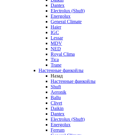
Dantex
Electrolux (Shuft)
Energolux
General Climate
Haier
IGC
Lessar
MDV
NED
Royal Clima
Tica
Trane
Настенные фанкойлы
Назад
Настенные фанкойлы
Shuft
Aeronik
Ballu
Clivet
Daikin
Dantex
Electrolux (Shuft)
Energolux
Ferrum