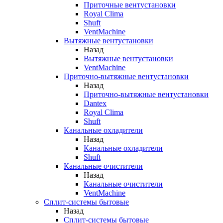
Приточные вентустановки
Royal Clima
Shuft
VentMachine
Вытяжные вентустановки
Назад
Вытяжные вентустановки
VentMachine
Приточно-вытяжные вентустановки
Назад
Приточно-вытяжные вентустановки
Dantex
Royal Clima
Shuft
Канальные охладители
Назад
Канальные охладители
Shuft
Канальные очистители
Назад
Канальные очистители
VentMachine
Сплит-системы бытовые
Назад
Сплит-системы бытовые