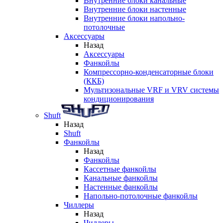
Внутренние блоки канальные
Внутренние блоки настенные
Внутренние блоки напольно-
потолочные
Аксессуары
Назад
Аксессуары
Фанкойлы
Компрессорно-конденсаторные блоки
(ККБ)
Мультизональные VRF и VRV системы
кондиционирования
Shuft
Назад
Shuft
Фанкойлы
Назад
Фанкойлы
Кассетные фанкойлы
Канальные фанкойлы
Настенные фанкойлы
Напольно-потолочные фанкойлы
Чиллеры
Назад
Чиллеры