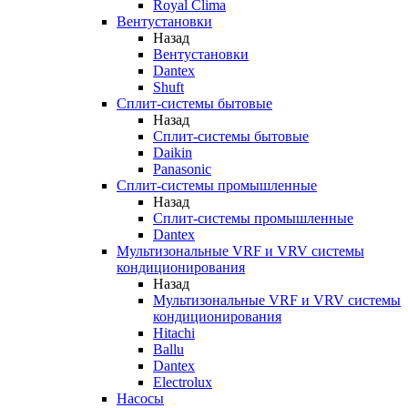
Royal Clima
Вентустановки
Назад
Вентустановки
Dantex
Shuft
Сплит-системы бытовые
Назад
Сплит-системы бытовые
Daikin
Panasonic
Сплит-системы промышленные
Назад
Сплит-системы промышленные
Dantex
Мультизональные VRF и VRV системы
кондиционирования
Назад
Мультизональные VRF и VRV системы
кондиционирования
Hitachi
Ballu
Dantex
Electrolux
Насосы