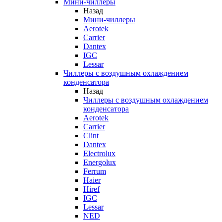
Мини-чиллеры
Назад
Мини-чиллеры
Aerotek
Carrier
Dantex
IGC
Lessar
Чиллеры с воздушным охлаждением
конденсатора
Назад
Чиллеры с воздушным охлаждением
конденсатора
Aerotek
Carrier
Clint
Dantex
Electrolux
Energolux
Ferrum
Haier
Hiref
IGC
Lessar
NED