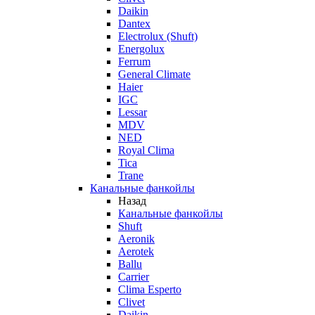
Daikin
Dantex
Electrolux (Shuft)
Energolux
Ferrum
General Climate
Haier
IGC
Lessar
MDV
NED
Royal Clima
Tica
Trane
Канальные фанкойлы
Назад
Канальные фанкойлы
Shuft
Aeronik
Aerotek
Ballu
Carrier
Clima Esperto
Clivet
Daikin