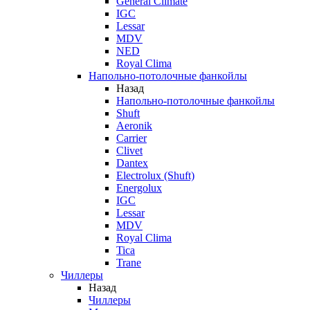
General Climate
IGC
Lessar
MDV
NED
Royal Clima
Напольно-потолочные фанкойлы
Назад
Напольно-потолочные фанкойлы
Shuft
Aeronik
Carrier
Clivet
Dantex
Electrolux (Shuft)
Energolux
IGC
Lessar
MDV
Royal Clima
Tica
Trane
Чиллеры
Назад
Чиллеры