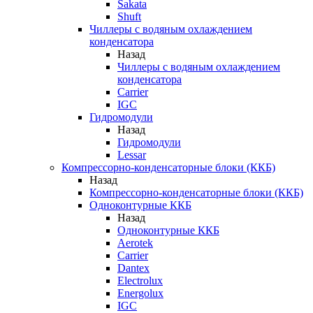
Sakata
Shuft
Чиллеры с водяным охлаждением
конденсатора
Назад
Чиллеры с водяным охлаждением
конденсатора
Carrier
IGC
Гидромодули
Назад
Гидромодули
Lessar
Компрессорно-конденсаторные блоки (ККБ)
Назад
Компрессорно-конденсаторные блоки (ККБ)
Одноконтурные ККБ
Назад
Одноконтурные ККБ
Aerotek
Carrier
Dantex
Electrolux
Energolux
IGC