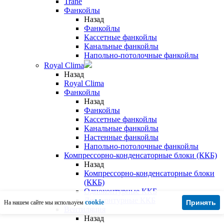
Trane
Фанкойлы
Назад
Фанкойлы
Кассетные фанкойлы
Канальные фанкойлы
Напольно-потолочные фанкойлы
Royal Clima
Назад
Royal Clima
Фанкойлы
Назад
Фанкойлы
Кассетные фанкойлы
Канальные фанкойлы
Настенные фанкойлы
Напольно-потолочные фанкойлы
Компрессорно-конденсаторные блоки (ККБ)
Назад
Компрессорно-конденсаторные блоки
(ККБ)
Одноконтурные ККБ
Двухконтурные ККБ
cookie
Принять
На нашем сайте мы используем
Вентиляция
Назад