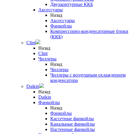
Двухконтурные ККБ
Аксессуары
Назад
Аксессуары
Фанкойлы
Компрессорно-конденсаторные блоки
(ККБ)
Clint
Назад
Clint
Чиллеры
Назад
Чиллеры
Чиллеры с воздушным охлаждением
конденсатора
Daikin
Назад
Daikin
Фанкойлы
Назад
Фанкойлы
Кассетные фанкойлы
Канальные фанкойлы
Настенные фанкойлы