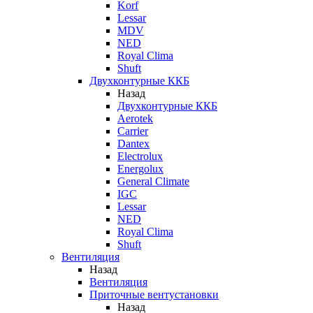
Korf
Lessar
MDV
NED
Royal Clima
Shuft
Двухконтурные ККБ
Назад
Двухконтурные ККБ
Aerotek
Carrier
Dantex
Electrolux
Energolux
General Climate
IGC
Lessar
NED
Royal Clima
Shuft
Вентиляция
Назад
Вентиляция
Приточные вентустановки
Назад