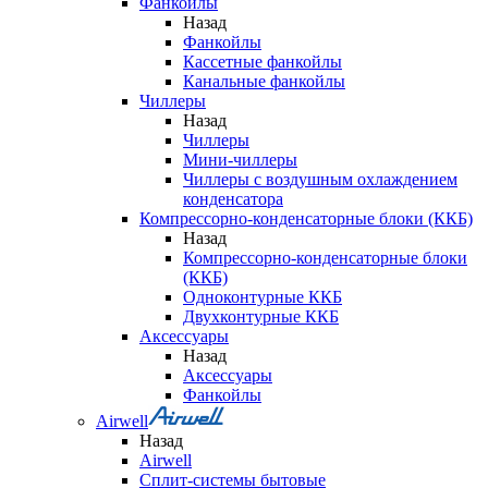
Фанкойлы
Назад
Фанкойлы
Кассетные фанкойлы
Канальные фанкойлы
Чиллеры
Назад
Чиллеры
Мини-чиллеры
Чиллеры с воздушным охлаждением
конденсатора
Компрессорно-конденсаторные блоки (ККБ)
Назад
Компрессорно-конденсаторные блоки
(ККБ)
Одноконтурные ККБ
Двухконтурные ККБ
Аксессуары
Назад
Аксессуары
Фанкойлы
Airwell
Назад
Airwell
Сплит-системы бытовые