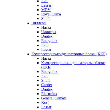
IGC
Lessar
MDV
Royal Clima
Shuft
Чиллеры
Назад
Чиллеры
Dantex
Energolux
IGC
Lessar
Компрессорно-конденсаторные блоки (ККБ)
Назад
Компрессорно-конденсаторные блоки
(ККБ)
Energolux
IGC
Shuft
Carrier
Dantex
Electrolux
General Climate
Korf
Lessar