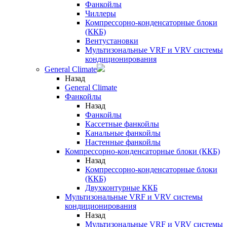
Фанкойлы
Чиллеры
Компрессорно-конденсаторные блоки
(ККБ)
Вентустановки
Мультизональные VRF и VRV системы
кондиционирования
General Climate
Назад
General Climate
Фанкойлы
Назад
Фанкойлы
Кассетные фанкойлы
Канальные фанкойлы
Настенные фанкойлы
Компрессорно-конденсаторные блоки (ККБ)
Назад
Компрессорно-конденсаторные блоки
(ККБ)
Двухконтурные ККБ
Мультизональные VRF и VRV системы
кондиционирования
Назад
Мультизональные VRF и VRV системы