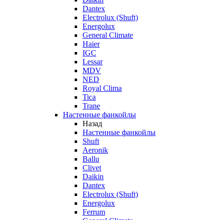
Dantex
Electrolux (Shuft)
Energolux
General Climate
Haier
IGC
Lessar
MDV
NED
Royal Clima
Tica
Trane
Настенные фанкойлы
Назад
Настенные фанкойлы
Shuft
Aeronik
Ballu
Clivet
Daikin
Dantex
Electrolux (Shuft)
Energolux
Ferrum