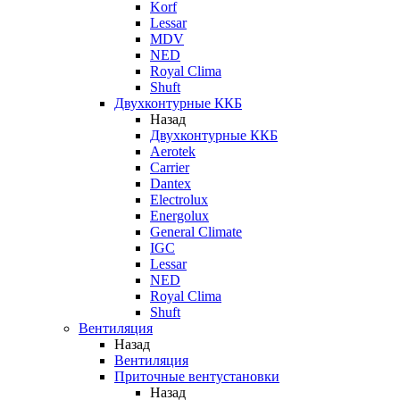
Korf
Lessar
MDV
NED
Royal Clima
Shuft
Двухконтурные ККБ
Назад
Двухконтурные ККБ
Aerotek
Carrier
Dantex
Electrolux
Energolux
General Climate
IGC
Lessar
NED
Royal Clima
Shuft
Вентиляция
Назад
Вентиляция
Приточные вентустановки
Назад