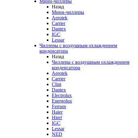
Мини-чиллеры
Назад
Мини-чиллеры
Aerotek
Carrier
Dantex
IGC
Lessar
Чиллеры с воздушным охлаждением
конденсатора
Назад
Чиллеры с воздушным охлаждением
конденсатора
Aerotek
Carrier
Clint
Dantex
Electrolux
Energolux
Ferrum
Haier
Hiref
IGC
Lessar
NED