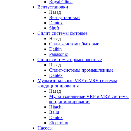
Royal Clima
Вентустановки
Назад
Вентустановки
Dantex
Shuft
Сплит-системы бытовые
Назад
Сплит-системы бытовые
Daikin
Panasonic
Сплит-системы промышленные
Назад
Сплит-системы промышленные
Dantex
Мультизональные VRF и VRV системы
кондиционирования
Назад
Мультизональные VRF и VRV системы
кондиционирования
Hitachi
Ballu
Dantex
Electrolux
Насосы