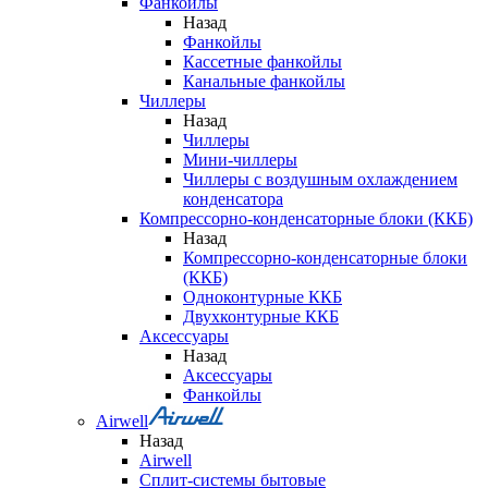
Фанкойлы
Назад
Фанкойлы
Кассетные фанкойлы
Канальные фанкойлы
Чиллеры
Назад
Чиллеры
Мини-чиллеры
Чиллеры с воздушным охлаждением
конденсатора
Компрессорно-конденсаторные блоки (ККБ)
Назад
Компрессорно-конденсаторные блоки
(ККБ)
Одноконтурные ККБ
Двухконтурные ККБ
Аксессуары
Назад
Аксессуары
Фанкойлы
Airwell
Назад
Airwell
Сплит-системы бытовые