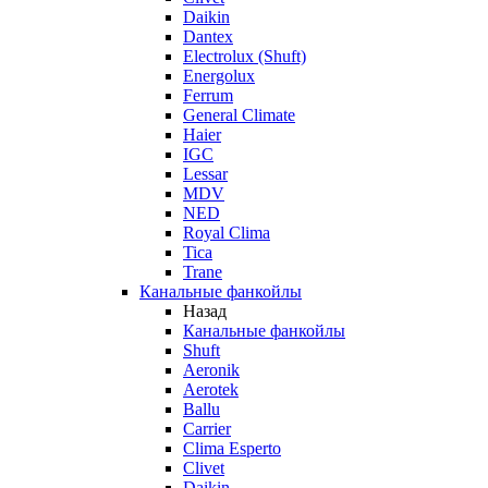
Daikin
Dantex
Electrolux (Shuft)
Energolux
Ferrum
General Climate
Haier
IGC
Lessar
MDV
NED
Royal Clima
Tica
Trane
Канальные фанкойлы
Назад
Канальные фанкойлы
Shuft
Aeronik
Aerotek
Ballu
Carrier
Clima Esperto
Clivet
Daikin