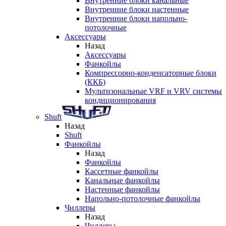
Внутренние блоки канальные
Внутренние блоки настенные
Внутренние блоки напольно-
потолочные
Аксессуары
Назад
Аксессуары
Фанкойлы
Компрессорно-конденсаторные блоки
(ККБ)
Мультизональные VRF и VRV системы
кондиционирования
Shuft
Назад
Shuft
Фанкойлы
Назад
Фанкойлы
Кассетные фанкойлы
Канальные фанкойлы
Настенные фанкойлы
Напольно-потолочные фанкойлы
Чиллеры
Назад
Чиллеры