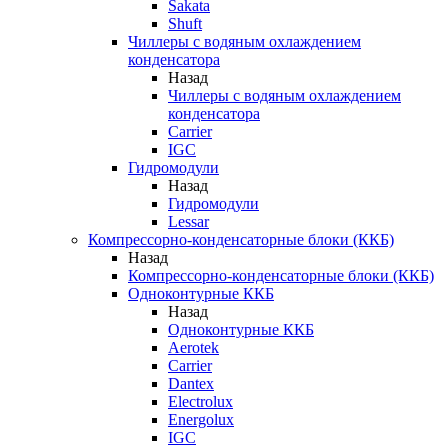
Sakata
Shuft
Чиллеры с водяным охлаждением
конденсатора
Назад
Чиллеры с водяным охлаждением
конденсатора
Carrier
IGC
Гидромодули
Назад
Гидромодули
Lessar
Компрессорно-конденсаторные блоки (ККБ)
Назад
Компрессорно-конденсаторные блоки (ККБ)
Одноконтурные ККБ
Назад
Одноконтурные ККБ
Aerotek
Carrier
Dantex
Electrolux
Energolux
IGC