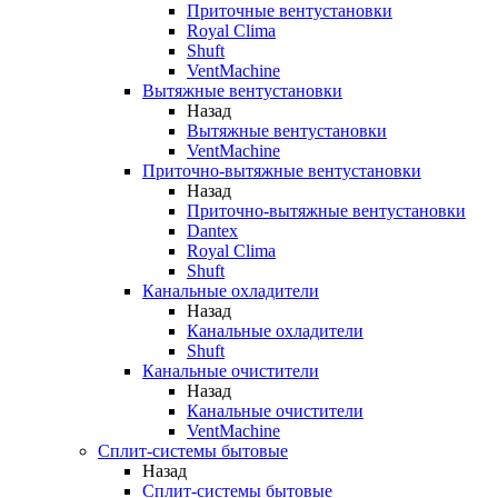
Приточные вентустановки
Royal Clima
Shuft
VentMachine
Вытяжные вентустановки
Назад
Вытяжные вентустановки
VentMachine
Приточно-вытяжные вентустановки
Назад
Приточно-вытяжные вентустановки
Dantex
Royal Clima
Shuft
Канальные охладители
Назад
Канальные охладители
Shuft
Канальные очистители
Назад
Канальные очистители
VentMachine
Сплит-системы бытовые
Назад
Сплит-системы бытовые