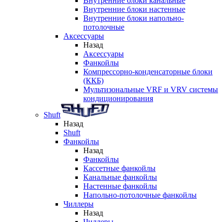
Внутренние блоки канальные
Внутренние блоки настенные
Внутренние блоки напольно-
потолочные
Аксессуары
Назад
Аксессуары
Фанкойлы
Компрессорно-конденсаторные блоки
(ККБ)
Мультизональные VRF и VRV системы
кондиционирования
Shuft
Назад
Shuft
Фанкойлы
Назад
Фанкойлы
Кассетные фанкойлы
Канальные фанкойлы
Настенные фанкойлы
Напольно-потолочные фанкойлы
Чиллеры
Назад
Чиллеры