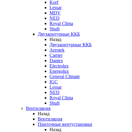
Korf
Lessar
MDV
NED
Royal Clima
Shuft
Двухконтурные ККБ
Назад
Двухконтурные ККБ
Aerotek
Carrier
Dantex
Electrolux
Energolux
General Climate
IGC
Lessar
NED
Royal Clima
Shuft
Вентиляция
Назад
Вентиляция
Приточные вентустановки
Назад