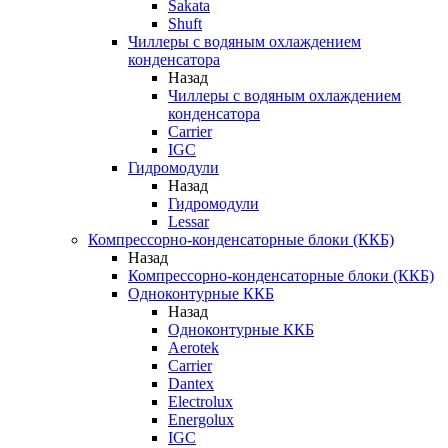
Sakata
Shuft
Чиллеры с водяным охлаждением
конденсатора
Назад
Чиллеры с водяным охлаждением
конденсатора
Carrier
IGC
Гидромодули
Назад
Гидромодули
Lessar
Компрессорно-конденсаторные блоки (ККБ)
Назад
Компрессорно-конденсаторные блоки (ККБ)
Одноконтурные ККБ
Назад
Одноконтурные ККБ
Aerotek
Carrier
Dantex
Electrolux
Energolux
IGC