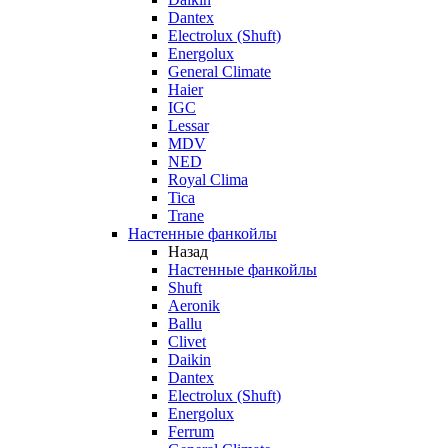
Dantex
Electrolux (Shuft)
Energolux
General Climate
Haier
IGC
Lessar
MDV
NED
Royal Clima
Tica
Trane
Настенные фанкойлы
Назад
Настенные фанкойлы
Shuft
Aeronik
Ballu
Clivet
Daikin
Dantex
Electrolux (Shuft)
Energolux
Ferrum