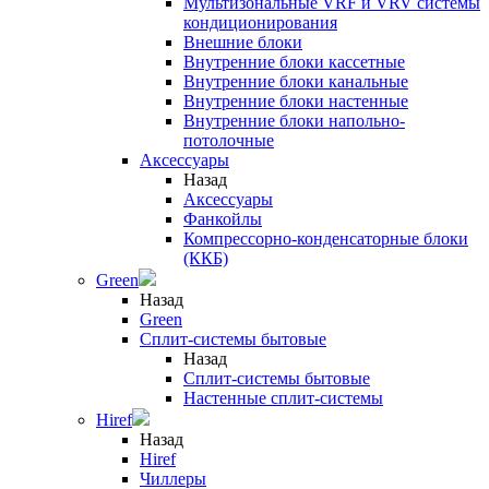
Мультизональные VRF и VRV системы
кондиционирования
Внешние блоки
Внутренние блоки кассетные
Внутренние блоки канальные
Внутренние блоки настенные
Внутренние блоки напольно-
потолочные
Аксессуары
Назад
Аксессуары
Фанкойлы
Компрессорно-конденсаторные блоки
(ККБ)
Green
Назад
Green
Сплит-системы бытовые
Назад
Сплит-системы бытовые
Настенные сплит-системы
Hiref
Назад
Hiref
Чиллеры