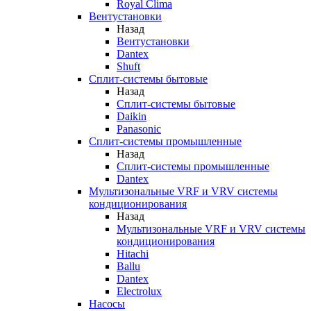
Royal Clima
Вентустановки
Назад
Вентустановки
Dantex
Shuft
Сплит-системы бытовые
Назад
Сплит-системы бытовые
Daikin
Panasonic
Сплит-системы промышленные
Назад
Сплит-системы промышленные
Dantex
Мультизональные VRF и VRV системы
кондиционирования
Назад
Мультизональные VRF и VRV системы
кондиционирования
Hitachi
Ballu
Dantex
Electrolux
Насосы