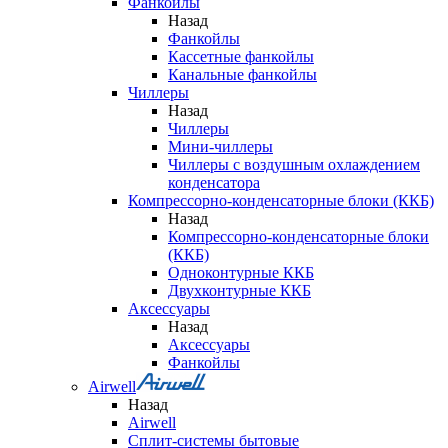
Фанкойлы
Назад
Фанкойлы
Кассетные фанкойлы
Канальные фанкойлы
Чиллеры
Назад
Чиллеры
Мини-чиллеры
Чиллеры с воздушным охлаждением
конденсатора
Компрессорно-конденсаторные блоки (ККБ)
Назад
Компрессорно-конденсаторные блоки
(ККБ)
Одноконтурные ККБ
Двухконтурные ККБ
Аксессуары
Назад
Аксессуары
Фанкойлы
Airwell
Назад
Airwell
Сплит-системы бытовые