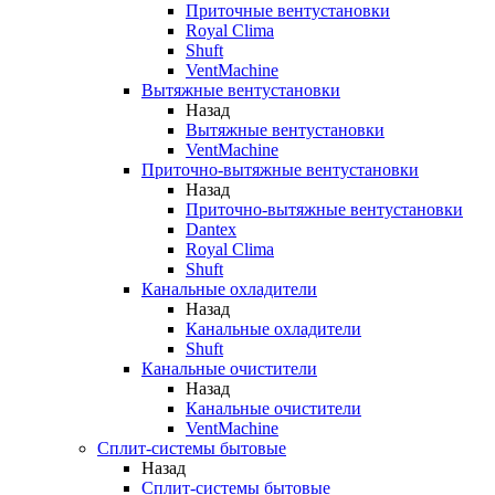
Приточные вентустановки
Royal Clima
Shuft
VentMachine
Вытяжные вентустановки
Назад
Вытяжные вентустановки
VentMachine
Приточно-вытяжные вентустановки
Назад
Приточно-вытяжные вентустановки
Dantex
Royal Clima
Shuft
Канальные охладители
Назад
Канальные охладители
Shuft
Канальные очистители
Назад
Канальные очистители
VentMachine
Сплит-системы бытовые
Назад
Сплит-системы бытовые