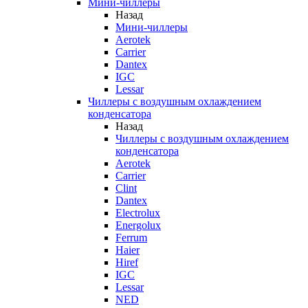
Мини-чиллеры
Назад
Мини-чиллеры
Aerotek
Carrier
Dantex
IGC
Lessar
Чиллеры с воздушным охлаждением
конденсатора
Назад
Чиллеры с воздушным охлаждением
конденсатора
Aerotek
Carrier
Clint
Dantex
Electrolux
Energolux
Ferrum
Haier
Hiref
IGC
Lessar
NED