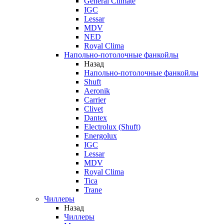
General Climate
IGC
Lessar
MDV
NED
Royal Clima
Напольно-потолочные фанкойлы
Назад
Напольно-потолочные фанкойлы
Shuft
Aeronik
Carrier
Clivet
Dantex
Electrolux (Shuft)
Energolux
IGC
Lessar
MDV
Royal Clima
Tica
Trane
Чиллеры
Назад
Чиллеры