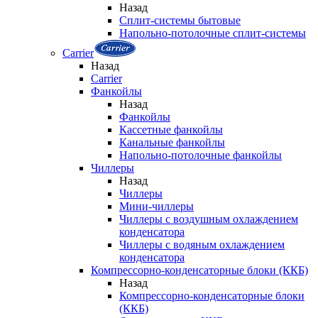
Назад
Сплит-системы бытовые
Напольно-потолочные сплит-системы
Carrier
Назад
Carrier
Фанкойлы
Назад
Фанкойлы
Кассетные фанкойлы
Канальные фанкойлы
Напольно-потолочные фанкойлы
Чиллеры
Назад
Чиллеры
Мини-чиллеры
Чиллеры с воздушным охлаждением
конденсатора
Чиллеры с водяным охлаждением
конденсатора
Компрессорно-конденсаторные блоки (ККБ)
Назад
Компрессорно-конденсаторные блоки
(ККБ)