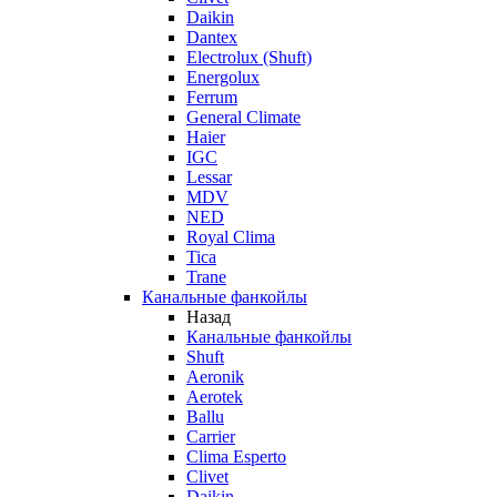
Daikin
Dantex
Electrolux (Shuft)
Energolux
Ferrum
General Climate
Haier
IGC
Lessar
MDV
NED
Royal Clima
Tica
Trane
Канальные фанкойлы
Назад
Канальные фанкойлы
Shuft
Aeronik
Aerotek
Ballu
Carrier
Clima Esperto
Clivet
Daikin