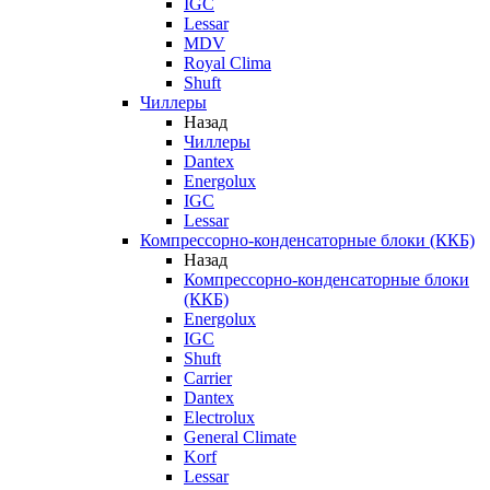
IGC
Lessar
MDV
Royal Clima
Shuft
Чиллеры
Назад
Чиллеры
Dantex
Energolux
IGC
Lessar
Компрессорно-конденсаторные блоки (ККБ)
Назад
Компрессорно-конденсаторные блоки
(ККБ)
Energolux
IGC
Shuft
Carrier
Dantex
Electrolux
General Climate
Korf
Lessar