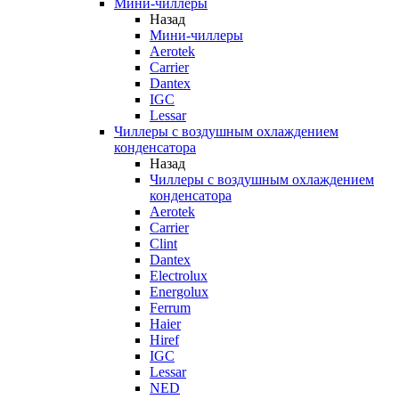
Мини-чиллеры
Назад
Мини-чиллеры
Aerotek
Carrier
Dantex
IGC
Lessar
Чиллеры с воздушным охлаждением
конденсатора
Назад
Чиллеры с воздушным охлаждением
конденсатора
Aerotek
Carrier
Clint
Dantex
Electrolux
Energolux
Ferrum
Haier
Hiref
IGC
Lessar
NED