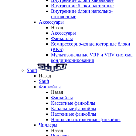
Внутренние блоки канальные
Внутренние блоки настенные
Внутренние блоки напольно-
потолочные
Аксессуары
Назад
Аксессуары
Фанкойлы
Компрессорно-конденсаторные блоки
(ККБ)
Мультизональные VRF и VRV системы
кондиционирования
Shuft
Назад
Shuft
Фанкойлы
Назад
Фанкойлы
Кассетные фанкойлы
Канальные фанкойлы
Настенные фанкойлы
Напольно-потолочные фанкойлы
Чиллеры
Назад
Чиллеры