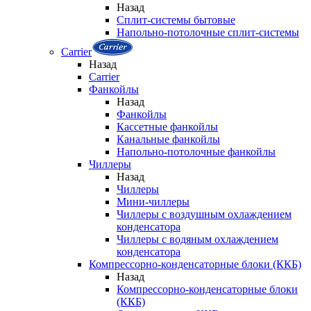
Назад
Сплит-системы бытовые
Напольно-потолочные сплит-системы
Carrier
Назад
Carrier
Фанкойлы
Назад
Фанкойлы
Кассетные фанкойлы
Канальные фанкойлы
Напольно-потолочные фанкойлы
Чиллеры
Назад
Чиллеры
Мини-чиллеры
Чиллеры с воздушным охлаждением
конденсатора
Чиллеры с водяным охлаждением
конденсатора
Компрессорно-конденсаторные блоки (ККБ)
Назад
Компрессорно-конденсаторные блоки
(ККБ)