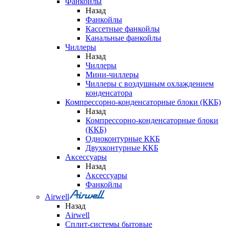
Фанкойлы
Назад
Фанкойлы
Кассетные фанкойлы
Канальные фанкойлы
Чиллеры
Назад
Чиллеры
Мини-чиллеры
Чиллеры с воздушным охлаждением
конденсатора
Компрессорно-конденсаторные блоки (ККБ)
Назад
Компрессорно-конденсаторные блоки
(ККБ)
Одноконтурные ККБ
Двухконтурные ККБ
Аксессуары
Назад
Аксессуары
Фанкойлы
Airwell
Назад
Airwell
Сплит-системы бытовые