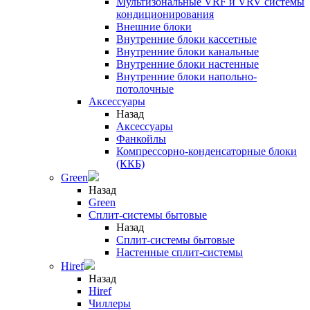
Мультизональные VRF и VRV системы
кондиционирования
Внешние блоки
Внутренние блоки кассетные
Внутренние блоки канальные
Внутренние блоки настенные
Внутренние блоки напольно-
потолочные
Аксессуары
Назад
Аксессуары
Фанкойлы
Компрессорно-конденсаторные блоки
(ККБ)
Green
Назад
Green
Сплит-системы бытовые
Назад
Сплит-системы бытовые
Настенные сплит-системы
Hiref
Назад
Hiref
Чиллеры