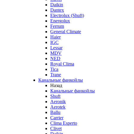
Daikin
Dantex
Electrolux (Shuft)
Energolux
Ferrum
General Climate
Haier
IGC
Lessar
MDV
NED
Royal Clima
Tica
Trane
Канальные фанкойлы
Назад
Канальные фанкойлы
Shuft
Aeronik
Aerotek
Ballu
Carrier
Clima Esperto
Clivet
Daikin