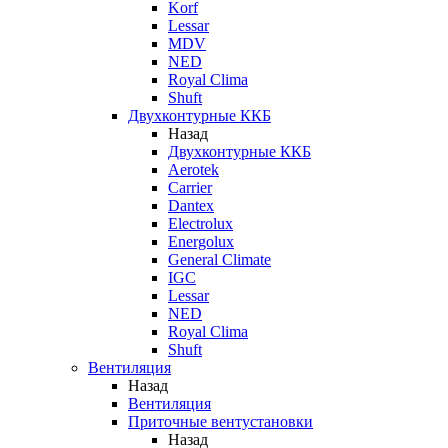
Korf
Lessar
MDV
NED
Royal Clima
Shuft
Двухконтурные ККБ
Назад
Двухконтурные ККБ
Aerotek
Carrier
Dantex
Electrolux
Energolux
General Climate
IGC
Lessar
NED
Royal Clima
Shuft
Вентиляция
Назад
Вентиляция
Приточные вентустановки
Назад