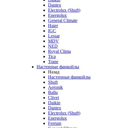
Dantex
Electrolux (Shuft)
Energolux
General Climate
Haier
IGC
Lessar
MDV
NED
Royal Clima
Tica
Trane
Настенные фанкойлы
Назад
Настенные фанкойлы
Shuft
Aeronik
Ballu
Clivet
Daikin
Dantex
Electrolux (Shuft)
Energolux
Ferrum