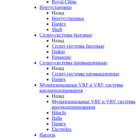
Royal Clima
Вентустановки
Назад
Вентустановки
Dantex
Shuft
Сплит-системы бытовые
Назад
Сплит-системы бытовые
Daikin
Panasonic
Сплит-системы промышленные
Назад
Сплит-системы промышленные
Dantex
Мультизональные VRF и VRV системы
кондиционирования
Назад
Мультизональные VRF и VRV системы
кондиционирования
Hitachi
Ballu
Dantex
Electrolux
Насосы