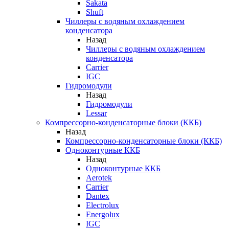
Sakata
Shuft
Чиллеры с водяным охлаждением
конденсатора
Назад
Чиллеры с водяным охлаждением
конденсатора
Carrier
IGC
Гидромодули
Назад
Гидромодули
Lessar
Компрессорно-конденсаторные блоки (ККБ)
Назад
Компрессорно-конденсаторные блоки (ККБ)
Одноконтурные ККБ
Назад
Одноконтурные ККБ
Aerotek
Carrier
Dantex
Electrolux
Energolux
IGC