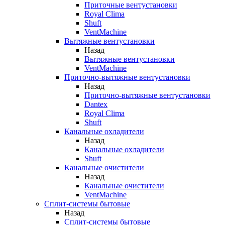
Приточные вентустановки
Royal Clima
Shuft
VentMachine
Вытяжные вентустановки
Назад
Вытяжные вентустановки
VentMachine
Приточно-вытяжные вентустановки
Назад
Приточно-вытяжные вентустановки
Dantex
Royal Clima
Shuft
Канальные охладители
Назад
Канальные охладители
Shuft
Канальные очистители
Назад
Канальные очистители
VentMachine
Сплит-системы бытовые
Назад
Сплит-системы бытовые