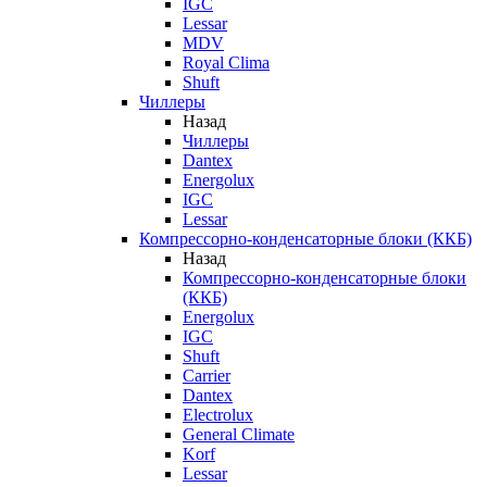
IGC
Lessar
MDV
Royal Clima
Shuft
Чиллеры
Назад
Чиллеры
Dantex
Energolux
IGC
Lessar
Компрессорно-конденсаторные блоки (ККБ)
Назад
Компрессорно-конденсаторные блоки
(ККБ)
Energolux
IGC
Shuft
Carrier
Dantex
Electrolux
General Climate
Korf
Lessar