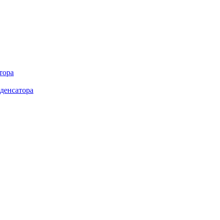
тора
денсатора