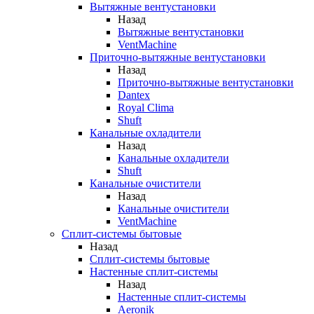
Вытяжные вентустановки
Назад
Вытяжные вентустановки
VentMachine
Приточно-вытяжные вентустановки
Назад
Приточно-вытяжные вентустановки
Dantex
Royal Clima
Shuft
Канальные охладители
Назад
Канальные охладители
Shuft
Канальные очистители
Назад
Канальные очистители
VentMachine
Сплит-системы бытовые
Назад
Сплит-системы бытовые
Настенные сплит-системы
Назад
Настенные сплит-системы
Aeronik