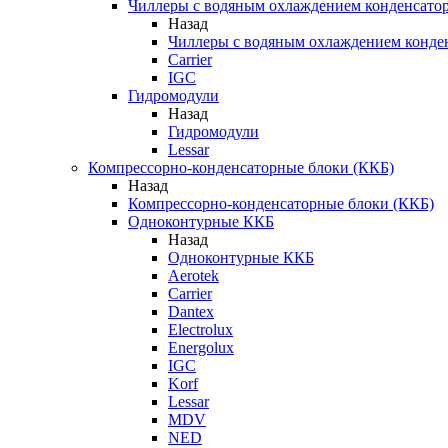
Чиллеры с водяным охлаждением конденсато
Назад
Чиллеры с водяным охлаждением конде
Carrier
IGC
Гидромодули
Назад
Гидромодули
Lessar
Компрессорно-конденсаторные блоки (ККБ)
Назад
Компрессорно-конденсаторные блоки (ККБ)
Одноконтурные ККБ
Назад
Одноконтурные ККБ
Aerotek
Carrier
Dantex
Electrolux
Energolux
IGC
Korf
Lessar
MDV
NED