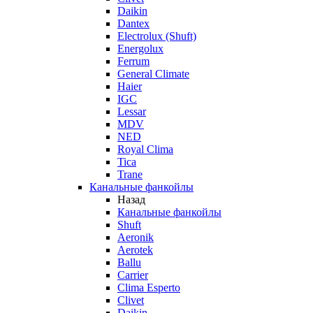
Daikin
Dantex
Electrolux (Shuft)
Energolux
Ferrum
General Climate
Haier
IGC
Lessar
MDV
NED
Royal Clima
Tica
Trane
Канальные фанкойлы
Назад
Канальные фанкойлы
Shuft
Aeronik
Aerotek
Ballu
Carrier
Clima Esperto
Clivet
Daikin