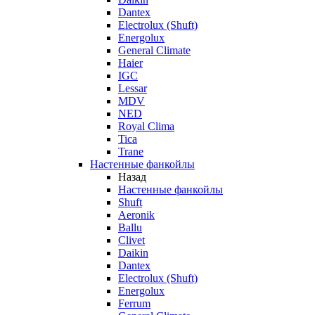
Dantex
Electrolux (Shuft)
Energolux
General Climate
Haier
IGC
Lessar
MDV
NED
Royal Clima
Tica
Trane
Настенные фанкойлы
Назад
Настенные фанкойлы
Shuft
Aeronik
Ballu
Clivet
Daikin
Dantex
Electrolux (Shuft)
Energolux
Ferrum