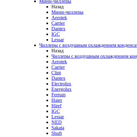
Мини-чиллеры
Назад
Мини-чиллеры
Aerotek
Carrier
Dantex
IGC
Lessar
Чиллеры с воздушным охлаждением конденса
Назад
Чиллеры с воздушным охлаждением кон
Aerotek
Carrier
Clint
Dantex
Electrolux
Energolux
Ferrum
Haier
Hiref
IGC
Lessar
NED
Sakata
Shuft