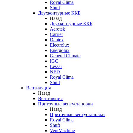
Royal Clima
Shuft
Двухконтурные ККБ
Назад
Двухконтурные ККБ
Aerotek
Carrier
Dantex
Electrolux
Energolux
General Climate
IGC
Lessar
NED
Royal Clima
Shuft
Вентиляция
Назад
Вентиляция
Приточные вентустановки
Назад
Приточные вентустановки
Royal Clima
Shuft
VentMachine