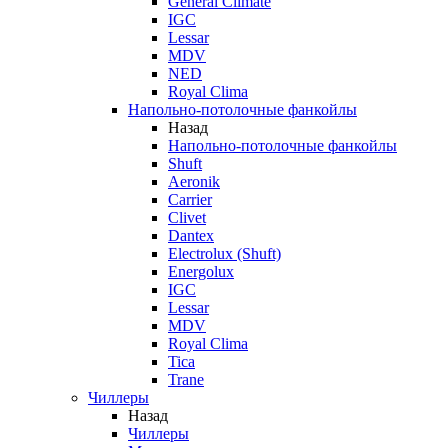
General Climate
IGC
Lessar
MDV
NED
Royal Clima
Напольно-потолочные фанкойлы
Назад
Напольно-потолочные фанкойлы
Shuft
Aeronik
Carrier
Clivet
Dantex
Electrolux (Shuft)
Energolux
IGC
Lessar
MDV
Royal Clima
Tica
Trane
Чиллеры
Назад
Чиллеры