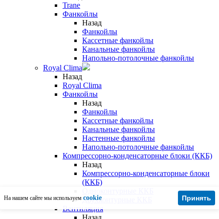
Trane
Фанкойлы
Назад
Фанкойлы
Кассетные фанкойлы
Канальные фанкойлы
Напольно-потолочные фанкойлы
Royal Clima
Назад
Royal Clima
Фанкойлы
Назад
Фанкойлы
Кассетные фанкойлы
Канальные фанкойлы
Настенные фанкойлы
Напольно-потолочные фанкойлы
Компрессорно-конденсаторные блоки (ККБ)
Назад
Компрессорно-конденсаторные блоки
(ККБ)
Одноконтурные ККБ
cookie
Принять
На нашем сайте мы используем
Двухконтурные ККБ
Вентиляция
Назад