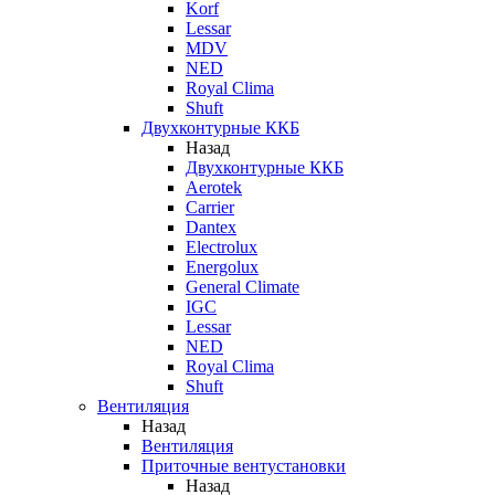
Korf
Lessar
MDV
NED
Royal Clima
Shuft
Двухконтурные ККБ
Назад
Двухконтурные ККБ
Aerotek
Carrier
Dantex
Electrolux
Energolux
General Climate
IGC
Lessar
NED
Royal Clima
Shuft
Вентиляция
Назад
Вентиляция
Приточные вентустановки
Назад