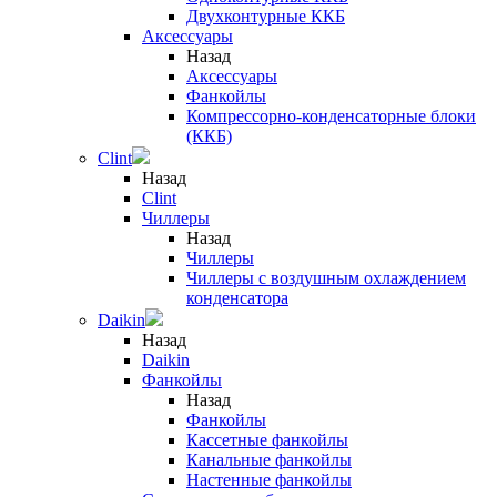
Двухконтурные ККБ
Аксессуары
Назад
Аксессуары
Фанкойлы
Компрессорно-конденсаторные блоки
(ККБ)
Clint
Назад
Clint
Чиллеры
Назад
Чиллеры
Чиллеры с воздушным охлаждением
конденсатора
Daikin
Назад
Daikin
Фанкойлы
Назад
Фанкойлы
Кассетные фанкойлы
Канальные фанкойлы
Настенные фанкойлы