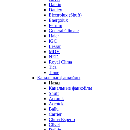
Daikin
Dantex
Electrolux (Shuft)
Energolux
Ferrum
General Climate
Haier
IGC
Lessar
MDV
NED
Royal Clima
Tica
Trane
Канальные фанкойлы
Назад
Канальные фанкойлы
Shuft
Aeronik
Aerotek
Ballu
Carrier
Clima Esperto
Clivet
Daikin