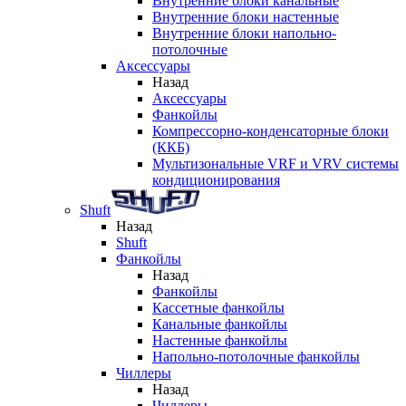
Внутренние блоки канальные
Внутренние блоки настенные
Внутренние блоки напольно-
потолочные
Аксессуары
Назад
Аксессуары
Фанкойлы
Компрессорно-конденсаторные блоки
(ККБ)
Мультизональные VRF и VRV системы
кондиционирования
Shuft
Назад
Shuft
Фанкойлы
Назад
Фанкойлы
Кассетные фанкойлы
Канальные фанкойлы
Настенные фанкойлы
Напольно-потолочные фанкойлы
Чиллеры
Назад
Чиллеры