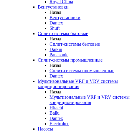
Royal Clima
Вентустановки
Назад
Вентустановки
Dantex
Shuft
Сплит-системы бытовые
Назад
Сплит-системы бытовые
Daikin
Panasonic
Сплит-системы промышленные
Назад
Сплит-системы промышленные
Dantex
Мультизональные VRF и VRV системы
кондиционирования
Назад
Мультизональные VRF и VRV системы
кондиционирования
Hitachi
Ballu
Dantex
Electrolux
Насосы