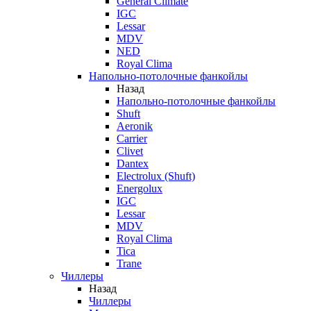
General Climate
IGC
Lessar
MDV
NED
Royal Clima
Напольно-потолочные фанкойлы
Назад
Напольно-потолочные фанкойлы
Shuft
Aeronik
Carrier
Clivet
Dantex
Electrolux (Shuft)
Energolux
IGC
Lessar
MDV
Royal Clima
Tica
Trane
Чиллеры
Назад
Чиллеры