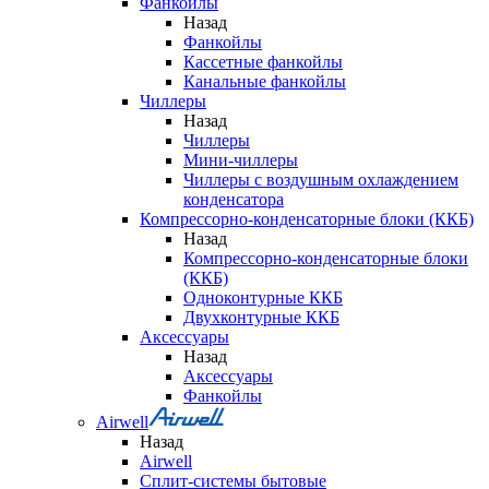
Фанкойлы
Назад
Фанкойлы
Кассетные фанкойлы
Канальные фанкойлы
Чиллеры
Назад
Чиллеры
Мини-чиллеры
Чиллеры с воздушным охлаждением
конденсатора
Компрессорно-конденсаторные блоки (ККБ)
Назад
Компрессорно-конденсаторные блоки
(ККБ)
Одноконтурные ККБ
Двухконтурные ККБ
Аксессуары
Назад
Аксессуары
Фанкойлы
Airwell
Назад
Airwell
Сплит-системы бытовые