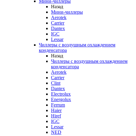
Мини-чиллеры
Назад
Мини-чиллеры
Aerotek
Carrier
Dantex
IGC
Lessar
Чиллеры с воздушным охлаждением
конденсатора
Назад
Чиллеры с воздушным охлаждением
конденсатора
Aerotek
Carrier
Clint
Dantex
Electrolux
Energolux
Ferrum
Haier
Hiref
IGC
Lessar
NED