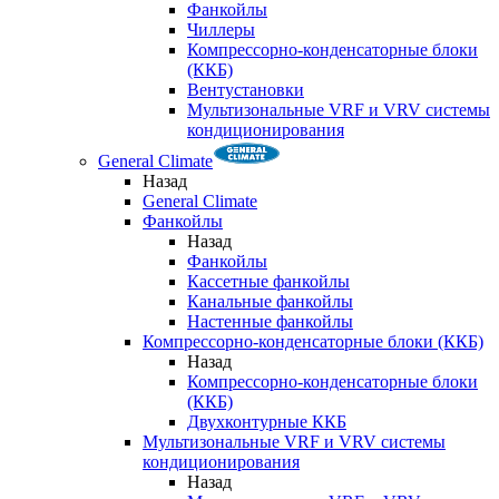
Фанкойлы
Чиллеры
Компрессорно-конденсаторные блоки
(ККБ)
Вентустановки
Мультизональные VRF и VRV системы
кондиционирования
General Climate
Назад
General Climate
Фанкойлы
Назад
Фанкойлы
Кассетные фанкойлы
Канальные фанкойлы
Настенные фанкойлы
Компрессорно-конденсаторные блоки (ККБ)
Назад
Компрессорно-конденсаторные блоки
(ККБ)
Двухконтурные ККБ
Мультизональные VRF и VRV системы
кондиционирования
Назад