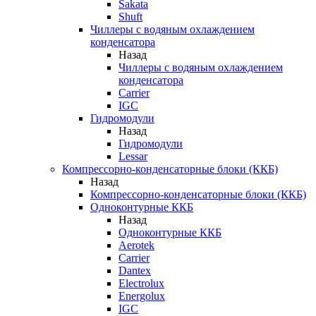
Sakata
Shuft
Чиллеры с водяным охлаждением
конденсатора
Назад
Чиллеры с водяным охлаждением
конденсатора
Carrier
IGC
Гидромодули
Назад
Гидромодули
Lessar
Компрессорно-конденсаторные блоки (ККБ)
Назад
Компрессорно-конденсаторные блоки (ККБ)
Одноконтурные ККБ
Назад
Одноконтурные ККБ
Aerotek
Carrier
Dantex
Electrolux
Energolux
IGC