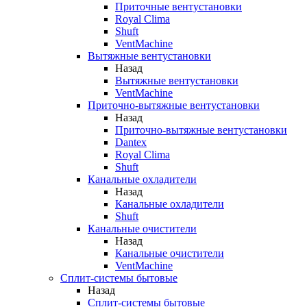
Приточные вентустановки
Royal Clima
Shuft
VentMachine
Вытяжные вентустановки
Назад
Вытяжные вентустановки
VentMachine
Приточно-вытяжные вентустановки
Назад
Приточно-вытяжные вентустановки
Dantex
Royal Clima
Shuft
Канальные охладители
Назад
Канальные охладители
Shuft
Канальные очистители
Назад
Канальные очистители
VentMachine
Сплит-системы бытовые
Назад
Сплит-системы бытовые