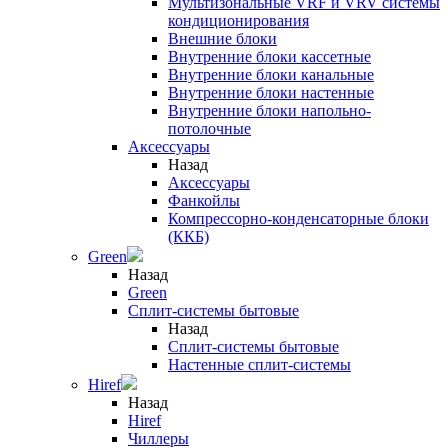
Мультизональные VRF и VRV системы
кондиционирования
Внешние блоки
Внутренние блоки кассетные
Внутренние блоки канальные
Внутренние блоки настенные
Внутренние блоки напольно-
потолочные
Аксессуары
Назад
Аксессуары
Фанкойлы
Компрессорно-конденсаторные блоки
(ККБ)
Green
Назад
Green
Сплит-системы бытовые
Назад
Сплит-системы бытовые
Настенные сплит-системы
Hiref
Назад
Hiref
Чиллеры