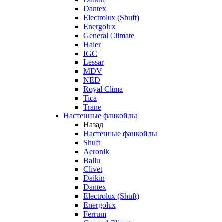
Dantex
Electrolux (Shuft)
Energolux
General Climate
Haier
IGC
Lessar
MDV
NED
Royal Clima
Tica
Trane
Настенные фанкойлы
Назад
Настенные фанкойлы
Shuft
Aeronik
Ballu
Clivet
Daikin
Dantex
Electrolux (Shuft)
Energolux
Ferrum