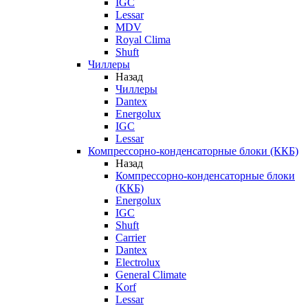
IGC
Lessar
MDV
Royal Clima
Shuft
Чиллеры
Назад
Чиллеры
Dantex
Energolux
IGC
Lessar
Компрессорно-конденсаторные блоки (ККБ)
Назад
Компрессорно-конденсаторные блоки
(ККБ)
Energolux
IGC
Shuft
Carrier
Dantex
Electrolux
General Climate
Korf
Lessar