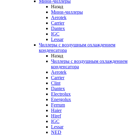
Мини-чиллеры
Назад
Мини-чиллеры
Aerotek
Carrier
Dantex
IGC
Lessar
Чиллеры с воздушным охлаждением
конденсатора
Назад
Чиллеры с воздушным охлаждением
конденсатора
Aerotek
Carrier
Clint
Dantex
Electrolux
Energolux
Ferrum
Haier
Hiref
IGC
Lessar
NED