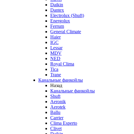
Daikin
Dantex
Electrolux (Shuft)
Energolux
Ferrum
General Climate
Haier
IGC
Lessar
MDV
NED
Royal Clima
Tica
Trane
Канальные фанкойлы
Назад
Канальные фанкойлы
Shuft
Aeronik
Aerotek
Ballu
Carrier
Clima Esperto
Clivet
Daikin