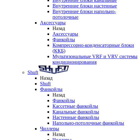
Внутренние блоки канальные
Внутренние блоки настенные
Внутренние блоки напольно-
потолочные
Аксессуары
Назад
Аксессуары
Фанкойлы
Компрессорно-конденсаторные блоки
(ККБ)
Мультизональные VRF и VRV системы
кондиционирования
Shuft
Назад
Shuft
Фанкойлы
Назад
Фанкойлы
Кассетные фанкойлы
Канальные фанкойлы
Настенные фанкойлы
Напольно-потолочные фанкойлы
Чиллеры
Назад
Чиллеры