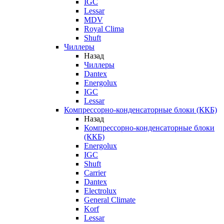
IGC
Lessar
MDV
Royal Clima
Shuft
Чиллеры
Назад
Чиллеры
Dantex
Energolux
IGC
Lessar
Компрессорно-конденсаторные блоки (ККБ)
Назад
Компрессорно-конденсаторные блоки
(ККБ)
Energolux
IGC
Shuft
Carrier
Dantex
Electrolux
General Climate
Korf
Lessar