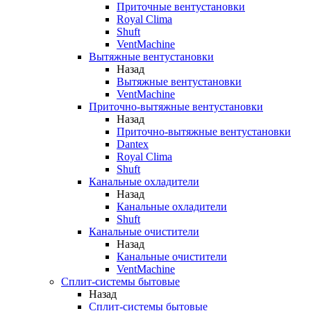
Приточные вентустановки
Royal Clima
Shuft
VentMachine
Вытяжные вентустановки
Назад
Вытяжные вентустановки
VentMachine
Приточно-вытяжные вентустановки
Назад
Приточно-вытяжные вентустановки
Dantex
Royal Clima
Shuft
Канальные охладители
Назад
Канальные охладители
Shuft
Канальные очистители
Назад
Канальные очистители
VentMachine
Сплит-системы бытовые
Назад
Сплит-системы бытовые