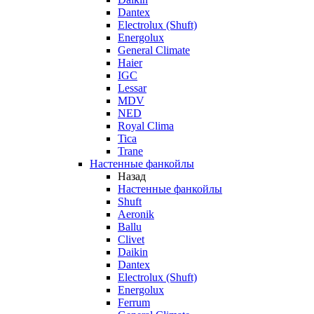
Dantex
Electrolux (Shuft)
Energolux
General Climate
Haier
IGC
Lessar
MDV
NED
Royal Clima
Tica
Trane
Настенные фанкойлы
Назад
Настенные фанкойлы
Shuft
Aeronik
Ballu
Clivet
Daikin
Dantex
Electrolux (Shuft)
Energolux
Ferrum