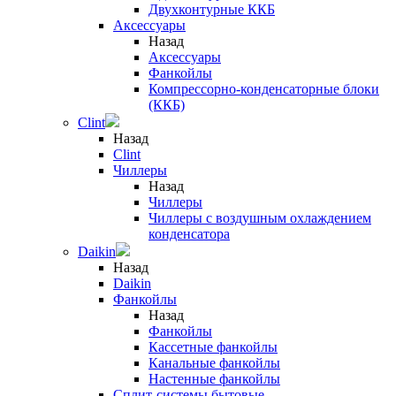
Двухконтурные ККБ
Аксессуары
Назад
Аксессуары
Фанкойлы
Компрессорно-конденсаторные блоки
(ККБ)
Clint
Назад
Clint
Чиллеры
Назад
Чиллеры
Чиллеры с воздушным охлаждением
конденсатора
Daikin
Назад
Daikin
Фанкойлы
Назад
Фанкойлы
Кассетные фанкойлы
Канальные фанкойлы
Настенные фанкойлы
Сплит-системы бытовые