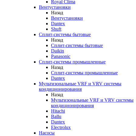
Royal Clima
Вентустановки
Назад
Вентустановки
Dantex
Shuft
Сплит-системы бытовые
Назад
Сплит-системы бытовые
Daikin
Panasonic
Сплит-системы промышленные
Назад
Сплит-системы промышленные
Dantex
Мультизональные VRF и VRV системы
кондиционирования
Назад
Мультизональные VRF и VRV системы
кондиционирования
Hitachi
Ballu
Dantex
Electrolux
Насосы