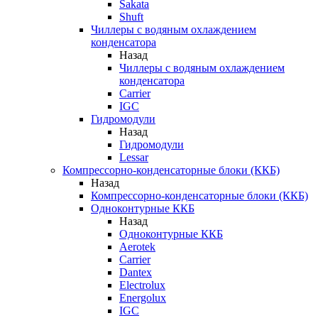
Sakata
Shuft
Чиллеры с водяным охлаждением
конденсатора
Назад
Чиллеры с водяным охлаждением
конденсатора
Carrier
IGC
Гидромодули
Назад
Гидромодули
Lessar
Компрессорно-конденсаторные блоки (ККБ)
Назад
Компрессорно-конденсаторные блоки (ККБ)
Одноконтурные ККБ
Назад
Одноконтурные ККБ
Aerotek
Carrier
Dantex
Electrolux
Energolux
IGC