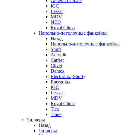
General Climate
IGC
Lessar
MDV
NED
Royal Clima
Напольно-потолочные фанкойлы
Назад
Напольно-потолочные фанкойлы
Shuft
Aeronik
Carrier
Clivet
Dantex
Electrolux (Shuft)
Energolux
IGC
Lessar
MDV
Royal Clima
Tica
Trane
Чиллеры
Назад
Чиллеры