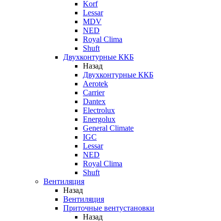
Korf
Lessar
MDV
NED
Royal Clima
Shuft
Двухконтурные ККБ
Назад
Двухконтурные ККБ
Aerotek
Carrier
Dantex
Electrolux
Energolux
General Climate
IGC
Lessar
NED
Royal Clima
Shuft
Вентиляция
Назад
Вентиляция
Приточные вентустановки
Назад