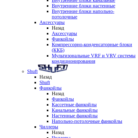
Внутренние блоки канальные
Внутренние блоки настенные
Внутренние блоки напольно-
потолочные
Аксессуары
Назад
Аксессуары
Фанкойлы
Компрессорно-конденсаторные блоки
(ККБ)
Мультизональные VRF и VRV системы
кондиционирования
Shuft
Назад
Shuft
Фанкойлы
Назад
Фанкойлы
Кассетные фанкойлы
Канальные фанкойлы
Настенные фанкойлы
Напольно-потолочные фанкойлы
Чиллеры
Назад
Чиллеры