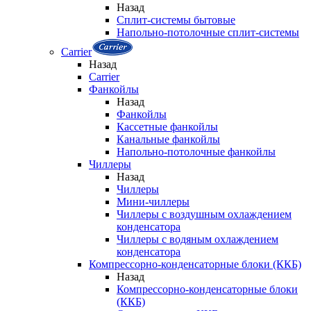
Назад
Сплит-системы бытовые
Напольно-потолочные сплит-системы
Carrier
Назад
Carrier
Фанкойлы
Назад
Фанкойлы
Кассетные фанкойлы
Канальные фанкойлы
Напольно-потолочные фанкойлы
Чиллеры
Назад
Чиллеры
Мини-чиллеры
Чиллеры с воздушным охлаждением
конденсатора
Чиллеры с водяным охлаждением
конденсатора
Компрессорно-конденсаторные блоки (ККБ)
Назад
Компрессорно-конденсаторные блоки
(ККБ)