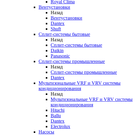
Royal Clima
Вентустановки
Назад
Вентустановки
Dantex
Shuft
Сплит-системы бытовые
Назад
Сплит-системы бытовые
Daikin
Panasonic
Сплит-системы промышленные
Назад
Сплит-системы промышленные
Dantex
Мультизональные VRF и VRV системы
кондиционирования
Назад
Мультизональные VRF и VRV системы
кондиционирования
Hitachi
Ballu
Dantex
Electrolux
Насосы