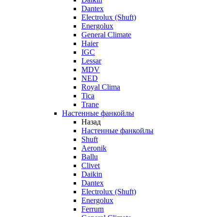
Dantex
Electrolux (Shuft)
Energolux
General Climate
Haier
IGC
Lessar
MDV
NED
Royal Clima
Tica
Trane
Настенные фанкойлы
Назад
Настенные фанкойлы
Shuft
Aeronik
Ballu
Clivet
Daikin
Dantex
Electrolux (Shuft)
Energolux
Ferrum