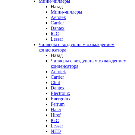
Мини-чиллеры
Назад
Мини-чиллеры
Aerotek
Carrier
Dantex
IGC
Lessar
Чиллеры с воздушным охлаждением
конденсатора
Назад
Чиллеры с воздушным охлаждением
конденсатора
Aerotek
Carrier
Clint
Dantex
Electrolux
Energolux
Ferrum
Haier
Hiref
IGC
Lessar
NED