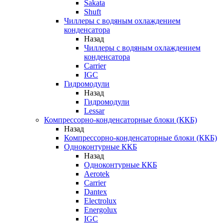
Sakata
Shuft
Чиллеры с водяным охлаждением
конденсатора
Назад
Чиллеры с водяным охлаждением
конденсатора
Carrier
IGC
Гидромодули
Назад
Гидромодули
Lessar
Компрессорно-конденсаторные блоки (ККБ)
Назад
Компрессорно-конденсаторные блоки (ККБ)
Одноконтурные ККБ
Назад
Одноконтурные ККБ
Aerotek
Carrier
Dantex
Electrolux
Energolux
IGC