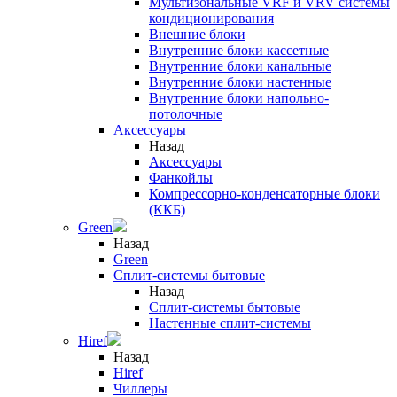
Мультизональные VRF и VRV системы
кондиционирования
Внешние блоки
Внутренние блоки кассетные
Внутренние блоки канальные
Внутренние блоки настенные
Внутренние блоки напольно-
потолочные
Аксессуары
Назад
Аксессуары
Фанкойлы
Компрессорно-конденсаторные блоки
(ККБ)
Green
Назад
Green
Сплит-системы бытовые
Назад
Сплит-системы бытовые
Настенные сплит-системы
Hiref
Назад
Hiref
Чиллеры