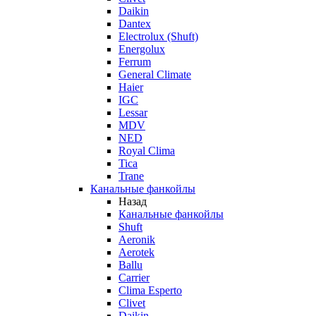
Daikin
Dantex
Electrolux (Shuft)
Energolux
Ferrum
General Climate
Haier
IGC
Lessar
MDV
NED
Royal Clima
Tica
Trane
Канальные фанкойлы
Назад
Канальные фанкойлы
Shuft
Aeronik
Aerotek
Ballu
Carrier
Clima Esperto
Clivet
Daikin