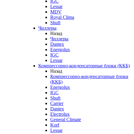
IGC
Lessar
MDV
Royal Clima
Shuft
Чиллеры
Назад
Чиллеры
Dantex
Energolux
IGC
Lessar
Компрессорно-конденсаторные блоки (ККБ)
Назад
Компрессорно-конденсаторные блоки
(ККБ)
Energolux
IGC
Shuft
Carrier
Dantex
Electrolux
General Climate
Korf
Lessar