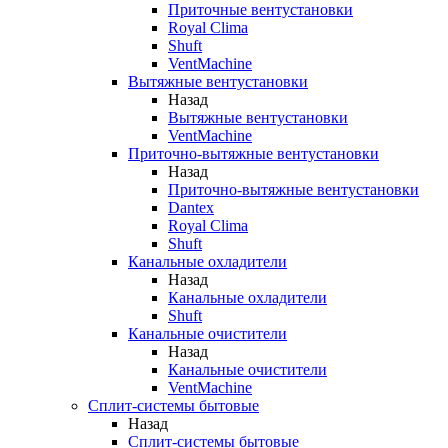
Приточные вентустановки
Royal Clima
Shuft
VentMachine
Вытяжные вентустановки
Назад
Вытяжные вентустановки
VentMachine
Приточно-вытяжные вентустановки
Назад
Приточно-вытяжные вентустановки
Dantex
Royal Clima
Shuft
Канальные охладители
Назад
Канальные охладители
Shuft
Канальные очистители
Назад
Канальные очистители
VentMachine
Сплит-системы бытовые
Назад
Сплит-системы бытовые