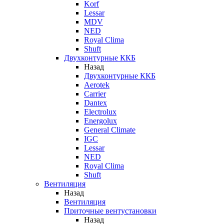
Korf
Lessar
MDV
NED
Royal Clima
Shuft
Двухконтурные ККБ
Назад
Двухконтурные ККБ
Aerotek
Carrier
Dantex
Electrolux
Energolux
General Climate
IGC
Lessar
NED
Royal Clima
Shuft
Вентиляция
Назад
Вентиляция
Приточные вентустановки
Назад