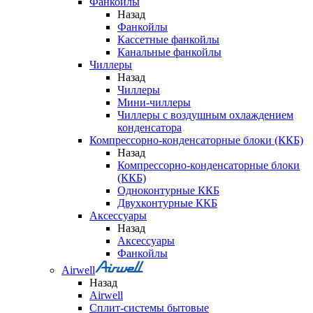
Фанкойлы
Назад
Фанкойлы
Кассетные фанкойлы
Канальные фанкойлы
Чиллеры
Назад
Чиллеры
Мини-чиллеры
Чиллеры с воздушным охлаждением
конденсатора
Компрессорно-конденсаторные блоки (ККБ)
Назад
Компрессорно-конденсаторные блоки
(ККБ)
Одноконтурные ККБ
Двухконтурные ККБ
Аксессуары
Назад
Аксессуары
Фанкойлы
Airwell
Назад
Airwell
Сплит-системы бытовые