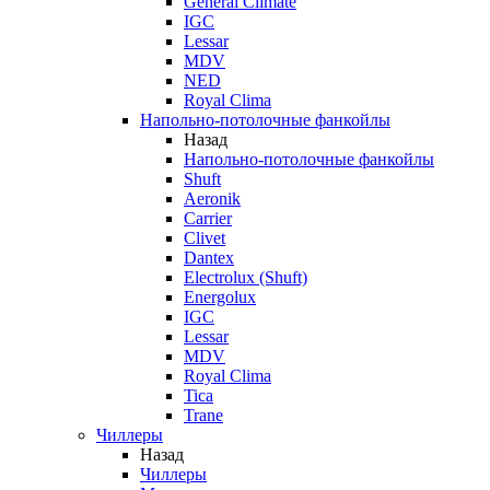
General Climate
IGC
Lessar
MDV
NED
Royal Clima
Напольно-потолочные фанкойлы
Назад
Напольно-потолочные фанкойлы
Shuft
Aeronik
Carrier
Clivet
Dantex
Electrolux (Shuft)
Energolux
IGC
Lessar
MDV
Royal Clima
Tica
Trane
Чиллеры
Назад
Чиллеры