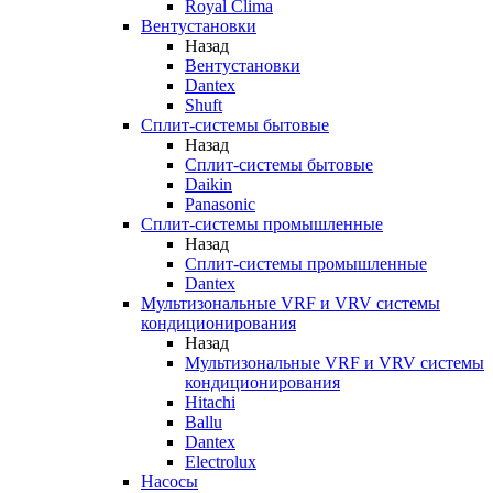
Royal Clima
Вентустановки
Назад
Вентустановки
Dantex
Shuft
Сплит-системы бытовые
Назад
Сплит-системы бытовые
Daikin
Panasonic
Сплит-системы промышленные
Назад
Сплит-системы промышленные
Dantex
Мультизональные VRF и VRV системы
кондиционирования
Назад
Мультизональные VRF и VRV системы
кондиционирования
Hitachi
Ballu
Dantex
Electrolux
Насосы