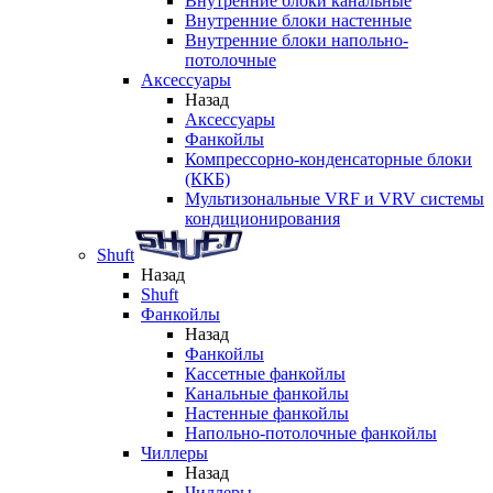
Внутренние блоки канальные
Внутренние блоки настенные
Внутренние блоки напольно-
потолочные
Аксессуары
Назад
Аксессуары
Фанкойлы
Компрессорно-конденсаторные блоки
(ККБ)
Мультизональные VRF и VRV системы
кондиционирования
Shuft
Назад
Shuft
Фанкойлы
Назад
Фанкойлы
Кассетные фанкойлы
Канальные фанкойлы
Настенные фанкойлы
Напольно-потолочные фанкойлы
Чиллеры
Назад
Чиллеры