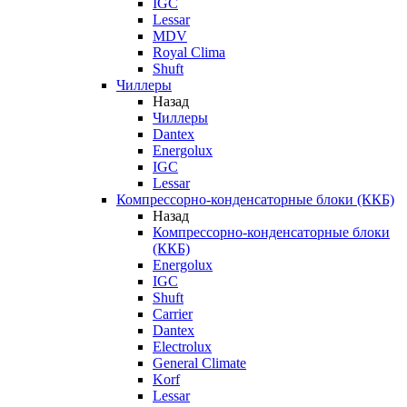
IGC
Lessar
MDV
Royal Clima
Shuft
Чиллеры
Назад
Чиллеры
Dantex
Energolux
IGC
Lessar
Компрессорно-конденсаторные блоки (ККБ)
Назад
Компрессорно-конденсаторные блоки
(ККБ)
Energolux
IGC
Shuft
Carrier
Dantex
Electrolux
General Climate
Korf
Lessar