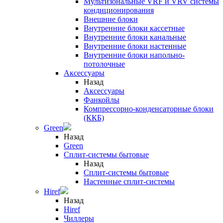
Мультизональные VRF и VRV системы
кондиционирования
Внешние блоки
Внутренние блоки кассетные
Внутренние блоки канальные
Внутренние блоки настенные
Внутренние блоки напольно-
потолочные
Аксессуары
Назад
Аксессуары
Фанкойлы
Компрессорно-конденсаторные блоки
(ККБ)
Green
Назад
Green
Сплит-системы бытовые
Назад
Сплит-системы бытовые
Настенные сплит-системы
Hiref
Назад
Hiref
Чиллеры