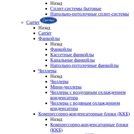
Назад
Сплит-системы бытовые
Напольно-потолочные сплит-системы
Carrier
Назад
Carrier
Фанкойлы
Назад
Фанкойлы
Кассетные фанкойлы
Канальные фанкойлы
Напольно-потолочные фанкойлы
Чиллеры
Назад
Чиллеры
Мини-чиллеры
Чиллеры с воздушным охлаждением
конденсатора
Чиллеры с водяным охлаждением
конденсатора
Компрессорно-конденсаторные блоки (ККБ)
Назад
Компрессорно-конденсаторные блоки
(ККБ)