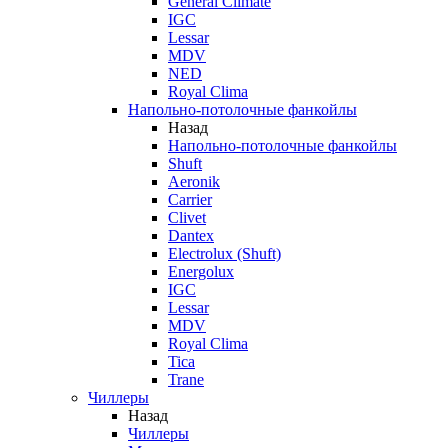
General Climate
IGC
Lessar
MDV
NED
Royal Clima
Напольно-потолочные фанкойлы
Назад
Напольно-потолочные фанкойлы
Shuft
Aeronik
Carrier
Clivet
Dantex
Electrolux (Shuft)
Energolux
IGC
Lessar
MDV
Royal Clima
Tica
Trane
Чиллеры
Назад
Чиллеры