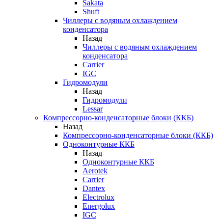
Sakata
Shuft
Чиллеры с водяным охлаждением
конденсатора
Назад
Чиллеры с водяным охлаждением
конденсатора
Carrier
IGC
Гидромодули
Назад
Гидромодули
Lessar
Компрессорно-конденсаторные блоки (ККБ)
Назад
Компрессорно-конденсаторные блоки (ККБ)
Одноконтурные ККБ
Назад
Одноконтурные ККБ
Aerotek
Carrier
Dantex
Electrolux
Energolux
IGC