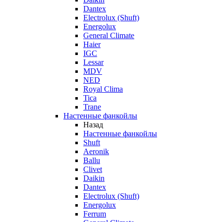
Dantex
Electrolux (Shuft)
Energolux
General Climate
Haier
IGC
Lessar
MDV
NED
Royal Clima
Tica
Trane
Настенные фанкойлы
Назад
Настенные фанкойлы
Shuft
Aeronik
Ballu
Clivet
Daikin
Dantex
Electrolux (Shuft)
Energolux
Ferrum