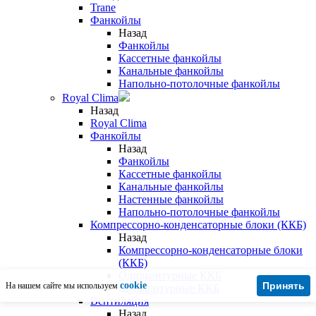
Trane
Фанкойлы
Назад
Фанкойлы
Кассетные фанкойлы
Канальные фанкойлы
Напольно-потолочные фанкойлы
Royal Clima
Назад
Royal Clima
Фанкойлы
Назад
Фанкойлы
Кассетные фанкойлы
Канальные фанкойлы
Настенные фанкойлы
Напольно-потолочные фанкойлы
Компрессорно-конденсаторные блоки (ККБ)
Назад
Компрессорно-конденсаторные блоки
(ККБ)
Одноконтурные ККБ
cookie
Принять
На нашем сайте мы используем
Двухконтурные ККБ
Вентиляция
Назад