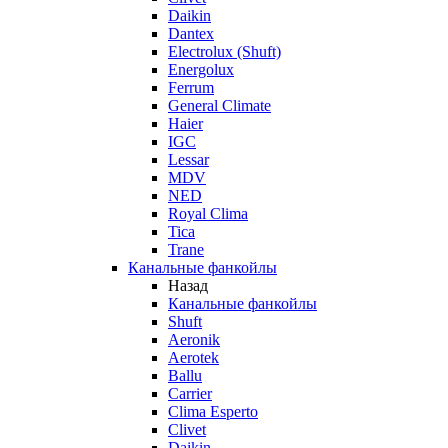
Daikin
Dantex
Electrolux (Shuft)
Energolux
Ferrum
General Climate
Haier
IGC
Lessar
MDV
NED
Royal Clima
Tica
Trane
Канальные фанкойлы
Назад
Канальные фанкойлы
Shuft
Aeronik
Aerotek
Ballu
Carrier
Clima Esperto
Clivet
Daikin