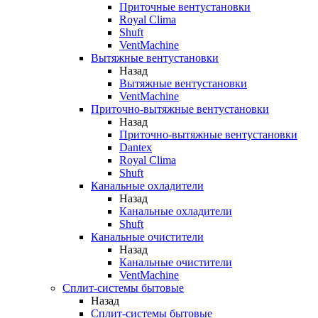
Приточные вентустановки
Royal Clima
Shuft
VentMachine
Вытяжные вентустановки
Назад
Вытяжные вентустановки
VentMachine
Приточно-вытяжные вентустановки
Назад
Приточно-вытяжные вентустановки
Dantex
Royal Clima
Shuft
Канальные охладители
Назад
Канальные охладители
Shuft
Канальные очистители
Назад
Канальные очистители
VentMachine
Сплит-системы бытовые
Назад
Сплит-системы бытовые