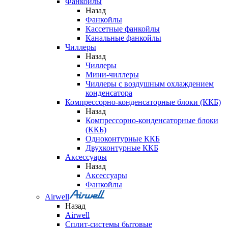
Фанкойлы
Назад
Фанкойлы
Кассетные фанкойлы
Канальные фанкойлы
Чиллеры
Назад
Чиллеры
Мини-чиллеры
Чиллеры с воздушным охлаждением
конденсатора
Компрессорно-конденсаторные блоки (ККБ)
Назад
Компрессорно-конденсаторные блоки
(ККБ)
Одноконтурные ККБ
Двухконтурные ККБ
Аксессуары
Назад
Аксессуары
Фанкойлы
Airwell
Назад
Airwell
Сплит-системы бытовые