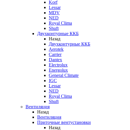
Korf
Lessar
MDV
NED
Royal Clima
Shuft
Двухконтурные ККБ
Назад
Двухконтурные ККБ
Aerotek
Carrier
Dantex
Electrolux
Energolux
General Climate
IGC
Lessar
NED
Royal Clima
Shuft
Вентиляция
Назад
Вентиляция
Приточные вентустановки
Назад