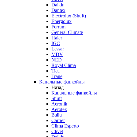
Daikin
Dantex
Electrolux (Shuft)
Energolux
Ferrum
General Climate
Haier
IGC
Lessar
MDV
NED
Royal Clima
Tica
Trane
Канальные фанкойлы
Назад
Канальные фанкойлы
Shuft
Aeronik
Aerotek
Ballu
Carrier
Clima Esperto
Clivet
Daikin