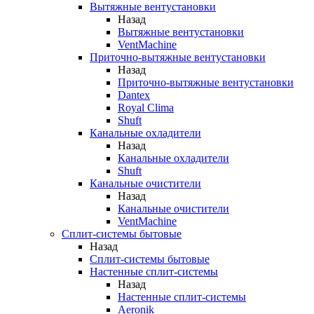
Вытяжные вентустановки
Назад
Вытяжные вентустановки
VentMachine
Приточно-вытяжные вентустановки
Назад
Приточно-вытяжные вентустановки
Dantex
Royal Clima
Shuft
Канальные охладители
Назад
Канальные охладители
Shuft
Канальные очистители
Назад
Канальные очистители
VentMachine
Сплит-системы бытовые
Назад
Сплит-системы бытовые
Настенные сплит-системы
Назад
Настенные сплит-системы
Aeronik