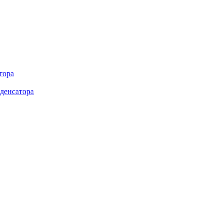
тора
денсатора