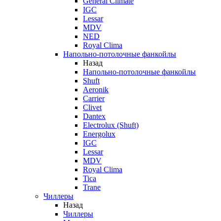
General Climate
IGC
Lessar
MDV
NED
Royal Clima
Напольно-потолочные фанкойлы
Назад
Напольно-потолочные фанкойлы
Shuft
Aeronik
Carrier
Clivet
Dantex
Electrolux (Shuft)
Energolux
IGC
Lessar
MDV
Royal Clima
Tica
Trane
Чиллеры
Назад
Чиллеры