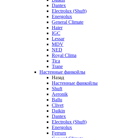
Dantex
Electrolux (Shuft)
Energolux
General Climate
Haier
IGC
Lessar
MDV
NED
Royal Clima
Tica
Trane
Настенные фанкойлы
Назад
Настенные фанкойлы
Shuft
Aeronik
Ballu
Clivet
Daikin
Dantex
Electrolux (Shuft)
Energolux
Ferrum