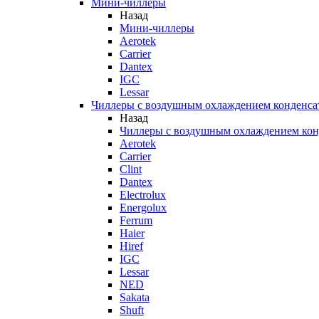
Мини-чиллеры
Назад
Мини-чиллеры
Aerotek
Carrier
Dantex
IGC
Lessar
Чиллеры с воздушным охлаждением конденса
Назад
Чиллеры с воздушным охлаждением кон
Aerotek
Carrier
Clint
Dantex
Electrolux
Energolux
Ferrum
Haier
Hiref
IGC
Lessar
NED
Sakata
Shuft