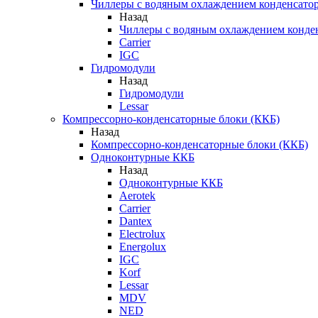
Чиллеры с водяным охлаждением конденсато
Назад
Чиллеры с водяным охлаждением конде
Carrier
IGC
Гидромодули
Назад
Гидромодули
Lessar
Компрессорно-конденсаторные блоки (ККБ)
Назад
Компрессорно-конденсаторные блоки (ККБ)
Одноконтурные ККБ
Назад
Одноконтурные ККБ
Aerotek
Carrier
Dantex
Electrolux
Energolux
IGC
Korf
Lessar
MDV
NED