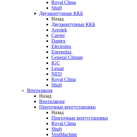
Royal Clima
Shuft
Двухконтурные ККБ
Назад
Двухконтурные ККБ
Aerotek
Carrier
Dantex
Electrolux
Energolux
General Climate
IGC
Lessar
NED
Royal Clima
Shuft
Вентиляция
Назад
Вентиляция
Приточные вентустановки
Назад
Приточные вентустановки
Royal Clima
Shuft
VentMachine