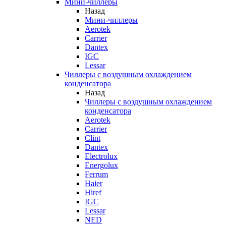
Мини-чиллеры
Назад
Мини-чиллеры
Aerotek
Carrier
Dantex
IGC
Lessar
Чиллеры с воздушным охлаждением
конденсатора
Назад
Чиллеры с воздушным охлаждением
конденсатора
Aerotek
Carrier
Clint
Dantex
Electrolux
Energolux
Ferrum
Haier
Hiref
IGC
Lessar
NED