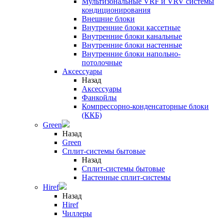
Мультизональные VRF и VRV системы
кондиционирования
Внешние блоки
Внутренние блоки кассетные
Внутренние блоки канальные
Внутренние блоки настенные
Внутренние блоки напольно-
потолочные
Аксессуары
Назад
Аксессуары
Фанкойлы
Компрессорно-конденсаторные блоки
(ККБ)
Green
Назад
Green
Сплит-системы бытовые
Назад
Сплит-системы бытовые
Настенные сплит-системы
Hiref
Назад
Hiref
Чиллеры