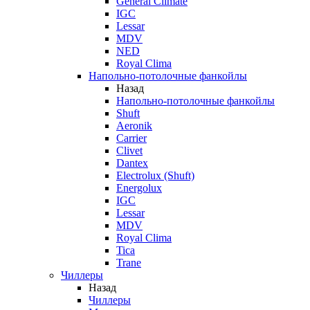
General Climate
IGC
Lessar
MDV
NED
Royal Clima
Напольно-потолочные фанкойлы
Назад
Напольно-потолочные фанкойлы
Shuft
Aeronik
Carrier
Clivet
Dantex
Electrolux (Shuft)
Energolux
IGC
Lessar
MDV
Royal Clima
Tica
Trane
Чиллеры
Назад
Чиллеры