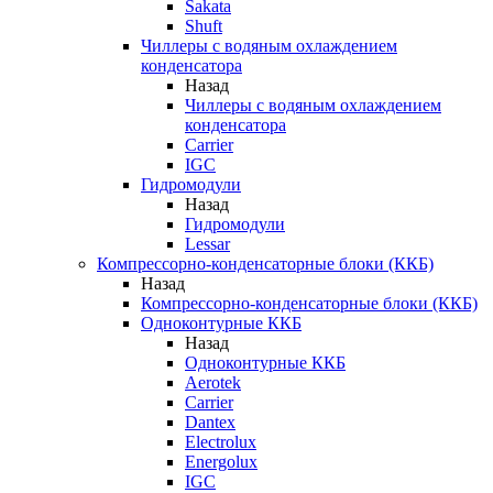
Sakata
Shuft
Чиллеры с водяным охлаждением
конденсатора
Назад
Чиллеры с водяным охлаждением
конденсатора
Carrier
IGC
Гидромодули
Назад
Гидромодули
Lessar
Компрессорно-конденсаторные блоки (ККБ)
Назад
Компрессорно-конденсаторные блоки (ККБ)
Одноконтурные ККБ
Назад
Одноконтурные ККБ
Aerotek
Carrier
Dantex
Electrolux
Energolux
IGC