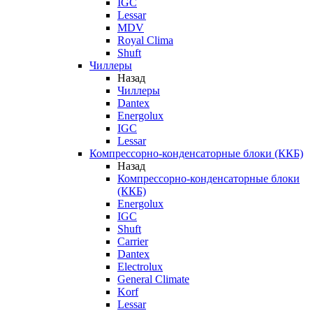
IGC
Lessar
MDV
Royal Clima
Shuft
Чиллеры
Назад
Чиллеры
Dantex
Energolux
IGC
Lessar
Компрессорно-конденсаторные блоки (ККБ)
Назад
Компрессорно-конденсаторные блоки
(ККБ)
Energolux
IGC
Shuft
Carrier
Dantex
Electrolux
General Climate
Korf
Lessar