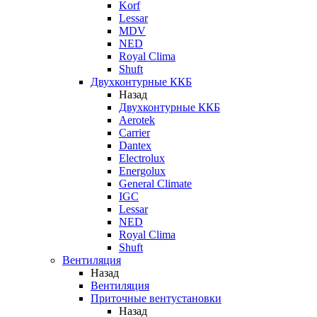
Korf
Lessar
MDV
NED
Royal Clima
Shuft
Двухконтурные ККБ
Назад
Двухконтурные ККБ
Aerotek
Carrier
Dantex
Electrolux
Energolux
General Climate
IGC
Lessar
NED
Royal Clima
Shuft
Вентиляция
Назад
Вентиляция
Приточные вентустановки
Назад