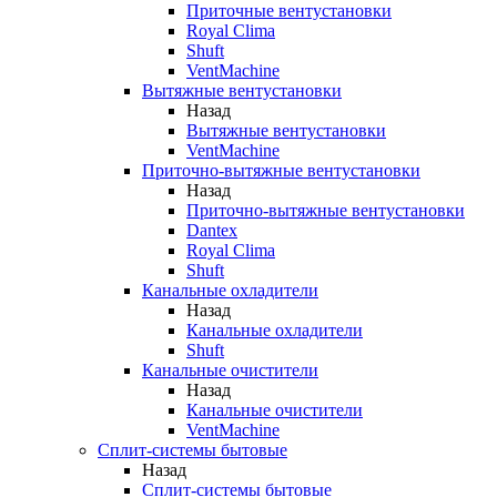
Приточные вентустановки
Royal Clima
Shuft
VentMachine
Вытяжные вентустановки
Назад
Вытяжные вентустановки
VentMachine
Приточно-вытяжные вентустановки
Назад
Приточно-вытяжные вентустановки
Dantex
Royal Clima
Shuft
Канальные охладители
Назад
Канальные охладители
Shuft
Канальные очистители
Назад
Канальные очистители
VentMachine
Сплит-системы бытовые
Назад
Сплит-системы бытовые