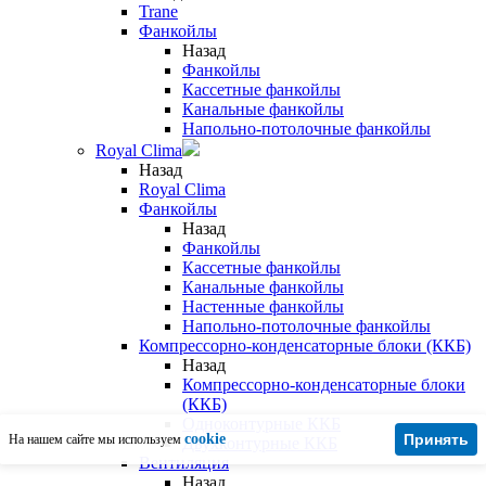
Trane
Фанкойлы
Назад
Фанкойлы
Кассетные фанкойлы
Канальные фанкойлы
Напольно-потолочные фанкойлы
Royal Clima
Назад
Royal Clima
Фанкойлы
Назад
Фанкойлы
Кассетные фанкойлы
Канальные фанкойлы
Настенные фанкойлы
Напольно-потолочные фанкойлы
Компрессорно-конденсаторные блоки (ККБ)
Назад
Компрессорно-конденсаторные блоки
(ККБ)
Одноконтурные ККБ
cookie
Принять
На нашем сайте мы используем
Двухконтурные ККБ
Вентиляция
Назад