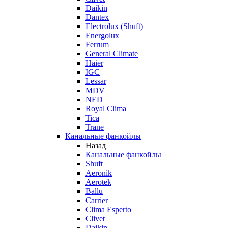
Daikin
Dantex
Electrolux (Shuft)
Energolux
Ferrum
General Climate
Haier
IGC
Lessar
MDV
NED
Royal Clima
Tica
Trane
Канальные фанкойлы
Назад
Канальные фанкойлы
Shuft
Aeronik
Aerotek
Ballu
Carrier
Clima Esperto
Clivet
Daikin