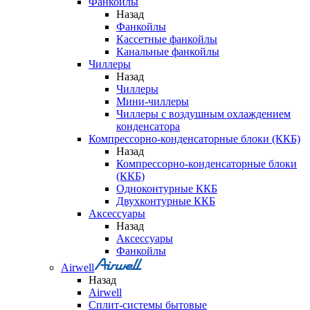
Фанкойлы
Назад
Фанкойлы
Кассетные фанкойлы
Канальные фанкойлы
Чиллеры
Назад
Чиллеры
Мини-чиллеры
Чиллеры с воздушным охлаждением
конденсатора
Компрессорно-конденсаторные блоки (ККБ)
Назад
Компрессорно-конденсаторные блоки
(ККБ)
Одноконтурные ККБ
Двухконтурные ККБ
Аксессуары
Назад
Аксессуары
Фанкойлы
Airwell
Назад
Airwell
Сплит-системы бытовые