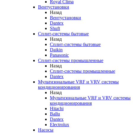
Royal Clima
Вентустановки
Назад
Вентустановки
Dantex
Shuft
Сплит-системы бытовые
Назад
Сплит-системы бытовые
Daikin
Panasonic
Сплит-системы промышленные
Назад
Сплит-системы промышленные
Dantex
Мультизональные VRF и VRV системы
кондиционирования
Назад
Мультизональные VRF и VRV системы
кондиционирования
Hitachi
Ballu
Dantex
Electrolux
Насосы