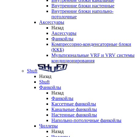
Внутренние блоки канальные
Внутренние блоки настенные
Внутренние блоки напольно-
потолочные
Аксессуары
Назад
Аксессуары
Фанкойлы
Компрессорно-конденсаторные блоки
(ККБ)
Мультизональные VRF и VRV системы
кондиционирования
Shuft
Назад
Shuft
Фанкойлы
Назад
Фанкойлы
Кассетные фанкойлы
Канальные фанкойлы
Настенные фанкойлы
Напольно-потолочные фанкойлы
Чиллеры
Назад
Чиллеры