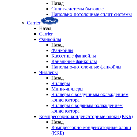
Назад
Сплит-системы бытовые
Напольно-потолочные сплит-системы
Carrier
Назад
Carrier
Фанкойлы
Назад
Фанкойлы
Кассетные фанкойлы
Канальные фанкойлы
Напольно-потолочные фанкойлы
Чиллеры
Назад
Чиллеры
Мини-чиллеры
Чиллеры с воздушным охлаждением
конденсатора
Чиллеры с водяным охлаждением
конденсатора
Компрессорно-конденсаторные блоки (ККБ)
Назад
Компрессорно-конденсаторные блоки
(ККБ)