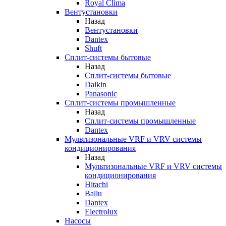
Royal Clima
Вентустановки
Назад
Вентустановки
Dantex
Shuft
Сплит-системы бытовые
Назад
Сплит-системы бытовые
Daikin
Panasonic
Сплит-системы промышленные
Назад
Сплит-системы промышленные
Dantex
Мультизональные VRF и VRV системы
кондиционирования
Назад
Мультизональные VRF и VRV системы
кондиционирования
Hitachi
Ballu
Dantex
Electrolux
Насосы