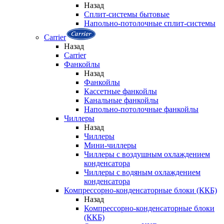
Назад
Сплит-системы бытовые
Напольно-потолочные сплит-системы
Carrier
Назад
Carrier
Фанкойлы
Назад
Фанкойлы
Кассетные фанкойлы
Канальные фанкойлы
Напольно-потолочные фанкойлы
Чиллеры
Назад
Чиллеры
Мини-чиллеры
Чиллеры с воздушным охлаждением
конденсатора
Чиллеры с водяным охлаждением
конденсатора
Компрессорно-конденсаторные блоки (ККБ)
Назад
Компрессорно-конденсаторные блоки
(ККБ)