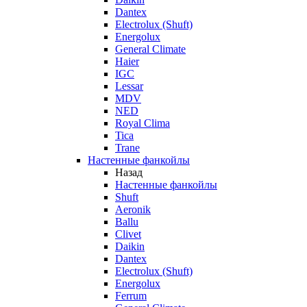
Dantex
Electrolux (Shuft)
Energolux
General Climate
Haier
IGC
Lessar
MDV
NED
Royal Clima
Tica
Trane
Настенные фанкойлы
Назад
Настенные фанкойлы
Shuft
Aeronik
Ballu
Clivet
Daikin
Dantex
Electrolux (Shuft)
Energolux
Ferrum