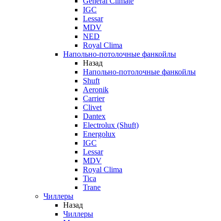
General Climate
IGC
Lessar
MDV
NED
Royal Clima
Напольно-потолочные фанкойлы
Назад
Напольно-потолочные фанкойлы
Shuft
Aeronik
Carrier
Clivet
Dantex
Electrolux (Shuft)
Energolux
IGC
Lessar
MDV
Royal Clima
Tica
Trane
Чиллеры
Назад
Чиллеры