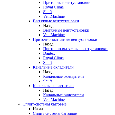
Приточные вентустановки
Royal Clima
Shuft
VentMachine
Вытяжные вентустановки
Назад
Вытяжные вентустановки
VentMachine
Приточно-вытяжные вентустановки
Назад
Приточно-вытяжные вентустановки
Dantex
Royal Clima
Shuft
Канальные охладители
Назад
Канальные охладители
Shuft
Канальные очистители
Назад
Канальные очистители
VentMachine
Сплит-системы бытовые
Назад
Сплит-системы бытовые