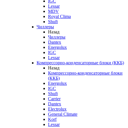
IGC
Lessar
MDV
Royal Clima
Shuft
Чиллеры
Назад
Чиллеры
Dantex
Energolux
IGC
Lessar
Компрессорно-конденсаторные блоки (ККБ)
Назад
Компрессорно-конденсаторные блоки
(ККБ)
Energolux
IGC
Shuft
Carrier
Dantex
Electrolux
General Climate
Korf
Lessar