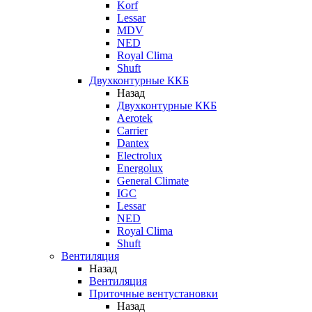
Korf
Lessar
MDV
NED
Royal Clima
Shuft
Двухконтурные ККБ
Назад
Двухконтурные ККБ
Aerotek
Carrier
Dantex
Electrolux
Energolux
General Climate
IGC
Lessar
NED
Royal Clima
Shuft
Вентиляция
Назад
Вентиляция
Приточные вентустановки
Назад