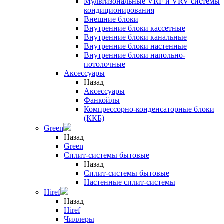
Мультизональные VRF и VRV системы
кондиционирования
Внешние блоки
Внутренние блоки кассетные
Внутренние блоки канальные
Внутренние блоки настенные
Внутренние блоки напольно-
потолочные
Аксессуары
Назад
Аксессуары
Фанкойлы
Компрессорно-конденсаторные блоки
(ККБ)
Green
Назад
Green
Сплит-системы бытовые
Назад
Сплит-системы бытовые
Настенные сплит-системы
Hiref
Назад
Hiref
Чиллеры