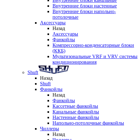
Внутренние блоки канальные
Внутренние блоки настенные
Внутренние блоки напольно-
потолочные
Аксессуары
Назад
Аксессуары
Фанкойлы
Компрессорно-конденсаторные блоки
(ККБ)
Мультизональные VRF и VRV системы
кондиционирования
Shuft
Назад
Shuft
Фанкойлы
Назад
Фанкойлы
Кассетные фанкойлы
Канальные фанкойлы
Настенные фанкойлы
Напольно-потолочные фанкойлы
Чиллеры
Назад
Чиллеры