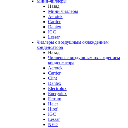
Мини-чиллеры
Назад
Мини-чиллеры
Aerotek
Carrier
Dantex
IGC
Lessar
Чиллеры с воздушным охлаждением
конденсатора
Назад
Чиллеры с воздушным охлаждением
конденсатора
Aerotek
Carrier
Clint
Dantex
Electrolux
Energolux
Ferrum
Haier
Hiref
IGC
Lessar
NED