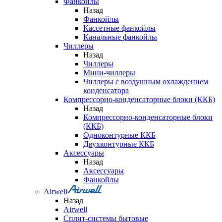
Фанкойлы
Назад
Фанкойлы
Кассетные фанкойлы
Канальные фанкойлы
Чиллеры
Назад
Чиллеры
Мини-чиллеры
Чиллеры с воздушным охлаждением
конденсатора
Компрессорно-конденсаторные блоки (ККБ)
Назад
Компрессорно-конденсаторные блоки
(ККБ)
Одноконтурные ККБ
Двухконтурные ККБ
Аксессуары
Назад
Аксессуары
Фанкойлы
Airwell
Назад
Airwell
Сплит-системы бытовые