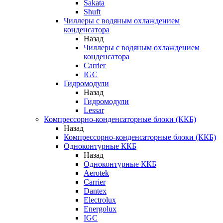
Sakata
Shuft
Чиллеры с водяным охлаждением
конденсатора
Назад
Чиллеры с водяным охлаждением
конденсатора
Carrier
IGC
Гидромодули
Назад
Гидромодули
Lessar
Компрессорно-конденсаторные блоки (ККБ)
Назад
Компрессорно-конденсаторные блоки (ККБ)
Одноконтурные ККБ
Назад
Одноконтурные ККБ
Aerotek
Carrier
Dantex
Electrolux
Energolux
IGC