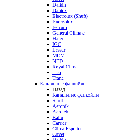
Daikin
Dantex
Electrolux (Shuft)
Energolux
Ferrum
General Climate
Haier
IGC
Lessar
MDV
NED
Royal Clima
Tica
Trane
Канальные фанкойлы
Назад
Канальные фанкойлы
Shuft
Aeronik
Aerotek
Ballu
Carrier
Clima Esperto
Clivet
Daikin