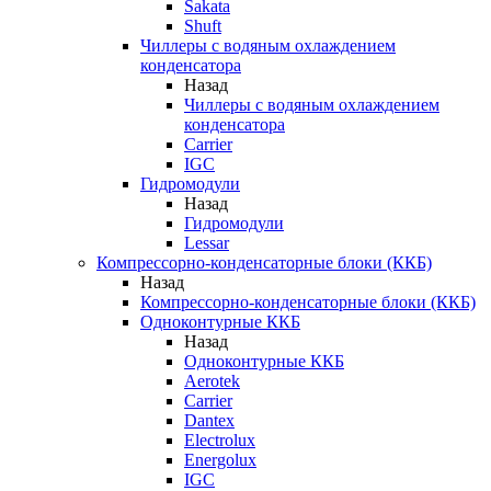
Sakata
Shuft
Чиллеры с водяным охлаждением
конденсатора
Назад
Чиллеры с водяным охлаждением
конденсатора
Carrier
IGC
Гидромодули
Назад
Гидромодули
Lessar
Компрессорно-конденсаторные блоки (ККБ)
Назад
Компрессорно-конденсаторные блоки (ККБ)
Одноконтурные ККБ
Назад
Одноконтурные ККБ
Aerotek
Carrier
Dantex
Electrolux
Energolux
IGC