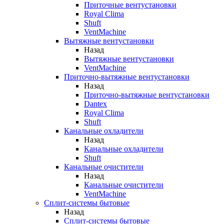
Приточные вентустановки
Royal Clima
Shuft
VentMachine
Вытяжные вентустановки
Назад
Вытяжные вентустановки
VentMachine
Приточно-вытяжные вентустановки
Назад
Приточно-вытяжные вентустановки
Dantex
Royal Clima
Shuft
Канальные охладители
Назад
Канальные охладители
Shuft
Канальные очистители
Назад
Канальные очистители
VentMachine
Сплит-системы бытовые
Назад
Сплит-системы бытовые