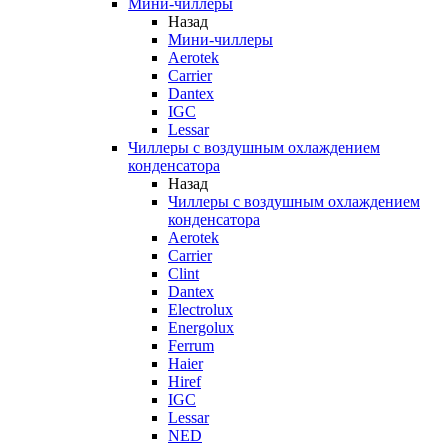
Мини-чиллеры
Назад
Мини-чиллеры
Aerotek
Carrier
Dantex
IGC
Lessar
Чиллеры с воздушным охлаждением
конденсатора
Назад
Чиллеры с воздушным охлаждением
конденсатора
Aerotek
Carrier
Clint
Dantex
Electrolux
Energolux
Ferrum
Haier
Hiref
IGC
Lessar
NED