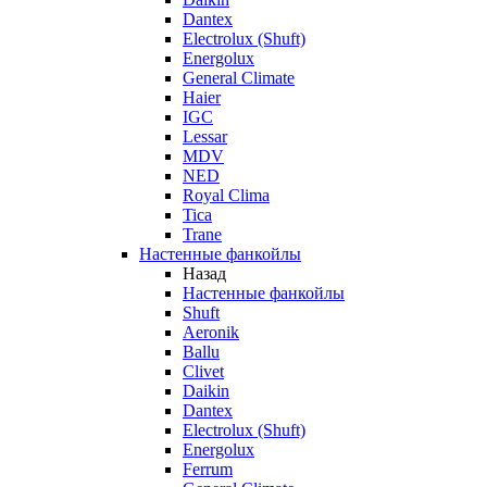
Dantex
Electrolux (Shuft)
Energolux
General Climate
Haier
IGC
Lessar
MDV
NED
Royal Clima
Tica
Trane
Настенные фанкойлы
Назад
Настенные фанкойлы
Shuft
Aeronik
Ballu
Clivet
Daikin
Dantex
Electrolux (Shuft)
Energolux
Ferrum