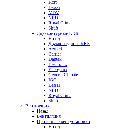
Korf
Lessar
MDV
NED
Royal Clima
Shuft
Двухконтурные ККБ
Назад
Двухконтурные ККБ
Aerotek
Carrier
Dantex
Electrolux
Energolux
General Climate
IGC
Lessar
NED
Royal Clima
Shuft
Вентиляция
Назад
Вентиляция
Приточные вентустановки
Назад