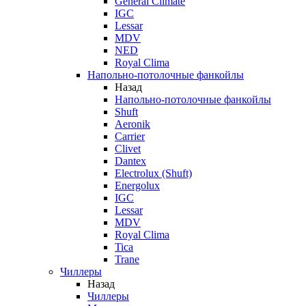
General Climate
IGC
Lessar
MDV
NED
Royal Clima
Напольно-потолочные фанкойлы
Назад
Напольно-потолочные фанкойлы
Shuft
Aeronik
Carrier
Clivet
Dantex
Electrolux (Shuft)
Energolux
IGC
Lessar
MDV
Royal Clima
Tica
Trane
Чиллеры
Назад
Чиллеры