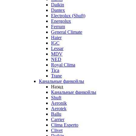
Daikin
Dantex
Electrolux (Shuft)
Energolux
Ferrum
General Climate
Haier
IGC
Lessar
MDV
NED
Royal Clima
Tica
Trane
Канальные фанкойлы
Назад
Канальные фанкойлы
Shuft
Aeronik
Aerotek
Ballu
Carrier
Clima Esperto
Clivet
Daikin