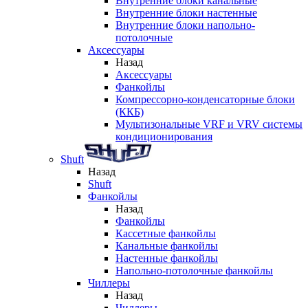
Внутренние блоки канальные
Внутренние блоки настенные
Внутренние блоки напольно-
потолочные
Аксессуары
Назад
Аксессуары
Фанкойлы
Компрессорно-конденсаторные блоки
(ККБ)
Мультизональные VRF и VRV системы
кондиционирования
Shuft
Назад
Shuft
Фанкойлы
Назад
Фанкойлы
Кассетные фанкойлы
Канальные фанкойлы
Настенные фанкойлы
Напольно-потолочные фанкойлы
Чиллеры
Назад
Чиллеры