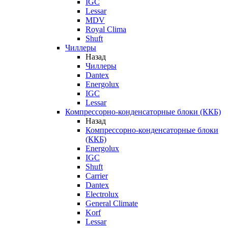
IGC
Lessar
MDV
Royal Clima
Shuft
Чиллеры
Назад
Чиллеры
Dantex
Energolux
IGC
Lessar
Компрессорно-конденсаторные блоки (ККБ)
Назад
Компрессорно-конденсаторные блоки
(ККБ)
Energolux
IGC
Shuft
Carrier
Dantex
Electrolux
General Climate
Korf
Lessar