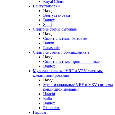
Royal Clima
Вентустановки
Назад
Вентустановки
Dantex
Shuft
Сплит-системы бытовые
Назад
Сплит-системы бытовые
Daikin
Panasonic
Сплит-системы промышленные
Назад
Сплит-системы промышленные
Dantex
Мультизональные VRF и VRV системы
кондиционирования
Назад
Мультизональные VRF и VRV системы
кондиционирования
Hitachi
Ballu
Dantex
Electrolux
Насосы