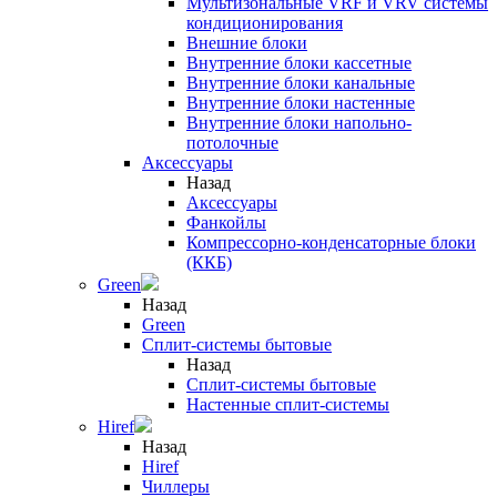
Мультизональные VRF и VRV системы
кондиционирования
Внешние блоки
Внутренние блоки кассетные
Внутренние блоки канальные
Внутренние блоки настенные
Внутренние блоки напольно-
потолочные
Аксессуары
Назад
Аксессуары
Фанкойлы
Компрессорно-конденсаторные блоки
(ККБ)
Green
Назад
Green
Сплит-системы бытовые
Назад
Сплит-системы бытовые
Настенные сплит-системы
Hiref
Назад
Hiref
Чиллеры