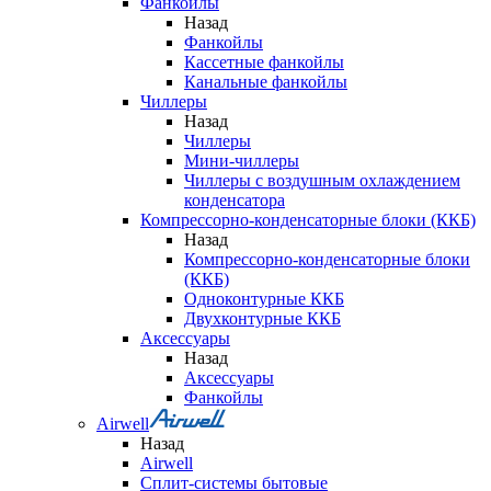
Фанкойлы
Назад
Фанкойлы
Кассетные фанкойлы
Канальные фанкойлы
Чиллеры
Назад
Чиллеры
Мини-чиллеры
Чиллеры с воздушным охлаждением
конденсатора
Компрессорно-конденсаторные блоки (ККБ)
Назад
Компрессорно-конденсаторные блоки
(ККБ)
Одноконтурные ККБ
Двухконтурные ККБ
Аксессуары
Назад
Аксессуары
Фанкойлы
Airwell
Назад
Airwell
Сплит-системы бытовые