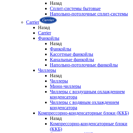
Назад
Сплит-системы бытовые
Напольно-потолочные сплит-системы
Carrier
Назад
Carrier
Фанкойлы
Назад
Фанкойлы
Кассетные фанкойлы
Канальные фанкойлы
Напольно-потолочные фанкойлы
Чиллеры
Назад
Чиллеры
Мини-чиллеры
Чиллеры с воздушным охлаждением
конденсатора
Чиллеры с водяным охлаждением
конденсатора
Компрессорно-конденсаторные блоки (ККБ)
Назад
Компрессорно-конденсаторные блоки
(ККБ)