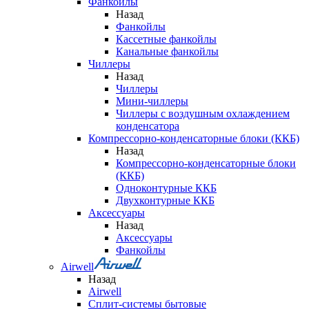
Фанкойлы
Назад
Фанкойлы
Кассетные фанкойлы
Канальные фанкойлы
Чиллеры
Назад
Чиллеры
Мини-чиллеры
Чиллеры с воздушным охлаждением
конденсатора
Компрессорно-конденсаторные блоки (ККБ)
Назад
Компрессорно-конденсаторные блоки
(ККБ)
Одноконтурные ККБ
Двухконтурные ККБ
Аксессуары
Назад
Аксессуары
Фанкойлы
Airwell
Назад
Airwell
Сплит-системы бытовые