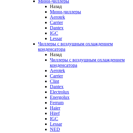
Мини-чиллеры
Назад
Мини-чиллеры
Aerotek
Carrier
Dantex
IGC
Lessar
Чиллеры с воздушным охлаждением
конденсатора
Назад
Чиллеры с воздушным охлаждением
конденсатора
Aerotek
Carrier
Clint
Dantex
Electrolux
Energolux
Ferrum
Haier
Hiref
IGC
Lessar
NED