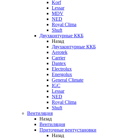
Korf
Lessar
MDV
NED
Royal Clima
Shuft
Двухконтурные ККБ
Назад
Двухконтурные ККБ
Aerotek
Carrier
Dantex
Electrolux
Energolux
General Climate
IGC
Lessar
NED
Royal Clima
Shuft
Вентиляция
Назад
Вентиляция
Приточные вентустановки
Назад