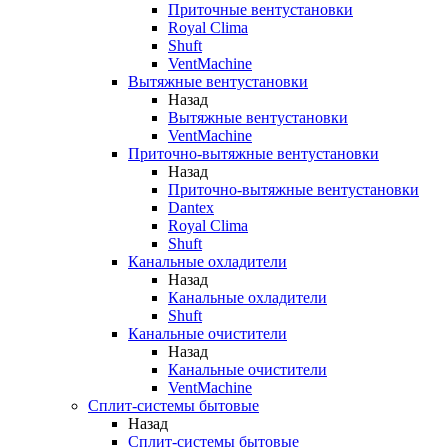
Приточные вентустановки
Royal Clima
Shuft
VentMachine
Вытяжные вентустановки
Назад
Вытяжные вентустановки
VentMachine
Приточно-вытяжные вентустановки
Назад
Приточно-вытяжные вентустановки
Dantex
Royal Clima
Shuft
Канальные охладители
Назад
Канальные охладители
Shuft
Канальные очистители
Назад
Канальные очистители
VentMachine
Сплит-системы бытовые
Назад
Сплит-системы бытовые