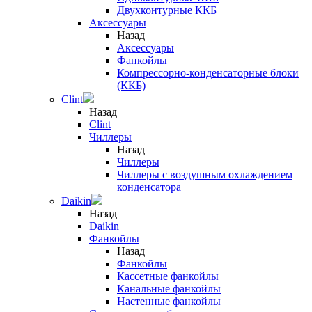
Двухконтурные ККБ
Аксессуары
Назад
Аксессуары
Фанкойлы
Компрессорно-конденсаторные блоки
(ККБ)
Clint
Назад
Clint
Чиллеры
Назад
Чиллеры
Чиллеры с воздушным охлаждением
конденсатора
Daikin
Назад
Daikin
Фанкойлы
Назад
Фанкойлы
Кассетные фанкойлы
Канальные фанкойлы
Настенные фанкойлы