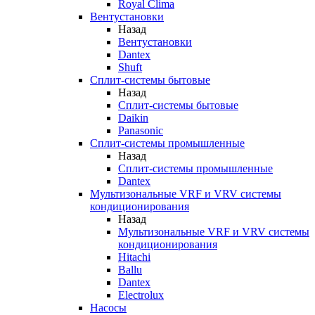
Royal Clima
Вентустановки
Назад
Вентустановки
Dantex
Shuft
Сплит-системы бытовые
Назад
Сплит-системы бытовые
Daikin
Panasonic
Сплит-системы промышленные
Назад
Сплит-системы промышленные
Dantex
Мультизональные VRF и VRV системы
кондиционирования
Назад
Мультизональные VRF и VRV системы
кондиционирования
Hitachi
Ballu
Dantex
Electrolux
Насосы