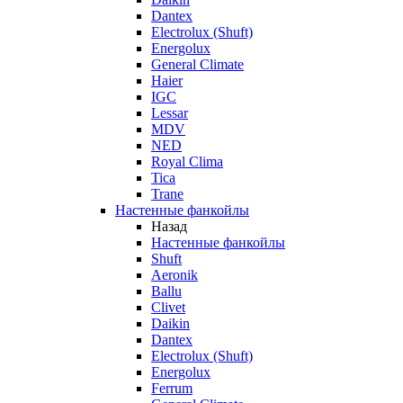
Dantex
Electrolux (Shuft)
Energolux
General Climate
Haier
IGC
Lessar
MDV
NED
Royal Clima
Tica
Trane
Настенные фанкойлы
Назад
Настенные фанкойлы
Shuft
Aeronik
Ballu
Clivet
Daikin
Dantex
Electrolux (Shuft)
Energolux
Ferrum