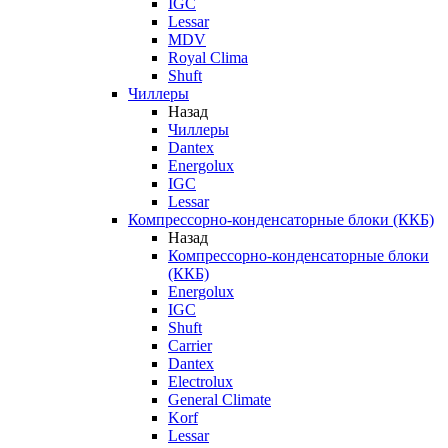
IGC
Lessar
MDV
Royal Clima
Shuft
Чиллеры
Назад
Чиллеры
Dantex
Energolux
IGC
Lessar
Компрессорно-конденсаторные блоки (ККБ)
Назад
Компрессорно-конденсаторные блоки
(ККБ)
Energolux
IGC
Shuft
Carrier
Dantex
Electrolux
General Climate
Korf
Lessar