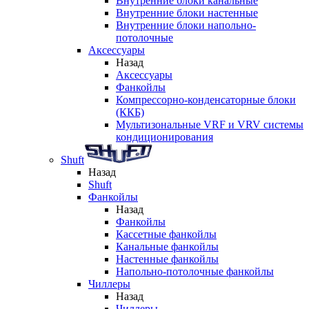
Внутренние блоки канальные
Внутренние блоки настенные
Внутренние блоки напольно-
потолочные
Аксессуары
Назад
Аксессуары
Фанкойлы
Компрессорно-конденсаторные блоки
(ККБ)
Мультизональные VRF и VRV системы
кондиционирования
Shuft
Назад
Shuft
Фанкойлы
Назад
Фанкойлы
Кассетные фанкойлы
Канальные фанкойлы
Настенные фанкойлы
Напольно-потолочные фанкойлы
Чиллеры
Назад
Чиллеры