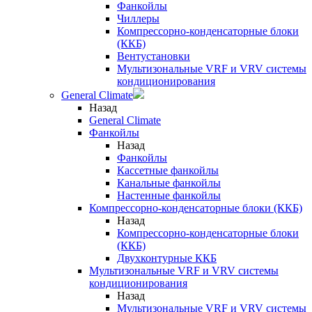
Фанкойлы
Чиллеры
Компрессорно-конденсаторные блоки
(ККБ)
Вентустановки
Мультизональные VRF и VRV системы
кондиционирования
General Climate
Назад
General Climate
Фанкойлы
Назад
Фанкойлы
Кассетные фанкойлы
Канальные фанкойлы
Настенные фанкойлы
Компрессорно-конденсаторные блоки (ККБ)
Назад
Компрессорно-конденсаторные блоки
(ККБ)
Двухконтурные ККБ
Мультизональные VRF и VRV системы
кондиционирования
Назад
Мультизональные VRF и VRV системы