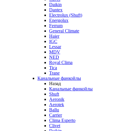
Daikin
Dantex
Electrolux (Shuft)
Energolux
Ferrum
General Climate
Haier
IGC
Lessar
MDV
NED
Royal Clima
Tica
Trane
Канальные фанкойлы
Назад
Канальные фанкойлы
Shuft
Aeronik
Aerotek
Ballu
Carrier
Clima Esperto
Clivet
Daikin