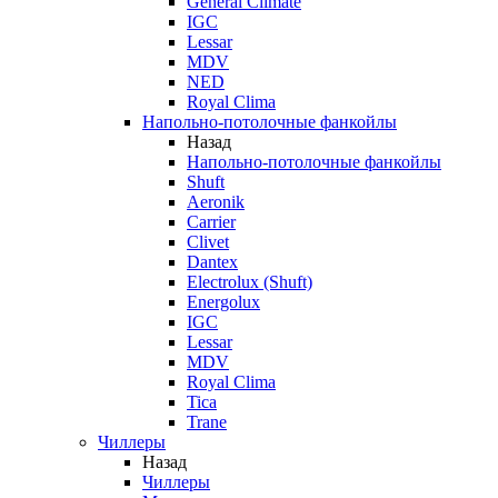
General Climate
IGC
Lessar
MDV
NED
Royal Clima
Напольно-потолочные фанкойлы
Назад
Напольно-потолочные фанкойлы
Shuft
Aeronik
Carrier
Clivet
Dantex
Electrolux (Shuft)
Energolux
IGC
Lessar
MDV
Royal Clima
Tica
Trane
Чиллеры
Назад
Чиллеры