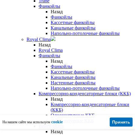
Trane
Фанкойлы
Назад
Фанкойлы
Кассетные фанкойлы
Канальные фанкойлы
Напольно-потолочные фанкойлы
Royal Clima
Назад
Royal Clima
Фанкойлы
Назад
Фанкойлы
Кассетные фанкойлы
Канальные фанкойлы
Настенные фанкойлы
Напольно-потолочные фанкойлы
Компрессорно-конденсаторные блоки (ККБ)
Назад
Компрессорно-конденсаторные блоки
(ККБ)
Одноконтурные ККБ
Двухконтурные ККБ
cookie
Принять
На нашем сайте мы используем
Вентиляция
Назад