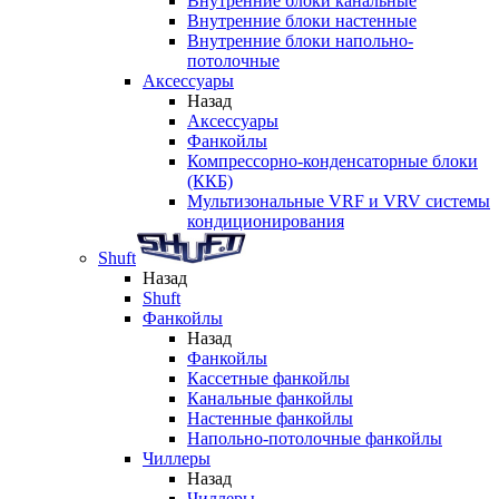
Внутренние блоки канальные
Внутренние блоки настенные
Внутренние блоки напольно-
потолочные
Аксессуары
Назад
Аксессуары
Фанкойлы
Компрессорно-конденсаторные блоки
(ККБ)
Мультизональные VRF и VRV системы
кондиционирования
Shuft
Назад
Shuft
Фанкойлы
Назад
Фанкойлы
Кассетные фанкойлы
Канальные фанкойлы
Настенные фанкойлы
Напольно-потолочные фанкойлы
Чиллеры
Назад
Чиллеры