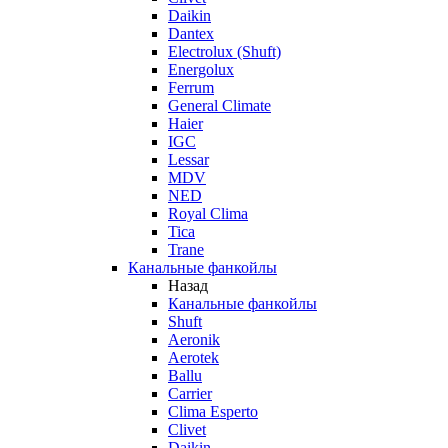
Daikin
Dantex
Electrolux (Shuft)
Energolux
Ferrum
General Climate
Haier
IGC
Lessar
MDV
NED
Royal Clima
Tica
Trane
Канальные фанкойлы
Назад
Канальные фанкойлы
Shuft
Aeronik
Aerotek
Ballu
Carrier
Clima Esperto
Clivet
Daikin