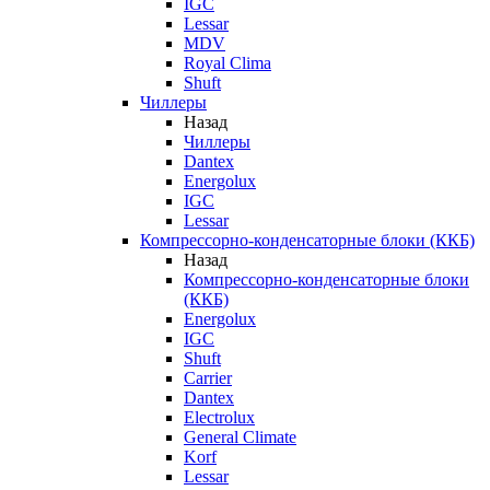
IGC
Lessar
MDV
Royal Clima
Shuft
Чиллеры
Назад
Чиллеры
Dantex
Energolux
IGC
Lessar
Компрессорно-конденсаторные блоки (ККБ)
Назад
Компрессорно-конденсаторные блоки
(ККБ)
Energolux
IGC
Shuft
Carrier
Dantex
Electrolux
General Climate
Korf
Lessar