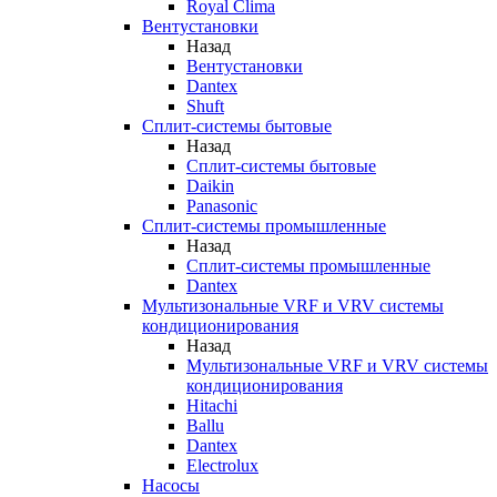
Royal Clima
Вентустановки
Назад
Вентустановки
Dantex
Shuft
Сплит-системы бытовые
Назад
Сплит-системы бытовые
Daikin
Panasonic
Сплит-системы промышленные
Назад
Сплит-системы промышленные
Dantex
Мультизональные VRF и VRV системы
кондиционирования
Назад
Мультизональные VRF и VRV системы
кондиционирования
Hitachi
Ballu
Dantex
Electrolux
Насосы