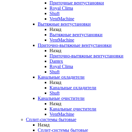
Приточные вентустановки
Royal Clima
Shuft
VentMachine
Вытяжные вентустановки
Назад
Вытяжные вентустановки
VentMachine
Приточно-вытяжные вентустановки
Назад
Приточно-вытяжные вентустановки
Dantex
Royal Clima
Shuft
Канальные охладители
Назад
Канальные охладители
Shuft
Канальные очистители
Назад
Канальные очистители
VentMachine
Сплит-системы бытовые
Назад
Сплит-системы бытовые