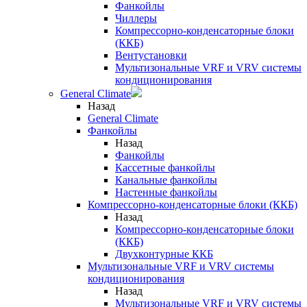
Фанкойлы
Чиллеры
Компрессорно-конденсаторные блоки
(ККБ)
Вентустановки
Мультизональные VRF и VRV системы
кондиционирования
General Climate
Назад
General Climate
Фанкойлы
Назад
Фанкойлы
Кассетные фанкойлы
Канальные фанкойлы
Настенные фанкойлы
Компрессорно-конденсаторные блоки (ККБ)
Назад
Компрессорно-конденсаторные блоки
(ККБ)
Двухконтурные ККБ
Мультизональные VRF и VRV системы
кондиционирования
Назад
Мультизональные VRF и VRV системы