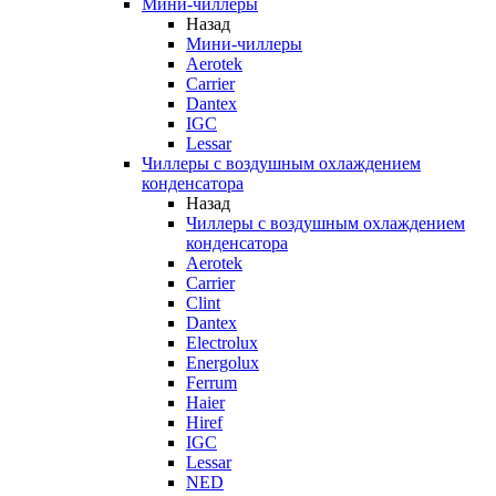
Мини-чиллеры
Назад
Мини-чиллеры
Aerotek
Carrier
Dantex
IGC
Lessar
Чиллеры с воздушным охлаждением
конденсатора
Назад
Чиллеры с воздушным охлаждением
конденсатора
Aerotek
Carrier
Clint
Dantex
Electrolux
Energolux
Ferrum
Haier
Hiref
IGC
Lessar
NED