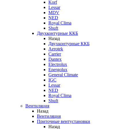
Korf
Lessar
MDV
NED
Royal Clima
Shuft
Двухконтурные ККБ
Назад
Двухконтурные ККБ
Aerotek
Carrier
Dantex
Electrolux
Energolux
General Climate
IGC
Lessar
NED
Royal Clima
Shuft
Вентиляция
Назад
Вентиляция
Приточные вентустановки
Назад