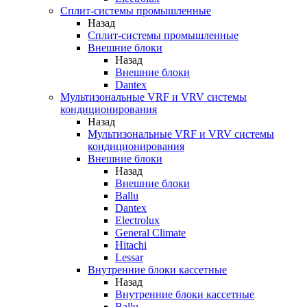
Сплит-системы промышленные
Назад
Сплит-системы промышленные
Внешние блоки
Назад
Внешние блоки
Dantex
Мультизональные VRF и VRV системы
кондиционирования
Назад
Мультизональные VRF и VRV системы
кондиционирования
Внешние блоки
Назад
Внешние блоки
Ballu
Dantex
Electrolux
General Climate
Hitachi
Lessar
Внутренние блоки кассетные
Назад
Внутренние блоки кассетные
Ballu