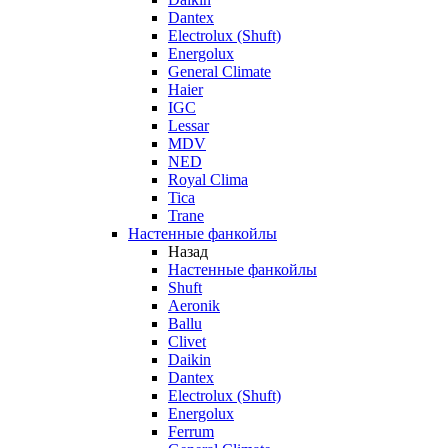
Dantex
Electrolux (Shuft)
Energolux
General Climate
Haier
IGC
Lessar
MDV
NED
Royal Clima
Tica
Trane
Настенные фанкойлы
Назад
Настенные фанкойлы
Shuft
Aeronik
Ballu
Clivet
Daikin
Dantex
Electrolux (Shuft)
Energolux
Ferrum