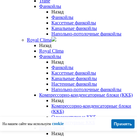
Trane
Фанкойлы
Назад
Фанкойлы
Кассетные фанкойлы
Канальные фанкойлы
Напольно-потолочные фанкойлы
Royal Clima
Назад
Royal Clima
Фанкойлы
Назад
Фанкойлы
Кассетные фанкойлы
Канальные фанкойлы
Настенные фанкойлы
Напольно-потолочные фанкойлы
Компрессорно-конденсаторные блоки (ККБ)
Назад
Компрессорно-конденсаторные блоки
(ККБ)
Одноконтурные ККБ
Двухконтурные ККБ
cookie
Принять
На нашем сайте мы используем
Вентиляция
Назад