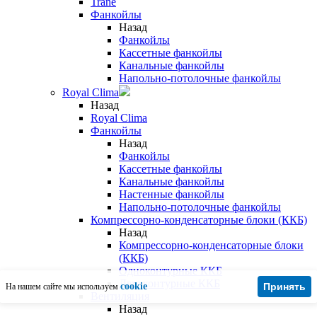
Trane
Фанкойлы
Назад
Фанкойлы
Кассетные фанкойлы
Канальные фанкойлы
Напольно-потолочные фанкойлы
Royal Clima
Назад
Royal Clima
Фанкойлы
Назад
Фанкойлы
Кассетные фанкойлы
Канальные фанкойлы
Настенные фанкойлы
Напольно-потолочные фанкойлы
Компрессорно-конденсаторные блоки (ККБ)
Назад
Компрессорно-конденсаторные блоки
(ККБ)
Одноконтурные ККБ
Двухконтурные ККБ
cookie
Принять
На нашем сайте мы используем
Вентиляция
Назад