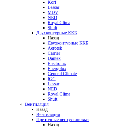
Korf
Lessar
MDV
NED
Royal Clima
Shuft
Двухконтурные ККБ
Назад
Двухконтурные ККБ
Aerotek
Carrier
Dantex
Electrolux
Energolux
General Climate
IGC
Lessar
NED
Royal Clima
Shuft
Вентиляция
Назад
Вентиляция
Приточные вентустановки
Назад