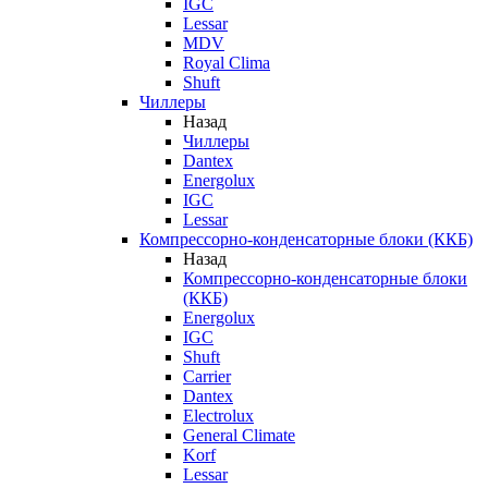
IGC
Lessar
MDV
Royal Clima
Shuft
Чиллеры
Назад
Чиллеры
Dantex
Energolux
IGC
Lessar
Компрессорно-конденсаторные блоки (ККБ)
Назад
Компрессорно-конденсаторные блоки
(ККБ)
Energolux
IGC
Shuft
Carrier
Dantex
Electrolux
General Climate
Korf
Lessar