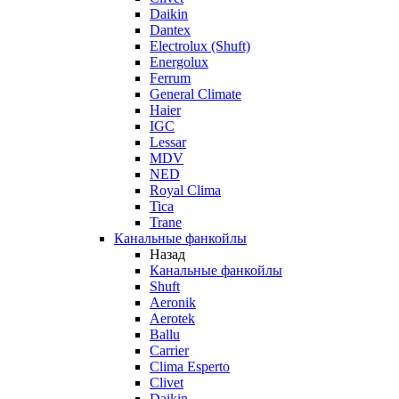
Daikin
Dantex
Electrolux (Shuft)
Energolux
Ferrum
General Climate
Haier
IGC
Lessar
MDV
NED
Royal Clima
Tica
Trane
Канальные фанкойлы
Назад
Канальные фанкойлы
Shuft
Aeronik
Aerotek
Ballu
Carrier
Clima Esperto
Clivet
Daikin