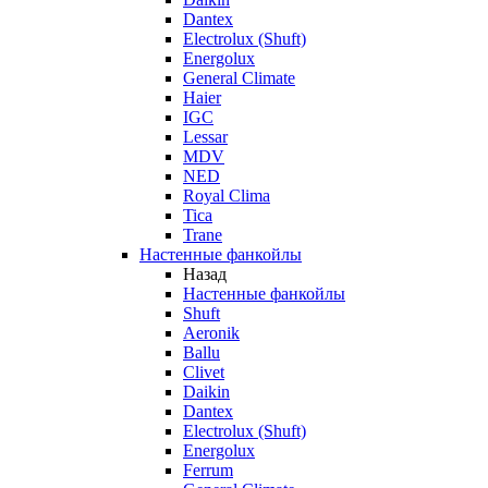
Dantex
Electrolux (Shuft)
Energolux
General Climate
Haier
IGC
Lessar
MDV
NED
Royal Clima
Tica
Trane
Настенные фанкойлы
Назад
Настенные фанкойлы
Shuft
Aeronik
Ballu
Clivet
Daikin
Dantex
Electrolux (Shuft)
Energolux
Ferrum