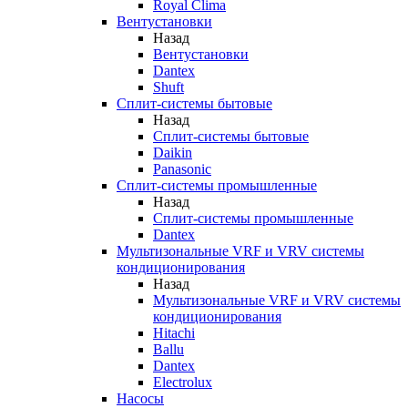
Royal Clima
Вентустановки
Назад
Вентустановки
Dantex
Shuft
Сплит-системы бытовые
Назад
Сплит-системы бытовые
Daikin
Panasonic
Сплит-системы промышленные
Назад
Сплит-системы промышленные
Dantex
Мультизональные VRF и VRV системы
кондиционирования
Назад
Мультизональные VRF и VRV системы
кондиционирования
Hitachi
Ballu
Dantex
Electrolux
Насосы