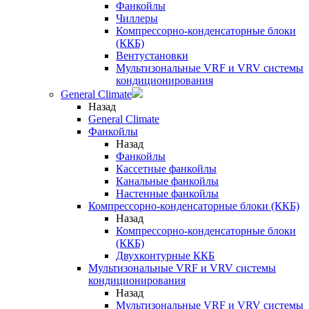
Фанкойлы
Чиллеры
Компрессорно-конденсаторные блоки
(ККБ)
Вентустановки
Мультизональные VRF и VRV системы
кондиционирования
General Climate
Назад
General Climate
Фанкойлы
Назад
Фанкойлы
Кассетные фанкойлы
Канальные фанкойлы
Настенные фанкойлы
Компрессорно-конденсаторные блоки (ККБ)
Назад
Компрессорно-конденсаторные блоки
(ККБ)
Двухконтурные ККБ
Мультизональные VRF и VRV системы
кондиционирования
Назад
Мультизональные VRF и VRV системы