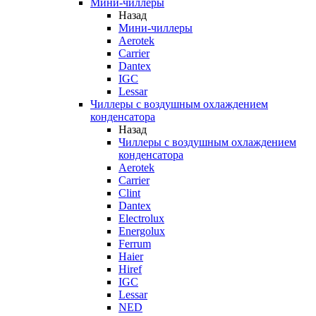
Мини-чиллеры
Назад
Мини-чиллеры
Aerotek
Carrier
Dantex
IGC
Lessar
Чиллеры с воздушным охлаждением
конденсатора
Назад
Чиллеры с воздушным охлаждением
конденсатора
Aerotek
Carrier
Clint
Dantex
Electrolux
Energolux
Ferrum
Haier
Hiref
IGC
Lessar
NED