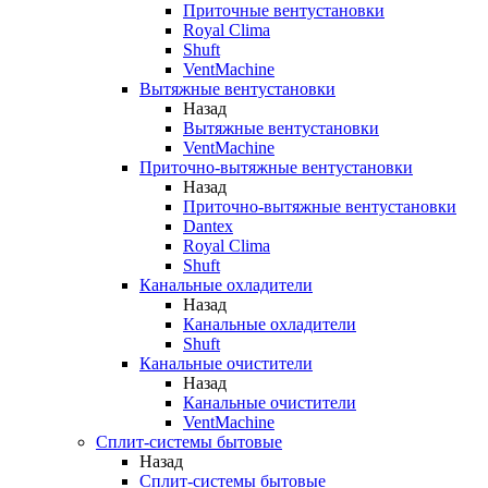
Приточные вентустановки
Royal Clima
Shuft
VentMachine
Вытяжные вентустановки
Назад
Вытяжные вентустановки
VentMachine
Приточно-вытяжные вентустановки
Назад
Приточно-вытяжные вентустановки
Dantex
Royal Clima
Shuft
Канальные охладители
Назад
Канальные охладители
Shuft
Канальные очистители
Назад
Канальные очистители
VentMachine
Сплит-системы бытовые
Назад
Сплит-системы бытовые