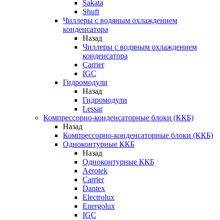
Sakata
Shuft
Чиллеры с водяным охлаждением
конденсатора
Назад
Чиллеры с водяным охлаждением
конденсатора
Carrier
IGC
Гидромодули
Назад
Гидромодули
Lessar
Компрессорно-конденсаторные блоки (ККБ)
Назад
Компрессорно-конденсаторные блоки (ККБ)
Одноконтурные ККБ
Назад
Одноконтурные ККБ
Aerotek
Carrier
Dantex
Electrolux
Energolux
IGC