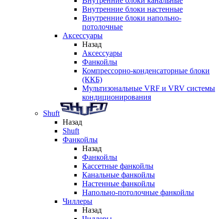
Внутренние блоки канальные
Внутренние блоки настенные
Внутренние блоки напольно-
потолочные
Аксессуары
Назад
Аксессуары
Фанкойлы
Компрессорно-конденсаторные блоки
(ККБ)
Мультизональные VRF и VRV системы
кондиционирования
Shuft
Назад
Shuft
Фанкойлы
Назад
Фанкойлы
Кассетные фанкойлы
Канальные фанкойлы
Настенные фанкойлы
Напольно-потолочные фанкойлы
Чиллеры
Назад
Чиллеры