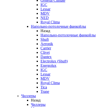
General Climate
IGC
Lessar
MDV
NED
Royal Clima
Напольно-потолочные фанкойлы
Назад
Напольно-потолочные фанкойлы
Shuft
Aeronik
Carrier
Clivet
Dantex
Electrolux (Shuft)
Energolux
IGC
Lessar
MDV
Royal Clima
Tica
Trane
Чиллеры
Назад
Чиллеры