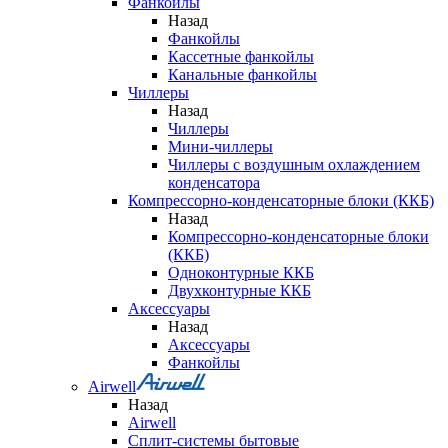
Фанкойлы
Назад
Фанкойлы
Кассетные фанкойлы
Канальные фанкойлы
Чиллеры
Назад
Чиллеры
Мини-чиллеры
Чиллеры с воздушным охлаждением
конденсатора
Компрессорно-конденсаторные блоки (ККБ)
Назад
Компрессорно-конденсаторные блоки
(ККБ)
Одноконтурные ККБ
Двухконтурные ККБ
Аксессуары
Назад
Аксессуары
Фанкойлы
Airwell
Назад
Airwell
Сплит-системы бытовые