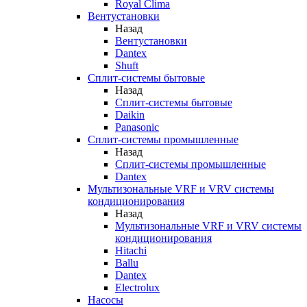
Royal Clima
Вентустановки
Назад
Вентустановки
Dantex
Shuft
Сплит-системы бытовые
Назад
Сплит-системы бытовые
Daikin
Panasonic
Сплит-системы промышленные
Назад
Сплит-системы промышленные
Dantex
Мультизональные VRF и VRV системы
кондиционирования
Назад
Мультизональные VRF и VRV системы
кондиционирования
Hitachi
Ballu
Dantex
Electrolux
Насосы