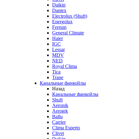
Daikin
Dantex
Electrolux (Shuft)
Energolux
Ferrum
General Climate
Haier
IGC
Lessar
MDV
NED
Royal Clima
Tica
Trane
Канальные фанкойлы
Назад
Канальные фанкойлы
Shuft
Aeronik
Aerotek
Ballu
Carrier
Clima Esperto
Clivet
Daikin