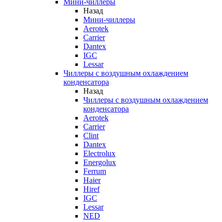
Мини-чиллеры
Назад
Мини-чиллеры
Aerotek
Carrier
Dantex
IGC
Lessar
Чиллеры с воздушным охлаждением
конденсатора
Назад
Чиллеры с воздушным охлаждением
конденсатора
Aerotek
Carrier
Clint
Dantex
Electrolux
Energolux
Ferrum
Haier
Hiref
IGC
Lessar
NED