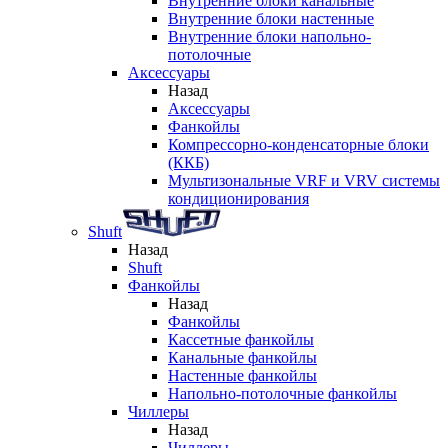
Внутренние блоки канальные
Внутренние блоки настенные
Внутренние блоки напольно-
потолочные
Аксессуары
Назад
Аксессуары
Фанкойлы
Компрессорно-конденсаторные блоки
(ККБ)
Мультизональные VRF и VRV системы
кондиционирования
Shuft
Назад
Shuft
Фанкойлы
Назад
Фанкойлы
Кассетные фанкойлы
Канальные фанкойлы
Настенные фанкойлы
Напольно-потолочные фанкойлы
Чиллеры
Назад
Чиллеры