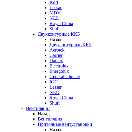
Korf
Lessar
MDV
NED
Royal Clima
Shuft
Двухконтурные ККБ
Назад
Двухконтурные ККБ
Aerotek
Carrier
Dantex
Electrolux
Energolux
General Climate
IGC
Lessar
NED
Royal Clima
Shuft
Вентиляция
Назад
Вентиляция
Приточные вентустановки
Назад