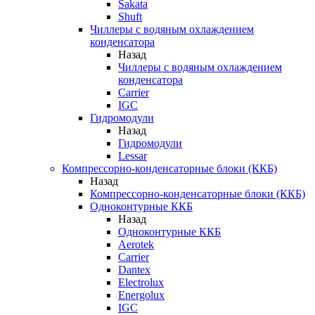
Sakata
Shuft
Чиллеры с водяным охлаждением
конденсатора
Назад
Чиллеры с водяным охлаждением
конденсатора
Carrier
IGC
Гидромодули
Назад
Гидромодули
Lessar
Компрессорно-конденсаторные блоки (ККБ)
Назад
Компрессорно-конденсаторные блоки (ККБ)
Одноконтурные ККБ
Назад
Одноконтурные ККБ
Aerotek
Carrier
Dantex
Electrolux
Energolux
IGC