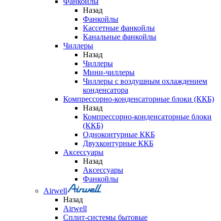
Фанкойлы
Назад
Фанкойлы
Кассетные фанкойлы
Канальные фанкойлы
Чиллеры
Назад
Чиллеры
Мини-чиллеры
Чиллеры с воздушным охлаждением
конденсатора
Компрессорно-конденсаторные блоки (ККБ)
Назад
Компрессорно-конденсаторные блоки
(ККБ)
Одноконтурные ККБ
Двухконтурные ККБ
Аксессуары
Назад
Аксессуары
Фанкойлы
Airwell
Назад
Airwell
Сплит-системы бытовые