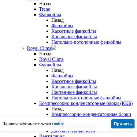
Назад
Trane
Фанкойлы
Назад
Фанкойлы
Кассетные фанкойлы
Канальные фанкойлы
Напольно-потолочные фанкойлы
Royal Clima
Назад
Royal Clima
Фанкойлы
Назад
Фанкойлы
Кассетные фанкойлы
Канальные фанкойлы
Настенные фанкойлы
Напольно-потолочные фанкойлы
Компрессорно-конденсаторные блоки (ККБ)
Назад
Компрессорно-конденсаторные блоки
(ККБ)
cookie
Принять
На нашем сайте мы используем
Одноконтурные ККБ
Двухконтурные ККБ
Вентиляция