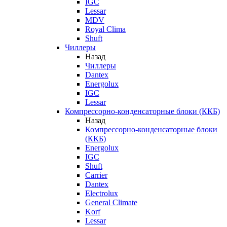
IGC
Lessar
MDV
Royal Clima
Shuft
Чиллеры
Назад
Чиллеры
Dantex
Energolux
IGC
Lessar
Компрессорно-конденсаторные блоки (ККБ)
Назад
Компрессорно-конденсаторные блоки
(ККБ)
Energolux
IGC
Shuft
Carrier
Dantex
Electrolux
General Climate
Korf
Lessar