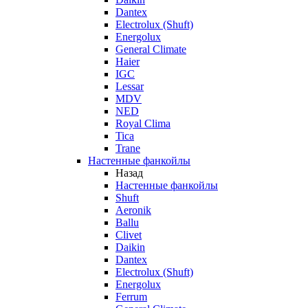
Dantex
Electrolux (Shuft)
Energolux
General Climate
Haier
IGC
Lessar
MDV
NED
Royal Clima
Tica
Trane
Настенные фанкойлы
Назад
Настенные фанкойлы
Shuft
Aeronik
Ballu
Clivet
Daikin
Dantex
Electrolux (Shuft)
Energolux
Ferrum