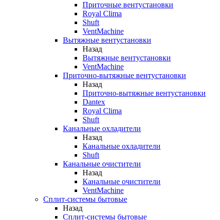
Приточные вентустановки
Royal Clima
Shuft
VentMachine
Вытяжные вентустановки
Назад
Вытяжные вентустановки
VentMachine
Приточно-вытяжные вентустановки
Назад
Приточно-вытяжные вентустановки
Dantex
Royal Clima
Shuft
Канальные охладители
Назад
Канальные охладители
Shuft
Канальные очистители
Назад
Канальные очистители
VentMachine
Сплит-системы бытовые
Назад
Сплит-системы бытовые