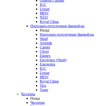
General Climate
IGC
Lessar
MDV
NED
Royal Clima
Напольно-потолочные фанкойлы
Назад
Напольно-потолочные фанкойлы
Shuft
Aeronik
Carrier
Clivet
Dantex
Electrolux (Shuft)
Energolux
IGC
Lessar
MDV
Royal Clima
Tica
Trane
Чиллеры
Назад
Чиллеры